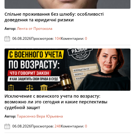
Спільне проживання без шлюбу: особливості
доведення та юридичні ризики
Автор:
Лента от Протокола
06.08.2026
Просмотров:
104
Коментарии:
0
Исключение с воинского учета по возрасту:
возможно ли это сегодня и какие перспективы
судебной защит
Автор:
Тарасенко Вера Юрьевна
06.08.2026
Просмотров:
248
Коментарии:
0