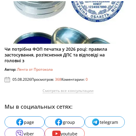
Чи потрібна ФОП печатка у 2026 році: правила
застосування, роз'яснення ДПС та відповіді на
головні з
Автор:
Лента от Протокола
05.08.2026
Просмотров:
368
Коментарии:
0
Смотреть все консультации
Мы в социальных сетях:
page
group
telegram
viber
youtube