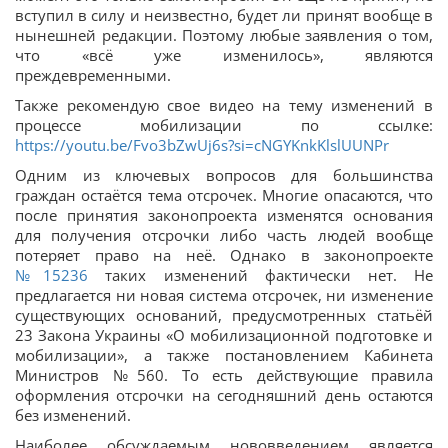
вступил в силу и неизвестно, будет ли принят вообще в
нынешней редакции. Поэтому любые заявления о том,
что «всё уже изменилось», являются
преждевременными.
Также рекомендую свое видео на тему изменений в
процессе мобилизации по ссылке:
https://youtu.be/Fvo3bZwUj6s?si=cNGYKnkKlslUUNPr
Одним из ключевых вопросов для большинства
граждан остаётся тема отсрочек. Многие опасаются, что
после принятия законопроекта изменятся основания
для получения отсрочки либо часть людей вообще
потеряет право на неё. Однако в законопроекте
№15236
таких изменений фактически нет. Не
предлагается ни новая система отсрочек, ни изменение
существующих оснований, предусмотренных статьёй
23 Закона Украины «О мобилизационной подготовке и
мобилизации», а также постановлением Кабинета
Министров №560. То есть действующие правила
оформления отсрочки на сегодняшний день остаются
без изменений.
Наиболее обсуждаемым нововведением является