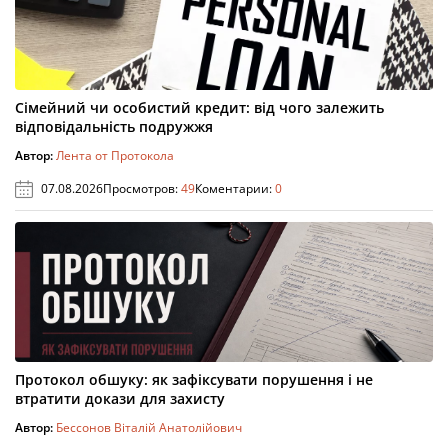
Сімейний чи особистий кредит: від чого залежить
відповідальність подружжя
Автор:
Лента от Протокола
07.08.2026
Просмотров:
49
Коментарии:
0
Протокол обшуку: як зафіксувати порушення і не
втратити докази для захисту
Автор:
Бессонов Віталій Анатолійович