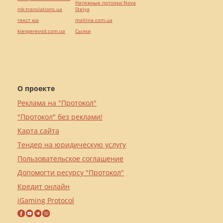
Натяжные потолки Nova
mk-translations.ua
Stelya
текст юа
maltina.com.ua
kievperevod.com.ua
Cылки
О проекте
Реклама на "Протокол"
"Протокол" без реклами!
Карта сайта
Тендер на юридическую услугу
Пользовательское соглашение
Допомогти ресурсу "Протокол"
Кредит онлайн
iGaming Protocol