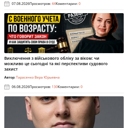
07.08.2026
Просмотров:
44
Коментарии:
0
Виключення з військового обліку за віком: чи
можливо це сьогодні та які перспективи судового
захист
Автор:
Тарасенко Вера Юрьевна
06.08.2026
Просмотров:
130
Коментарии:
0