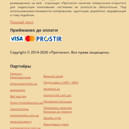
размещенных на веб - страницах «Протокол» наличие гиперссылки открытого
для индексации поисковыми системами на protocol.ua обязательна. Под
использованием понимается копирования, адаптация, рерайтинг, модификация
и тому подобное.
Полный текст
Приймаємо до оплати
Copyright © 2014-2026 «Протокол». Все права защищены.
Партнёры
Серьги с
Винный шкаф
бриллиантами
Подготовка к НМТ / ВНО
alliancetechnika.ua
pereklad.ua
миралинкс
hospice-life.com.ua/
Веб мастер
Перевозка больных
https://motokosmos.ua/
Перевозка лежачих
Синтезаторы
больных за границу
agrotechnika.com.ua
Шкафы купе
perevod.agency
Брендовые сумки
europeservice.com.ua