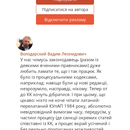
Підписатися на автора
Відключити рекламу
Володарский Вадим Леонидович
У нас чомусь законодавець (разом із
деякими вченими-правниками) дуже
любить ламати те, що і так працює. Як
було із процесуальними кодексами,
наприклад: навіщо були ці нові редакції,
незрозуміло, насправді, нікому. Тепер от
до КК хочуть дібратися. І при цьому, що
цікаво: ніхто не хоче чіпати латаний-
перелатаний КУпАП 1984 року, абсолютно
невідповідний вимогам часу, передусім, у
частині процесу (де санкції окремих статей
співставні із КК, а процес вкрай усічений і
без реально прописаних можливостей