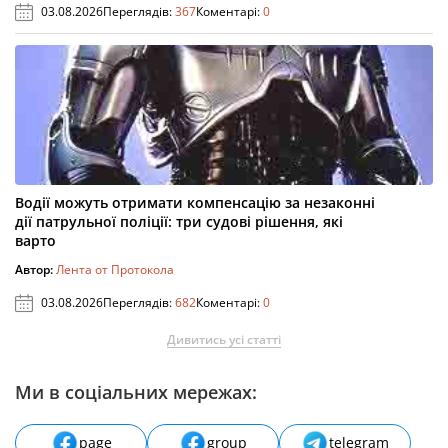
03.08.2026
Переглядів:
367
Коментарі:
0
Водії можуть отримати компенсацію за незаконні
дії патрульної поліції: три судові рішення, які
варто
Автор:
Лента от Протокола
03.08.2026
Переглядів:
682
Коментарі:
0
Дивитись усі статті
Ми в соціальних мережах:
page
group
telegram