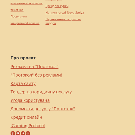
europeservice.com.ua
Брендові сумки
текст юа
Натяжні стелі Nova Stelya
Посилання
Перевезення хворих за
kievperevod.com.ua
кордон
Про проект
Реклама на "Протокол"
"Протокол" без реклами!
Карта сайту
Тендер на юридичну послугу
Угода користувача
Допомогти ресурсу "Протокол"
Кредит онлайн
iGaming Protocol