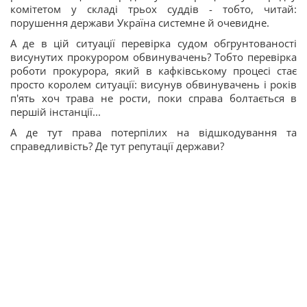
комітетом у складі трьох суддів - тобто, читай:
порушення держави Україна системне й очевидне.
А де в цій ситуації перевірка судом обгрунтованості
висунутих прокурором обвинувачень? Тобто перевірка
роботи прокурора, який в кафківському процесі стає
просто королем ситуації: висунув обвинувачень і років
п'ять хоч трава не рости, поки справа болтається в
першій інстанції...
А де тут права потерпілих на відшкодування та
справедливість? Де тут репутації держави?