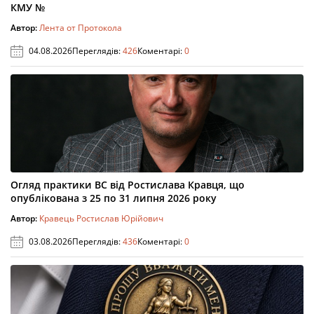
КМУ №
Автор:
Лента от Протокола
04.08.2026
Переглядів:
426
Коментарі:
0
Огляд практики ВС від Ростислава Кравця, що
опублікована з 25 по 31 липня 2026 року
Автор:
Кравець Ростислав Юрійович
03.08.2026
Переглядів:
436
Коментарі:
0