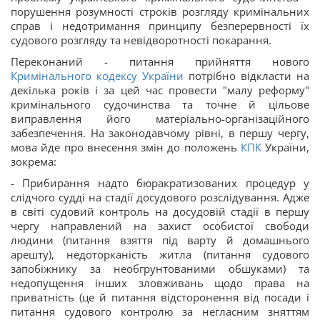
порушення розумності строків розгляду кримінальних
справ і недотримання принципу безперервності їх
судового розгляду та невідворотності покарання.
Переконаний - питання прийняття нового
Кримінального кодексу України
потрібно відкласти на
декілька років і за цей час провести "малу реформу"
кримінального судочинства та точне й цільове
виправлення його матеріально-організаційного
забезпечення. На законодавчому рівні, в першу чергу,
мова йде про внесення змін до положень
КПК
України,
зокрема:
- Прибирання надто бюракратизованих процедур у
слідчого судді на стадії досудового розслідування. Адже
в світі судовий контроль на досудовій стадії в першу
чергу направлений на захист особистої свободи
людини (питання взяття під варту й домашнього
арешту), недоторканість житла (питання судового
запобіжнику за необгрунтованими обшуками) та
недопущення інших зловживань щодо права на
приватність (це й питання відсторонення від посади і
питання судового контролю за негласним зняттям