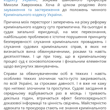
Миколи Хавронюка. Хоча й цілком розділяю його
зауваження та застереження
до положень чинного
Кримінального кодексу України
.
Причина моїх пересторог і заперечень на різку реформу
кримінального кодексу суто прагматична. На сьогодні в
судах загальної юрисдикції, на моє переконання,
найбільшою проблемою є істотне порушення принципу
безперервності слухання кримінальних проваджень і
слухання судових кримінальних справ, в яких не
визнається вина обвинуваченими, роками та навіть
десятиліттями. І це при тому, що в кримінальному
процесі суд є основоположним і фінальним елементом
щодо висунутих звинувачень.
Справи за обвинуваченням осіб в тяжких і навіть
особливо тяжких злочинах часто-густо закриваються,
по всій Україні, за строками давності. І я вже не кажу
про нетяжкі злочиним та проступки. Судові засідання в
середньому відбуваються раз в місяць і тривають
декілька годин, втрачається ефект безпосередньості
доказової інформації та цінність свідчень. Майстерністю
адвоката та прокурора стають не знання кримінального