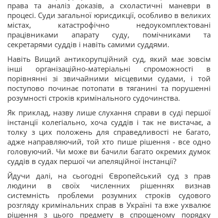
права та аналіз доказів, а схоластичні маневри в
процесі. Суди загальної юрисдикції, особливо в великих
містах, катастрофічно недоукомплектовані
працівниками апарату суду, помічниками та
секретарями суддів і навіть самими суддями.
Навіть Вищий антикорупційний суд, який має зовсім
інші організаційно-матеріальні спроможності в
порівнянні зі звичайними місцевими судами, і той
поступово починає потопати в тяганині та порушенні
розумності строків кримінального судочинства.
Як приклад, назву лише слухання справи в суді першої
інстанції колегіально, хоча суддів і так не вистачає, а
толку з цих положень для справедливості не багато,
адже направляючий, той хто пише рішення - все одно
головуючий. Чи може ви бачили багато окремих думок
суддів в судах першої чи апеляційної інстанції?
Йдучи далі, на сьогодні Європейський суд з прав
людини в своїх численних рішеннях визнав
системність проблеми розумних строків судового
розгляду кримінальних справ в Україні та вже ухвалює
рішення з цього предмету в спрощеному порядку