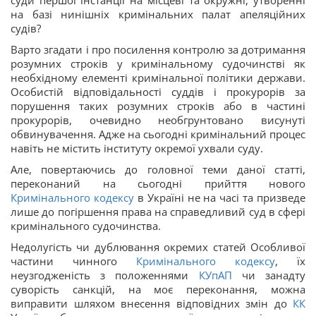
на базі нинішніх кримінальних палат апеляційних
судів?
Варто згадати і про посилення контролю за дотримання
розумних строків у кримінальному судочинстві як
необхідному елементі кримінальної політики держави.
Особистій відповідальності суддів і прокурорів за
порушення таких розумних строків або в частині
прокурорів, очевидно необгрунтовано висунуті
обвинувачення. Адже на сьогодні кримінальний процес
навіть не містить інституту окремої ухвали суду.
Але, повертаючись до головної теми даної статті,
переконаний на сьогодні прийття нового
Кримінального кодексу
в Україні не на часі та призведе
лише до погіршення права на справедливий суд в сфері
кримінального судочинства.
Недолугість чи дублювання окремих статей Особливої
частини чинного
Кримінального кодексу
, їх
неузгодженість з положеннями
КУпАП
чи занадту
суворість санкцій, на моє переконання, можна
виправити шляхом внесення відповідних змін до
КК