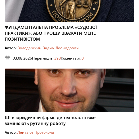
ФУНДАМЕНТАЛЬНА ПРОБЛЕМА «СУДОВОЇ
ПРАКТИКИ», АБО ПРОШУ ВВАЖАТИ МЕНЕ
ПОЗИТИВІСТОМ
Автор:
Володарский Вадим Леонидович
03.08.2026
Переглядів:
398
Коментарі:
0
ШІ в юридичній фірмі: де технології вже
замінюють рутинну роботу
Автор:
Лента от Протокола