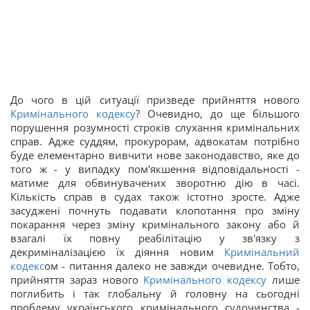
До чого в цій ситуації призведе прийняття нового
Кримінального кодексу
? Очевидно, до ще більшого
порушення розумності строків слухання кримінальних
справ. Адже суддям, прокурорам, адвокатам потрібно
буде елементарно вивчити нове законодавство, яке до
того ж - у випадку пом'якшення відповідальності -
матиме для обвинувачених зворотню дію в часі.
Кількість справ в судах також істотно зросте. Адже
засуджені почнуть подавати клопотання про зміну
покарання через зміну кримінального закону або й
взагалі їх повну реабілітацію у зв'язку з
декриміналізацією їх діяння новим
Кримінальний
кодекс
ом - питання далеко не завжди очевидне. Тобто,
прийняття зараз нового
Кримінального кодексу
лише
поглибить і так глобальну й головну на сьогодні
проблему українського кримінального судочинства -