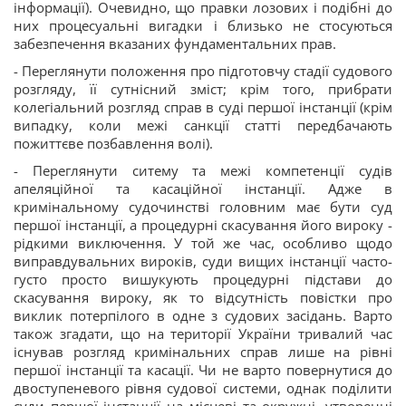
інформації). Очевидно, що правки лозових і подібні до
них процесуальні вигадки і близько не стосуються
забезпечення вказаних фундаментальних прав.
- Переглянути положення про підготовчу стадії судового
розгляду, її сутнісний зміст; крім того, прибрати
колегіальний розгляд справ в суді першої інстанції (крім
випадку, коли межі санкції статті передбачають
пожиттєве позбавлення волі).
- Переглянути ситему та межі компетенції судів
апеляційної та касаційної інстанції. Адже в
кримінальному судочинстві головним має бути суд
першої інстанції, а процедурні скасування його вироку -
рідкими виключення. У той же час, особливо щодо
виправдувальних вироків, суди вищих інстанції часто-
густо просто вишукують процедурні підстави до
скасування вироку, як то відсутність повістки про
виклик потерпілого в одне з судових засідань. Варто
також згадати, що на території України тривалий час
існував розгляд кримінальних справ лише на рівні
першої інстанції та касації. Чи не варто повернутися до
двоступеневого рівня судової системи, однак поділити
суди першої інстанції на місцеві та окружні, утворенні