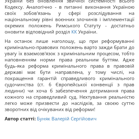
України без оновлення звичної системності всього
Кодексу. Аналогічно - в питанні виконання Україною
своїх зобов'язань у сфері розслідування на
національному рівні воєнних злочинів і імплементації
окремих положень Римського Статуту - достатньо
оновити відповідний розділ
КК
України.
На останок лише наголошу, що при реформуванні
кримінально-правових положень варто зажди брати до
увагу їх взаємозв'язок з кримінальним процесом, тобто
наповненням норми права реальним буттям. Адже
будь-яка реформа кримінального права в правовій
державі має бути направлена, у тому числі, на
покращення гарантій справедливого кримінального
судочинства (ст. 6 Європейської конвенції з прав
людини) чи хоча б забезпечення дотримання права
кожного на справедливий суд. Нехтування реальністю
легко може призвести до наслідків, за своєю суттю
зворотних від очікуваних від реформи!
Автор статті:
Буняк Валерій Сергійович