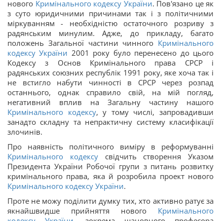
нового
Кримінального кодексу України
. Пов'язано це як
з суто юридичними причинами так і з політичними
міркуванням - необхідністю остаточного розриву з
радянським минулим. Адже, до прикладу, багато
положень Загальної частини чинного
Кримінального
кодексу України
2001 року було перенесено до цього
Кодексу з Основ Кримінального права СРСР і
радянських союзних республік 1991 року, яке хоча так і
не встигло набути чинності в СРСР через розпад
останнього, однак справило свій, на мій погляд,
негативний вплив на Загальну частину нашого
Кримінального кодексу
, у тому числі, запровадивши
занадто складну та непрактичну систему класифікації
злочинів.
Про наявність політичного виміру в реформуванні
Кримінального кодексу
свідчить створення Указом
Президента України Робочої групи з питань розвитку
кримінального права, яка й розробила проект нового
Кримінального кодексу України
.
Проте не можу поділити думку тих, хто активно ратує за
якнайшвидше прийняття нового
Кримінального
кодексу України
, зокрема шановного професора