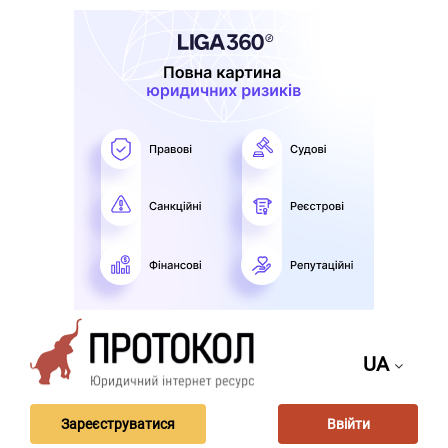
UA
Зареєструватися
Ввійти