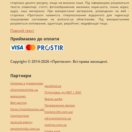
сторінках даного ресурсу, якщо не вказано інше. Під інформацією розуміються
тексти, коментарі, статті, фотозображення, малюнки, ящик-шота, скани, відео,
аудіо, інші матеріали. При використанні матеріалів, розміщених на веб -
сторінках «Протокол» наявність гіперпосилання відкритого для індексації
пошуковими системами на protocol.ua обов`язкове. Під використанням
розуміється копіювання, адаптація, рерайтинг, модифікація тощо.
Повний текст
Приймаємо до оплати
Copyright © 2014-2026 «Протокол». Всі права захищені.
Партнери
Сережки з діамантами
pereklad.ua
alliancetechnika.ua
Підготовка до НМТ / ЗНО
миралинкс
Винна шафа
Веб мастер
Перевезення хворих
https://motokosmos.ua/
hospice-life.com.ua/
Синтезатори
mk-translations.ua
perevod.agency
maltina.com.ua
agrotechnika.com.ua
Шафи купе