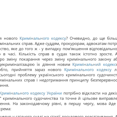
тя нового
Кримінального кодексу
? Очевидно, до ще біль
мінальних справ. Адже суддям, прокурорам, адвокатам потр
во, яке до того ж - у випадку пом'якшення відповідальнос
 часі. Кількість справ в судах також істотно зросте. 
ро зміну покарання через зміну кримінального закону а
з декриміналізацією їх діяння новим
Кримінальний кодекс
обто, прийняття зараз нового
Кримінального кодексу
л
сьогодні проблему українського кримінального судочинст
имінальних справ і недотримання принципу безперервност
ання.
Кримінального кодексу України
потрібно відкласти на декі
у" кримінального судочинства та точне й цільове виправл
чення. На законодавчому рівні, в першу чергу, мова йде
крема:
дур у слідчого судді на стадії досудового розслідування. 