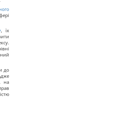
.
ного
фері
у
, їх
вити
ксу.
івні
дний
и до
Адже
, на
прав
істю