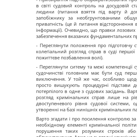
в світі судовий контроль на досудовій ст
людини (питання взяття під варту й до
запобіжнику за необгрунтованими обш
приватність (це й питання відсторонення 
інформації). Очевидно, що правки лозових 
забезпечення вказаних фундаментальних п
- Переглянути положення про підготовчу ста
колегіальний розгляд справ в суді першої і
пожиттєве позбавлення волі).
- Переглянути ситему та межі компетенції с
судочинстві головним має бути суд першо
виключення. У той же час, особливо щодо
просто вишукують процедурні підстави до
потерпілого в одне з судових засідань. Вар
розгляд кримінальних справ лише на рівн
двоступеневого рівня судової системи, о
утворенні на базі нинішніх кримінальних па
Варто згадати і про посилення контролю з
необхідному елементі кримінальної політик
порушення таких розумних строків або 