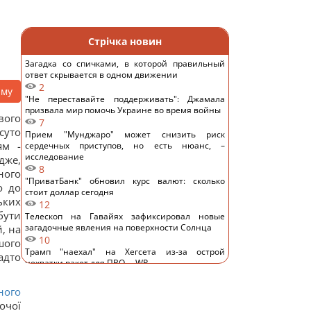
Стрічка новин
Загадка со спичками, в которой правильный
ответ скрывается в одном движении
2
аму
"Не переставайте поддерживать": Джамала
призвала мир помочь Украине во время войны
вого
7
суто
Прием "Мунджаро" может снизить риск
ям -
сердечных приступов, но есть нюанс, –
исследование
дже,
8
ного
"ПриватБанк" обновил курс валют: сколько
о до
стоит доллар сегодня
ьких
12
бути
Телескоп на Гавайях зафиксировал новые
загадочные явления на поверхности Солнца
, на
10
шого
Трамп "наехал" на Хегсета из-за острой
адто
нехватки ракет для ПВО, – WP
11
КНДР перебросила в Россию более 100 ракет: в
ного
ISW объяснили, чем это грозит Украине
очої
11