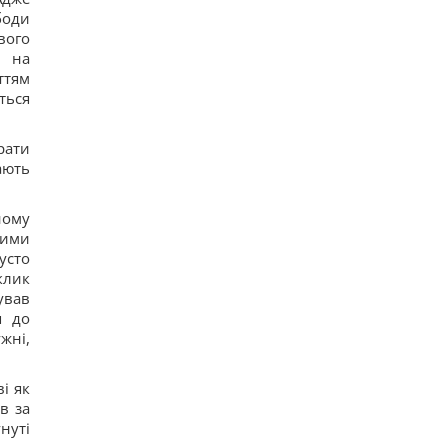
боди
вого
а на
ттям
ться
рати
ають
ному
кими
усто
клик
ував
я до
жні,
і як
в за
нуті