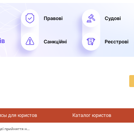
исы для юристов
Каталог юристов
еї прийняття н...