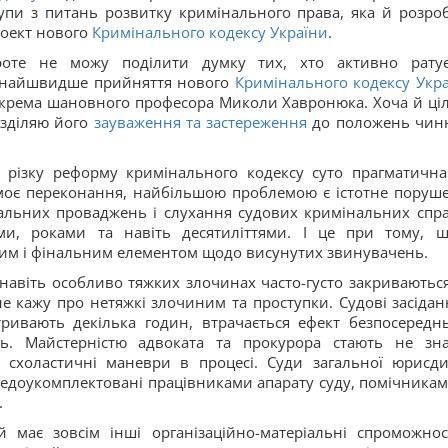
упи з питань розвитку кримінального права, яка й розро
оект нового
Кримінального кодексу України
.
роте не можу поділити думку тих, хто активно рату
кнайшвидше прийняття нового
Кримінального кодексу Укр
крема шановного професора Миколи Хавронюка. Хоча й ці
зділяю його
зауваження та застереження
до положень чин
 різку реформу кримінального кодексу суто прагматична
а моє переконання, найбільшою проблемою є істотне поруш
альних проваджень і слухання судових кримінальних спра
и, роками та навіть десятиліттями. І це при тому, 
им і фінальним елементом щодо висунутих звинувачень.
навіть особливо тяжких злочинах часто-густо закриваються
е не кажу про нетяжкі злочиним та проступки. Судові засідан
ривають декілька годин, втрачається ефект безпосереднь
ень. Майстерністю адвоката та прокурора стають не зн
 схоластичні маневри в процесі. Суди загальної юрисдик
недоукомплектовані працівниками апарату суду, помічникам
.
 має зовсім інші організаційно-матеріальні спроможнос