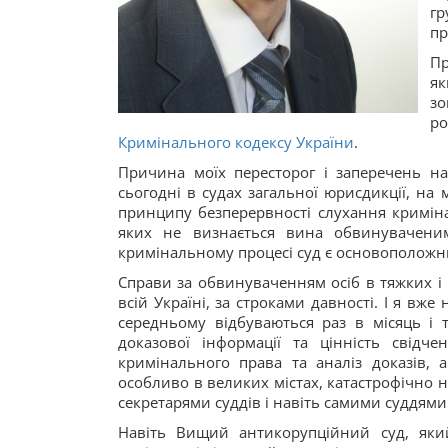
гр
пр
П
я
зо
ро
Кримінального кодексу України
.
Причина моїх пересторог і заперечень на
сьогодні в судах загальної юрисдикції, н
принципу безперервності слухання кримін
яких не визнається вина обвинуваченим
кримінальному процесі суд є основоположн
Справи за обвинуваченням осіб в тяжких і 
всій Україні, за строками давності. І я вж
середньому відбуваються раз в місяць і т
доказової інформації та цінність свідч
кримінального права та аналіз доказів, а
особливо в великих містах, катастрофічно 
секретарями суддів і навіть самими суддями
Навіть Вищий антикорупційний суд, який