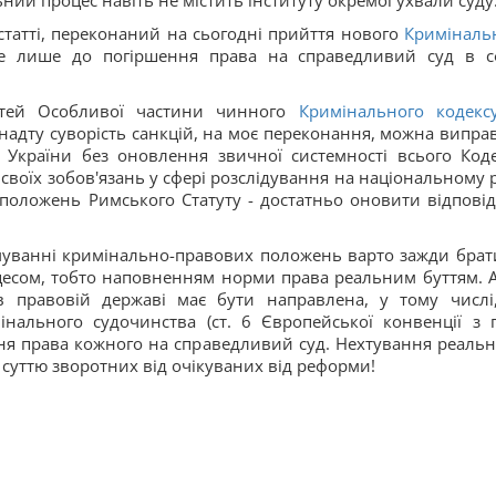
ий процес навіть не містить інституту окремої ухвали суду
статті, переконаний на сьогодні прийття нового
Криміналь
де лише до погіршення права на справедливий суд в с
атей Особливої частини чинного
Кримінального кодекс
надту суворість санкцій, на моє переконання, можна випра
України без оновлення звичної системності всього Коде
своїх зобов'язань у сфері розслідування на національному р
 положень Римського Статуту - достатньо оновити відпові
уванні кримінально-правових положень варто зажди брат
оцесом, тобто наповненням норми права реальним буттям. 
в правовій державі має бути направлена, у тому числі
нального судочинства (ст. 6 Європейської конвенції з 
я права кожного на справедливий суд. Нехтування реальн
ю суттю зворотних від очікуваних від реформи!