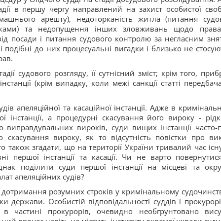
адії в першу чергу направлений на захист особистої сво
машнього арешту), недоторканість житла (питання судо
уками) та недопущення інших зловживань щодо прав
від посади і питання судового контролю за негласним зня
і подібні до них процесуальні вигадки і близько не стосую
рав.
дії судового розгляду, її сутнісний зміст; крім того, приб
нстанції (крім випадку, коли межі санкції статті передбач
удів апеляційної та касаційної інстанції. Адже в криміналь
ї інстанції, а процедурні скасування його вироку - рід
 виправдувальних вироків, суди вищих інстанції часто-г
 скасування вироку, як то відсутність повістки про ви
то також згадати, що на території України тривалий час існ
і першої інстанції та касації. Чи не варто повернутис
днак поділити суди першої інстанції на місцеві та окру
лат апеляційних судів?
а дотримання розумних строків у кримінальному судочинств
и держави. Особистій відповідальності суддів і прокурорі
в частині прокурорів, очевидно необгрунтовано вису