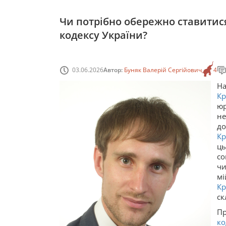
Чи потрібно обережно ставитися
кодексу України?
03.06.2026
Автор:
Буняк Валерій Сергійович
4
На
К
ю
не
д
Кр
ць
со
чи
м
Кр
ск
Пр
ко