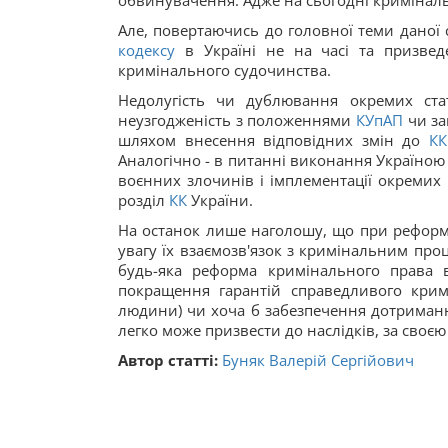
обвинувачення. Адже на сьогодні кримінальн
Але, повертаючись до головної теми даної 
кодексу
в Україні не на часі та призве
кримінального судочинства.
Недолугість чи дублювання окремих ст
неузгодженість з положеннями
КУпАП
чи за
шляхом внесення відповідних змін до
КК
Аналогічно - в питанні виконання Україною 
воєнних злочинів і імплементації окремих
розділ
КК
України.
На останок лише наголошу, що при реформ
увагу їх взаємозв'язок з кримінальним пр
будь-яка реформа кримінального права 
покращення гарантій справедливого кримі
людини) чи хоча б забезпечення дотриманн
легко може призвести до наслідків, за своє
Автор статті:
Буняк Валерій Сергійович