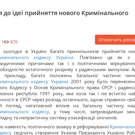
 до ідеї прийняття нового Кримінального
Отключить рекл
1
878
 сьогодні в Україні багато прихильників прийняття но
римінального кодексу України
. Пов'язано це як з 
ридичними причинами так і з політичними міркуванн
обхідністю остаточного розриву з радянським минулим. А
о прикладу, багато положень Загальної частини чин
имінального кодексу України
2001 року було перенесен
ого Кодексу з Основ Кримінального права СРСР і радянс
юзних республік 1991 року, яке хоча так і не встигло на
нності в СРСР через розпад останнього, однак справило свій
ій погляд, негативний вплив на Загальну частину на
имінального кодексу
, у тому числі, запровадивши зан
ладну та непрактичну систему класифікації злочинів.
о наявність політичного виміру в реформуванні
Криміналь
дексу
свідчить створення Указом Президента України Роб