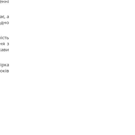
енні
16
Украина не вступит в НАТО, но это не
поражение для Киева, -
ає, а
колумнист Rzeczpospolita
одно
17
Глобальное потепление может превысить
критический порог уже в ближайшие месяцы, –
ість
ученый
ня з
16
Кинологи назвали 7 привычек собак, которые
жави
доказывают их безграничную преданность
17
ірка
Люди, родившиеся в эти месяцы, просыпаются
раньше всех - они "жаворонки"
оків
16