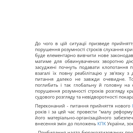
До чого в цій ситуації призведе прийнят
порушення розумності строків слухання кри
буде елементарно вивчити нове законодавст
матиме для обвинувачених зворотню дію в
засуджені почнуть подавати клопотання п
взагалі їх повну реабілітацію у зв'язку 
питання далеко не завжди очевидне. Т
поглибить і так глобальну й головну на 
порушення розумності строків розгляду кр
судового розгляду та невідворотності покар
Переконаний - питання прийняття нового
років і за цей час провести "малу реформ
його матеріально-організаційного забезпе
внесення змін до положень
КПК
України, зо
- Прибирання надто бюракратизованих проце