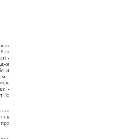
шого
ібно
ті -
Адже
бо й
ом -
ише
ва -
і їх
лька
ення
 про
Адже