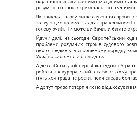
порівнянні зі звичайними місцевими судам
розумності строків кримінального судочинс
Як приклад, назву лише слухання справи в суд
толку з цих положень для справедливості н
головуючий. Чи може ви бачили багато окрем
Йдучи далі, на сьогодні Європейський суд
проблеми розумних строків судового розг
цього предмету в спрощеному порядку коміт
Україна системне й очевидне.
А де в цій ситуації перевірка судом обгру
роботи прокурора, який в кафківському проц
п'ять хоч трава не рости, поки справа болтаєт
А де тут права потерпілих на відшкодування 