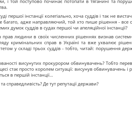
и, і той поступово починає потопати в тяганині та поруш
тва.
і першої інстанції колегіально, хоча суддів і так не вистач
е багато, адже направляючий, той хто пише рішення - все 
их думок суддів в судах першої чи апеляційної інстанції?
 з прав людини в своїх численних рішеннях визнав системн
ляду кримінальних справ в Україні та вже ухвалює рішен
етом у складі трьох суддів - тобто, читай: порушення дер
нтованості висунутих прокурором обвинувачень? Тобто перев
есі стає просто королем ситуації: висунув обвинувачень і р
ься в першій інстанції...
та справедливість? Де тут репутації держави?