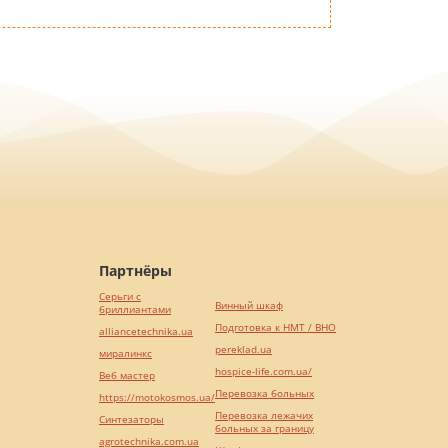
Партнёры
Серьги с
Винный шкаф
бриллиантами
Подготовка к НМТ / ВНО
alliancetechnika.ua
pereklad.ua
миралинкс
hospice-life.com.ua/
Веб мастер
Перевозка больных
https://motokosmos.ua/
Перевозка лежачих
Синтезаторы
больных за границу
agrotechnika.com.ua