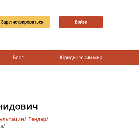
Зарегистрироваться
Войти
Блог
Юридический мир
нидович
сультации/
Тендер/
а/