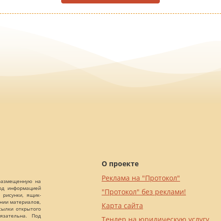
О проекте
Реклама на "Протокол"
 размещенную на
Под информацией
"Протокол" без реклами!
 рисунки, ящик-
ании материалов,
Карта сайта
сылки открытого
язательна. Под
Тендер на юридическую услугу