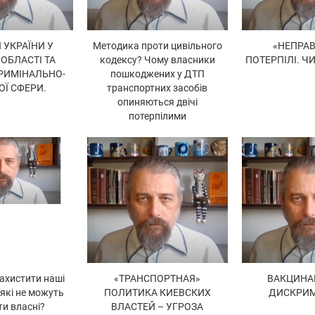
 УКРАЇНИ У
Методика проти цивільного
«НЕПРАВ
 ОБЛАСТІ ТА
кодексу? Чому власники
ПОТЕРПІЛІ. Ч
РИМІНАЛЬНО-
пошкоджених у ДТП
ОЇ СФЕРИ.
транспортних засобів
опиняються двічі
потерпілими
ахистити наші
«ТРАНСПОРТНАЯ»
ВАКЦИНАЦ
 які не можуть
ПОЛИТИКА КИЕВСКИХ
ДИСКРИМ
ти власні?
ВЛАСТЕЙ – УГРОЗА