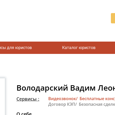
исы для юристов
Каталог юристов
Володарский Вадим Лео
Сервисы :
Видеозвонок/
Бесплатные кон
Договор КЭП/
Безопасная сделк
О себе