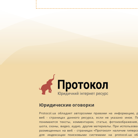
Юридические оговорки
Protocol.ua обладает авторскими правами на информацию,
веб - страницах данного ресурса, если не указано иное. 
понимаются тексты, комментарии, статьи, фотоизображения,
шота, сканы, видео, аудио, другие материалы. При использов
размещенных на веб - страницах «Протокол» наличие гиперс
для индексации поисковыми системами на protocol.ua об