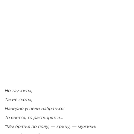
Но тау-киты,
Такие скоты,
Наверно успели набраться:
То явятся, то растворятся...
"Мы братья по полу, — кричу, — мужики!