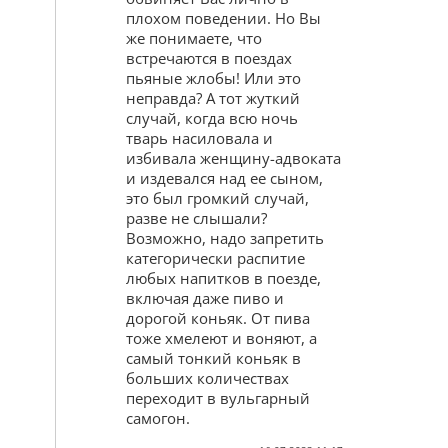
плохом поведении. Но Вы
же понимаете, что
встречаются в поездах
пьяные жлобы! Или это
неправда? А тот жуткий
случай, когда всю ночь
тварь насиловала и
избивала женщину-адвоката
и издевался над ее сыном,
это был громкий случай,
разве не слышали?
Возможно, надо запретить
категорически распитие
любых напитков в поезде,
включая даже пиво и
дорогой коньяк. От пива
тоже хмелеют и воняют, а
самый тонкий коньяк в
больших количествах
переходит в вульгарный
самогон.