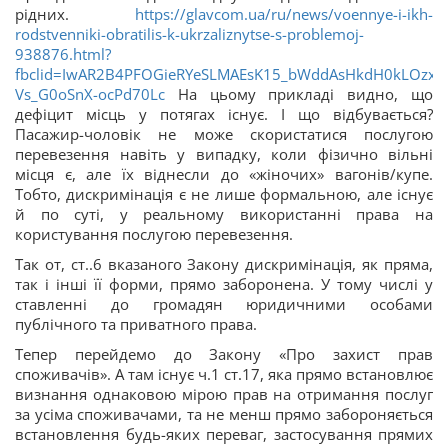
рідних.
https://glavcom.ua/ru/news/voennye-i-ikh-
rodstvenniki-obratilis-k-ukrzaliznytse-s-problemoj-
938876.html?
fbclid=IwAR2B4PFOGieRYeSLMAEsK15_bWddAsHkdH0kLOzx-
Vs_G0oSnX-ocPd70Lc
На цьому прикладі видно, що
дефіцит місць у потягах існує. І що відбувається?
Пасажир-чоловік не може скористатися послугою
перевезення навіть у випадку, коли фізично вільні
місця є, але їх віднесли до «жіночих» вагонів/купе.
Тобто, дискримінація є не лише формальною, але існує
й по суті, у реальному використанні права на
користування послугою перевезення.
Так от, ст..6 вказаного Закону дискримінація, як пряма,
так і інші її форми, прямо заборонена. У тому числі у
ставленні до громадян юридичними особами
публічного та приватного права.
Тепер перейдемо до Закону «Про захист прав
споживачів». А там існує ч.1 ст.17, яка прямо встановлює
визнання однаковою мірою прав на отримання послуг
за усіма споживачами, та не менш прямо забороняється
встановлення будь-яких переваг, застосування прямих