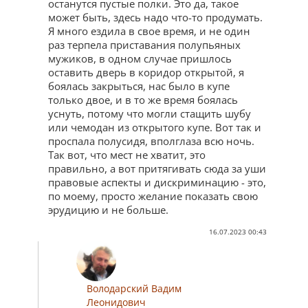
останутся пустые полки. Это да, такое
может быть, здесь надо что-то продумать.
Я много ездила в свое время, и не один
раз терпела приставания полупьяных
мужиков, в одном случае пришлось
оставить дверь в коридор открытой, я
боялась закрыться, нас было в купе
только двое, и в то же время боялась
уснуть, потому что могли стащить шубу
или чемодан из открытого купе. Вот так и
проспала полусидя, вполглаза всю ночь.
Так вот, что мест не хватит, это
правильно, а вот притягивать сюда за уши
правовые аспекты и дискриминацию - это,
по моему, просто желание показать свою
эрудицию и не больше.
16.07.2023 00:43
Володарский Вадим
Леонидович