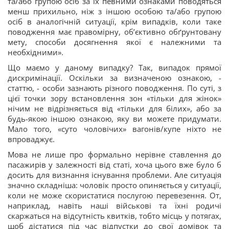
та/або групою осіб за їх певними ознаками поводяться
менш прихильно, ніж з іншою особою та/або групою
осіб в аналогічній ситуації, крім випадків, коли таке
поводження має правомірну, об’єктивно обґрунтовану
мету, способи досягнення якої є належними та
необхідними».
Що маємо у даному випадку? Так, випадок прямої
дискримінації. Оскільки за визначеною ознакою, -
статтю, - особи зазнають різного поводження. По суті, з
цієї точки зору встановлення зон «тільки для жінок»
нічим не відрізняється від «тільки для білих», або за
будь-якою іншою ознакою, яку ви можете придумати.
Мало того, «суто чоловічих» вагонів/купе ніхто не
впроваджує.
Мова не лише про формально нерівне ставлення до
пасажирів у залежності від статі, хоча цього вже було б
досить для визнання існування проблеми. Але ситуація
значно складніша: чоловік просто опиняється у ситуації,
коли не може скористатися послугою перевезення. От,
наприклад, навіть наші військові та їхні родичі
скаржаться на відсутність квитків, тобто місць у потягах,
щоб дістатися під час відпустки до свої домівок та