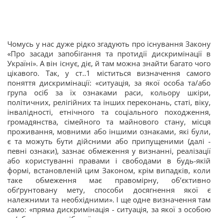
Чомусь у нас дуже рідко згадують про існування Закону
«Про засади запобігання та протидії дискримінації в
Україні». А він існує, діє, й там можна знайти багато чого
цікавого. Так, у ст..1 міститься визначення самого
поняття дискримінації: «ситуація, за якої особа та/або
група осіб за їх ознаками раси, кольору шкіри,
політичних, релігійних та інших переконань, статі, віку,
інвалідності, етнічного та соціального походження,
громадянства, сімейного та майнового стану, місця
проживання, мовними або іншими ознаками, які були,
є та можуть бути дійсними або припущеними (далі -
певні ознаки), зазнає обмеження у визнанні, реалізації
або користуванні правами і свободами в будь-якій
формі, встановленій цим Законом, крім випадків, коли
таке обмеження має правомірну, об’єктивно
обґрунтовану мету, способи досягнення якої є
належними та необхідними». І ще одне визначення там
само: «пряма дискримінація - ситуація, за якої з особою