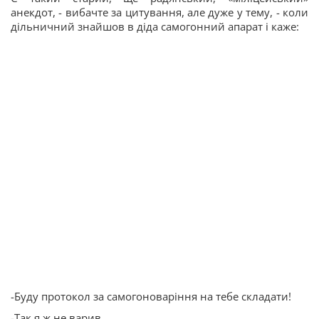
анекдот, - вибачте за цитування, але дуже у тему, - коли
дільничний знайшов в діда самогонний апарат і каже:
-Буду протокол за самогоноваріння на тебе складати!
-Так я ж не варив…