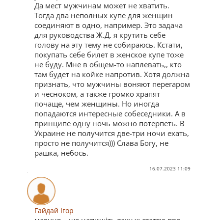
Да мест мужчинам может не хватить.
Тогда два неполных купе для женщин
соединяют в одно, например. Это задача
для руководства Ж.Д. я крутить себе
голову на эту тему не собираюсь. Кстати,
покупать себе билет в женское купе тоже
не буду. Мне в общем-то наплевать,, кто
там будет на койке напротив. Хотя должна
признать, что мужчины воняют перегаром
и чесноком, а также громко храпят
почаще, чем женщины. Но иногда
попадаются интересные собеседники. А в
принципе одну ночь можно потерпеть. В
Украине не получится две-три ночи ехать,
просто не получится))) Слава Богу, не
рашка, небось.
16.07.2023 11:09
Гайдай Ігор
маячня... ще напишіть таку ж статтю про