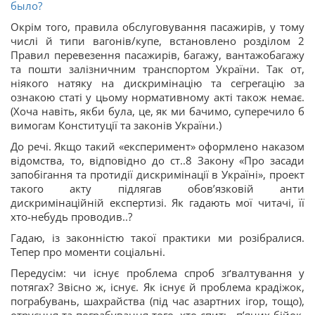
было?
Окрім того, правила обслуговування пасажирів, у тому
числі й типи вагонів/купе, встановлено розділом 2
Правил перевезення пасажирів, багажу, вантажобагажу
та пошти залізничним транспортом України. Так от,
ніякого натяку на дискримінацію та сегрегацію за
ознакою статі у цьому нормативному акті також немає.
(Хоча навіть, якби була, це, як ми бачимо, суперечило б
вимогам Конституції та законів України.)
До речі. Якщо такий «експеримент» оформлено наказом
відомства, то, відповідно до ст..8 Закону «Про засади
запобігання та протидії дискримінації в Україні», проект
такого акту підлягав обов’язковій анти
дискримінаційній експертизі. Як гадають мої читачі, її
хто-небудь проводив..?
Гадаю, із законністю такої практики ми розібралися.
Тепер про моменти соціальні.
Передусім: чи існує проблема спроб зґвалтування у
потягах? Звісно ж, існує. Як існує й проблема крадіжок,
пограбувань, шахрайства (під час азартних ігор, тощо),
отруєння та пограбування того, хто спить, п’яних бійок,