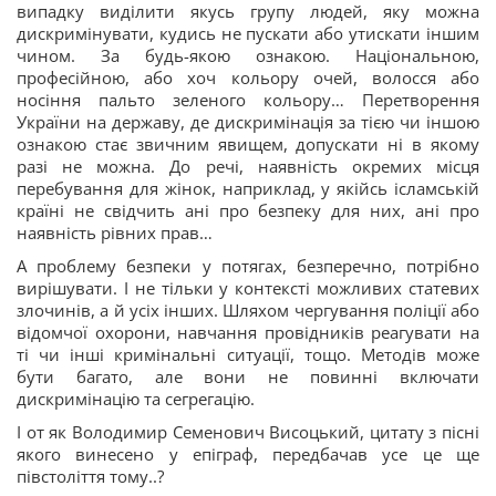
випадку виділити якусь групу людей, яку можна
дискримінувати, кудись не пускати або утискати іншим
чином. За будь-якою ознакою. Національною,
професійною, або хоч кольору очей, волосся або
носіння пальто зеленого кольору… Перетворення
України на державу, де дискримінація за тією чи іншою
ознакою стає звичним явищем, допускати ні в якому
разі не можна. До речі, наявність окремих місця
перебування для жінок, наприклад, у якійсь ісламській
країні не свідчить ані про безпеку для них, ані про
наявність рівних прав…
А проблему безпеки у потягах, безперечно, потрібно
вирішувати. І не тільки у контексті можливих статевих
злочинів, а й усіх інших. Шляхом чергування поліції або
відомчої охорони, навчання провідників реагувати на
ті чи інші кримінальні ситуації, тощо. Методів може
бути багато, але вони не повинні включати
дискримінацію та сегрегацію.
І от як Володимир Семенович Висоцький, цитату з пісні
якого винесено у епіграф, передбачав усе це ще
півстоліття тому..?