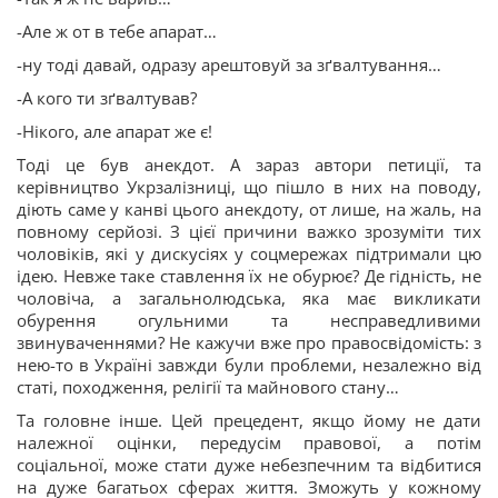
-Але ж от в тебе апарат…
-ну тоді давай, одразу арештовуй за зґвалтування…
-А кого ти зґвалтував?
-Нікого, але апарат же є!
Тоді це був анекдот. А зараз автори петиції, та
керівництво Укрзалізниці, що пішло в них на поводу,
діють саме у канві цього анекдоту, от лише, на жаль, на
повному серйозі. З цієї причини важко зрозуміти тих
чоловіків, які у дискусіях у соцмережах підтримали цю
ідею. Невже таке ставлення їх не обурює? Де гідність, не
чоловіча, а загальнолюдська, яка має викликати
обурення огульними та несправедливими
звинуваченнями? Не кажучи вже про правосвідомість: з
нею-то в Україні завжди були проблеми, незалежно від
статі, походження, релігії та майнового стану…
Та головне інше. Цей прецедент, якщо йому не дати
належної оцінки, передусім правової, а потім
соціальної, може стати дуже небезпечним та відбитися
на дуже багатьох сферах життя. Зможуть у кожному