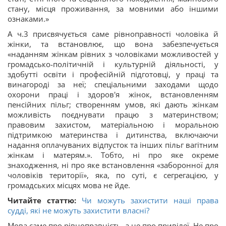
стану, місця проживання, за мовними або іншими
ознаками.»
А ч.3 присвячується саме рівноправності чоловіка й
жінки, та встановлює, що вона забезпечується
«наданням жінкам рівних з чоловіками можливостей у
громадсько-політичній і культурній діяльності, у
здобутті освіти і професійній підготовці, у праці та
винагороді за неї; спеціальними заходами щодо
охорони праці і здоров'я жінок, встановленням
пенсійних пільг; створенням умов, які дають жінкам
можливість поєднувати працю з материнством;
правовим захистом, матеріальною і моральною
підтримкою материнства і дитинства, включаючи
надання оплачуваних відпусток та інших пільг вагітним
жінкам і матерям.». Тобто, ні про яке окреме
знаходження, ні про яке встановлення «заборонної для
чоловіків території», яка, по суті, є сегрегацією, у
громадських місцях мова не йде.
Читайте статтю:
Чи можуть захистити наші права
судді, які не можуть захистити власні?
Мова саме про рівноправність, а не про привілеї. Не про