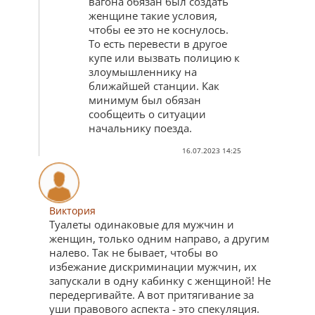
вагона обязан был создать
женщине такие условия,
чтобы ее это не коснулось.
То есть перевести в другое
купе или вызвать полицию к
злоумышленнику на
ближайшей станции. Как
минимум был обязан
сообщеить о ситуации
начальнику поезда.
16.07.2023 14:25
Виктория
Туалеты одинаковые для мужчин и
женщин, только одним направо, а другим
налево. Так не бывает, чтобы во
избежание дискриминации мужчин, их
запускали в одну кабинку с женщиной! Не
передергивайте. А вот притягивание за
уши правового аспекта - это спекуляция.