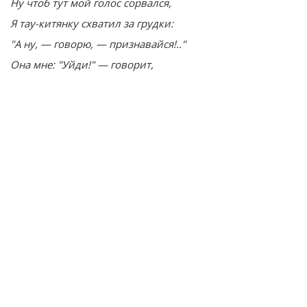
Ну чтоб тут мой голос сорвался,
Я тау-китянку схватил за грудки:
"А ну, — говорю, — признавайся!.."
Она мне: "Уйди!" — говорит,