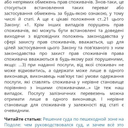
або непрямих обмежень прав споживачів. Знов-таки, це
стосується встановлення таких переваг або
застосування обмежень за будь-якою ознакою, у тому
числі й статі. А ще є цікаві положення ст..21 цього
Закону: «1. Крім інших випадків порушень прав
споживачів, які можуть бути встановлені та доведені
виходячи з відповідних положень законодавства у
сфері захисту прав споживачів, вважається, що для
цілей застосування цього Закону та пов'язаного з ним
законодавства про захист прав споживачів права
споживача вважаються в будь-якому разі порушеними,
якщо: …3) при наданні послуги, від якої споживач не
може відмовитись, а одержати може лише в одного
виконавця, виконавець нав'язує такі умови одержання
послуги, які ставлять споживача у нерівне становище
порівняно з іншими споживачами…» Це теж наш
випадок. Послугу залізничних перевезень можна
отримати лише в одного виконавця. І нерівне
становище для споживачів у залежності від статі є
очевидним.
Читайте статью:
Решение суда по пешеходной зоне на
Подоле: чем руководствовался суд, и зачем всё это