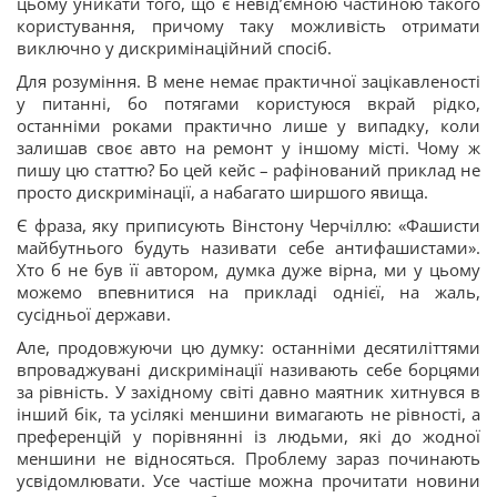
цьому уникати того, що є невід’ємною частиною такого
користування, причому таку можливість отримати
виключно у дискримінаційний спосіб.
Для розуміння. В мене немає практичної зацікавленості
у питанні, бо потягами користуюся вкрай рідко,
останніми роками практично лише у випадку, коли
залишав своє авто на ремонт у іншому місті. Чому ж
пишу цю статтю? Бо цей кейс – рафінований приклад не
просто дискримінації, а набагато ширшого явища.
Є фраза, яку приписують Вінстону Черчіллю: «Фашисти
майбутнього будуть називати себе антифашистами».
Хто б не був її автором, думка дуже вірна, ми у цьому
можемо впевнитися на прикладі однієї, на жаль,
сусідньої держави.
Але, продовжуючи цю думку: останніми десятиліттями
впроваджувані дискримінації називають себе борцями
за рівність. У західному світі давно маятник хитнувся в
інший бік, та усілякі меншини вимагають не рівності, а
преференцій у порівнянні із людьми, які до жодної
меншини не відносяться. Проблему зараз починають
усвідомлювати. Усе частіше можна прочитати новини