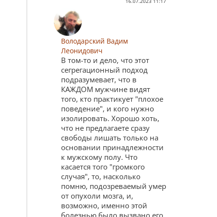
16.07.2023 11:17
Володарский Вадим
Леонидович
В том-то и дело, что этот
сегрегационный подход
подразумевает, что в
КАЖДОМ мужчине видят
того, кто практикует "плохое
поведение", и кого нужно
изолировать. Хорошо хоть,
что не предлагаете сразу
свободы лишать только на
основании принадлежности
к мужскому полу. Что
касается того "громкого
случая", то, насколько
помню, подозреваемый умер
от опухоли мозга, и,
возможно, именно этой
болезнью было вызвано его