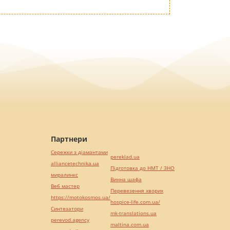
Партнери
Сережки з діамантами
pereklad.ua
alliancetechnika.ua
Підготовка до НМТ / ЗНО
миралинкс
Винна шафа
Веб мастер
Перевезення хворих
https://motokosmos.ua/
hospice-life.com.ua/
Синтезатори
mk-translations.ua
perevod.agency
maltina.com.ua