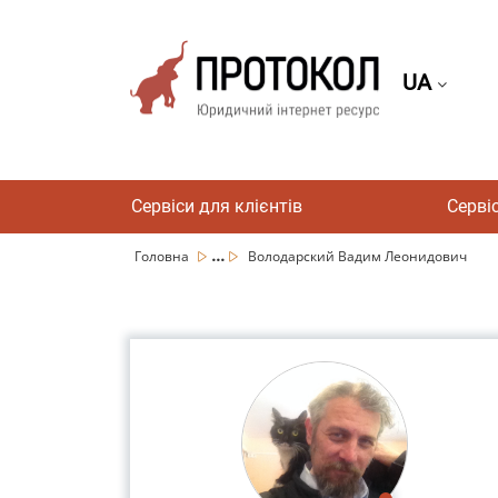
UA
Сервіси для клієнтів
Серві
...
Головна
Володарский Вадим Леонидович