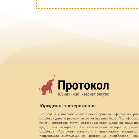
Юридичні застереження
Protocol.ua є власником авторських прав на інформацію, роз
сторінках даного ресурсу, якщо не вказано інше. Під інформа
тексти, коментарі, статті, фотозображення, малюнки, ящик-шот
аудіо, інші матеріали. При використанні матеріалів, розм
сторінках «Протокол» наявність гіперпосилання відкритого
пошуковими системами на protocol.ua обов`язкове. Під