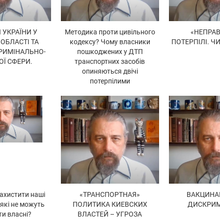
 УКРАЇНИ У
Методика проти цивільного
«НЕПРАВ
 ОБЛАСТІ ТА
кодексу? Чому власники
ПОТЕРПІЛІ. Ч
РИМІНАЛЬНО-
пошкоджених у ДТП
ОЇ СФЕРИ.
транспортних засобів
опиняються двічі
потерпілими
ахистити наші
«ТРАНСПОРТНАЯ»
ВАКЦИНАЦ
 які не можуть
ПОЛИТИКА КИЕВСКИХ
ДИСКРИМ
ти власні?
ВЛАСТЕЙ – УГРОЗА