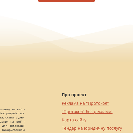
Про проект
Реклама на "Протокол"
міщену на веб -
"Протокол" без реклами!
цією розуміються
а, скани, відео,
Карта сайту
іщених на веб -
 для індексації
Тендер на юридичну послугу
 використанням