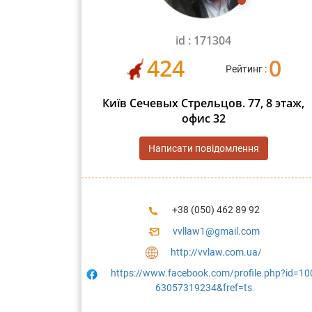
id : 171304
424
0
Рейтинг :
Київ Сечевых Стрельцов. 77, 8 этаж,
офис 32
Написати повідомлення
+38 (050) 462 89 92
vvllaw1@gmail.com
http://vvlaw.com.ua/
https://www.facebook.com/profile.php?id=10
63057319234&fref=ts