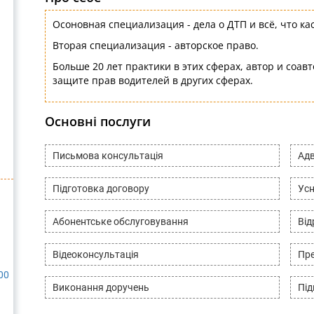
Осоновная специализация - дела о ДТП и всё, что ка
Вторая специализация - авторское право.
Больше 20 лет практики в этих сферах, автор и соавт
защите прав водителей в других сферах.
Основні послуги
Письмова консультація
Адв
Підготовка договору
Усн
Абонентське обслуговування
Ві
Відеоконсультація
Пре
00
Виконання доручень
Під