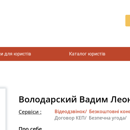
си для юристів
Каталог юристів
Володарский Вадим Лео
Сервіси :
Відеодзвінок/
Безкоштовні конс
Договор КЕП/
Безпечна угода/
Про себе