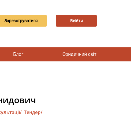
Зареєструватися
Ввійти
Блог
Юридичний світ
нидович
ультації/
Тендер/