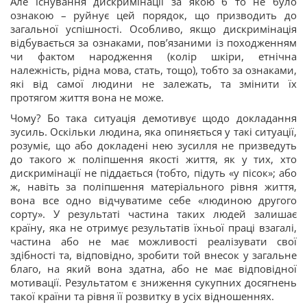
Але існування дискримінації за якою б то не було
ознакою – руйнує цей порядок, що призводить до
загальної успішності. Особливо, якщо дискримінація
відбувається за ознаками, пов’язаними із походженням
чи фактом народження (колір шкіри, етнічна
належність, рідна мова, стать, тощо), тобто за ознаками,
які від самої людини не залежать, та змінити їх
протягом життя вона не може.
Чому? Бо така ситуація демотивує щодо докладання
зусиль. Оскільки людина, яка опиняється у такі ситуації,
розуміє, що або докладені нею зусилля не призведуть
до такого ж поліпшення якості життя, як у тих, хто
дискримінації не піддається (тобто, підуть «у пісок»; або
ж, навіть за поліпшення матеріального рівня життя,
вона все одно відчуватиме себе «людиною другого
сорту». У результаті частина таких людей залишає
країну, яка не отримує результатів їхньої праці взагалі,
частина або не має можливості реалізувати свої
здібності та, відповідно, зробити той внесок у загальне
благо, на який вона здатна, або не має відповідної
мотивації. Результатом є зниження сукупних досягнень
такої країни та рівня її розвитку в усіх відношеннях.