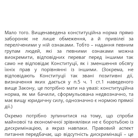
Мало того. Вищенаведена конституційна норма прямо
забороняє не лише обмеження, а й привілеї за
переліченими у ній ознаками. Тобто – надання певним
групам людей, які за певними ознаками можна
виокремити, відповідних переваг перед іншими так
само не відповідає Конституції, як і зменшення обсягу
їхніх прав у порівнянні із іншими. (Зокрема, не
відповідають Конституції так звані позитивні дії,
визначення яких дається у п.5 ч. 1 ст.1 наведеного
вище Закону, це потрібно мати на увазі: конституційна
норма, як ми бачили, сформульована недвозначно, та
має вищу юридичну силу, однозначно є нормою прямої
дії.)
Окремо потрібно зупинитися на тому, що спроби
майнової та економічної зрівнялівки не є боротьбою із
дискримінацією, а якраз навпаки. Правовий аспект
питання передбачає, що відсутність дискримінації – це