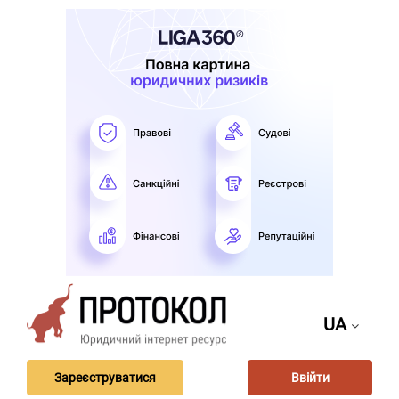
UA
Зареєструватися
Ввійти