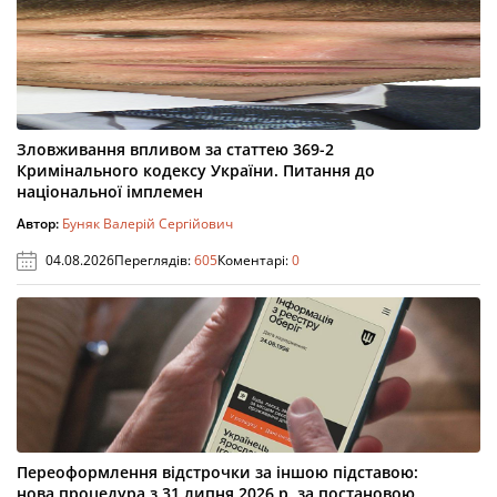
Зловживання впливом за статтею 369-2
Кримінального кодексу України. Питання до
національної імплемен
Автор:
Буняк Валерій Сергійович
04.08.2026
Переглядів:
605
Коментарі:
0
Переоформлення відстрочки за іншою підставою:
нова процедура з 31 липня 2026 р. за постановою