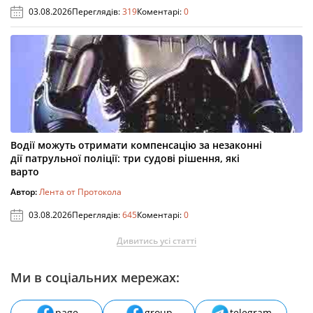
03.08.2026
Переглядів:
319
Коментарі:
0
Водії можуть отримати компенсацію за незаконні
дії патрульної поліції: три судові рішення, які
варто
Автор:
Лента от Протокола
03.08.2026
Переглядів:
645
Коментарі:
0
Дивитись усі статті
Ми в соціальних мережах:
page
group
telegram