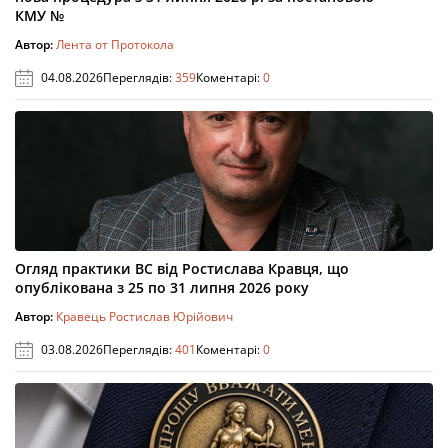
КМУ №
Автор:
Лента от Протокола
04.08.2026
Переглядів:
359
Коментарі:
0
Огляд практики ВС від Ростислава Кравця, що
опублікована з 25 по 31 липня 2026 року
Автор:
Кравець Ростислав Юрійович
03.08.2026
Переглядів:
401
Коментарі:
0