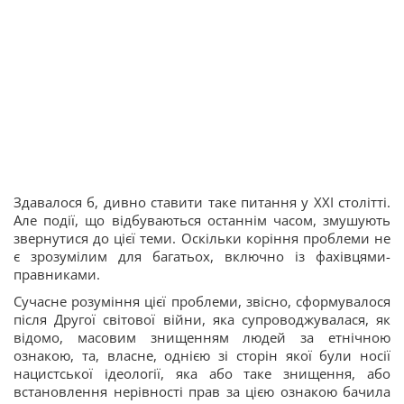
Здавалося б, дивно ставити таке питання у ХХІ столітті.
Але події, що відбуваються останнім часом, змушують
звернутися до цієї теми. Оскільки коріння проблеми не
є зрозумілим для багатьох, включно із фахівцями-
правниками.
Сучасне розуміння цієї проблеми, звісно, сформувалося
після Другої світової війни, яка супроводжувалася, як
відомо, масовим знищенням людей за етнічною
ознакою, та, власне, однією зі сторін якої були носії
нацистської ідеології, яка або таке знищення, або
встановлення нерівності прав за цією ознакою бачила