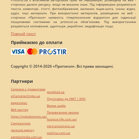
сторінках даного ресурсу, якщо не вказано інше. Під інформацією розуміються
тексти, коментарі, статті, фотозображення, малюнки, ящик-шота, скани, відео,
аудіо, інші матеріали. При використанні матеріалів, розміщених на веб -
сторінках «Протокол» наявність гіперпосилання відкритого для індексації
пошуковими системами на protocol.ua обов`язкове. Під використанням
розуміється копіювання, адаптація, рерайтинг, модифікація тощо.
Повний текст
Приймаємо до оплати
Copyright © 2014-2026 «Протокол». Всі права захищені.
Партнери
Сережки з діамантами
pereklad.ua
alliancetechnika.ua
Підготовка до НМТ / ЗНО
миралинкс
Винна шафа
Веб мастер
Перевезення хворих
https://motokosmos.ua/
hospice-life.com.ua/
Синтезатори
mk-translations.ua
perevod.agency
maltina.com.ua
agrotechnika.com.ua