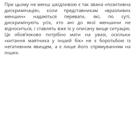
При цьому не менш шкідливою є так звана «позитивна
дискримінація», коли представникам «вразливих
меншин» надаються переваги, які, по суті,
дискримінують усіх, хто ані до якої меншини не
відноситься, і ставлять вже їх у описану вище ситуацію.
Це обов’язково потрібно мати на увазі, оскільки
«хитання маятника у інший бік» не є боротьбою із
негативним явищем, а є лише його спрямуванням на
інших.