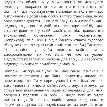
відсутність обмежень у можливостях як докладати
зусиль для покращення власного життя та життя своєї
сім’ї, так і для користування відповідними благами, що
випливають з досягнень особи та того становища, якого
вона змогла досягти. З іншого боку, як ми вже бачили,
відповідно до конституційної норми «привілеї бідним»
є протиправними у такій самій мірі, ніж правове (не
економічне!) обмеження їхніх можливостей.
(Наприклад, звільнення від обов’язку сплати судового
збору виключно через майновий стан особи.) Так само,
як наявність у особи певного майна не є
дискримінацією тих, хто його не має, за умови
відсутності правових обмежень для того, щоб заробити
відповідні кошти та придбати це майно.
Навпаки, дискримінацією за майновою ознакою є
негативне ставлення до більш заможних людей, та
перешкоджання їм у користуванні тими благами, які
випливають з їхнього майнового стану. Зокрема, це
стосується встановлення окремих перешкод для них,
введення податків «на розкіш» щодо певних видів
майна, тощо. Знов-таки, подібні заходи слід вважати
(окрім того, що вони є популістськими та спрямованими