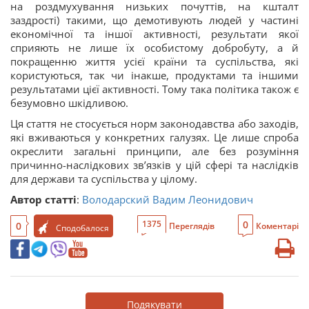
на роздмухування низьких почуттів, на кшталт
заздрості) такими, що демотивують людей у частині
економічної та іншої активності, результати якої
сприяють не лише їх особистому добробуту, а й
покращенню життя усієї країни та суспільства, які
користуються, так чи інакше, продуктами та іншими
результатами цієї активності. Тому така політика також є
безумовно шкідливою.
Ця стаття не стосується норм законодавства або заходів,
які вживаються у конкретних галузях. Це лише спроба
окреслити загальні принципи, але без розуміння
причинно-наслідкових зв’язків у цій сфері та наслідків
для держави та суспільства у цілому.
Автор статті
:
Володарский Вадим Леонидович
0
1375
0
Переглядів
Коментарі
Сподобалося
Подякувати