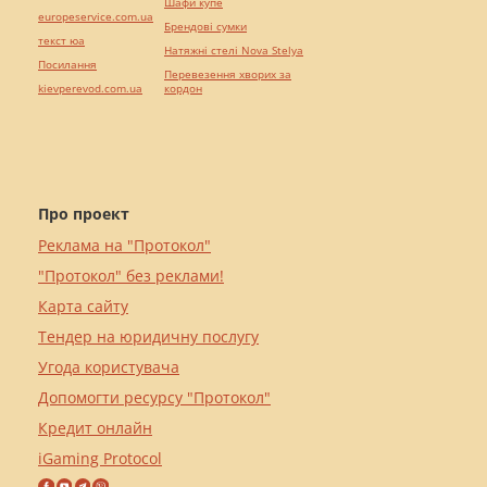
Шафи купе
europeservice.com.ua
Брендові сумки
текст юа
Натяжні стелі Nova Stelya
Посилання
Перевезення хворих за
kievperevod.com.ua
кордон
Про проект
Реклама на "Протокол"
"Протокол" без реклами!
Карта сайту
Тендер на юридичну послугу
Угода користувача
Допомогти ресурсу "Протокол"
Кредит онлайн
iGaming Protocol