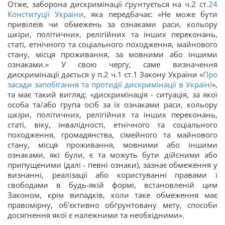
Отже, заборона дискримінації ґрунтується на ч.2 ст.
24
Конституції України
, яка передбачає: «Не може бути
привілеїв чи обмежень за ознаками раси, кольору
шкіри, політичних, релігійних та інших переконань,
статі, етнічного та соціального походження, майнового
стану, місця проживання, за мовними або іншими
ознаками.» У свою чергу, саме визначення
дискримінації дається у п.2 ч.1 ст.1 Закону України «
Про
засади запобігання та протидії дискримінації в Україні
»,
та має такий вигляд: «дискримінація - ситуація, за якої
особа та/або група осіб за їх ознаками раси, кольору
шкіри, політичних, релігійних та інших переконань,
статі, віку, інвалідності, етнічного та соціального
походження, громадянства, сімейного та майнового
стану, місця проживання, мовними або іншими
ознаками, які були, є та можуть бути дійсними або
припущеними (далі - певні ознаки), зазнає обмеження у
визнанні, реалізації або користуванні правами і
свободами в будь-якій формі, встановленій цим
Законом, крім випадків, коли таке обмеження має
правомірну, об’єктивно обґрунтовану мету, способи
досягнення якої є належними та необхідними».