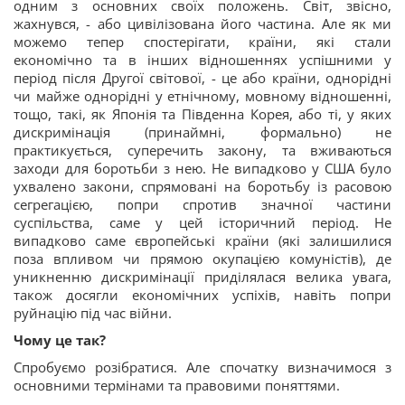
одним з основних своїх положень. Світ, звісно,
жахнувся, - або цивілізована його частина. Але як ми
можемо тепер спостерігати, країни, які стали
економічно та в інших відношеннях успішними у
період після Другої світової, - це або країни, однорідні
чи майже однорідні у етнічному, мовному відношенні,
тощо, такі, як Японія та Південна Корея, або ті, у яких
дискримінація (принаймні, формально) не
практикується, суперечить закону, та вживаються
заходи для боротьби з нею. Не випадково у США було
ухвалено закони, спрямовані на боротьбу із расовою
сегрегацією, попри спротив значної частини
суспільства, саме у цей історичний період. Не
випадково саме європейські країни (які залишилися
поза впливом чи прямою окупацією комуністів), де
уникненню дискримінації приділялася велика увага,
також досягли економічних успіхів, навіть попри
руйнацію під час війни.
Чому це так?
Спробуємо розібратися. Але спочатку визначимося з
основними термінами та правовими поняттями.