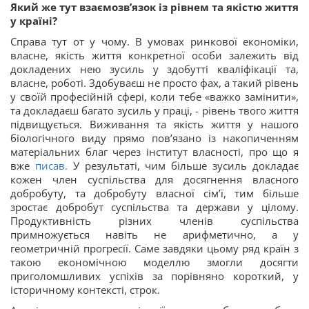
Який же тут взаємозв’язок із рівнем та якістю життя
у країні?
Справа тут от у чому. В умовах ринкової економіки,
власне, якість життя конкретної особи залежить від
докладених нею зусиль у здобутті кваліфікації та,
власне, роботі. Здобуваєш не просто фах, а такий рівень
у своїй професійній сфері, коли тебе «важко замінити»,
та докладаєш багато зусиль у праці, - рівень твого життя
підвищується. Виживання та якість життя у нашого
біологічного виду прямо пов’язано із накопиченням
матеріальних благ через інститут власності, про що я
вже
писав.
У результаті, чим більше зусиль докладає
кожен член суспільства для досягнення власного
добробуту, та добробуту власної сім’ї, тим більше
зростає добробут суспільства та держави у цілому.
Продуктивність різних членів суспільства
примножується навіть не арифметично, а у
геометричній прогресії. Саме завдяки цьому ряд країн з
такою економічною моделлю змогли досягти
приголомшливих успіхів за порівняно короткий, у
історичному контексті, строк.