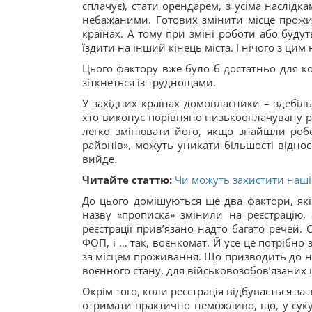
сплачує), стати орендарем, з усіма наслідка
небажаними. Готових змінити місце прожив
країнах. А тому при зміні роботи або буду
їздити на інший кінець міста. І нічого з цим
Цього фактору вже було б достатньо для ко
зіткнеться із труднощами.
У західних країнах домовласники – здебіл
хто виконує порівняно низькооплачувану роб
легко змінювати його, якщо знайшли робот
районів», можуть уникати більшості відносн
вийде.
Читайте статтю:
Чи можуть захистити наші 
До цього домішуються ще два фактори, які
назву «прописка» змінили на реєстрацію,
реєстрації прив’язано надто багато речей. 
ФОП, і … так, воєнкомат. Й усе це потрібно
за місцем проживання. Що призводить до не
воєнного стану, для військовозобов’язаних 
Окрім того, коли реєстрація відбувається за
отримати практично неможливо, що, у суку