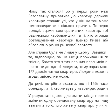
Чому так сталося? Бо у перші роки нез
безоплатну приватизацію квартир держав
квартири ставали усі, хто у ній на той мом
несправедливе з кількох причин. По-перш
володільцями кооперативних квартир, тоб
радянських карбованцях), та ті, хто отрим
розташування квартири (центр Києва аб
абсолютно різної ринкової вартості.
Але справа була не лише у цьому. Завдяки ц
та, відповідно, зміни місця проживання по
звісно, багато хто з тих перших власників 
часто не до однієї людини, тому зараз мож
1/7 двокімнатної квартири. Людина може там
згоди, звісно, не може.
До речі, потрібно сказати, що ті 15% нас
орендарі, а ті, хто живуть у квартирах родич
У результаті цього для зміни місця прожи
змінити одну орендовану квартиру на іншу
взагалі з того, хто живе у квартирі, у які