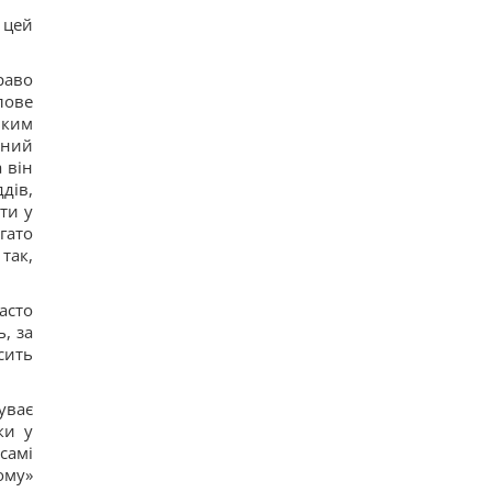
 цей
раво
лове
ьким
вний
 він
дів,
ти у
гато
так,
асто
, за
сить
уває
ки у
самі
ому»