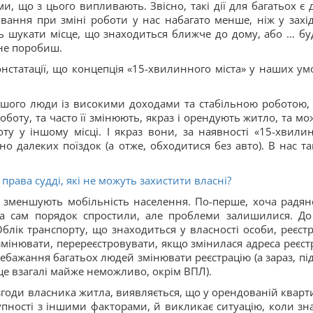
ми, що з цього випливають. Звісно, такі дії для багатьох є 
ання при зміні роботи у нас набагато менше, ніж у захі
ть шукати місце, що знаходиться ближче до дому, або … бу
 не поробиш.
нстатації, що концепція «15-хвилинного міста» у наших ум
ьшого люди із високими доходами та стабільною роботою, а
оту, та часто її змінюють, якраз і орендують житло, та мо
у у іншому місці. І якраз вони, за наявності «15-хвили
о далеких поїздок (а отже, обходитися без авто). В нас та
права судді, які не можуть захистити власні?
 зменшують мобільність населення. По-перше, хоча радян
 а сам порядок спростили, але проблеми залишилися. До 
Облік транспорту, що знаходиться у власності особи, реєстр
 змінювати, перереєстровувати, якщо змінилася адреса реєстр
бажання багатьох людей змінювати реєстрацію (а зараз, під
це взагалі майже неможливо, окрім ВПЛ).
 згоди власника житла, виявляється, що у орендованій квартир
пності з іншими факторами, й викликає ситуацію, коли зн