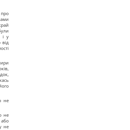
 про
ками
край
були
 і у
 від
ості
тири
ків,
док,
кась
його
о не
о не
 або
у не