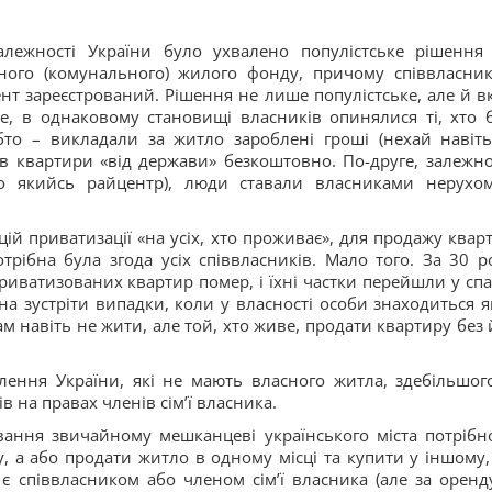
алежності України було ухвалено популістське рішення
ного (комунального) жилого фонду, причому співвласни
ент зареєстрований. Рішення не лише популістське, але й в
е, в однаковому становищі власників опинялися ті, хто 
то – викладали за житло зароблені гроші (нехай навіть
ав квартири «від держави» безкоштовно. По-друге, залежно
о якийсь райцентр), люди ставали власниками нерухом
ій приватизації «на усіх, хто проживає», для продажу квар
трібна була згода усіх співвласників. Мало того. За 30 ро
приватизованих квартир помер, і їхні частки перейшли у спа
на зустріти випадки, коли у власності особи знаходиться я
 навіть не жити, але той, хто живе, продати квартиру без 
елення України, які не мають власного житла, здебільшог
ів на правах членів сім’ї власника.
вання звичайному мешканцеві українського міста потрібн
, а або продати житло в одному місці та купити у іншому,
й є співвласником або членом сім’ї власника (але за оренд