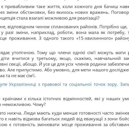
и є привабливим таке життя, коли кожного дня бачиш нав
 без зміни обстановки, без якихось нових вражень. Погово
нцепція стала взагалі можливою для реалізації?
сне, відповідним чином спланованих районів. Потрібно ще,
у разі зміни, наприклад, роботи, вона мала як потребу, т
сце проживання. З одного такого «15-хвилинного» район
лядає утопічною. Тому що члени однієї сім’ї можуть мати р
 діти вчитися у третьому, якщо, скажімо, навчальний за
вні секції, абощо. Й усе це для усіх членів родини забезпеч
во. Але припустимо. Або умовно, для мети нашого дослідже
та не має сім’ї.
упе Укрзалізниці з правової та соціальної точок зору. Зап
 країнами є кілька істотних відмінностей, які у наших ум
чно неможливою. Чому?
гато нижча. Люди мають куди менше готовності часто зміню
о є навіть відмова багатьох людей від евакуації з зони бой
кою є готовність змінювати місце проживання за обставин