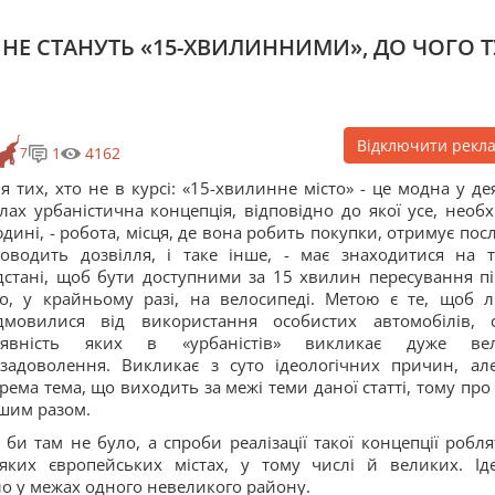
 НЕ СТАНУТЬ «15-ХВИЛИННИМИ», ДО ЧОГО Т
Відключити рекл
1
4162
7
я тих, хто не в курсі: «15-хвилинне місто» - це модна у де
лах урбаністична концепція, відповідно до якої усе, необх
дині, - робота, місця, де вона робить покупки, отримує посл
оводить дозвілля, і таке інше, - має знаходитися на т
дстані, щоб бути доступними за 15 хвилин пересування п
о, у крайньому разі, на велосипеді. Метою є те, щоб 
дмовилися від використання особистих автомобілів, 
аявність яких в «урбаністів» викликає дуже ве
задоволення. Викликає з суто ідеологічних причин, ал
рема тема, що виходить за межі теми даної статті, тому про 
шим разом.
 би там не було, а спроби реалізації такої концепції робля
яких європейських містах, у тому числі й великих. Ід
ло у межах одного невеликого району.