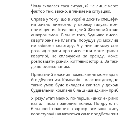
Чому склалася така ситуація? Не лише чере
фактор теж, звісно, впливає на ситуацію).
Справа у тому, що в Україні досить специфі
на житло винесено у окрему галузь, вон
приміщення. Існує аж цілий Житловий коде
анахронізмом. Більше того, будь-яке висе
квартирант не платить, порушує усі можливі
не звільняє квартиру. А у нинішньому стан
розгляд справи про виселення може триват
квартирі, не сплачуючи за оренду, може
розповідати різних життєвих історій. За так
дещо ризикованим.
Приватний власник помешкання може вдават
й відбувається. Компанія – власник доходно
таких умов буде вкладати капітал у дохо
будівельній компанії більш «швидкий» приб
У результаті маємо, по-перше, «дикий» рино
взагалі поза правовим полем. По-друге, п
більшості наявних квартир все-таки живут
користувачі намагаються саме придбати житл