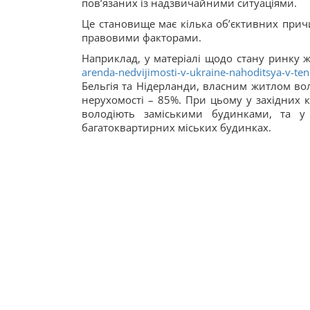
пов’язаних із надзвичайними ситуаціями.
Це становище має кілька об’єктивних прич
правовими факторами.
Наприклад, у матеріалі щодо стану ринку 
arenda-nedvijimosti-v-ukraine-nahoditsya-v-ten
Бельгія та Нідерланди, власним житлом вол
нерухомості – 85%. При цьому у західних кр
володіють заміськими будинками, та 
багатоквартирних міських будинках.