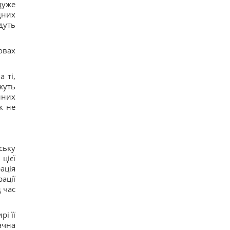
дуже
дних
дуть
овах
 ті,
жуть
нних
к не
ську
цієї
ація
ації
 час
і її
ачна