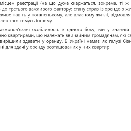
сцем реєстрації (на що дуже скаржаться, зокрема, ті ж 
о до третього важливого фактору: стану справ із орендою жи
 живе навіть у поганенькому, але власному житлі, відмовля
належного комусь іншому.
ємопов’язані особливості. З одного боку, він у значній 
чно квартирами, що належать звичайним громадянам, які са
ирішили здавати у оренду. В Україні немає, як галузі бізн
ні для здачі у оренду розташованих у них квартир.