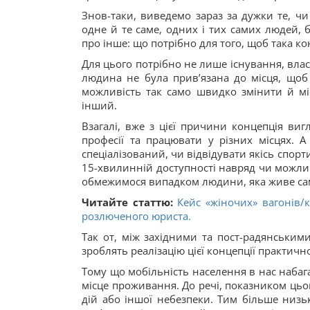
Знов-таки, виведемо зараз за дужки те, ч
одне й те саме, одних і тих самих людей,
про інше: що потрібно для того, щоб така ко
Для цього потрібно не лише існування, вла
людина не була прив’язана до місця, щоб 
можливість так само швидко змінити й мі
інший.
Взагалі, вже з цієї причини концепція виг
професії та працювати у різних місцях. А
спеціалізований, чи відвідувати якісь спорти
15-хвилинній доступності навряд чи можли
обмежимося випадком людини, яка живе сама 
Читайте статтю:
Кейс «жіночих» вагонів/к
розлюченого юриста.
Так от, між західними та пост-радянськими
зроблять реалізацію цієї концепції практи
Тому що мобільність населення в нас наба
місце проживання. До речі, показником цьог
дій або іншої небезпеки. Тим більше низь