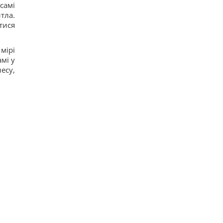
самі
тла.
тися
мірі
мі у
есу,