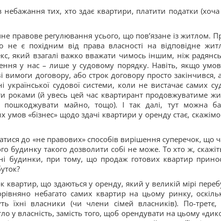
з небажання тих, хто здає квартири, платити податки (хоча
чне правове регулювання усього, що пов’язане із житлом. П
о не є похідним від права власності на відповідне жит
кс, який взагалі важко вважати чимось іншим, ніж радянс
лення у нас – лише у судовому порядку. Навіть, якщо умо
 вимоги договору, або строк договору просто закінчився, а
і української судової системи, коли не вистачає самих суд
и роками (й увесь цей час квартирант продовжуватиме жи
 пошкоджувати майно, тощо). І так далі, тут можна ба
их умов «бізнес» щодо здачі квартири у оренду стає, скажімо 
ися до «не правових» способів вирішення суперечок, що ч
го будинку такого дозволити собі не може. То хто ж, скажіть
дні будинки, при тому, що продаж готових квартир прино
уток?
к квартир, що здаються у оренду, який у великій мірі переб
орівняно небагато самих квартир на цьому ринку, оскіль
ь їхні власники (чи члени сімей власників). По-третє, 
о у власність, замість того, щоб орендувати на цьому «дик