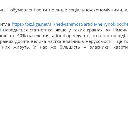
ин. І обумовлені вони не лише соціально-економічними, а
житла
https://biz.liga.net/all/nedvizhimost/article/ne-rynok-poc
i
наводиться статистика: якщо у таких країнах, як Німечч
одіють 40% населення, а інші орендують, то в нас володіл
аїнах досить велика частка власників нерухомості – це ті,
у них живуть. У нас же більшість – власники кварт