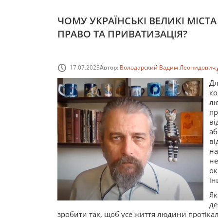
ЧОМУ УКРАЇНСЬКІ ВЕЛИКІ МІСТА
ПРАВО ТА ПРИВАТИЗАЦІЯ?
17.07.2023
Автор:
Володарский Вадим Леонидович
Дл
ко
лю
пр
ві
аб
ві
н
не
ок
ін
Як
де
зробити так, щоб усе життя людини протіка