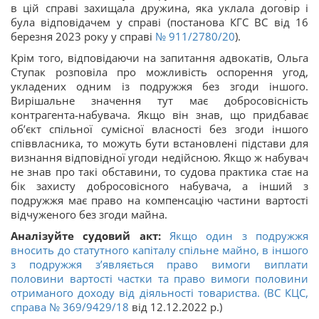
в цій справі захищала дружина, яка уклала договір і
була відповідачем у справі (постанова КГС ВС від 16
березня 2023 року у справі
№ 911/2780/20
).
Крім того, відповідаючи на запитання адвокатів, Ольга
Ступак розповіла про можливість оспорення угод,
укладених одним із подружжя без згоди іншого.
Вирішальне значення тут має добросовісність
контрагента-набувача. Якщо він знав, що придбаває
об’єкт спільної сумісної власності без згоди іншого
співвласника, то можуть бути встановлені підстави для
визнання відповідної угоди недійсною. Якщо ж набувач
не знав про такі обставини, то судова практика стає на
бік захисту добросовісного набувача, а інший з
подружжя має право на компенсацію частини вартості
відчуженого без згоди майна.
Аналізуйте судовий акт:
Якщо один з подружжя
вносить до статутного капіталу спільне майно, в іншого
з подружжя з’являється право вимоги виплати
половини вартості частки та право вимоги половини
отриманого доходу від діяльності товариства. (ВС КЦС,
справа
№ 369/9429/18
від 12.12.2022 р.)