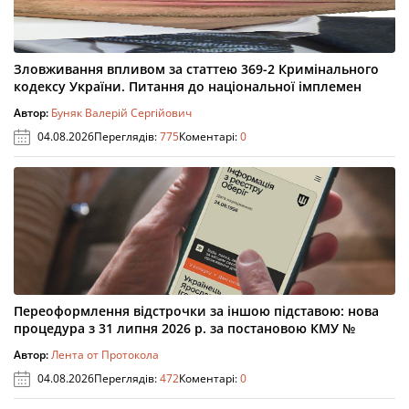
Зловживання впливом за статтею 369-2 Кримінального
кодексу України. Питання до національної імплемен
Автор:
Буняк Валерій Сергійович
04.08.2026
Переглядів:
775
Коментарі:
0
Переоформлення відстрочки за іншою підставою: нова
процедура з 31 липня 2026 р. за постановою КМУ №
Автор:
Лента от Протокола
04.08.2026
Переглядів:
472
Коментарі:
0