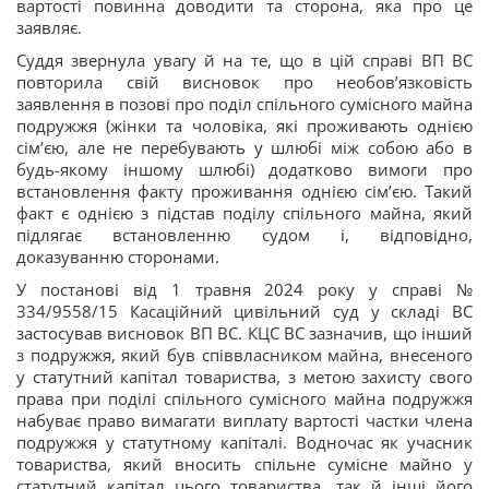
вартості повинна доводити та сторона, яка про це
заявляє.
Суддя звернула увагу й на те, що в цій справі ВП ВС
повторила свій висновок про необов’язковість
заявлення в позові про поділ спільного сумісного майна
подружжя (жінки та чоловіка, які проживають однією
сім’єю, але не перебувають у шлюбі між собою або в
будь-якому іншому шлюбі) додатково вимоги про
встановлення факту проживання однією сім’єю. Такий
факт є однією з підстав поділу спільного майна, який
підлягає встановленню судом і, відповідно,
доказуванню сторонами.
У постанові від 1 травня 2024 року у справі №
334/9558/15 Касаційний цивільний суд у складі ВС
застосував висновок ВП ВС. КЦС ВС зазначив, що інший
з подружжя, який був співвласником майна, внесеного
у статутний капітал товариства, з метою захисту свого
права при поділі спільного сумісного майна подружжя
набуває право вимагати виплату вартості частки члена
подружжя у статутному капіталі. Водночас як учасник
товариства, який вносить спільне сумісне майно у
статутний капітал цього товариства, так й інші його