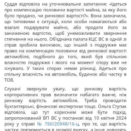
Суддя відповіла на уточнювальне запитання: «Ідеться
про компенсацію половини вартості майна, за яку його
було продано, чи ринкової вартості?». Вона зазначила,
що типовими є ситуації, коли особи намагаються або
взагалі подарувати майно, або продати його за
заниженою вартістю, щоб унеможливити звернення
стягнення на нього. Об’єднана палата КЦС ВС в одній зі
справ зробила висновок, що інший з подружжя має
право на компенсацію половини від ринкової вартості
автомобіля, подібного до того, який був спільною
власністю подружжя і якого на момент спору вже не
існувало. У таких спорах немає різниці, йдеться про
спільну власність на автомобіль, будинок або частку в
ТОВ.
Слухачі звернули увагу, що ринкову вартість
корпоративних прав визначити набагато важче, ніж
ринкову вартість автомобіля. Треба проводити
бухгалтерські, фінансові експертизи тощо. Ольга Ступак
відповіла, що тут корисним може бути підхід,
запропонований ВП ВС у постанові від 10 квітня 2024
року у справі
№ 760/20948/16-ц
, про те, що вартість
частки презюмується в розмірі внеску, а інше доводять