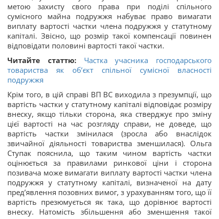
метою захисту свого права при поділі спільного
сумісного майна подружжя набуває право вимагати
виплату вартості частки члена подружжя у статутному
капіталі. Звісно, що розмір такої компенсації повинен
відповідати половині вартості такої частки.
Читайте статтю:
Частка учасника господарського
товариства як об’єкт спільної сумісної власності
подружжя
Крім того, в цій справі ВП ВС виходила з презумпції, що
вартість частки у статутному капіталі відповідає розміру
внеску, якщо тільки сторона, яка стверджує про зміну
цієї вартості на час розгляду справи, не доведе, що
вартість частки змінилася (зросла або внаслідок
звичайної діяльності товариства зменшилася). Ольга
Ступак пояснила, що таким чином вартість частки
оцінюється за правилами ринкової ціни і сторона
позивача може вимагати виплату вартості частки члена
подружжя у статутному капіталі, визначеної на дату
пред’явлення позовних вимог, з урахуванням того, що її
вартість презюмується як така, що дорівнює вартості
внеску. Натомість збільшення або зменшення такої