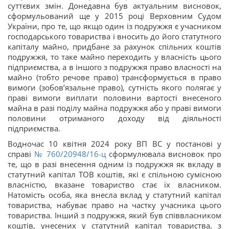
суттєвих змін. Донедавна був актуальним висновок,
сформульований ще у 2015 році Верховним Судом
України, про те, що якщо один із подружжя є учасником
господарського товариства і вносить до його статутного
капіталу майно, придбане за рахунок спільних коштів
подружжя, то таке майно переходить у власність цього
підприємства, а в іншого з подружжя право власності на
майно (тобто речове право) трансформується в право
вимоги (зобов’язальне право), сутність якого полягає у
праві вимоги виплати половини вартості внесеного
майна в разі поділу майна подружжя або у праві вимоги
половини отриманого доходу від діяльності
підприємства.
Водночас 10 квітня 2024 року ВП ВС у постанові у
справі
№ 760/20948/16-ц
сформулювала висновок про
те, що в разі внесення одним із подружжя як вкладу в
статутний капітал ТОВ коштів, які є спільною сумісною
власністю, вказане товариство стає їх власником.
Натомість особа, яка внесла вклад у статутний капітал
товариства, набуває право на частку учасника цього
товариства. Інший з подружжя, який був співвласником
коштів, унесених у статутний капітал товариства, з