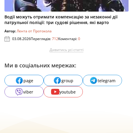
Водії можуть отримати компенсацію за незаконні дії
патрульної поліції: три судові рішення, які варто
Автор:
Лента от Протокола
03.08.2026
Переглядів:
712
Коментарі:
0
Дивитись усі статті
Ми в соціальних мережах:
page
group
telegram
viber
youtube