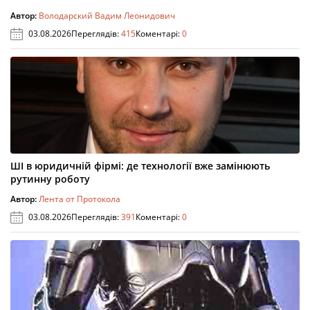
Автор:
Володарский Вадим Леонидович
03.08.2026
Переглядів:
415
Коментарі:
0
ШІ в юридичній фірмі: де технології вже замінюють
рутинну роботу
Автор:
Лента от Протокола
03.08.2026
Переглядів:
391
Коментарі:
0