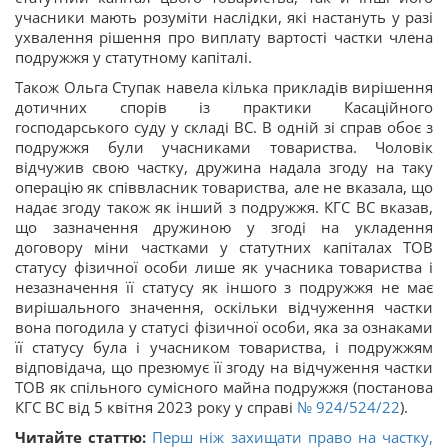
учасники мають розуміти наслідки, які настануть у разі
ухвалення рішення про виплату вартості частки члена
подружжя у статутному капіталі.
Також Ольга Ступак навела кілька прикладів вирішення
дотичних спорів із практики Касаційного
господарського суду у складі ВС. В одній зі справ обоє з
подружжя були учасниками товариства. Чоловік
відчужив свою частку, дружина надала згоду на таку
операцію як співвласник товариства, але не вказала, що
надає згоду також як інший з подружжя. КГС ВС вказав,
що зазначення дружиною у згоді на укладення
договору міни частками у статутних капіталах ТОВ
статусу фізичної особи лише як учасника товариства і
незазначення її статусу як іншого з подружжя не має
вирішального значення, оскільки відчуження частки
вона погодила у статусі фізичної особи, яка за ознаками
її статусу була і учасником товариства, і подружжям
відповідача, що презюмує її згоду на відчуження частки
ТОВ як спільного сумісного майна подружжя (постанова
КГС ВС від 5 квітня 2023 року у справі
№ 924/524/22
).
Читайте статтю:
Перш ніж захищати право на частку,