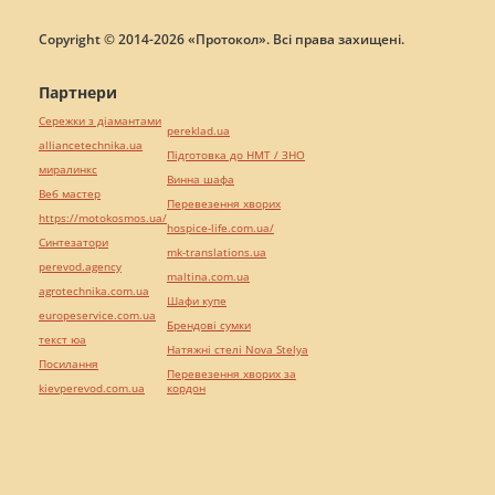
Copyright © 2014-2026 «Протокол». Всі права захищені.
Партнери
Сережки з діамантами
pereklad.ua
alliancetechnika.ua
Підготовка до НМТ / ЗНО
миралинкс
Винна шафа
Веб мастер
Перевезення хворих
https://motokosmos.ua/
hospice-life.com.ua/
Синтезатори
mk-translations.ua
perevod.agency
maltina.com.ua
agrotechnika.com.ua
Шафи купе
europeservice.com.ua
Брендові сумки
текст юа
Натяжні стелі Nova Stelya
Посилання
Перевезення хворих за
kievperevod.com.ua
кордон