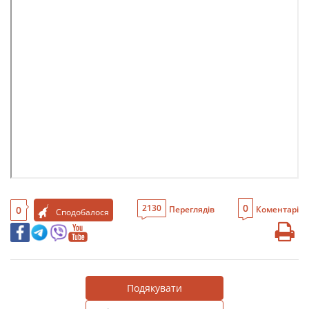
0
2130
0
Переглядів
Коментарі
Сподобалося
Подякувати