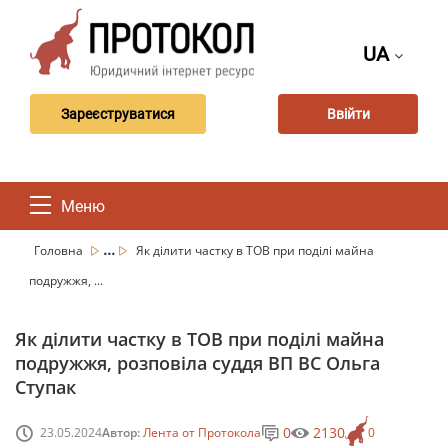
UA
Зареєструватися
Ввійти
Меню
...
Головна
Як ділити частку в ТОВ при поділі майна
подружжя, ...
Як ділити частку в ТОВ при поділі майна
подружжя, розповіла суддя ВП ВС Ольга
Ступак
0
2130
23.05.2024
Автор:
Лента от Протокола
0