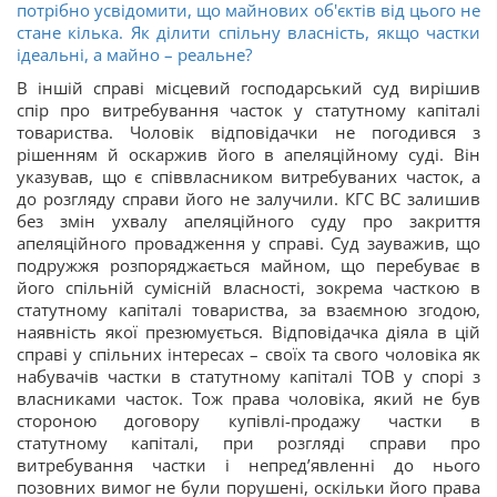
потрібно усвідомити, що майнових об'єктів від цього не
стане кілька. Як ділити спільну власність, якщо частки
ідеальні, а майно – реальне?
В іншій справі місцевий господарський суд вирішив
спір про витребування часток у статутному капіталі
товариства. Чоловік відповідачки не погодився з
рішенням й оскаржив його в апеляційному суді. Він
указував, що є співвласником витребуваних часток, а
до розгляду справи його не залучили. КГС ВС залишив
без змін ухвалу апеляційного суду про закриття
апеляційного провадження у справі. Суд зауважив, що
подружжя розпоряджається майном, що перебуває в
його спільній сумісній власності, зокрема часткою в
статутному капіталі товариства, за взаємною згодою,
наявність якої презюмується. Відповідачка діяла в цій
справі у спільних інтересах – своїх та свого чоловіка як
набувачів частки в статутному капіталі ТОВ у спорі з
власниками часток. Тож права чоловіка, який не був
стороною договору купівлі-продажу частки в
статутному капіталі, при розгляді справи про
витребування частки і непред’явленні до нього
позовних вимог не були порушені, оскільки його права