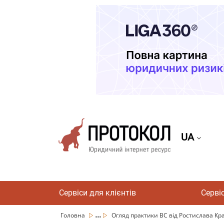
UA
Сервіси для клієнтів
Серві
...
Головна
Огляд практики ВС від Ростислава Крав