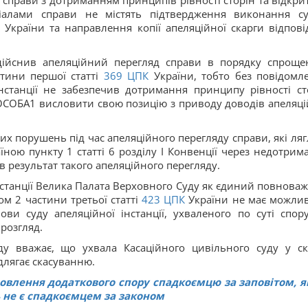
справи з дотриманням принципів рівності сторін та відкрит
ріалами справи не містять підтвердження виконання с
України та направлення копії апеляційної скарги відпові
 здійснив апеляційний перегляд справи в порядку спроще
тини першої статті
369
ЦПК
України, тобто без повідомл
нстанції не забезпечив дотримання принципу рівності ст
 ОСОБА1 висловити свою позицію з приводу доводів апеляці
х порушень під час апеляційного перегляду справи, які ляг
ною пункту 1 статті 6 розділу І Конвенції через недотрим
ів результат такого апеляційного перегляду.
інстанції Велика Палата Верховного Суду як єдиний повнова
м 2 частини третьої статті
423
ЦПК
України не має можлив
и суду апеляційної інстанції, ухваленого по суті спору
розгляд.
ду вважає, що ухвала Касаційного цивільного суду у ск
длягає скасуванню.
овлення додаткового спору спадкоємцю за заповітом, 
ь не є спадкоємцем за законом