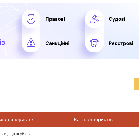
си для юристів
Каталог юристів
ця, що опублі...