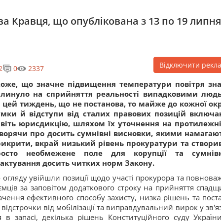
ва Кравця, що опублікована з 13 по 19 липня
Відключити рекл
0
2337
2
хоже, що значне підвищення температури повітря зн
плинуло на сприйняття реальності випадковими люд
 цей тиждень, що не постанова, то майже до кожної ок
умки й відступи від сталих правових позицій включ
віть юрисдикцію, шляхом їх уточнення на протилежні
ворячи про досить сумнівні висновки, якими намагаю
рикрити, вкрай низький рівень прокуратури та створ
росто необмежене поле для корупції та сумнівн
актування досить читких норм Закону.
 огляду увійшли позиції щодо участі прокурора та повнова
ємців за заповітом додаткового строку на прийняття спадщ
ачення ефективного способу захисту, низка рішень та пост
відстрочки від мобілізації та виправдувальний вирок у зв'яз
в запасі, декілька рішень Конституційного суду України