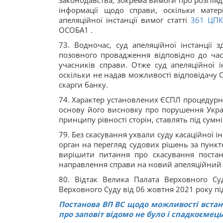
законодавства, зокрема вимоги про розгляд 
інформації щодо справи, оскільки мате
апеляційної інстанції вимог статті
361
ЦПК
ОСОБА1 .
73. Водночас, суд апеляційної інстанції
позовного провадження відповідно до час
учасників справи. Отже суд апеляційної і
оскільки не надав можливості відповідачу
скарги банку.
74. Характер установлених ЄСПЛ процедурни
основу його висновку про порушення Украї
принципу рівності сторін, ставлять під сумн
79. Без скасування ухвали суду касаційної 
орган на перегляд судових рішень за пункто
вирішити питання про скасування постанов
направлення справи на новий апеляційний 
80. Відтак Велика Палата Верховного Су
Верховного Суду від 06 жовтня 2021 року пі
Постанова ВП ВС щодо можливості встан
про заповіт відомо не було і спадкоємец