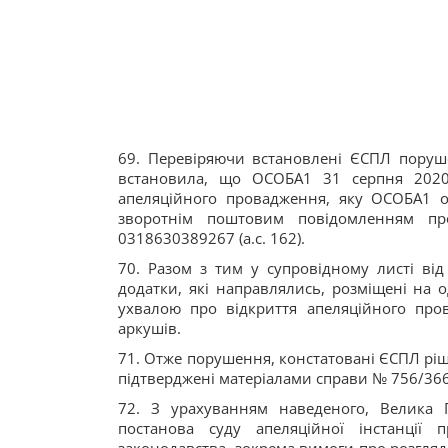
69. Перевіряючи встановлені ЄСПЛ поруш
встановила, що ОСОБА1 31 серпня 2020 
апеляційного провадження, яку ОСОБА1 о
зворотнім поштовим повідомленням пр
0318630389267 (а.с. 162).
70. Разом з тим у супровідному листі ві
додатки, які направлялись, розміщені на 
ухвалою про відкриття апеляційного пров
аркушів.
71. Отже порушення, констатовані ЄСПЛ ріше
підтверджені матеріалами справи № 756/366
72. З урахуванням наведеного, Велика 
постанова суду апеляційної інстанції