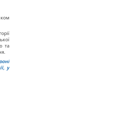
иком
орії
ької
ю та
ня.
роні
ї, у