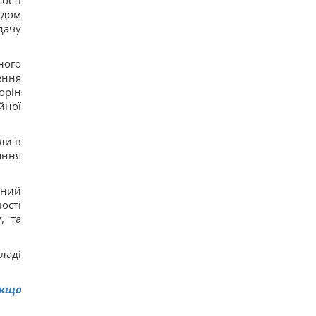
ості
удом
дачу
ного
ення
орін
йної
ли в
ання
жний
ості
, та
ладі
якщо