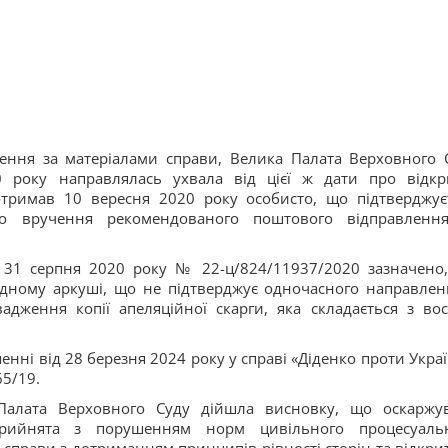
ення за матеріалами справи, Велика Палата Верховного 
року направлялась ухвала від цієї ж дати про відкр
тримав 10 вересня 2020 року особисто, що підтверджує
о вручення рекомендованого поштового відправлен
д 31 серпня 2020 року № 22-ц/824/11937/2020 зазначено
одному аркуші, що не підтверджує одночасного направлен
адження копії апеляційної скарги, яка складається з во
нні від 28 березня 2024 року у справі «Діденко проти Украї
5/19.
Палата Верховного Суду дійшла висновку, що оскаржу
 прийнята з порушенням норм цивільного процесуаль