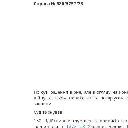
Справа № 686/5757/23
По суті рішення вірне, але з огляду на ко
війну, а також невиконання нотаріусом 
законом.
Суд виснував:
150. Здійснивши тлумачення приписів част
третьої статті
1272
ЦК
України, Велика 