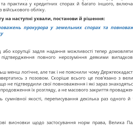
 та практика у кредитних спорах й багато іншого, включ
з військового обліку.
у на наступні ухвали, постанови й рішення:
новажень прокурора у земельних спорах та повнова
ду
 або корупції задля надання можливості тепер домовляти
 підтвердження повного нерозуміння деякими випадко
ьш менш логічне, але так і не пояснили чому Держгеокадаст
вертатись з позовом. Скоріше всього це пов'язано з вел
 що не підтвердили свої повноваження і які зараз знаходятьс
і продовження їх розгляду, а не масового закриття провадже
ь сумнівної якості, переписування декілька раз одного й 
нові висновки щодо застосування норм права, Велика Па