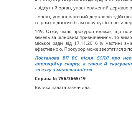
- відсутній орган, уповноважений державою 
- орган, уповноважений державою здійснюва
спірних відносин і сам порушує інтереси де
149. Отже, якщо прокурор вважає, що пору
земель за цільовим призначенням, то вимо
міської ради від 17.11.2016 (у частині з
ефективною. Прокурор може звертатися з по
Постанова ВП ВС після ЄСПЛ про необх
апеляційну скаргу, а також й скасуван
зв'язку з малозначністю
Справа № 756/3665/19
Велика палата зазначила: