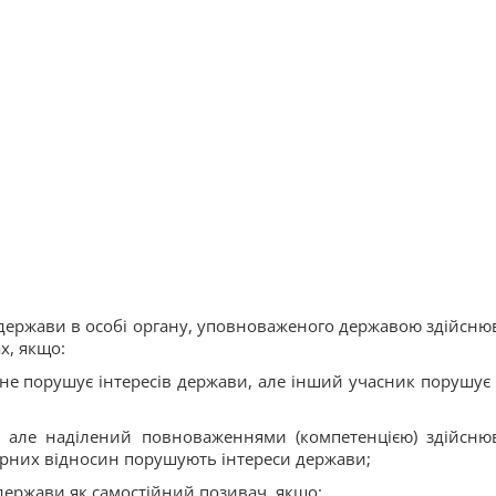
х держави в особі органу, уповноваженого державою здійсню
х, якщо:
 не порушує інтересів держави, але інший учасник порушує 
, але наділений повноваженнями (компетенцією) здійсню
пірних відносин порушують інтереси держави;
 держави як самостійний позивач, якщо: