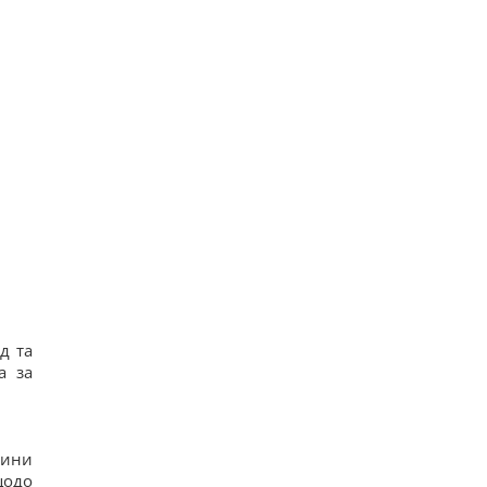
д та
а за
тини
щодо