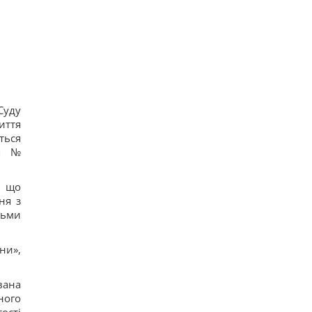
Суду
иття
ться
ня №
, що
ня з
сьми
ни»,
вана
ного