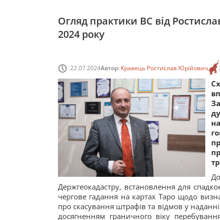
Огляд практики ВС від Ростисла
2024 року
22.07.2024
Автор:
Кравець Ростислав Юрійович
С
в
За
д
на
го
п
п
тр
До
Держгеокадастру, встановлення для спадко
чергове гадання на картах Таро щодо визн
про скасування штрафів та відмов у наданні 
досягненням граничного віку перебування 