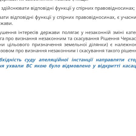
здійснювати відповідні функції у спірних правовідносинах;
ти відповідні функції у спірних правовідносинах, є учасн
ржави.
шення інтересів держави полягає у незаконній зміні катег
га про визнання незаконним та скасування Рішення Черкас
міни цільового призначення земельної ділянки) є належно
зовом про визнання незаконним і скасування такого рішен
ідність суду апеляційної інстанції направляти сто
ня ухвали ВС якою було відмовлено у відкритті касаці