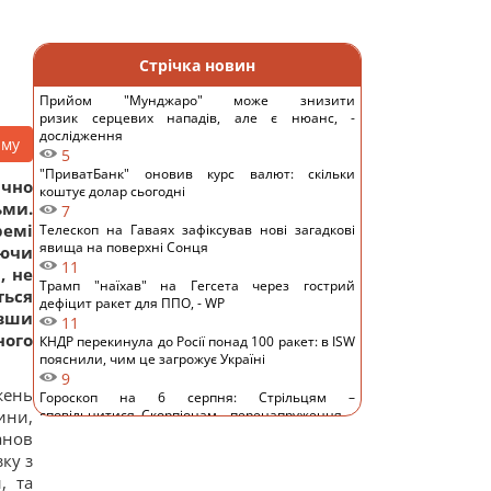
Стрічка новин
Прийом "Мунджаро" може знизити
ризик серцевих нападів, але є нюанс, -
дослідження
аму
5
"ПриватБанк" оновив курс валют: скільки
ачно
коштує долар сьогодні
ьми.
7
ремі
Телескоп на Гаваях зафіксував нові загадкові
явища на поверхні Сонця
аючи
11
, не
Трамп "наїхав" на Гегсета через гострий
ться
дефіцит ракет для ППО, - WP
ивши
11
ого
КНДР перекинула до Росії понад 100 ракет: в ISW
пояснили, чим це загрожує Україні
9
жень
Гороскоп на 6 серпня: Стрільцям –
ини,
сповільнитися, Скорпіонам – перенапруження
13
анов
6 серпня: церковне свято сьогодні, яка
ку з
прикмета на Яблучний Спас обіцяє щастя
, та
13