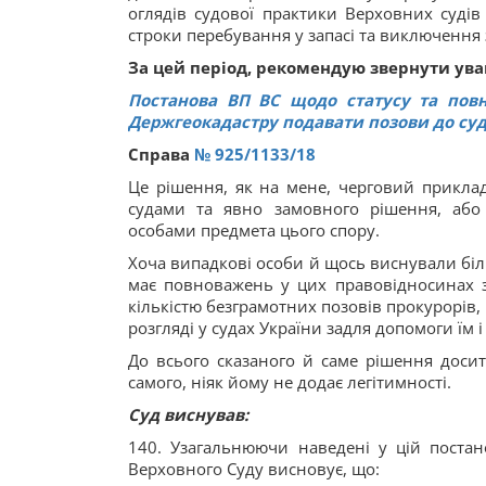
оглядів судової практики Верховних судів
строки перебування у запасі та виключення 
За цей період, рекомендую звернути уваг
Постанова ВП ВС щодо статусу та пов
Держгеокадастру подавати позови до су
Справа
№ 925/1133/18
Це рішення, як на мене, черговий приклад
судами та явно замовного рішення, або
особами предмета цього спору.
Хоча випадкові особи й щось виснували біл
має повноважень у цих правовідносинах з
кількістю безграмотних позовів прокурорів,
розгляді у судах України задля допомоги їм 
До всього сказаного й саме рішення досит
самого, ніяк йому не додає легітимності.
Суд виснував:
140. Узагальнюючи наведені у цій поста
Верховного Суду висновує, що: