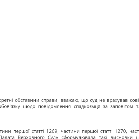
нкретні обставини справи, вважаю, що суд не врахував кові
обов'язку щодо повідомлення спадкоємця за заповітом т
ини першої статті 1269, частини першої статті 1270, час
Палата Верховного Суду сформулювала такі висновки 