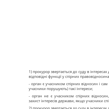
1) прокурор звертається до суду в інтереса
відповідні функції у спірних правовідносина
- орган є учасником спірних відносин і сам
учасники порушують) такі інтереси;
- орган не є учасником спірних відносин
захист інтересів держави, якщо учасники с
2) прокурор звертається до суду в інтересах