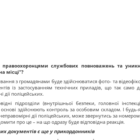
 правоохоронцями службових повноважень та уник
а місці"?
кування з громадянами буде здійснюватися фото- та відеофікс
нтів із застосуванням технічних приладів, що так само д
і дії поліцейських.
відні підрозділи (внутрішньої безпеки, головної інспекці
 основі здійснюють контроль за особовим складом. І будь-
неправомірні дії поліцейських, може звернутись за номером
ідомити про це – на що одразу буде відповідна реакція.
вих документів є ще у прикордонників