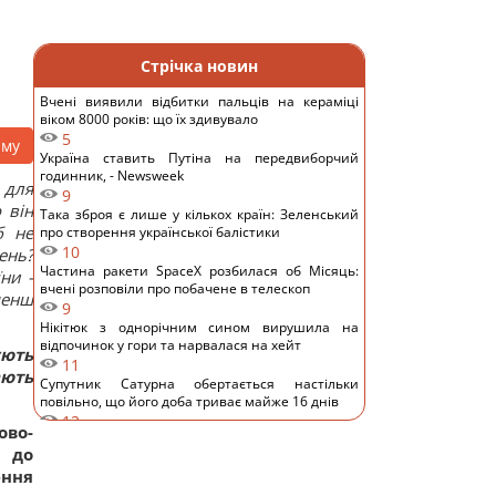
Стрічка новин
Вчені виявили відбитки пальців на кераміці
віком 8000 років: що їх здивувало
5
аму
Україна ставить Путіна на передвиборчий
годинник, - Newsweek
 для
9
 він
Така зброя є лише у кількох країн: Зеленський
б не
про створення української балістики
10
ень?
Частина ракети SpaceX розбилася об Місяць:
ни -
вчені розповіли про побачене в телескоп
менш
9
Нікітюк з однорічним сином вирушила на
відпочинок у гори та нарвалася на хейт
ують
11
ають
Супутник Сатурна обертається настільки
повільно, що його доба триває майже 16 днів
12
ово-
У Україні з'явиться нове свято: що будуть
в до
відзначати 8 серпня
ення
9