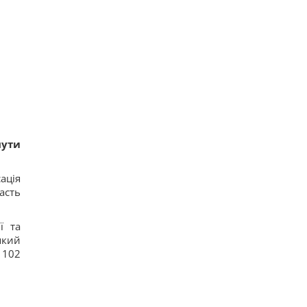
нути
ація
асть
ї та
який
 102