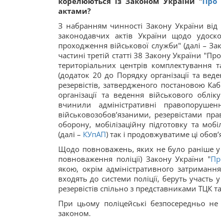
корелюються із Законом України "
Про 
актами?
З набранням чинності Закону України від 
законодавчих актів України щодо удоско
проходження військової служби" (далі – Зак
частині третій статті 38 Закону України "П
територіальних центрів комплектування та
(додаток 20 до Порядку організації та вед
резервістів, затвердженого постановою Каб
організації та ведення військового обліку
вчинили адміністративні правопорушен
військовозобов’язаними, резервістами пра
оборону, мобілізаційну підготовку та мобі
(далі –
КУпАП
) так і продовжуватиме ці обов
Щодо повноважень, яких не було раніше у 
повноваження поліції) Закону України "
Пр
якою, окрім адміністративного затримання
входять до системи поліції, беруть участь 
резервістів спільно з представниками ТЦК та
При цьому поліцейські безпосередньо не
законом.