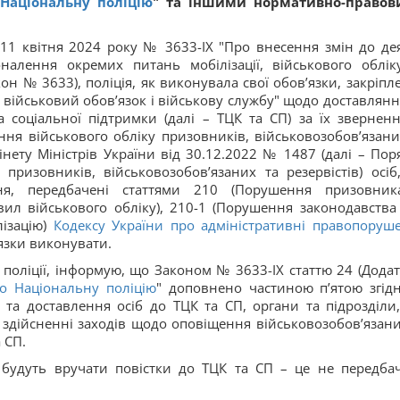
Національну поліцію
" та іншими нормативно-право
11 квітня 2024 року № 3633-ІХ "Про внесення змін до де
налення окремих питань мобілізації, військового облік
он № 3633), поліція, як виконувала свої обов’язки, закріпле
ро військовий обов’язок і військову службу" щодо доставлянн
 соціальної підтримки (далі – ТЦК та СП) за їх звернен
ення військового обліку призовників, військовозобов’язани
інету Міністрів України від 30.12.2022 № 1487 (далі – Пор
 призовників, військовозобов’язаних та резервістів) осіб,
ня, передбачені статтями 210 (Порушення призовник
вил військового обліку), 210-1 (Порушення законодавства
лізацію)
Кодексу України про адміністративні правопоруш
’язки виконувати.
поліції, інформую, що Законом № 3633-ІХ статтю 24 (Додат
о Національну поліцію
" доповнено частиною п’ятою згідн
 та доставлення осіб до ТЦК та СП, органи та підрозділи
у здійсненні заходів щодо оповіщення військовозобов’язани
 СП.
 будуть вручати повістки до ТЦК та СП – це не передба