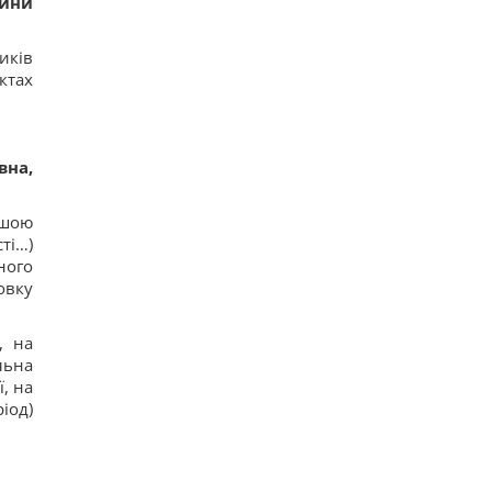
дини
иків
ктах
вна,
ршою
ті…)
ного
овку
, на
льна
, на
іод)