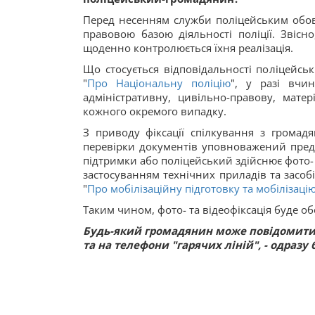
Перед несенням служби поліцейським обов
правовою базою діяльності поліції. Звісн
щоденно контролюється їхня реалізація.
Що стосується відповідальності поліцейськ
"
Про Національну поліцію
", у разі вчи
адміністративну, цивільно-правову, матер
кожного окремого випадку.
З приводу фіксації спілкування з громад
перевірки документів уповноважений предс
підтримки або поліцейський здійснює фото- 
застосуванням технічних приладів та засобів
"
Про мобілізаційну підготовку та мобілізаці
Таким чином, фото- та відеофіксація буде о
Будь-який громадянин може повідомити п
та на телефони "гарячих ліній", - одразу 