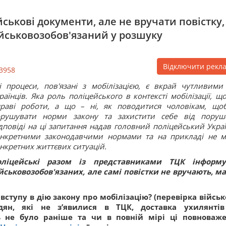
ськові документи, але не вручати повістку,
йськовозобов'язаний у розшуку
Відключити рекл
3958
і процеси, пов'язані з мобілізацією, є вкрай чутливими
раїнців. Яка роль поліцейського в контексті мобілізації, що
раві роботи, а що – ні, як поводитися чоловікам, що
орушувати норми закону та захистити себе від поруш
дповіді на ці запитання надав головний поліцейський Украї
нкретними законодавчими нормами та на прикладі не 
нкретних життєвих ситуацій.
оліцейські разом із представниками ТЦК інформ
йськовозобов'язаних, але самі повістки не вручають, м
вступу в дію закону про мобілізацію? (перевірка військ
дян, які не з’явилися в ТЦК, доставка ухилянті
ь не було раніше та чи в повній мірі ці повноваж