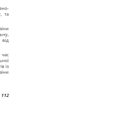
вно-
, та
аїни
ьну,
 від
 час
ьної
в із
аїни
 112