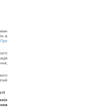
ними
ти в
"
Про
атті
ація
ння,
вого
ятий
сті
хніх
ання