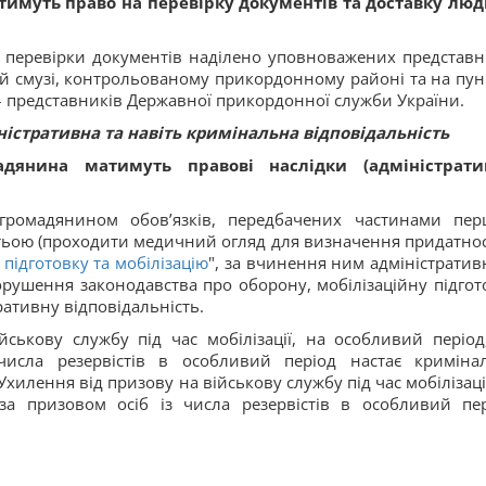
матимуть право на перевірку документів та доставку лю
перевірки документів наділено уповноважених представн
ній смузі, контрольованому прикордонному районі та на пун
– представників Державної прикордонної служби України.
ністративна та навіть кримінальна відповідальність
адянина матимуть правові наслідки (адміністрати
ї громадянином обов’язків, передбачених частинами пе
ретьою (проходити медичний огляд для визначення придатнос
 підготовку та мобілізацію
", за вчинення ним адміністратив
орушення законодавства про оборону, мобілізаційну підгот
ативну відповідальність.
ськову службу під час мобілізації, на особливий період
числа резервістів в особливий період настає криміна
Ухилення від призову на військову службу під час мобілізації
за призовом осіб із числа резервістів в особливий пер