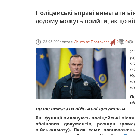
Поліцейські вправі вимагати вій
додому можуть прийти, якщо ві
0
28.05.2024
Автор:
Лента от Протокола
0
Ус
ук
вп
п
Ві
ко
ко
П
ві
право вимагати військові документи
Які функції виконують поліцейські після 
облікових документів, розшук грома
військкомату). Яких саме повноважен