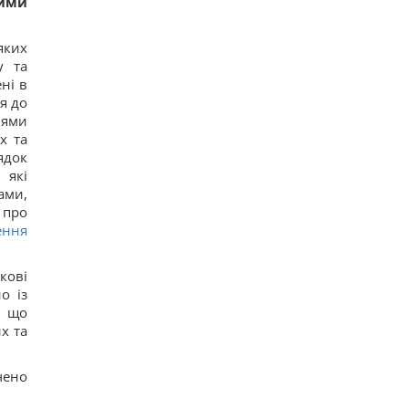
вими
7 серпня: церковне свято сьогодні, чому
потрібно обов’язково подати милостиню
17
яких
Нацбанк послабив гривню: офіційний курс
валют на п’ятницю
у та
10
ні в
Росіяни завдали ударів по Дніпропетровщині:
я до
загинуло пʼятеро людей, багато поранених
нями
15
х та
Загадка із сірниками, у якій правильна відповідь
ховається в одному русі
ядок
12
 які
"Не припиняйте підтримувати": Джамала
ами,
закликала світ допомогти Україні під час війни
 про
11
ення
Прийом "Мунджаро" може знизити
ризик серцевих нападів, але є нюанс, -
дослідження
кові
13
о із
"ПриватБанк" оновив курс валют: скільки
коштує долар сьогодні
, що
12
х та
Телескоп на Гаваях зафіксував нові загадкові
явища на поверхні Сонця
16
чено
Трамп "наїхав" на Гегсета через гострий
дефіцит ракет для ППО, - WP