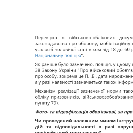
Перевірка ж військово-облікових доку
законодавства про оборону, мобілізаційну п
усіх осіб чоловічої статі віком від 18 до 6
Національну поліцію
".
Як раніше було зазначено, поліція, у цьому
38 Закону України "Про військовий обов’язо
про особу, зокрема це П.І.Б., дата народже
а у разі наявності зазначається також інфо
Механізм реалізації зазначеної норми так
обліку призовників, військовозобов’язаних
пункту 79).
Фото- та відеофіксація обов’язкові, за п
Чи проведений належним чином інструкт
дій та відповідальності в разі пору
поліцейський-громадянин?