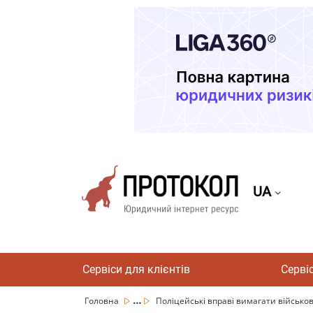
UA
Сервіси для клієнтів
Серві
...
Головна
Поліцейські вправі вимагати військові