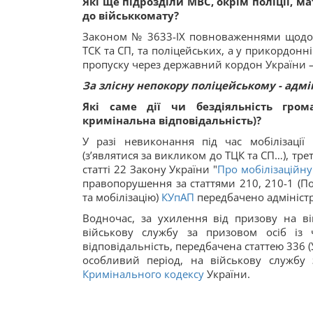
Які ще підрозділи МВС, окрім поліції, 
до військкомату?
Законом № 3633-ІХ повноваженнями щодо 
ТСК та СП, та поліцейських, а у прикордон
пропуску через державний кордон України 
За злісну непокору поліцейському - адмі
Які саме дії чи бездіяльність гром
кримінальна відповідальність)?
У разі невиконання під час мобілізаці
(з’являтися за викликом до ТЦК та СП…), т
статті 22 Закону України "
Про мобілізаційну
правопорушення за статтями 210, 210-1 (П
та мобілізацію)
КУпАП
передбачено адміністр
Водночас, за ухилення від призову на вій
військову службу за призовом осіб із 
відповідальність, передбачена статтею 336 (
особливий період, на військову службу 
Кримінального кодексу
України.