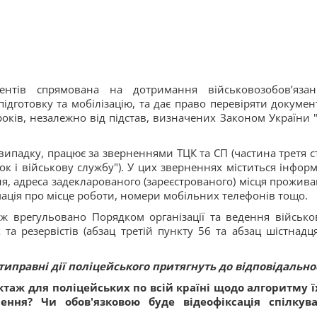
ментів спрямована на дотримання військовозобов’яза
ідготовку та мобілізацію, та дає право перевіряти докумен
0 років, незалежно від підстав, визначених Законом України 
 випадку, працює за зверненнями ТЦК та СП (частина третя ст
к і військову службу"). У цих зверненнях міститься інформ
ння, адреса задекларованого (зареєстрованого) місця прожива
рмація про місце роботи, номери мобільних телефонів тощо.
ож врегульовано Порядком організації та ведення військо
 та резервістів (абзац третій пункту 56 та абзац шістнадц
ротиправні дії поліцейського притягнуть до відповідально
аж для поліцейських по всій країні щодо алгоритму ї
шення? Чи обов'язковою буде відеофіксація спілкув