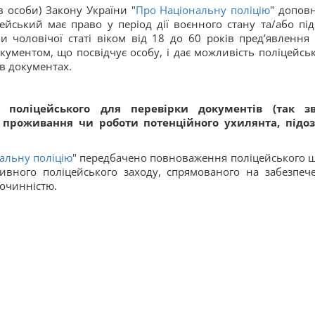
в особи) Закону України "
Про Національну поліцію
" допов
ейський має право у період дії воєнного стану та/або під
оби чоловічої статі віком від 18 до 60 років пред’явлення
кументом, що посвідчує особу, і дає можливість поліцейсь
 в документах.
 поліцейського для перевірки документів (так з
я проживання чи роботи потенційного ухилянта, підоз
альну поліцію
" передбачено повноваження поліцейського 
ивного поліцейського заходу, спрямованого на забезпеч
лочинністю.