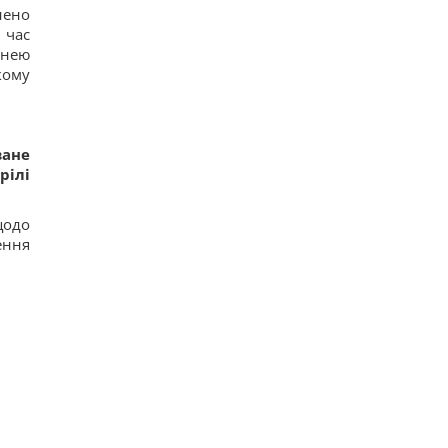
18
нено
КНДР перекинула до Росії понад 100 ракет: в ISW
 час
пояснили, чим це загрожує Україні
 нею
13
кому
Гороскоп на 6 серпня: Стрільцям –
сповільнитися, Скорпіонам – перенапруження
16
6 серпня: церковне свято сьогодні, яка
прикмета на Яблучний Спас обіцяє щастя
ване
16
рілі
Вівсянка проти граноли: дієтологи розповіли,
що краще для контролю рівня цукру в крові
15
щодо
ення