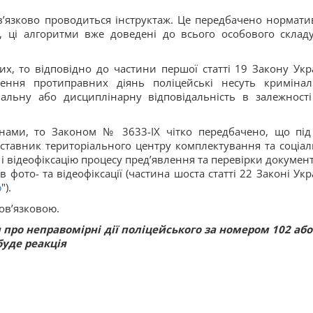
’язково проводиться інструктаж. Це передбачено нормати
о, ці алгоритми вже доведені до всього особового складу
их, то відповідно до частини першої статті 19 Закону Укр
нення протиправних діянь поліцейські несуть кримінал
іальну або дисциплінарну відповідальність в залежності
янами, то Законом № 3633-ІХ чітко передбачено, що під
тавник територіального центру комплектування та соціал
і відеофіксацію процесу пред’явлення та перевірки документі
 фото- та відеофіксації (частина шоста статті 22 Законі Укр
ю
").
бов’язковою.
ро неправомірні дії поліцейського за номером 102 або
буде реакція