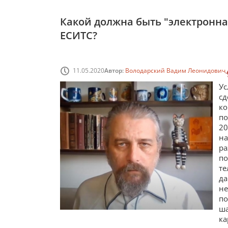
Какой должна быть "электронна
ЕСИТС?
11.05.2020
Автор:
Володарский Вадим Леонидович
Ус
с
ко
п
20
на
ра
п
те
да
не
по
ша
к