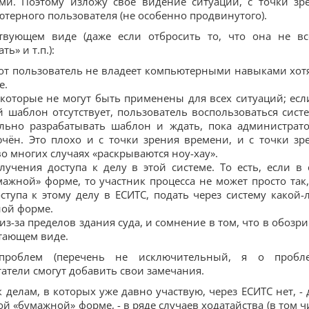
ми. Поэтому изложу своё видение ситуации, с точки зр
терного пользователя (не особенно продвинутого).
твующем виде (даже если отбросить то, что она не вс
ь» и т.п.):
тот пользователь не владеет компьютерными навыками хот
е.
которые не могут быть применены для всех ситуаций; есл
й шаблон отсутствует, пользователь воспользоваться сист
льно разрабатывать шаблон и ждать, пока администрат
ючён. Это плохо и с точки зрения времени, и с точки зр
 во многих случаях «раскрываются ноу-хау».
учения доступа к делу в этой системе. То есть, если в 
ажной» форме, то участник процесса не может просто так,
тупа к этому делу в ЕСИТС, подать через систему какой-
ной форме.
з-за пределов здания суда, и сомнение в том, что в обозр
тающем виде.
роблем (перечень не исключительный, я о пробл
атели смогут добавить свои замечания.
к делам, в которых уже давно участвую, через ЕСИТС нет, - 
й «бумажной» форме, - в ряде случаев ходатайства (в том ч