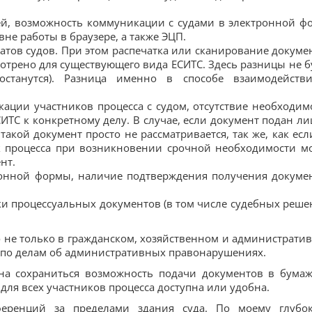
ей, возможность коммуникации с судами в электронной ф
не работы в браузере, а также ЭЦП.
атов судов. При этом распечатка или сканирование докуме
мотрено для существующего вида ЕСИТС. Здесь разницы не б
станутся). Разница именно в способе взаимодейств
ации участников процесса с судом, отсутствие необходим
ИТС к конкретному делу. В случае, если документ подан ли
акой документ просто не рассматривается, так же, как есл
к процесса при возникновении срочной необходимости м
нт.
ронной формы, наличие подтверждения получения докуме
.
и процессуальных документов (в том числе судебных реше
о не только в гражданском, хозяйственном и администрати
и по делам об административных правонарушениях.
жна сохраниться возможность подачи документов в бума
для всех участников процесса доступна или удобна.
ференций за пределами здания суда. По моему глубо