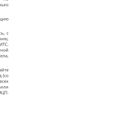
лько
ацию
ь, с
нию,
ИТС.
тной
ела,
айте
 (со
всех
 или
ЭЦП.