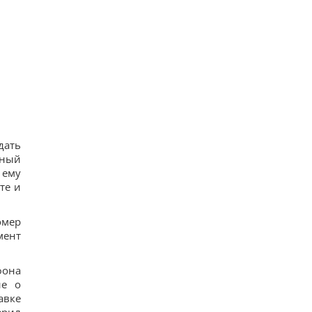
дать
ьный
 ему
те и
омер
мент
фона
ие о
авке