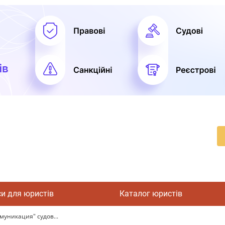
си для юристів
Каталог юристів
муникация" судов...