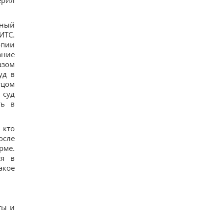
ерил
ьный
ИТС.
опии
ание
азом
уд в
тцом
 суд
ть в
 кто
осле
рме.
ся в
акое
ты и