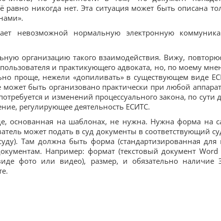
ё равно никогда нет. Эта ситуация может быть описана то
нами».
елает невозможной нормальную электронную коммуник
ьную организацию такого взаимодействия. Вижу, повторюс
пользователя и практикующего адвоката, но, по моему мне
льно проще, нежели «допиливать» в существующем виде ЕС
ие может быть организовано практически при любой аппара
 потребуется и изменений процессуального закона, по сути д
ние, регулирующее деятельность ЕСИТС.
е, основанная на шаблонах, не нужна. Нужна форма на с
ватель может подать в суд документы в соответствующий суд
суду). Там должна быть форма (стандартизированная для 
документам. Например: формат (текстовый документ Word
иде фото или видео), размер, и обязательно наличие 
е.