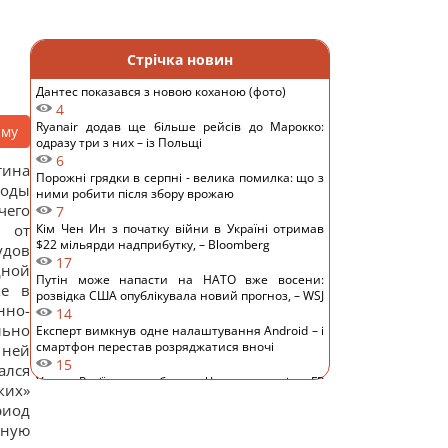
Стрічка новин
Дантес показався з новою коханою (фото)
4
Ryanair додав ще більше рейсів до Марокко:
аму
одразу три з них – із Польщі
6
тина
Порожні грядки в серпні - велика помилка: що з
оды
ними робити після збору врожаю
чего
7
я от
Кім Чен Ин з початку війни в Україні отримав
$22 мільярди надприбутку, – Bloomberg
удов
17
дной
Путін може напасти на НАТО вже восени:
ке в
розвідка США опублікувала новий прогноз, – WSJ
но-
14
льно
Експерт вимкнув одне налаштування Android – і
смартфон перестав розряджатися вночі
 ней
15
ался
Удари Росії по кораблях у Чорному морі: у FP
ких»
розкрили наслідки
риод
15
нную
У чому полягає користь волоських горіхів для