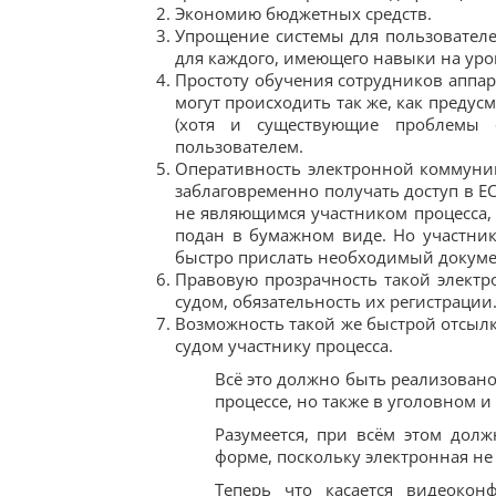
Экономию бюджетных средств.
Упрощение системы для пользовател
для каждого, имеющего навыки на уров
Простоту обучения сотрудников аппар
могут происходить так же, как предус
(хотя и существующие проблемы о
пользователем.
Оперативность электронной коммуник
заблаговременно получать доступ в ЕС
не являющимся участником процесса, т
подан в бумажном виде. Но участни
быстро прислать необходимый докуме
Правовую прозрачность такой элект
судом, обязательность их регистрации
Возможность такой же быстрой отсылк
судом участнику процесса.
Всё это должно быть реализован
процессе, но также в уголовном 
Разумеется, при всём этом дол
форме, поскольку электронная не 
Теперь что касается видеокон