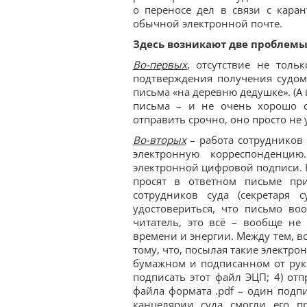
о переносе дел в связи с кар
обычной электронной почте.
Здесь возникают две проблемы
Во-первых
, отсутствие не тол
подтверждения получения судом 
письма «на деревню дедушке». (А
письма – и не очень хорошо с
отправить срочно, оно просто не у
Во-вторых
– работа сотрудников 
электронную корреспонденци
электронной цифровой подписи. Н
просят в ответном письме пр
сотрудников суда (секретаря 
удостовериться, что письмо во
читатель, это всё – вообще не
времени и энергии. Между тем, в
тому, что, посылая такие электр
бумажном и подписанном от руки 
подписать этот файл ЭЦП; 4) от
файла формата .pdf – один подп
канцелярии суда смогли его п