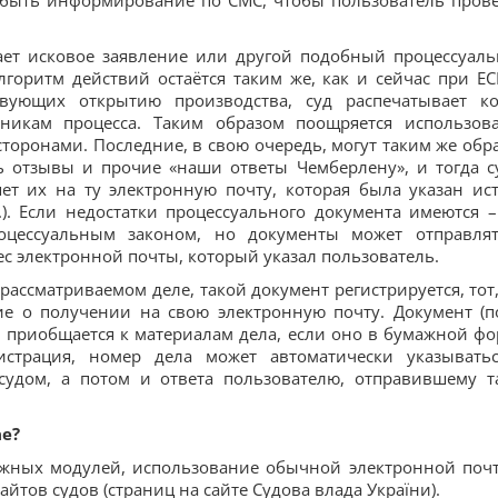
т быть информирование по СМС, чтобы пользователь пров
чает исковое заявление или другой подобный процессуал
лгоритм действий остаётся таким же, как и сейчас при ЕС
ствующих открытию производства, суд распечатывает к
тникам процесса. Таким образом поощряется использов
торонами. Последние, в свою очередь, могут таким же обр
ь отзывы и прочие «наши ответы Чемберлену», и тогда с
ет их на ту электронную почту, которая была указан ис
.). Если недостатки процессуального документа имеются –
роцессуальным законом, но документы может отправля
ес электронной почты, который указал пользователь.
рассматриваемом деле, такой документ регистрируется, тот,
ие о получении на свою электронную почту. Документ (п
и приобщается к материалам дела, если оно в бумажной фо
страция, номер дела может автоматически указывать
 судом, а потом и ответа пользователю, отправившему т
ае?
ужных модулей, использование обычной электронной поч
тов судов (страниц на сайте Судова влада України).