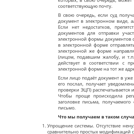
которых, в свою очередь, може
соответствующую почту.
В свою очередь, если суд полу
документ в электронном виде, а
Если нет недостатков, препят
документов для отправки учас
электронной формы документов с
в электронной форме отправлят
электронной же форме направля
(лицом, подавшим жалобу, и т.п
действует в соответствии с п
электронной форме на тот же адр
Если лицо подаёт документ в уже 
его послал, получает уведомлен
проверки ЭЦП) распечатывается 
Чтобы проще происходила реги
заголовке письма, получаемого
письмо.
Что мы получаем в таком случ
Упрощение системы. Отсутствие нен
сравнительно простых модификаций сай