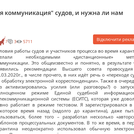
я коммуникация" судов, и нужна ли нам
Відключити рекл
3
5711
7
ловия работы судов и участников процесса во время каран
делали необходимыми «дистанционные» мет
ммуникации. Это общеизвестно и понятно, в результате 
оявились рекомендации Высшего совета правосуди
.03.2020г., в числе прочего, в них идёт речь о «переходе с
 обработку электронной корреспонденции». Также в очере
з активизировались усилия (или разговоры?) о запус
олноценном режиме Единой судебной информацион
лекоммуникационной системы (ЕСИТС), которая уже дово
вно работает в режиме тестовом. Я зарегистрировался в
которое время назад (задолго до карантина), даже пыт
льзоваться, более того – разработал несколько «авторс
блонов процессуальных документов. В то же время, в пе
арантина неоднократно использовал обычную электро