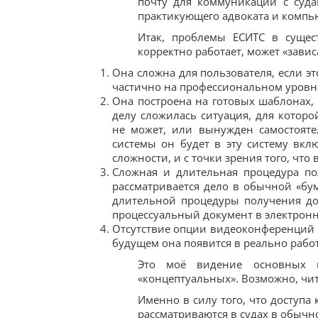
почту для коммуникации с суда
практикующего адвоката и компью
Итак, проблемы ЕСИТС в сущес
корректно работает, может «зависат
Она сложна для пользователя, если э
частично на профессиональном уровн
Она построена на готовых шаблонах, 
делу сложилась ситуация, для которо
не может, или вынужден самостояте
системы он будет в эту систему вкл
сложности, и с точки зрения того, что
Сложная и длительная процедура пол
рассматривается дело в обычной «бум
длительной процедуры получения дос
процессуальный документ в электрон
Отсутствие опции видеоконференций и
будущем она появится в реально рабо
Это моё видение основных п
«концептуальных». Возможно, чит
Именно в силу того, что доступа 
рассматриваются в судах в обычно