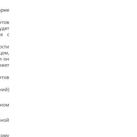
орме
нтов
удет
ия с
ости
цом,
и он
ожет
нтов
ний)
вном
жной
кому