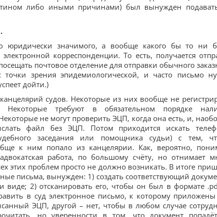
антином либо иными причинами) был вынужден подават
.
ько юридически значимого, а вообще какого бы то ни 
электронной корреспонденции. То есть, получается отпр
 посещать почтовое отделение для отправки обычного заказ
 точки зрения эпидемиологической, и часто письмо н
спеет дойти.)
канцелярий судов. Некоторые из них вообще не регистри
ю. Некоторые требуют в обязательном порядке нал
екоторые не могут проверить ЭЦП, когда она есть, и, наобо
ислать файл без ЭЦП. Потом приходится искать теле
судебного заседания или помощника судьи) с тем, ч
обще к ним попало из канцелярии. Как, вероятно, пони
 адвокатская работа, по большому счёту, но отнимает м
сех этих проблем просто не должно возникать. В итоге приш
онные письма, вынужден: 1) создать соответствующий докуме
виде; 2) отсканировать его, чтобы он был в формате .pdf
править в суд электронное письмо, к которому приложены
исанный ЭЦП, другой – нет, чтобы в любом случае сотруд
рочитать, но уверенности в том, что документ попадё