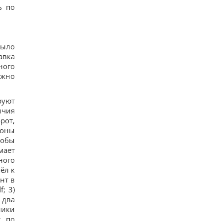
повільно, що його доба триває майже 16 днів
ь по
15
У Україні з'явиться нове свято: що будуть
відзначати 8 серпня
12
было
7 серпня: церковне свято сьогодні, чому
авка
потрібно обов’язково подати милостиню
19
ного
Нацбанк послабив гривню: офіційний курс
ужно
валют на п’ятницю
12
руют
ичия
рот,
фоны
тобы
мает
ного
ёл к
нт в
; 3)
 два
ники
т по