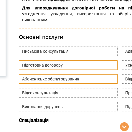
Для впорядкування договірної роботи на п
узгодження, укладення, використання та збері
виконанням.
Основні послуги
Письмова консультація
Адв
Підготовка договору
Усн
Абонентське обслуговування
Ві
Відеоконсультація
Пре
Виконання доручень
Під
Спеціалізація