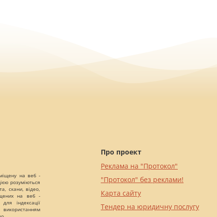
Про проект
Реклама на "Протокол"
міщену на веб -
"Протокол" без реклами!
цією розуміються
а, скани, відео,
Карта сайту
іщених на веб -
 для індексації
Тендер на юридичну послугу
 використанням
що.