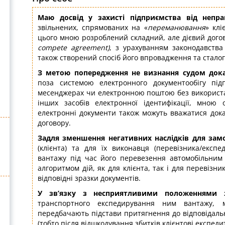
Маю досвід у захисті підприємства від непр
звільнених, спрямованих на «
переманювання
» клі
цього мною розроблений складний, але дієвий догов
compete agreement)
, з урахуванням законодавства 
також створений спосіб його впровадження та сталог
З метою попередження не визнання судом
док
поза системою електронного документообігу під
месенджерах чи електронною поштою без використа
інших засобів електронної ідентифікації, мною 
електронні документи також можуть вважатися дока
договору.
Задля зменшення
негативних наслідків
для зам
(клієнта) та для їх виконавця (перевізника/екс
вантажу під час його перевезення автомобільним 
алгоритмом дій, як для клієнта, так і для перевізни
відповідні зразки документів.
У зв’язку з несприятливими положеннями з
транспортного експедирування ним вантажу,
передбачають підстави притягнення до відповідаль
(тобто після відшкодування збитків клієнтові експеди