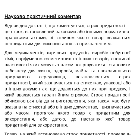
Науково практичний коментар
Відповідно до статті, що коментується, строк придатності —
це строк, встановлений законами або іншими нормативно-
правовими актами, зі спливом якого товар вважається
непридатним для використання за призначенням.
Для медикаментів, харчових продуктів, виробів побутової
хімії, парфумерно-косметичних та інших товарів, споживчі
властивості яких можуть з часом погіршуватися і становити
небезпеку для життя, здоров´я, майна та навколишнього
природного середовища, встановлюється строк
придатності, який зазначається на етикетках, упаковці або
в інших документах, що додаються до них при продажу, і
який вважається гарантійним строком. Строк придатності
обчислюється від дати виготовлення, яка також має бути
вказана на етикетці або в інших документах, і визначається
або часом, протягом якого товар є придатним для
використання, або датою, до настання якої товар
придатний для використання.
Товар, на який встановлено строк придатності, продавець