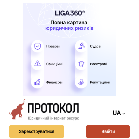
UA
Зареєструватися
Ввійти