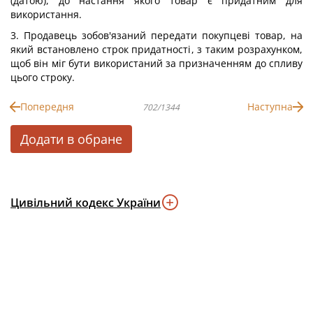
(датою), до настання якого товар є придатним для
використання.
3. Продавець зобов'язаний передати покупцеві товар, на
який встановлено строк придатності, з таким розрахунком,
щоб він міг бути використаний за призначенням до спливу
цього строку.
Попередня
Наступна
702/1344
Додати в обране
Цивільний кодекс України