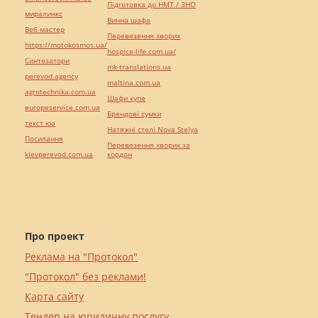
Підготовка до НМТ / ЗНО
миралинкс
Винна шафа
Веб мастер
Перевезення хворих
https://motokosmos.ua/
hospice-life.com.ua/
Синтезатори
mk-translations.ua
perevod.agency
maltina.com.ua
agrotechnika.com.ua
Шафи купе
europeservice.com.ua
Брендові сумки
текст юа
Натяжні стелі Nova Stelya
Посилання
Перевезення хворих за
kievperevod.com.ua
кордон
Про проект
Реклама на "Протокол"
"Протокол" без реклами!
Карта сайту
Тендер на юридичну послугу