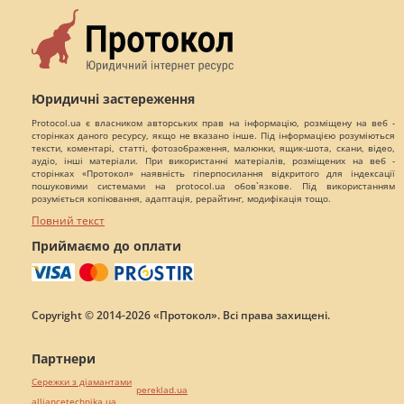
Юридичні застереження
Protocol.ua є власником авторських прав на інформацію, розміщену на веб -
сторінках даного ресурсу, якщо не вказано інше. Під інформацією розуміються
тексти, коментарі, статті, фотозображення, малюнки, ящик-шота, скани, відео,
аудіо, інші матеріали. При використанні матеріалів, розміщених на веб -
сторінках «Протокол» наявність гіперпосилання відкритого для індексації
пошуковими системами на protocol.ua обов`язкове. Під використанням
розуміється копіювання, адаптація, рерайтинг, модифікація тощо.
Повний текст
Приймаємо до оплати
Copyright © 2014-2026 «Протокол». Всі права захищені.
Партнери
Сережки з діамантами
pereklad.ua
alliancetechnika.ua