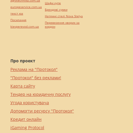
agrotechnika.com.ua
Шафи купе
europeservice.com.ua
Брендові сумки
текст юа
Натяжні стелі Nova Stelya
Посилання
Перевезення хворих за
kievperevod.com.ua
кордон
Про проект
Реклама на "Протокол"
"Протокол" без реклами!
Карта сайту
Тендер на юридичну послугу
Угода користувача
Допомогти ресурсу "Протокол"
Кредит онлайн
iGaming Protocol