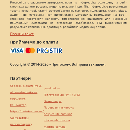
Protocol.ua є власником авторських прав на інформацію, розміщену на веб -
сторінках даного ресурсу, якщо не вказано інше. Під інформацією розуміються
тексти, коментарі, статті, фотозображення, малюнки, ящик-шота, скани, відео,
аудіо, інші матеріали. При використанні матеріалів, розміщених на веб -
сторінках «Протокол» наявність гіперпосилання відкритого для індексації
пошуковими системами на protocol.ua обов`язкове. Під використанням
розуміється копіювання, адаптація, рерайтинг, модифікація тощо.
Повний текст
Приймаємо до оплати
Copyright © 2014-2026 «Протокол». Всі права захищені.
Партнери
Сережки з діамантами
pereklad.ua
alliancetechnika.ua
Підготовка до НМТ / ЗНО
миралинкс
Винна шафа
Веб мастер
Перевезення хворих
https://motokosmos.ua/
hospice-life.com.ua/
Синтезатори
mk-translations.ua
perevod.agency
maltina.com.ua