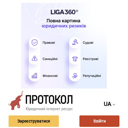
UA
Зареєструватися
Ввійти