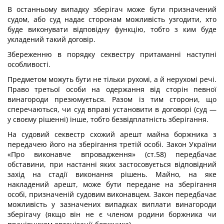
В останньому випадку зберігач може бути призначений
судом, або суд надає сторонам можливість узгодити, хто
буде виконувати відповідну функцію, тобто з ким буде
укладений такий договір.
Збереженню в порядку секвестру притаманні наступні
особливості.
Предметом можуть бути не тільки рухомі, а й нерухомі речі.
Право третьої особи на одержання від сторін певної
винагороди презюмується. Разом із тим сторони, що
сперечаються, чи суд вправі установити в договорі (суд —
у своєму рішенні) інше, тобто безвідплатність зберігання.
На судовий секвестр схожий арешт майна боржника з
передачею його на зберігання третій особі. Закон України
«Про виконавче впровадження» (ст.58) передбачає
обставини, при настанні яких застосовується відповідний
захід на стадії виконання рішень. Майно, на яке
накладений арешт, може бути передане на зберігання
особі, призначеній судовим виконавцем. Закон передбачає
можливість у зазначених випадках виплати винагороди
зберігачу (якщо він не є членом родини боржника чи