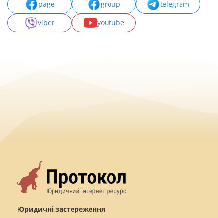
page
group
telegram
viber
youtube
Юридичні застереження