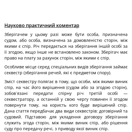
Науково практичний коментар
Зберігачем у цьому разі може бути особа, призначена
судом, або особа, визначена за домовленістю сторін, між
якими є спір. Річ передається на зберігання іншій особі за
її згодою, якщо інше не встановлено законом. Зберігач має
право на плату за рахунок сторін, між якими є спір.
Особливе місце серед спеціальних видів зберігання займає
секвестр (зберігання речей, які є предметом спору).
Зміст секвестру полягає в тому, що особи, між якими виник
спір, на час його вирішення (судом або за згодою сторін),
зобов´язані передати спірну річ третій особі —
секвестратору, а останній у свою чергу повинен її згодом
повернути тому, на користь кого буде вирішений спір.
Дана стаття передбачає два види секвестрів: договірний та
судовий. Підставою для укладення договору зберігання
служить згода сторін, між якими виник спір, або рішення
суду про передачу речі, з приводу якої виник спір.