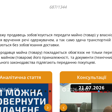
687/1344
ажу продавець зобов´язується передати майно (товар) у власніс
 вручення речі одержувачем, а так само здача транспортній 
ються без зобов´язання доставки.
 продавця майна (товару) покладається обов´язок не тільки пе
 майном (товаром) його приналежності, та документи (технічний
ільного законодавства підлягають переданню покупцеві.
Аналітична стаття
Консультації
08-06
26-08-08
2026-05-25
2026-08-06
2026-08-07
2026-08-07
2026-07-30