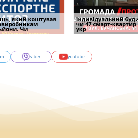
уд встановив для
яць, який коштував
Штраф ТЦК при зміні
Документи, на яких не
Огляд практики ВС від
Індивідуальний буд
Восьмий ААС фак
одування шкоди
овиробникам
місця проживання:
проставляється
Ростислава Кравця, що
чи 47 смарт-квартир
підтвердив, що 
с
ьйони. Чи
розбір судов
апостиль: пер
опублі
укр
може скас
am
viber
youtube