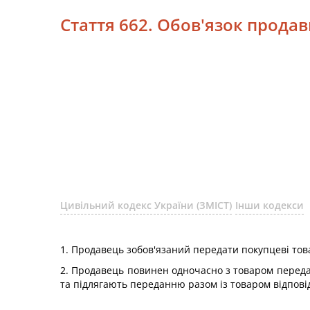
Стаття 662. Обов'язок прода
Цивільний кодекс України (ЗМІСТ)
Інши кодекси
1. Продавець зобов'язаний передати покупцеві тов
2. Продавець повинен одночасно з товаром передат
та підлягають переданню разом із товаром відповід