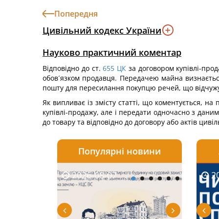
Попередня
Цивільний кодекс України
Науково практичний коментар
Відповідно до ст.
655
ЦК
за договором купівлі-прод
обов´язком продавця. Передачею майна визнається
пошту для пересилання покупцю речей, що відчужу
Як випливає із змісту статті, що коментується, на
купівлі-продажу, але і передати одночасно з даним
до товару та відповідно до договору або актів цив
Популярні новини
2026-08-07
2026-08-03
2026-
20