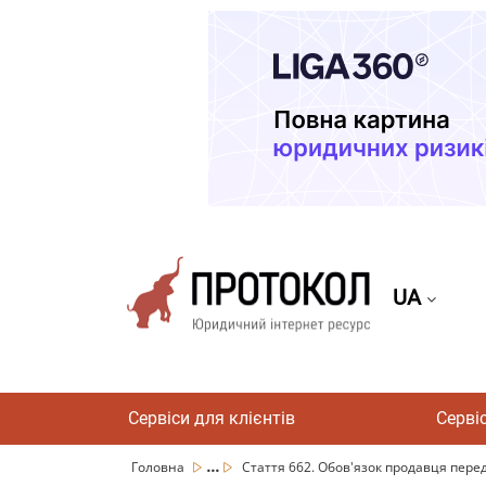
UA
Сервіси для клієнтів
Серві
...
Головна
Стаття 662. Обов'язок продавця перед