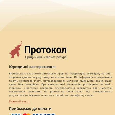
Юридичні застереження
Protocol.ua є власником авторських прав на інформацію, розміщену на веб -
сторінках даного ресурсу, якщо не вказано інше. Під інформацією розуміються
тексти, коментарі, статті, фотозображення, малюнки, ящик-шота, скани, відео,
аудіо, інші матеріали. При використанні матеріалів, розміщених на веб -
сторінках «Протокол» наявність гіперпосилання відкритого для індексації
пошуковими системами на protocol.ua обов`язкове. Під використанням
розуміється копіювання, адаптація, рерайтинг, модифікація тощо.
Повний текст
Приймаємо до оплати