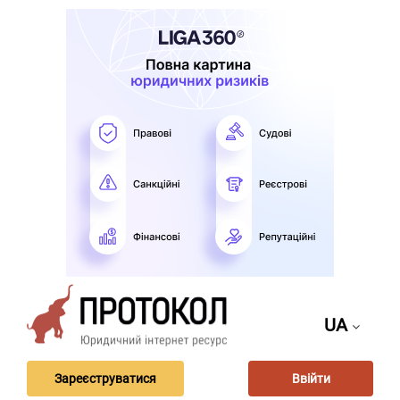
UA
Зареєструватися
Ввійти