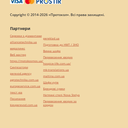
Copyright © 2014-2026 «Протокол». Всі права захищені.
Партнери
Сережки з діамантами
pereklad.ua
alliancetechnika.ua
Підготовка до НМТ / ЗНО
миралинкс
Винна шафа
Веб мастер
Перевезення хворих
https://motokosmos.ua/
hospice-life.com.ua/
Синтезатори
mk-translations.ua
perevod.agency
maltina.com.ua
agrotechnika.com.ua
Шафи купе
europeservice.com.ua
Брендові сумки
текст юа
Натяжні стелі Nova Stelya
Посилання
Перевезення хворих за
kievperevod.com.ua
кордон