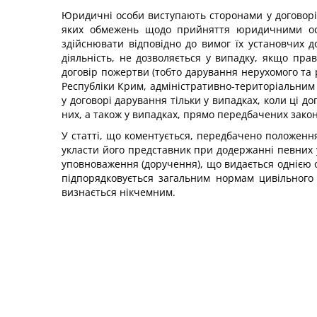
Юридичні особи виступають сторонами у договорі д
яких обмежень щодо прийняття юридичними осо
здійснювати відповідно до вимог їх установчих 
діяльність, не дозволяється у випадку, якщо пра
договір пожертви (тобто дарування нерухомого та
Республіки Крим, адміністративно-територіальним
у договорі дарування тільки у випадках, коли ці д
них, а також у випадках, прямо передбачених зако
У статті, що коментується, передбачено положення
укласти його представник при додержанні певних 
уповноваження (доручення), що видається однією 
підпорядковується загальним нормам цивільного
визнається нікчемним.