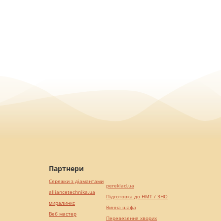
Партнери
Сережки з діамантами
pereklad.ua
alliancetechnika.ua
Підготовка до НМТ / ЗНО
миралинкс
Винна шафа
Веб мастер
Перевезення хворих