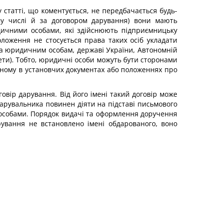
 статті, що коментується, не передбачається будь-
у числі й за договором дарування) вони мають
идичними особами, які здійснюють підприємницьку
оложення не стосується права таких осіб укладати
та юридичним особам, державі України, Автономній
ти). Тобто, юридичні особи можуть бути сторонами
аченому в установчих документах або положеннях про
овір дарування. Від його імені такий договір може
арувальника повинен діяти на підставі письмового
 особами. Порядок видачі та оформлення доручення
ування не встановлено імені обдарованого, воно