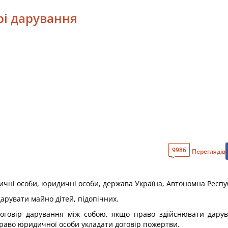
рі дарування
9986
Переглядів
зичні особи, юридичні особи, держава Україна, Автономна Респу
дарувати майно дітей, підопічних.
договір дарування між собою, якщо право здійснювати дар
аво юридичної особи укладати договір пожертви.