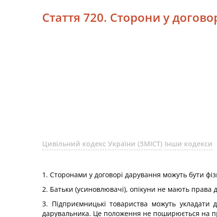
Стаття 720. Сторони у догово
Цивільний кодекс України (ЗМІСТ)
Інши кодекси
1. Сторонами у договорі дарування можуть бути фі
2. Батьки (усиновлювачі), опікуни не мають права 
3. Підприємницькі товариства можуть укладати 
дарувальника. Це положення не поширюється на пр