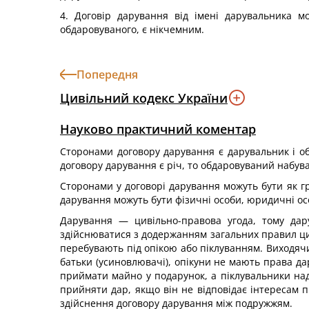
4. Договір дарування від імені дарувальника м
обдаровуваного, є нікчемним.
Попередня
Цивільний кодекс України
Науково практичний коментар
Сторонами договору дарування є дарувальник і о
договору дарування є річ, то обдаровуваний набува
Сторонами у договорі дарування можуть бути як гр
дарування можуть бути фізичні особи, юридичні ос
Дарування — цивільно-правова угода, тому дар
здійснюватися з додержанням загальних правил циві
перебувають під опікою або піклуванням. Виходячи 
батьки (усиновлювачі), опікуни не мають права дар
приймати майно у подарунок, а піклувальники над
прийняти дар, якщо він не відповідає інтересам 
здійснення договору дарування між подружжям.