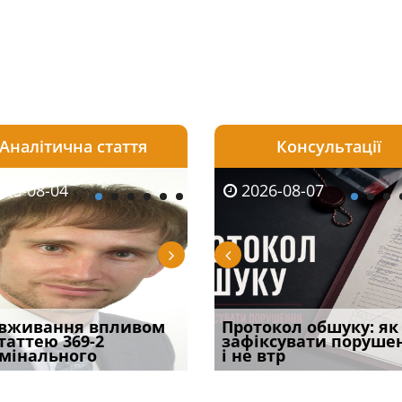
Аналітична стаття
Консультації
08-06
26-08-04
2026-08-05
2026-08-06
2026-08-04
2026-08-07
2026-07-30
уд встановив для
вживання впливом
Штраф, догана чи
Документи, на яких не
Переоформлення
Протокол обшуку: як
Восьмий ААС фак
одування шкоди
статтею 369-2
в’язниця: що загрожує
проставляється
відстрочки за іншою
зафіксувати поруше
підтвердив, що 
с
мінального
лікарю за р
апостиль: пер
підставою: нов
і не втр
може скас