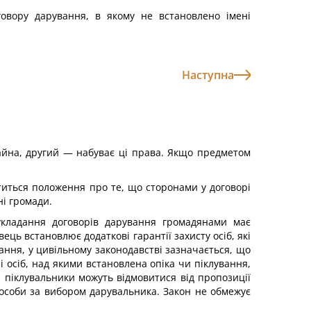
говору дарування, в якому не встановлено імені
Наступна
айна, другий — набуває ці права. Якщо предметом
ститься положення про те, що сторонами у договорі
ні громади.
укладання договорів дарування громадянами має
ць встановлює додаткові гарантії захисту осіб, які
вання, у цивільному законодавстві зазначається, що
і осіб, над якими встановлена опіка чи піклування,
 піклувальники можуть відмовитися від пропозиції
 особи за вибором дарувальника. Закон не обмежує