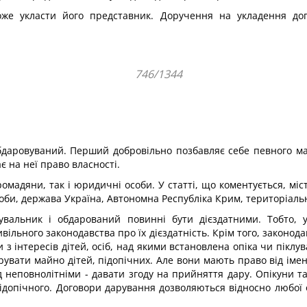
оже укласти його представник. Доручення на укладення до
746/1344
бдаровуваний. Перший добровільно позбавляє себе певного м
є на неї право власності.
омадяни, так і юридичні особи. У статті, що коментується, мі
оби, держава Україна, Автономна Республіка Крим, територіаль
увальник і обдарований повинні бути дієздатними. Тобто, 
льного законодавства про їх дієздатність. Крім того, законодаве
з інтересів дітей, осіб, над якими встановлена опіка чи піклу
увати майно дітей, підопічних. Але вони мають право від імен
 неповнолітніми - давати згоду на прийняття дару. Опікуни та
підопічного. Договори дарування дозволяються відносно любої