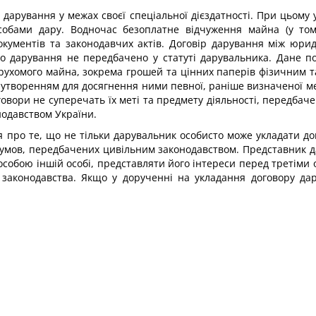
арування у межах своєї спеціальної дієздатності. При цьому у
бами дару. Водночас безоплатне відчуження майна (у том
документів та законодавчих актів. Договір дарування між юр
во дарування не передбачено у статуті дарувальника. Дане п
 рухомого майна, зокрема грошей та цінних паперів фізичним 
 утворенням для досягнення ними певної, раніше визначеної ме
оговори не суперечать їх меті та предмету діяльності, передб
нодавством України.
 про те, що не тільки дарувальник особисто може укладати дог
умов, передбачених цивільним законодавством. Представник д
особою іншій особі, представляти його інтереси перед третіми
 законодавства. Якщо у дорученні на укладання договору дар