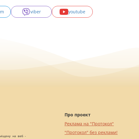
am
viber
youtube
Про проект
Реклама на "Протокол"
"Протокол" без реклами!
міщену на веб -