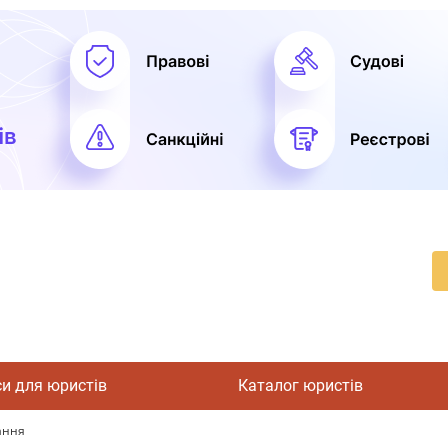
си для юристів
Каталог юристів
ання