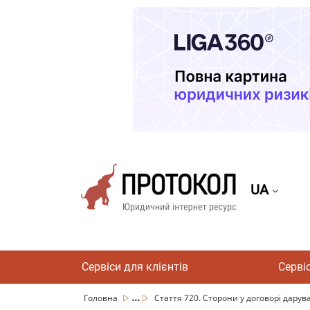
UA
Сервіси для клієнтів
Серві
...
Головна
Стаття 720. Сторони у договорі дарув