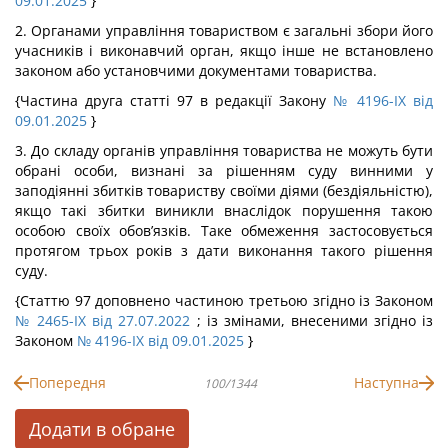
09.01.2025
}
2. Органами управління товариством є загальні збори його
учасників і виконавчий орган, якщо інше не встановлено
законом або установчими документами товариства.
{Частина друга статті 97 в редакції Закону
№ 4196-IX від
09.01.2025
}
3. До складу органів управління товариства не можуть бути
обрані особи, визнані за рішенням суду винними у
заподіянні збитків товариству своїми діями (бездіяльністю),
якщо такі збитки виникли внаслідок порушення такою
особою своїх обов’язків. Таке обмеження застосовується
протягом трьох років з дати виконання такого рішення
суду.
{Статтю 97 доповнено частиною третьою згідно із Законом
№ 2465-IX від 27.07.2022
; із змінами, внесеними згідно із
Законом
№ 4196-IX від 09.01.2025
}
Попередня
Наступна
100/1344
Додати в обране