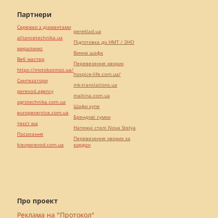
Партнери
Сережки з діамантами
pereklad.ua
alliancetechnika.ua
Підготовка до НМТ / ЗНО
миралинкс
Винна шафа
Веб мастер
Перевезення хворих
https://motokosmos.ua/
hospice-life.com.ua/
Синтезатори
mk-translations.ua
perevod.agency
maltina.com.ua
agrotechnika.com.ua
Шафи купе
europeservice.com.ua
Брендові сумки
текст юа
Натяжні стелі Nova Stelya
Посилання
Перевезення хворих за
kievperevod.com.ua
кордон
Про проект
Реклама на "Протокол"