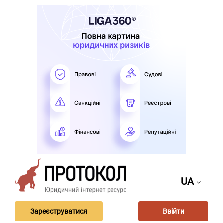
UA
Зареєструватися
Ввійти