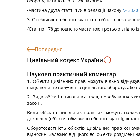
обороту, встановлюються законом.
{Частина друга статті 178 в редакції Закону
№ 3320-I
3. Особливості оборотоздатності об’єктів незаверш
{Статтю 178 доповнено частиною третьою згідно і
Попередня
Цивільний кодекс України
Науково практичний коментар
1. Об´єкти цивільних прав можуть вільно відчужу
якщо вони не вилучені з цивільного обороту, або н
2. Види об´єктів цивільних прав, перебування яких
законі.
Види об´єктів цивільних прав, які можуть нале
дозволом (об´єкти, обмежено оборотоздатні), вста
Оборотоздатність об´єктів цивільних прав означ
відносин. Залежно від цього всі об´єкти розділені на