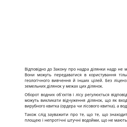
Відповідно до Закону про надра ділянки надр не м
Вони можуть передаватися в користування тільк
геологічного вивчення й інших цілей. Без ліцен
земельних ділянок у межах цих ділянок.
Оборот водних об´єктів і лісу регулюється відпов
можуть викликати відчуження ділянок, що як входя
вирубного квитка (ордера чи лісового квитка), а вод
Також слід зауважити про те, що те, що знаходи
площею і непротічні штучні водойми, що не мають 