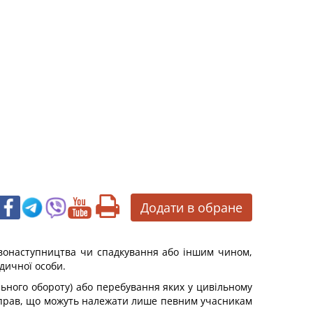
Додати в обране
равонаступництва чи спадкування або іншим чином,
идичної особи.
ільного обороту) або перебування яких у цивільному
их прав, що можуть належати лише певним учасникам