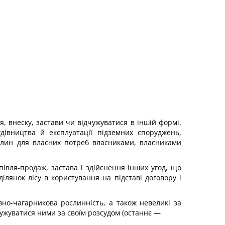
, внеску, застави чи відчужуватися в іншій формі.
дівництва й експлуатації підземних споруджень,
палин для власних потреб власниками, власниками
півля-продаж, застава і здійснення інших угод, що
ілянок лісу в користування на підставі договору і
но-чагарникова рослинність, а також невеликі за
чужуватися ними за своїм розсудом (останнє —