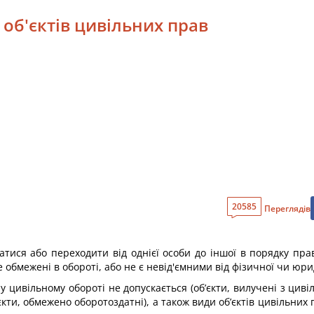
 об'єктів цивільних прав
20585
Переглядів
ватися або переходити від однієї особи до іншої в порядку п
е обмежені в обороті, або не є невід'ємними від фізичної чи юр
 у цивільному обороті не допускається (об’єкти, вилучені з цив
’єкти, обмежено оборотоздатні), а також види об’єктів цивільн