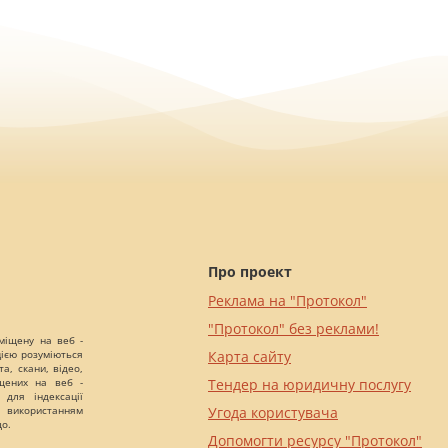
Про проект
Реклама на "Протокол"
"Протокол" без реклами!
міщену на веб -
цією розуміються
Карта сайту
а, скани, відео,
іщених на веб -
Тендер на юридичну послугу
 для індексації
 використанням
Угода користувача
що.
Допомогти ресурсу "Протокол"