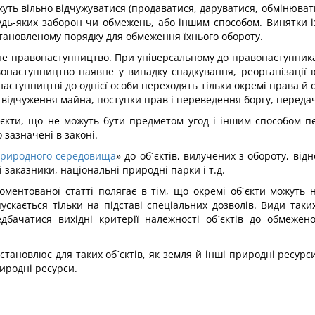
ть вільно відчужуватися (продаватися, даруватися, обмінюватися 
удь-яких заборон чи обмежень, або іншим способом. Винятки 
становленому порядку для обмеження їхнього обороту.
не правонаступництво. При універсальному до правонаступника 
вонаступництво наявне у випадку спадкування, реорганізації ю
ступництві до однієї особи переходять тільки окремі права й 
відчуження майна, поступки прав і переведення боргу, передача
єкти, що не можуть бути предметом угод і іншим способом пе
 зазначені в законі.
природного середовища
» до об´єктів, вилучених з обороту, ві
заказники, національні природні парки і т.д.
коментованої статті полягає в тім, що окремі об´єкти можут
ускається тільки на підставі спеціальних дозволів. Види так
дбачатися вихідні критерії належності об´єктів до обмежено
становлює для таких об´єктів, як земля й інші природні ресурси,
иродні ресурси.