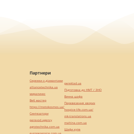
Партнери
Сережки з діамантами
pereklad.ua
alliancetechnika.ua
Підготовка до НМТ / ЗНО
миралинкс
Винна шафа
Веб мастер
Перевезення хворих
https://motokosmos.ua/
hospice-life.com.ua/
Синтезатори
mk-translations.ua
perevod.agency
maltina.com.ua
agrotechnika.com.ua
Шафи купе
europeservice.com.ua