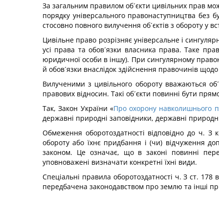
За загальним правилом об´єкти цивільних прав можу
порядку універсального правонаступництва без б
стосовно повного вилучення об´єктів з обороту у в
Цивільне право розрізняє універсальне і сингуляр
усі права та обов´язки власника права. Таке пра
юридичної особи в іншу). При сингулярному правона
й обов´язки внаслідок здійснення правочинів щодо 
Вилученими з цивільного обороту вважаються об´
правових відносин. Такі об´єкти повинні бути прямо
Так, Закон України «
Про охорону навколишнього 
державні природні заповідники, державні природні 
Обмеження оборотоздатності відповідно до ч. З 
обороту або їхнє придбання і (чи) відчуження доп
законом. Це означає, що в законі повинні пере
уповноважені визначати конкретні їхні види.
Спеціальні правила оборотоздатності ч. З ст. 178 в
передбачена законодавством про землю та інші пр