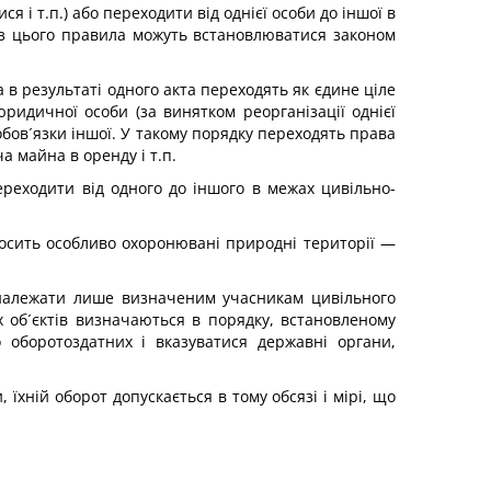
і т.п.) або переходити від однієї особи до іншої в
із цього правила можуть встановлюватися законом
в результаті одного акта переходять як єдине ціле
ридичної особи (за винятком реорганізації однієї
обов´язки іншої. У такому порядку переходять права
 майна в оренду і т.п.
реходити від одного до іншого в межах цивільно-
дносить особливо охоронювані природні території —
ь належати лише визначеним учасникам цивільного
их об´єктів визначаються в порядку, встановленому
 оборотоздатних і вказуватися державні органи,
 їхній оборот допускається в тому обсязі і мірі, що