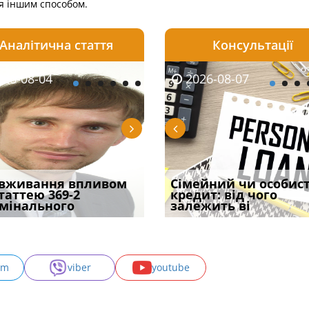
ся іншим способом.
Аналітична стаття
Консультації
08-06
26-08-04
2026-08-05
2026-08-06
2026-08-04
2026-08-07
2026-07-30
уд встановив для
вживання впливом
Чи потрібна ФОП
Документи, на яких не
Переоформлення
Сімейний чи особис
Восьмий ААС фак
одування шкоди
статтею 369-2
печатка у 2026 році:
проставляється
відстрочки за іншою
кредит: від чого
підтвердив, що 
с
мінального
правила засто
апостиль: пер
підставою: нов
залежить ві
може скас
am
viber
youtube