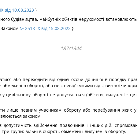
X від 10.08.2023
}
еного будівництва, майбутніх об’єктів нерухомості встановлюють
з Законом
№ 2518-IX від 15.08.2022
}
187/1344
ватися або переходити від однієї особи до іншої в порядку п
е обмежені в обороті, або не є невід´ємними від фізичної чи юр
 у цивільному обороті не допускається (об´єкти, вилучені з ц
жати лише певним учасникам обороту або перебування яких у 
новлюються законом.
ає допустимість здійснення правочинів і інших дій, спрямов
 три групи: вільні в обороті, обмежені і вилучені з обороту.