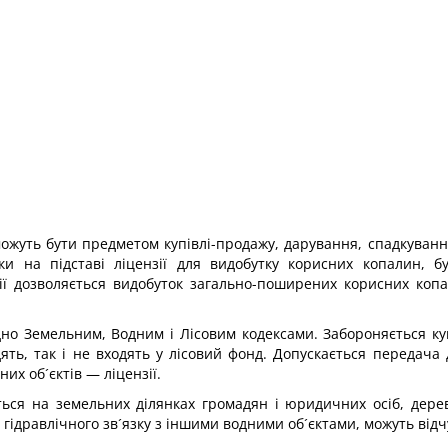
ожуть бути предметом купівлі-продажу, дарування, спадкування
и на підставі ліцензії для видобутку корисних копалин, бу
зії дозволяється видобуток загально-поширених корисних ко
ідно Земельним, Водним і Лісовим кодексами. Забороняється ку
ть, так і не входять у лісовий фонд. Допускається передача д
них об´єктів — ліцензії.
ться на земельних ділянках громадян і юридичних осіб, дерев
гідравлічного зв´язку з іншими водними об´єктами, можуть від