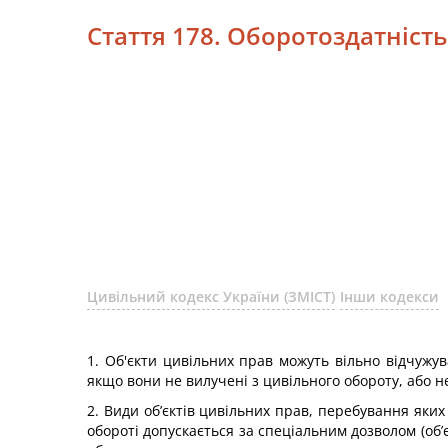
Стаття 178. Оборотоздатність
Цивільний кодекс України (ЗМІСТ)
Інши кодекси
1. Об'єкти цивільних прав можуть вільно відчужу
якщо вони не вилучені з цивільного обороту, або н
2. Види об’єктів цивільних прав, перебування яких
обороті допускається за спеціальним дозволом (об