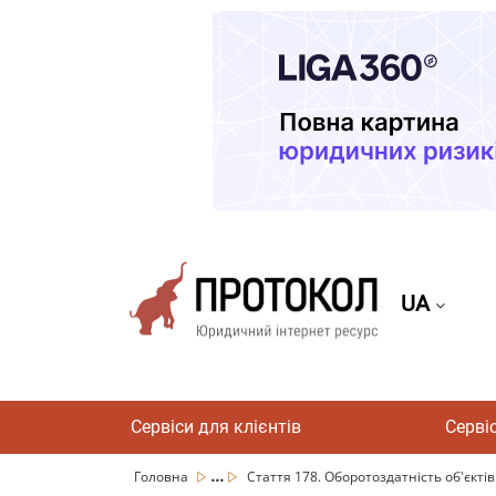
UA
Сервіси для клієнтів
Серві
...
Головна
Стаття 178. Оборотоздатність об'єктів