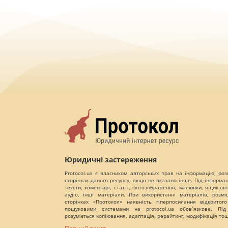
Юридичні застереження
Protocol.ua є власником авторських прав на інформацію, роз
сторінках даного ресурсу, якщо не вказано інше. Під інформа
тексти, коментарі, статті, фотозображення, малюнки, ящик-шот
аудіо, інші матеріали. При використанні матеріалів, розм
сторінках «Протокол» наявність гіперпосилання відкритого
пошуковими системами на protocol.ua обов`язкове. Під
розуміється копіювання, адаптація, рерайтинг, модифікація то