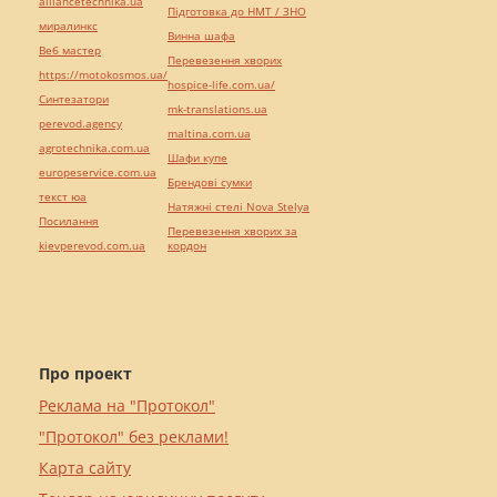
alliancetechnika.ua
Підготовка до НМТ / ЗНО
миралинкс
Винна шафа
Веб мастер
Перевезення хворих
https://motokosmos.ua/
hospice-life.com.ua/
Синтезатори
mk-translations.ua
perevod.agency
maltina.com.ua
agrotechnika.com.ua
Шафи купе
europeservice.com.ua
Брендові сумки
текст юа
Натяжні стелі Nova Stelya
Посилання
Перевезення хворих за
kievperevod.com.ua
кордон
Про проект
Реклама на "Протокол"
"Протокол" без реклами!
Карта сайту