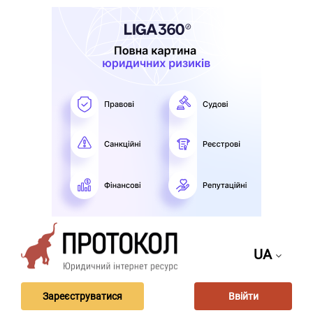
UA
Зареєструватися
Ввійти