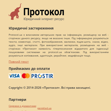
Юридичні застереження
Protocol.ua є власником авторських прав на інформацію, розміщену на веб -
сторінках даного ресурсу, якщо не вказано інше. Під інформацією розуміються
тексти, коментарі, статті, фотозображення, малюнки, ящик-шота, скани, відео,
аудіо, інші матеріали. При використанні матеріалів, розміщених на веб -
сторінках «Протокол» наявність гіперпосилання відкритого для індексації
пошуковими системами на protocol.ua обов`язкове. Під використанням
розуміється копіювання, адаптація, рерайтинг, модифікація тощо.
Повний текст
Приймаємо до оплати
Copyright © 2014-2026 «Протокол». Всі права захищені.
Партнери
Сережки з діамантами
pereklad.ua