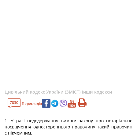
Цивільний кодекс України (ЗМІСТ)
Інши кодекси
7830
Переглядів
1. У разі недодержання вимоги закону про нотаріальне
посвідчення одностороннього правочину такий правочин
є нікчемним.