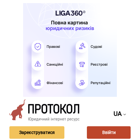
UA
Зареєструватися
Ввійти