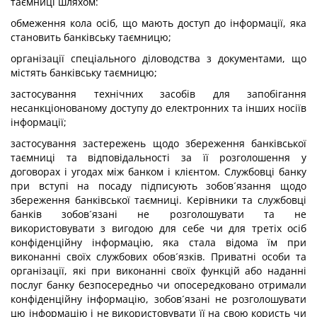
таємниці шляхом:
обмеження кола осіб, що мають доступ до інформації, яка
становить банківську таємницю;
організації спеціального діловодства з документами, що
містять банківську таємницю;
застосування технічних засобів для запобігання
несанкціонованому доступу до електронних та інших носіїв
інформації;
застосування застережень щодо збереження банківської
таємниці та відповідальності за її розголошення у
договорах і угодах між банком і клієнтом. Службовці банку
при вступі на посаду підписують зобов´язання щодо
збереження банківської таємниці. Керівники та службовці
банків зобов´язані не розголошувати та не
використовувати з вигодою для себе чи для третіх осіб
конфіденційну інформацію, яка стала відома їм при
виконанні своїх службових обов´язків. Приватні особи та
організації, які при виконанні своїх функцій або наданні
послуг банку безпосередньо чи опосередковано отримали
конфіденційну інформацію, зобов´язані не розголошувати
цю інформацію і не використовувати її на свою користь чи