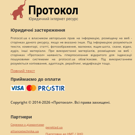
Юридичні застереження
Protocol.ua є власником авторських прав на інформацію, розміщену на веб -
сторінках даного ресурсу, якщо не вказано інше. Під інформацією розуміються
тексти, коментарі, статті, фотозображення, малюнки, ящик-шота, скани, відео,
аудіо, інші матеріали. При використанні матеріалів, розміщених на веб -
сторінках «Протокол» наявність гіперпосилання відкритого для індексації
пошуковими системами на protocol.ua обов`язкове. Під використанням
розуміється копіювання, адаптація, рерайтинг, модифікація тощо.
Повний текст
Приймаємо до оплати
Copyright © 2014-2026 «Протокол». Всі права захищені.
Партнери
Сережки з діамантами
pereklad.ua
alliancetechnika.ua
Підготовка до НМТ / ЗНО