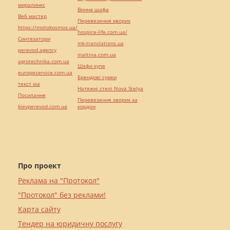
миралинкс
Винна шафа
Веб мастер
Перевезення хворих
https://motokosmos.ua/
hospice-life.com.ua/
Синтезатори
mk-translations.ua
perevod.agency
maltina.com.ua
agrotechnika.com.ua
Шафи купе
europeservice.com.ua
Брендові сумки
текст юа
Натяжні стелі Nova Stelya
Посилання
Перевезення хворих за
kievperevod.com.ua
кордон
Про проект
Реклама на "Протокол"
"Протокол" без реклами!
Карта сайту
Тендер на юридичну послугу