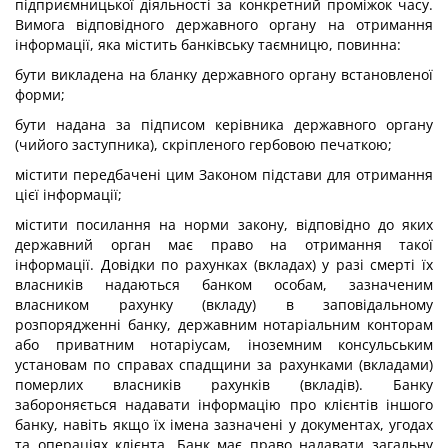
підприємницької діяльності за конкретний проміжок часу.
Вимога відповідного державного органу на отримання
інформації, яка містить банківську таємницю, повинна:
бути викладена на бланку державного органу встановленої
форми;
бути надана за підписом керівника державного органу
(чийого заступника), скріпленого гербовою печаткою;
містити передбачені цим Законом підстави для отримання
цієї інформації;
містити посилання на норми закону, відповідно до яких
державний орган має право на отримання такої
інформації. Довідки по рахунках (вкладах) у разі смерті їх
власників надаються банком особам, зазначеним
власником рахунку (вкладу) в заповідальному
розпорядженні банку, державним нотаріальним конторам
або приватним нотаріусам, іноземним консульським
установам по справах спадщини за рахунками (вкладами)
померлих власників рахунків (вкладів). Банку
забороняється надавати інформацію про клієнтів іншого
банку, навіть якщо їх імена зазначені у документах, угодах
та операціях клієнта. Банк має право надавати загальну