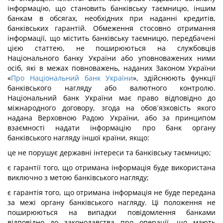
інформацію, що становить банківську таємницю, іншим
банкам в обсягах, необхідних при наданні кредитів,
банківських гарантій. Обмеження стосовно отримання
інформації, що містить банківську таємницю, передбачені
цією статтею, не поширюються на службовців
Національного банку України або уповноважених ними
осіб, які в межах повноважень, наданих Законом України
«
Про Національний банк України
», здійснюють функції
банківського нагляду або валютного контролю.
Національний банк України має право відповідно до
міжнародного договору, згода на обов´язковість якого
надана Верховною Радою України, або за принципом
взаємності надати інформацію про банк органу
банківського нагляду іншої країни, якщо:
це не порушує державні інтереси та банківську таємницю;
є гарантії того, що отримана інформація буде використана
виключно з метою банківського нагляду;
є гарантія того, що отримана інформація не буде передана
за межі органу банківського нагляду. Ці положення не
поширюються на випадки повідомлення банками
відповідно до законодавства про операції, що мають