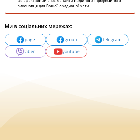
Це ефективний спосіб знайти надійного і професійного
виконавця для Вашої юридичної мети
Ми в соціальних мережах:
page
group
telegram
viber
youtube