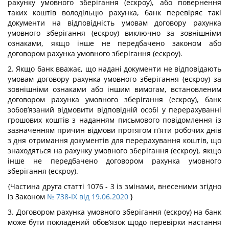
рахунку умовного зберігання (ескроу), або повернення
таких коштів володільцю рахунка, банк перевіряє такі
документи на відповідність умовам договору рахунка
умовного зберігання (ескроу) виключно за зовнішніми
ознаками, якщо інше не передбачено законом або
договором рахунка умовного зберігання (ескроу).
2. Якщо банк вважає, що надані документи не відповідають
умовам договору рахунка умовного зберігання (ескроу) за
зовнішніми ознаками або іншим вимогам, встановленим
договором рахунка умовного зберігання (ескроу), банк
зобов’язаний відмовити відповідній особі у перерахуванні
грошових коштів з наданням письмового повідомлення із
зазначенням причин відмови протягом п’яти робочих днів
з дня отримання документів для перерахування коштів, що
знаходяться на рахунку умовного зберігання (ескроу), якщо
інше не передбачено договором рахунка умовного
зберігання (ескроу).
{Частина друга статті 1076 - 3 із змінами, внесеними згідно
із Законом
№ 738-IX від 19.06.2020
}
3. Договором рахунка умовного зберігання (ескроу) на банк
може бути покладений обов’язок щодо перевірки настання