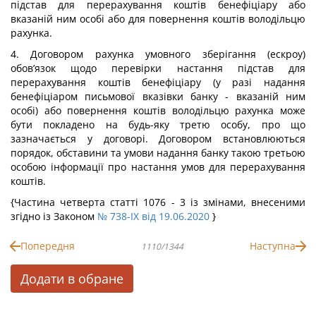
підстав для перерахування коштів бенефіціару або
вказаній ним особі або для повернення коштів володільцю
рахунка.
4. Договором рахунка умовного зберігання (ескроу)
обов’язок щодо перевірки настання підстав для
перерахування коштів бенефіціару (у разі надання
бенефіціаром письмової вказівки банку - вказаній ним
особі) або повернення коштів володільцю рахунка може
бути покладено на будь-яку третю особу, про що
зазначається у договорі. Договором встановлюються
порядок, обставини та умови надання банку такою третьою
особою інформації про настання умов для перерахування
коштів.
{Частина четверта статті 1076 - 3 із змінами, внесеними
згідно із Законом
№ 738-IX від 19.06.2020
}
Попередня
Наступна
1110/1344
Додати в обране