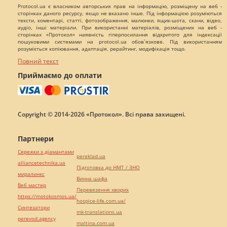
Protocol.ua є власником авторських прав на інформацію, розміщену на веб -
сторінках даного ресурсу, якщо не вказано інше. Під інформацією розуміються
тексти, коментарі, статті, фотозображення, малюнки, ящик-шота, скани, відео,
аудіо, інші матеріали. При використанні матеріалів, розміщених на веб -
сторінках «Протокол» наявність гіперпосилання відкритого для індексації
пошуковими системами на protocol.ua обов`язкове. Під використанням
розуміється копіювання, адаптація, рерайтинг, модифікація тощо.
Повний текст
Приймаємо до оплати
Copyright © 2014-2026 «Протокол». Всі права захищені.
Партнери
Сережки з діамантами
pereklad.ua
alliancetechnika.ua
Підготовка до НМТ / ЗНО
миралинкс
Винна шафа
Веб мастер
Перевезення хворих
https://motokosmos.ua/
hospice-life.com.ua/
Синтезатори
mk-translations.ua
perevod.agency
maltina.com.ua