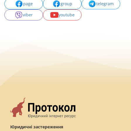
page
group
telegram
viber
youtube
Юридичні застереження