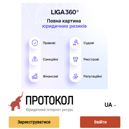
UA
Зареєструватися
Ввійти