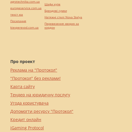
agrotechnika.com.ua
Шафи купе
europeservice.com.ua
Брендові сумки
текст юа
Натяжні стелі Nova Stelya
Посилання
Перевезення хворих за
kievperevod.com.ua
кордон
Про проект
Реклама на "Протокол"
"Протокол" без реклами!
Карта сайту
Тендер на юридичну послугу
Угода користувача
Допомогти ресурсу "Протокол"
Кредит онлайн
iGaming Protocol