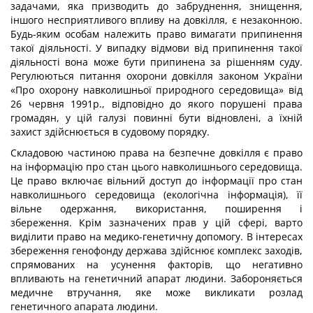
задачами, яка призводить до забруднення, знищення,
іншого несприятливого впливу на довкілля, є незаконною.
Будь-яким особам належить право вимагати припинення
такої діяльності. У випадку відмови від припинення такої
діяльності вона може бути припинена за рішенням суду.
Регулюються питання охорони довкілля законом України
«Про охорону навколишньої природного середовища» від
26 червня 1991р., відповідно до якого порушені права
громадян, у цій галузі повинні бути відновлені, а їхній
захист здійснюється в судовому порядку.
Складовою частиною права на безпечне довкілля є право
на інформацію про стан цього навколишнього середовища.
Це право включає вільний доступ до інформації про стан
навколишнього середовища (екологічна інформація), її
вільне одержання, використання, поширення і
збереження. Крім зазначених прав у цій сфері, варто
виділити право на медико-генетичну допомогу. В інтересах
збереження генофонду держава здійснює комплекс заходів,
спрямованих на усунення факторів, що негативно
впливають на генетичний апарат людини. Забороняється
медичне втручання, яке може викликати розлад
генетичного апарата людини.