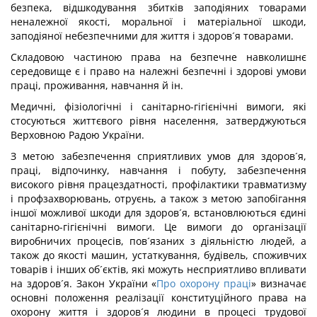
безпека, відшкодування збитків заподіяних товарами
неналежної якості, моральної і матеріальної шкоди,
заподіяної небезпечними для життя і здоров´я товарами.
Складовою частиною права на безпечне навколишнє
середовище є і право на належні безпечні і здорові умови
праці, проживання, навчання й ін.
Медичні, фізіологічні і санітарно-гігієнічні вимоги, які
стосуються життєвого рівня населення, затверджуються
Верховною Радою України.
З метою забезпечення сприятливих умов для здоров´я,
праці, відпочинку, навчання і побуту, забезпечення
високого рівня працездатності, профілактики травматизму
і профзахворювань, отруєнь, а також з метою запобігання
іншої можливої шкоди для здоров´я, встановлюються єдині
санітарно-гігієнічні вимоги. Це вимоги до організації
виробничих процесів, пов´язаних з діяльністю людей, а
також до якості машин, устаткування, будівель, споживчих
товарів і інших об´єктів, які можуть несприятливо впливати
на здоров´я. Закон України «
Про охорону праці
» визначає
основні положення реалізації конституційного права на
охорону життя і здоров´я людини в процесі трудової