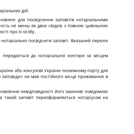
аріальних дій.
новлені для посвідчення заповітів нотаріальними
ність не менш як двох свідків з повною цивільною
ості про їх особу.
і нотаріально посвідчити заповіт. Вказаний перелік
, передається до нотаріальної контори за місцем
країни або консулові України іноземному порту для
о заповідач не мав постійного місця проживання в
ановлення невідповідності його законові повідомляє
ча такий заповіт переоформляється нотаріусом на