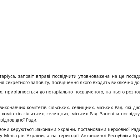
таріуса, заповіт вправі посвідчити уповноважена на це посадо
я секретного заповіту, посвідчення якого входить виключно до 
ю, прирівнюється до нотаріально посвідченого, на нього розпо
иконавчих комітетів сільських, селищних, міських Рад, які ді
омітетів сільських, селищних, міських Рад. Заповіти посвідчу
відповідної Ради.
і вони керуються Законами України, постановами Верховної Ра
 Міністрів України, а на території Автономної Республіки Кр