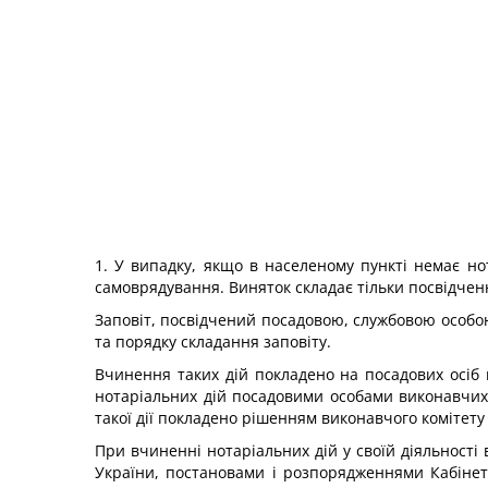
1. У випадку, якщо в населеному пункті немає но
самоврядування. Виняток складає тільки посвідченн
Заповіт, посвідчений посадовою, службовою особо
та порядку складання заповіту.
Вчинення таких дій покладено на посадових осіб в
нотаріальних дій посадовими особами виконавчих к
такої дії покладено рішенням виконавчого комітету 
При вчиненні нотаріальних дій у своїй діяльност
України, постановами і розпорядженнями Кабінету