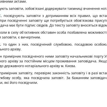
тивними актами.
ідчують заповіти, зобов´язані додержувати таємниці вчинення нот
К
, посвідчують заповіти з дотриманням всіх правил, що вста
 при посвідченні заповіту ще потребується обов´язкова присут
дача має бути підпис свідків. До тексту заповіту вносяться відом
 коли в силу об´єктивних обставин особа позбавлена можливост
и заповіти, є вичерпним.
х, то один з них, посвідчений службовою, посадовою особою
ного архіву.
н примірник посвідченого ними заповіту начальникові порту У
ного архіву за постійним місцем проживання заповідача. Якщ
 до державного нотаріального архіву м. Києва.
имірник заповіту, перевіряє законність заповіту і в разі вст
лужбову особу, яка посвідчила заповіт. За бажанням заповіда
, які його посвідчили.