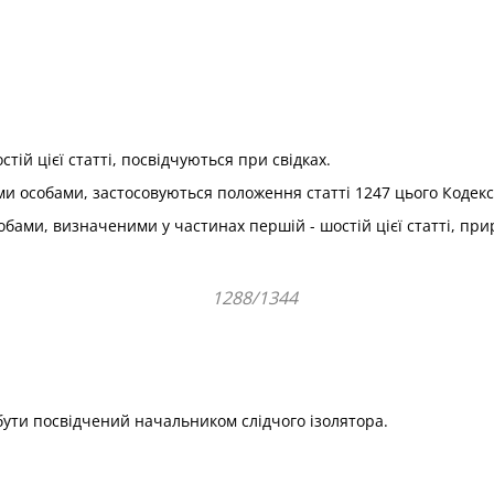
стій цієї статті, посвідчуються при свідках.
ми особами, застосовуються положення статті 1247 цього Кодекс
обами, визначеними у частинах першій - шостій цієї статті, при
1288/1344
 бути посвідчений начальником слідчого ізолятора.