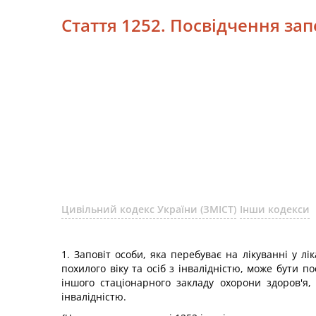
Стаття 1252. Посвідчення за
Цивільний кодекс України (ЗМІСТ)
Інши кодекси
1. Заповіт особи, яка перебуває на лікуванні у лі
похилого віку та осіб з інвалідністю, може бути п
іншого стаціонарного закладу охорони здоров'я,
інвалідністю.