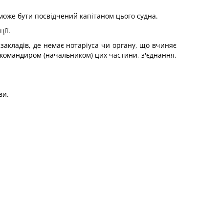
 може бути посвідчений капітаном цього судна.
ії.
 закладів, де немає нотаріуса чи органу, що вчиняє
ий командиром (начальником) цих частини, з'єднання,
ви.