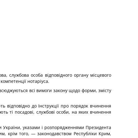
ва, службова особа відповідного органу місцевого
компетенції нотаріуса.
всюджуються всі вимоги закону щодо форми, змісту
ють відповідно до Інструкції про порядок вчинення
ють ті посадові, службові особи, на яких вчинення
ди України, указами і розпорядженнями Президента
им, крім того, — законодавством Республіки Крим,