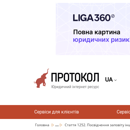
UA
Сервіси для клієнтів
Серві
...
Головна
Стаття 1252. Посвідчення заповіту ін