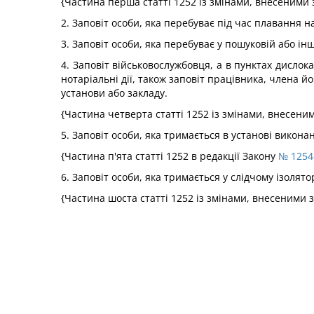
{Частина перша статті 1252 із змінами, внесеними 
2. Заповіт особи, яка перебуває під час плавання 
3. Заповіт особи, яка перебуває у пошуковій або ін
4. Заповіт військовослужбовця, а в пунктах дислок
нотаріальні дії, також заповіт працівника, члена й
установи або закладу.
{Частина четверта статті 1252 із змінами, внесени
5. Заповіт особи, яка тримається в установі викон
{Частина п'ята статті 1252 в редакції Закону
№ 1254-
6. Заповіт особи, яка тримається у слідчому ізолят
{Частина шоста статті 1252 із змінами, внесеними 