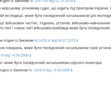
згідно із Законом
№ 2581-VIII від 02.10.2018
}
на морському, річковому судні, що ходить під прапором України,
шій експедиції, може бути посвідчений начальником цієї експедиц
ації військових частин, з'єднань, установ, військово-навчальних
ого сім'ї і члена сім'ї військовослужбовця може бути посвідчен
ми згідно із Законом
№ 2435-VI від 06.07.2010
}
ання покарань, може бути посвідчений начальником такої устано
VI від 14.04.2009
}
орі, може бути посвідчений начальником слідчого ізолятора.
згідно із Законом
№ 1254-VI від 14.04.2009
}