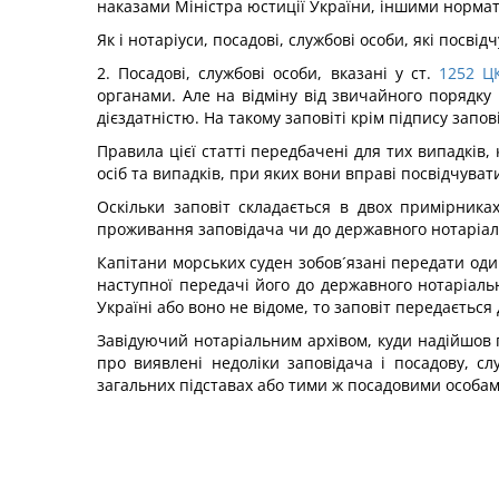
наказами Міністра юстиції України, іншими норма
Як і нотаріуси, посадові, службові особи, які посв
2. Посадові, службові особи, вказані у ст.
1252
Ц
органами. Але на відміну від звичайного порядку
дієздатністю. На такому заповіті крім підпису запові
Правила цієї статті передбачені для тих випадків,
осіб та випадків, при яких вони вправі посвідчуват
Оскільки заповіт складається в двох примірника
проживання заповідача чи до державного нотаріаль
Капітани морських суден зобов´язані передати оди
наступної передачі його до державного нотаріаль
Україні або воно не відоме, то заповіт передається
Завідуючий нотаріальним архівом, куди надійшов пр
про виявлені недоліки заповідача і посадову, с
загальних підставах або тими ж посадовими особами