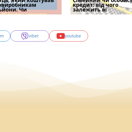
уд встановив для
яць, який коштував
Чи потрібна ФОП
Документи, на яких не
Огляд практики ВС від
Сімейний чи особис
Восьмий ААС фак
одування шкоди
овиробникам
печатка у 2026 році:
проставляється
Ростислава Кравця, що
кредит: від чого
підтвердив, що 
с
ьйони. Чи
правила засто
апостиль: пер
опублі
залежить ві
може скас
am
viber
youtube