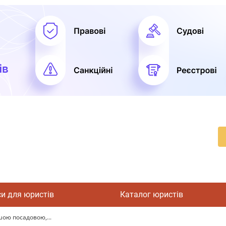
си для юристів
Каталог юристів
шою посадовою,...