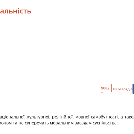
уальність
9082
Переглядів
ціональної, культурної, релігійної, мовної самобутності, а та
аконом та не суперечать моральним засадам суспільства.