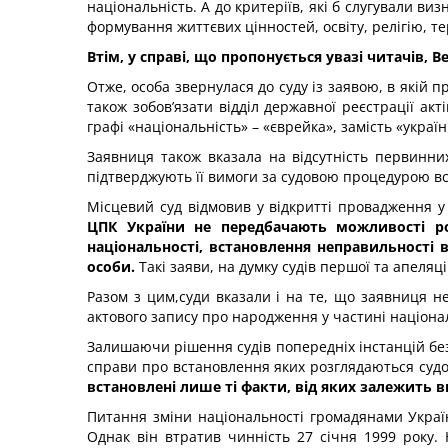
національність. А до критеріїв, які б слугували в
формування життєвих цінностей, освіту, релігію, т
Втім, у справі, що пропонується увазі читачів,
Отже, особа звернулася до суду із заявою, в якій 
також зобов’язати відділ державної реєстрації ак
графі «національність» – «єврейка», замість «україн
Заявниця також вказала на відсутність первинних
підтверджують її вимоги за судовою процедурою в
Місцевий суд відмовив у відкритті провадження у
ЦПК України не передбачають можливості ро
національності, встановлення неправильності 
особи.
Такі заяви, на думку судів першої та апеляц
Разом з цим,суди вказали і на те, що заявниця н
актового запису про народження у частині національ
Залишаючи рішення судів попередніх інстанцій без 
справи про встановлення яких розглядаються судом
встановлені лише ті факти, від яких залежить 
Питання зміни національності громадянами Украї
Однак він втратив чинність 27 січня 1999 року.