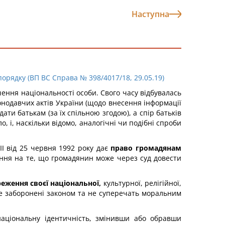
Наступна
орядку (ВП ВС Справа № 398/4017/18, 29.05.19)
ення національності особи. Свого часу відбувалась
нодавчих актів України (щодо внесення інформації
ти батькам (за їх спільною згодою), а спір батьків
 і, наскільки відомо, аналогічні чи подібні спроби
I від 25 червня 1992 року дає
право громадянам
лання на те, що громадянин може через суд довести
еження своєї національної,
культурної, релігійної,
 не заборонені законом та не суперечать моральним
аціональну ідентичність, змінивши або обравши