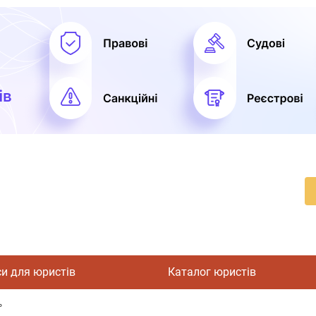
си для юристів
Каталог юристів
ь