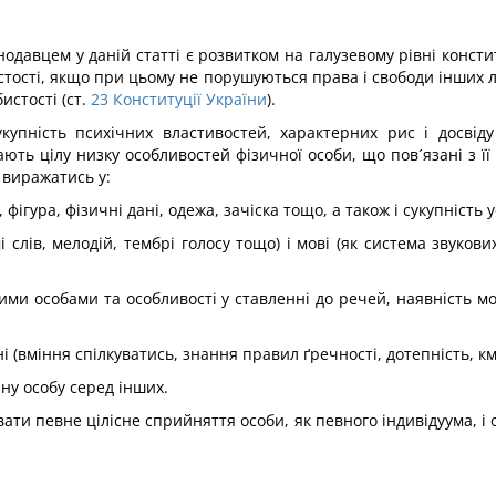
нодавцем у даній статті є розвитком на галузевому рівні конс
тості, якщо при цьому не порушуються права і свободи інших л
истості (ст.
23
Конституції України
).
укупність психічних властивостей, характерних рис і досвіду
ають цілу низку особливостей фізичної особи, що пов´язані з 
 виражатись у:
фігура, фізичні дані, одежа, зачіска тощо, а також і сукупність у
і слів, мелодій, тембрі голосу тощо) і мові (як система звуков
шими особами та особливості у ставленні до речей, наявність 
і (вміння спілкуватись, знання правил ґречності, дотепність, км
чну особу серед інших.
ати певне цілісне сприйняття особи, як певного індивідуума, і