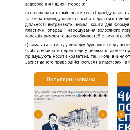
задоволення інших інтересів;
в) створювати та змінювати свою індивідуальність,
та зміна індивідуальності особи піддається певній
діяльності витрачають чималі кошти для формуван
пластичні операції, нарощування волосяного покр
корекція вимови тощо) особливостей фізичної особ
г) вимагати захисту у випадку будь-якого порушенн
особі створюють перешкоди у реалізації даного п
примушують носити краватки), так і коли вчиняют
Захист даного права здійснюється на підставах і в
Популярні новини
2026-08-07
2026-08-03
2026-
20