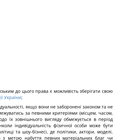
изьким до цього права є можливість зберігати свою
ії України
;
ідуальності, якщо вони не заборонені законом та не
бмежуватись за певними критеріями (місцем, часом,
щодо їх зовнішнього вигляду обмежується в період
нколи індивідуальність фізичної особи може бути
тиці та шоу-бізнесі, де політики, актори, моделі,
що) з метою набуття певних матеріальних благ чи