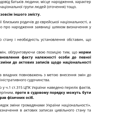
родовід батьків людини, місце народження, характер
 національної групи людей (оточення) тощо.
зовсім іншого змісту.
ї близьких родичів до єврейської національності, а
оцтво про народження заявниці шляхом визначення у
о стану і необхідність установлення обставин, що
 змін, обґрунтовуючи свою позицію тим, що
норми
ановлення факту належності особи до певної
 зміни до актових записів щодо національності
кта владних повноважень з метою внесення змін до
дміністративного судочинства.
 у ч.1 ст.315 ЦПК України наведено перелік фактів,
ичерпним,
проте в судовому порядку можуть бути
рав фізичних осіб.
ядок зміни громадянами України національності».
азначення в актових записах цивільного стану та