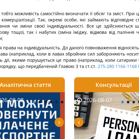
 тобто можливість самостійно визначати її обсяг та зміст. При
 комерціалізації. Так, окремі особи, які займають відповідне 
ня чи зміни своєї індивідуальності. Все це здійснюється шл
ову тощо), так і набутих (зміна іміджу, відмова від паління
и;
я права на індивідуальність. До даного повноваження відносять
рава (наприклад, коли в лавах збройних сил забороняють носит
ь дії, якими порушується це право (наприклад, коли сатирик
 порядку, що передбачений Главою 3 та ст.ст.
275-280
1166-1168
Аналітична стаття
Консультації
08-06
26-08-08
2026-08-05
2026-08-06
2026-08-07
2026-08-07
2026-07-30