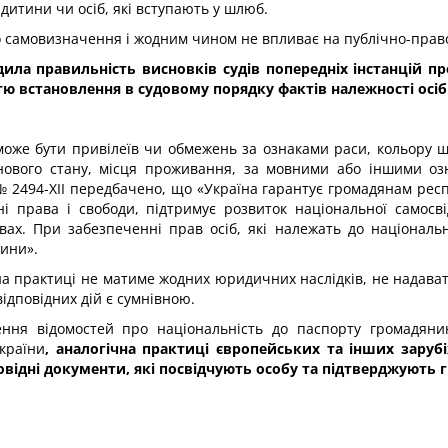
дитини чи осіб, які вступають у шлюб.
го самовизначення і жодним чином не впливає на публічно-право
ила правильність висновків судів попередніх інстанцій пр
ю встановлення в судовому порядку фактів належності осіб 
е може бути привілеїв чи обмежень за ознаками раси, кольору ш
йнового стану, місця проживання, за мовними або іншими оз
 № 2494-XII передбачено, що «Україна гарантує громадянам рес
урні права і свободи, підтримує розвиток національної самос
вах. При забезпеченні прав осіб, які належать до націонал
ини».
а практиці не матиме жодних юридичних наслідків, не надават
відповідних дій є сумнівною.
ння відомостей про національність до паспорту громадяни
країни
, аналогічна практиці європейських та інших зарубі
овідні документи, які посвідчують особу та підтверджують 