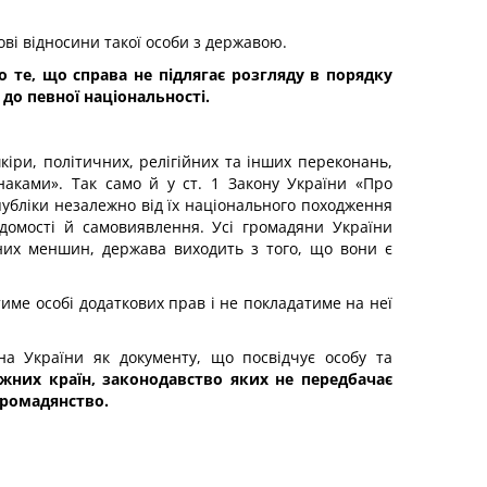
ві відносини такої особи з державою.
о те, що справа не підлягає розгляду в порядку
до певної національності.
кіри, політичних, релігійних та інших переконань,
наками». Так само й у ст. 1 Закону України «Про
публіки незалежно від їх національного походження
відомості й самовиявлення. Усі громадяни України
ьних меншин, держава виходить з того, що вони є
име особі додаткових прав і не покладатиме на неї
на України як документу, що посвідчує особу та
жних країн,
законодавство яких не передбачає
громадянство.