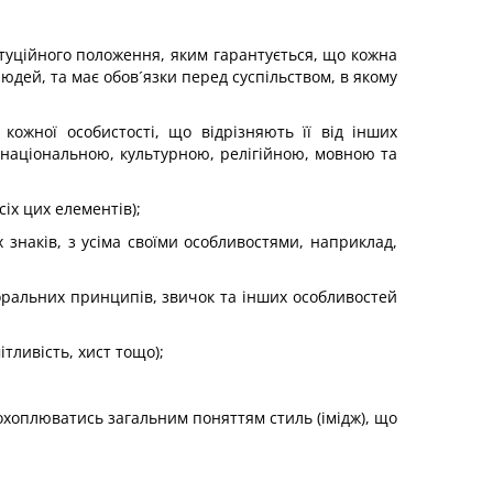
титуційного положення, яким гарантується, що кожна
юдей, та має обов´язки перед суспільством, в якому
 кожної особистості, що відрізняють її від інших
її національною, культурною, релігійною, мовною та
сіх цих елементів);
их знаків, з усіма своїми особливостями, наприклад,
моральних принципів, звичок та інших особливостей
ітливість, хист тощо);
 охоплюватись загальним поняттям стиль (імідж), що