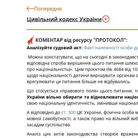
Попередня
Цивільний кодекс України
КОМЕНТАР від ресурсу "ПРОТОКОЛ":
Аналізуйте судовий акт:
Факт належності особи до
Можна констатувати, що на сьогодні в законодавст
відповідна спроба вирішення цього питання шляхо
про національність)». Цим проєктом (№ 4684 від 10
щодо національності дитини вирішувати органам опі
врегулювати це питання більше не відбувались.
Що стосується «правового поля» цього питання, 
України вільно обирати та відновлювати націон
свою національну ідентичність, змінивши національ
А відповідно до
ст. 300
ЦК України, фізична особа 
мовної самобутності, а також право на вільний ви
засадам суспільства.
Аналіз цих актів законодавства створює враже