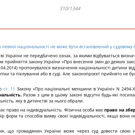
310/1344
 певної національності не може бути встановлений у судовому п
ві України не передбачено ознак, за якими відбувається визнач
м прийняття закону України «Про внесення змін до деяких зако
.04.2014) пропонувалося визначення національності дитини відда
ки та піклування або в суді. Але законопроєкт прийнято не було,
то
ст. 11
Закону «Про національні меншини в Україні» N 2494-XI
альність.
Разом з цим в цьому законі відсутні будь-які поси
ність, яку в дитинстві за нього обрали.
має право на індивідуальність. Фізична особа має
право на збер
бір форм та способів вияву своєї індивідуальності, якщо вони
ння, що громадянин України може через суд довести свою н