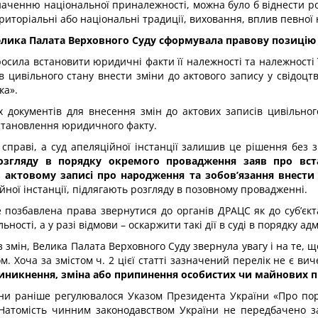
изначенню національної приналежності, можна було б віднести 
ериторіальні або національні традиції, виховання, вплив певної
 Велика Палата Верховного Суду сформувала правову позицію 
просила встановити юридичні факти її належності та належності ї
тів цивільного стану внести зміни до актового запису у свід
ка».
 документів для внесення змін до актових записів цивільног
становлення юридичного факту.
 справі, а суд апеляційної інстанції залишив це рішення без
згляду в порядку окремого провадження заяв про вст
в актовому записі про народження та зобов’язання внести
ійної інстанції, підлягають розгляду в позовному провадженні.
е позбавлена права звернутися до органів ДРАЦС як до суб’є
ності, а у разі відмови – оскаржити такі дії в суді в порядку а
змін, Велика Палата Верховного Суду звернула увагу і на те, що
. Хоча за змістом ч. 2 цієї статті зазначений перелік не є в
виникнення, зміна або припинення особистих чи майнових п
ни раніше регулювалося Указом Президента України «Про пор
 Натомість чинним законодавством України не передбачено з