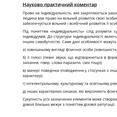
Науково практичний коментар
Право на індивідуальність, яке закріплюється зако
людина має право на вільний розвиток своєї особис
забезпечується вільний і всебічний розвиток її особ
Під поняттям «індивідуальність» слід розуміти с
індивідуумів. До структури індивідуальності включ
іншою самобутністю. Саме дані особливості можуть
а) зовнішньому вигляді фізичної особи (зовнішність, 
б) її голосі (певні звуки, що відтворюються в форм
заїкання, говір, слова-паразити, сміх тощо);
в) манері поведінки (поводження у стосунках з ін
характеру);
г) інтелектуальному, культурному та освітньому рівн
д) інших характерних ознаках, які вирізняють фізи
Сукупність усіх зазначених елементів може створюв
доволі близько межує з поняттям ділової репутації.