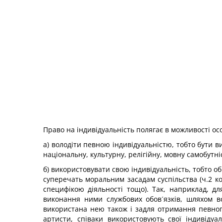
Право на індивідуальність полягає в можливості ос
а) володіти певною індивідуальністю, тобто бути 
національну, культурну, релігійну, мовну самобутніс
б) використовувати свою індивідуальність, тобто о
суперечать моральним засадам суспільства (ч.2 ко
специфікою діяльності тощо). Так, наприклад, дл
виконання ними службових обов´язків, шляхом вс
використана нею також і задля отримання певного 
артисти, співаки використовують свої індивідуа