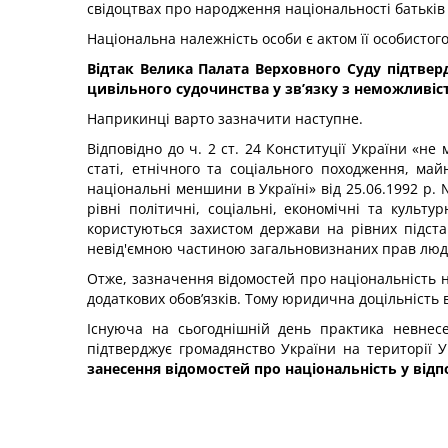
свідоцтвах про народження національності батьків 
Національна належність особи є актом її особисто
Відтак Велика Палата Верховного Суду підтверд
цивільного судочинства у зв’язку з неможливіст
Наприкинці варто зазначити наступне.
Відповідно до ч. 2 ст. 24 Конституції України «н
статі, етнічного та соціального походження, ма
національні меншини в Україні» від 25.06.1992 р.
рівні політичні, соціальні, економічні та культ
користуються захистом держави на рівних підста
невід'ємною частиною загальновизнаних прав люд
Отже, зазначення відомостей про національність н
додаткових обов’язків. Тому юридична доцільність 
Існуюча на сьогоднішній день практика невнесе
підтверджує громадянство України на території У
занесення відомостей про національність у відп