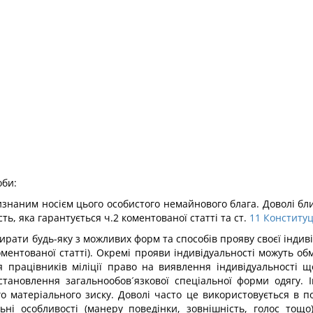
оби:
визнаним носієм цього особистого немайнового блага. Доволі бл
ть, яка гарантується ч.2 коментованої статті та ст.
11
Конституц
бирати будь-яку з можливих форм та способів прояву своєї індив
ментованої статті). Окремі прояви індивідуальності можуть о
я працівників міліції право на виявлення індивідуальності 
тановлення загальнообов´язкової спеціальної форми одягу. І
матеріального зиску. Доволі часто це використовується в полі
льні особливості (манеру поведінки, зовнішність, голос то