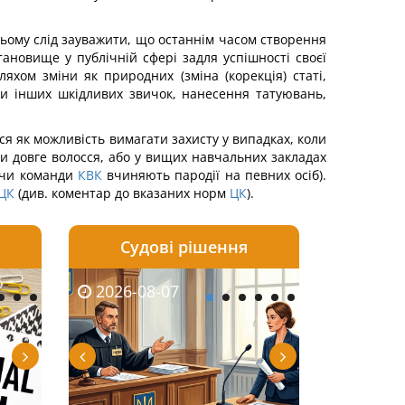
 цьому слід зауважити, що останнім часом створення
становище у публічній сфері задля успішності своєї
яхом зміни як природних (зміна (корекція) статі,
 чи інших шкідливих звичок, нанесення татуювань,
ся як можливість вимагати захисту у випадках, коли
и довге волосся, або у вищих навчальних закладах
и чи команди
КВК
вчиняють пародії на певних осіб).
ЦК
(див. коментар до вказаних норм
ЦК
).
Судові рішення
2026-08-06
2026-08-04
2026-08-07
2026-08-07
2026-08-05
2026-08-04
2026-08-06
2026-08-0