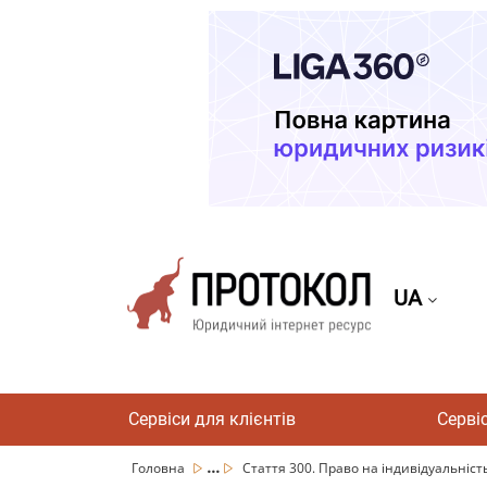
UA
Сервіси для клієнтів
Серві
...
Головна
Стаття 300. Право на індивідуальніст