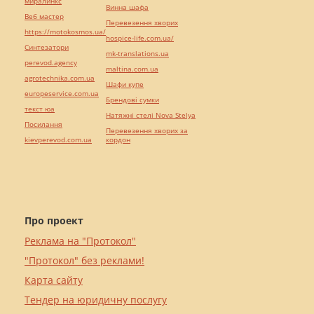
миралинкс
Винна шафа
Веб мастер
Перевезення хворих
https://motokosmos.ua/
hospice-life.com.ua/
Синтезатори
mk-translations.ua
perevod.agency
maltina.com.ua
agrotechnika.com.ua
Шафи купе
europeservice.com.ua
Брендові сумки
текст юа
Натяжні стелі Nova Stelya
Посилання
Перевезення хворих за
kievperevod.com.ua
кордон
Про проект
Реклама на "Протокол"
"Протокол" без реклами!
Карта сайту
Тендер на юридичну послугу