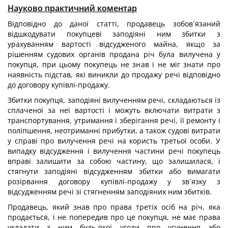
Науково практичний коментар
Відповідно до даної статті, продавець зобов´язаний
відшкодувати покупцеві заподіяні ним збитки з
урахуванням вартості відсудженого майна, якщо за
рішенням судових органів продана річ була вилучена у
покупця, при цьому покупець не знав і не міг знати про
наявність підстав, які виникли до продажу речі відповідно
до договору купівлі-продажу.
Збитки покупця, заподіяні вилученням речі, складаються із
сплаченої за неї вартості і можуть включати витрати з
транспортування, утримання і зберігання речі, її ремонту і
поліпшення, неотриманні прибутки, а також судові витрати
у справі про вилучення речі на користь третьої особи. У
випадку відсудження і вилучення частини речі покупець
вправі залишити за собою частину, що залишилася, і
стягнути заподіяні відсудженням збитки або вимагати
розірвання договору купівлі-продажу у зв´язку з
відсудженням речі зі стягненням заподіяних ним збитків.
Продавець, який знав про права третіх осіб на річ, яка
продається, і не попередив про це покупця, не має права
укладати з ним будь-якої угоди про усунення або