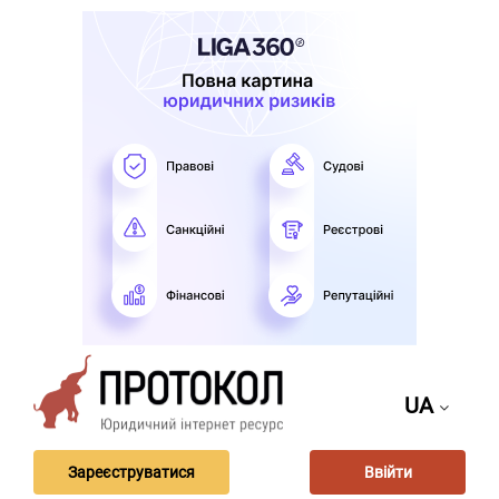
UA
Зареєструватися
Ввійти