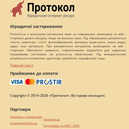
Юридичні застереження
Protocol.ua є власником авторських прав на інформацію, розміщену на веб -
сторінках даного ресурсу, якщо не вказано інше. Під інформацією розуміються
тексти, коментарі, статті, фотозображення, малюнки, ящик-шота, скани, відео,
аудіо, інші матеріали. При використанні матеріалів, розміщених на веб -
сторінках «Протокол» наявність гіперпосилання відкритого для індексації
пошуковими системами на protocol.ua обов`язкове. Під використанням
розуміється копіювання, адаптація, рерайтинг, модифікація тощо.
Повний текст
Приймаємо до оплати
Copyright © 2014-2026 «Протокол». Всі права захищені.
Партнери
Сережки з діамантами
pereklad.ua
alliancetechnika.ua
Підготовка до НМТ / ЗНО