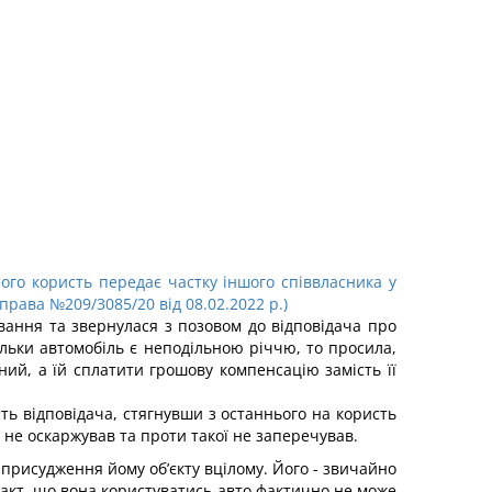
його користь передає частку іншого співвласника у
права №209/3085/20 від 08.02.2022 р.)
вання та звернулася з позовом до відповідача про
ільки автомобіль є неподільною річчю, то просила,
ний, а їй сплатити грошову компенсацію замість її
ть відповідача, стягнувши з останнього на користь
я не оскаржував та проти такої не заперечував.
присудження йому об’єкту вцілому. Його - звичайно
акт, що вона користуватись авто фактично не може