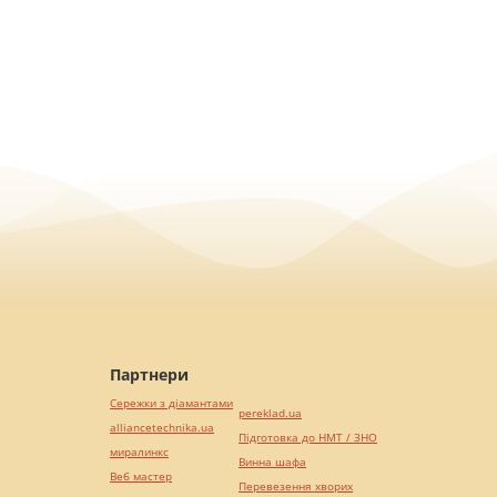
Партнери
Сережки з діамантами
pereklad.ua
alliancetechnika.ua
Підготовка до НМТ / ЗНО
миралинкс
Винна шафа
Веб мастер
Перевезення хворих