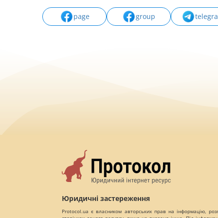
page
group
telegr
Юридичні застереження
Protocol.ua є власником авторських прав на інформацію, роз