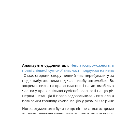
Аналізуйте судовий акт:
Неплатоспроможність, я
праві спільної сумісної власності подружжя на непо
Отже, сторони спору певний час перебували у зар
поділ набутого ними під час шлюбу автомобіля. Вк
зокрема, визнати право власності на автомобіль з
частки у праві спільної сумісної власності на цю річ
Перша інстанція її позов задовольнила - визнала 
позивачки грошову компенсацію у розмірі 1/2 ринко
Його аргументами були те що він не є платоспромо
ж - влаштовувало користуватись авто, при цьому 