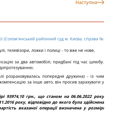
Наступна
ції (Солом`янський районний суд м. Києва, справа №
, телевізори, ложки і полиці - то вже не нове,
нсацію за два автомобілі, придбані під час шлюбу.
ендопротезуванню.
алі розраховувалась попередня дружина) - із чим
, компенсацію за інше авто, він просив зарахувати у
і 93974,10 грн., що станом на 06.06.2022 року
.2016 року, відповідно до якого була здійснена
ртість вказаної операції визначена у розмірі