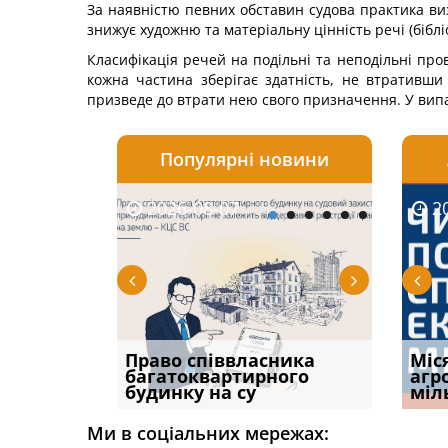
За наявністю певних обставин судова практика виз
знижує художню та матеріальну цінність речі (бібліо
Класифікація речей на подільні та неподільні про
кожна частина зберігає здатність, не втративши
призведе до втрати нею свого призначення. У випа
Популярні новини
2026-08-07
2026-08-03
2026-
20
р, але
Право співвласника
ФУНДАМЕНТАЛЬНА
Якщо с
Міс
илася: як
багатоквартирного
ПРОБЛЕМА «СУДОВОЇ
відшк
агр
будинку на су
ПРАКТИКИ», АБО ПР
наявні
міл
Ми в соціальних мережах: