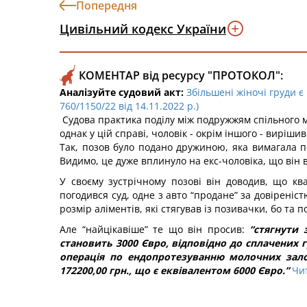
Попередня
Цивільний кодекс України
КОМЕНТАР від ресурсу "ПРОТОКОЛ":
Аналізуйте судовий акт:
Збільшені жіночі груди є
760/1150/22 від 14.11.2022 р.)
Судова практика поділу між подружжям спільного ма
однак у цій справі, чоловік - окрім іншого - виріш
Так, позов було подано дружиною, яка вимагала по
Видимо, це дуже вплинуло на екс-чоловіка, що він 
У своєму зустрічному позові він доводив, що кв
погодився суд, одне з авто “продане” за довіреніст
розмір аліментів, які стягував із позивачки, бо та п
Але “найцікавіше” те що він просив:
“стягнути 
становить 3000 Євро, відповідно до сплачених 
операція по ендопротезуванню молочних залоз
172200,00 грн., що є еквівалентом 6000 Євро.”
Чи