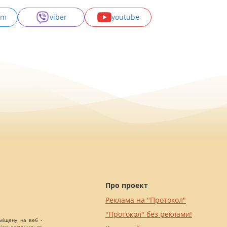
am
viber
youtube
Про проект
Реклама на "Протокол"
"Протокол" без реклами!
міщену на веб -