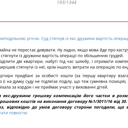
193/1344
 неподільною річчю. Суд стягнув із екс-дружини вартість опера
йна не перестає дивувати. Ну ладно, якщо мова йде про каструлі
ив стягнути із дружини вартість операції по збільшенню грудей.
ділити дві квартири, набуті під час шлюбу, і отримати компе
вирішив стягнути із неї, крім іншого, витрати на операцію по 
артири придбані за особисті кошти (за першу квартиру взаг
ю (і на думку суду не підлягає поділу, що теж сумнівна позиція)
оїхала за кордон і не приймає участі у вихованні дітей.
з екс-дружини грошову компенсацію його частки в розмір
грошових коштів на виконання договору №1/3011/16 від 30.11
, відповідно до умов договору сторони погодили, що ва
тати повністю