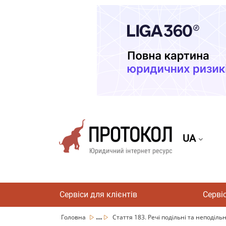
UA
Сервіси для клієнтів
Серві
...
Головна
Стаття 183. Речі подільні та неподільн