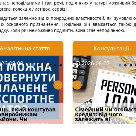
нає неподільними і такі речі, поділ яких у натурі можливий бе
тека, колекція листівок, сервіз).
вадиться залежно від їх природних властивостей, які зумовлю
 їх основного призначення. Подільна річ вважається такою 
дку, коли річ неможливо поділити, вона стає неподільною.
Аналітична стаття
Консультації
08-06
26-08-08
2026-08-05
2026-08-06
2026-08-07
2026-08-07
2026-07-30
уд встановив для
яць, який коштував
Чи потрібна ФОП
Документи, на яких не
Огляд практики ВС від
Сімейний чи особис
Восьмий ААС фак
одування шкоди
овиробникам
печатка у 2026 році:
проставляється
Ростислава Кравця, що
кредит: від чого
підтвердив, що 
с
ьйони. Чи
правила засто
апостиль: пер
опублі
залежить ві
може скас