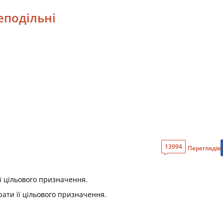
неподільні
13994
Переглядів
її цільового призначення.
рати її цільового призначення.