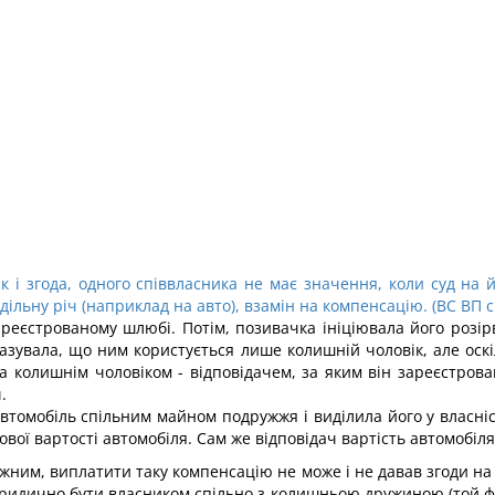
к і згода, одного співвласника не має значення, коли суд на 
дільну річ (наприклад на авто), взамін на компенсацію. (ВС ВП с
еєстрованому шлюбі. Потім, позивачка ініціювала його розір
азувала, що ним користується лише колишній чоловік, але оск
а колишнім чоловіком - відповідачем, за яким він зареєстрова
.
автомобіль спільним майном подружжя і виділила його у власніс
вої вартості автомобіля. Сам же відповідач вартість автомобіл
жним, виплатити таку компенсацію не може і не давав згоди на 
юридично бути власником спільно з колишньою дружиною (той ф