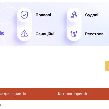
си для юристів
Каталог юристів
і