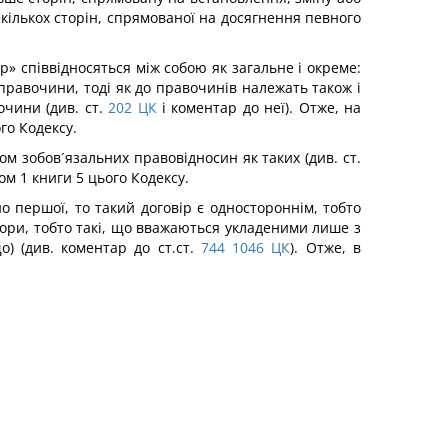
кількох сторін, спрямованої на досягнення певного
» співвідносяться між собою як загальне і окреме:
правочини, тоді як до правочинів належать також і
чини (див. ст.
202
ЦК
і коментар до неї). Отже, на
го Кодексу.
 зобов´язальних правовідносин як таких (див. ст.
ом 1 книги 5 цього Кодексу.
о першої, то такий договір є одностороннім, тобто
вори, тобто такі, що вважаються укладеними лише з
) (див. коментар до ст.ст.
744
1046
ЦК
). Отже, в