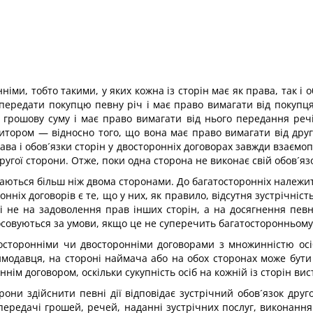
іми, тобто такими, у яких кожна із сторін має як права, так і о
передати покупцю певну річ і має право вимагати від покупця
грошову суму і має право вимагати від нього передання речі.
дитором — відносно того, що вона має право вимагати від друг
ва і обов´язки сторін у двосторонніх договорах завжди взаємопо
ругої сторони. Отже, поки одна сторона не виконає свій обов´яз
ються більш ніж двома сторонами. До багатосторонніх належить,
нніх договорів є те, що у них, як правило, відсутня зустрічніст
і не на задоволення прав інших сторін, а на досягнення певн
осовуються за умови, якщо це не суперечить багатосторонньому
осторонніми чи двосторонніми договорами з множинністю осіб
модавця, на стороні наймача або на обох сторонах може бути не
нім договором, оскільки сукупність осіб на кожній із сторін вис
торони здійснити певні дії відповідає зустрічний обов´язок др
 передачі грошей, речей, наданні зустрічних послуг, виконання