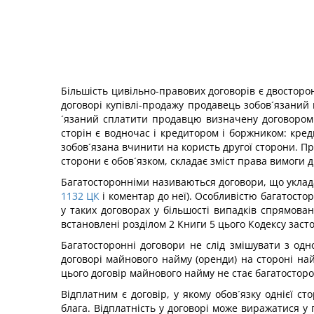
Більшість цивільно-правових договорів є двосторонн
договорі купівлі-продажу продавець зобов´язаний 
´язаний сплатити продавцю визначену договором 
сторін є водночас і кредитором і боржником: кре
зобов´язана вчинити на користь другої сторони. Пра
сторони є обов´язком, складає зміст права вимоги д
Багатосторонніми називаються договори, що уклада
1132
ЦК
і коментар до неї). Особливістю багатосторо
у таких договорах у більшості випадків спрямован
встановлені розділом 2 Книги 5 цього Кодексу заст
Багатосторонні договори не слід змішувати з одн
договорі майнового найму (оренди) на стороні най
цього договір майнового найму не стає багатосторон
Відплатним є договір, у якому обов´язку однієї с
блага. Відплатність у договорі може виражатися у