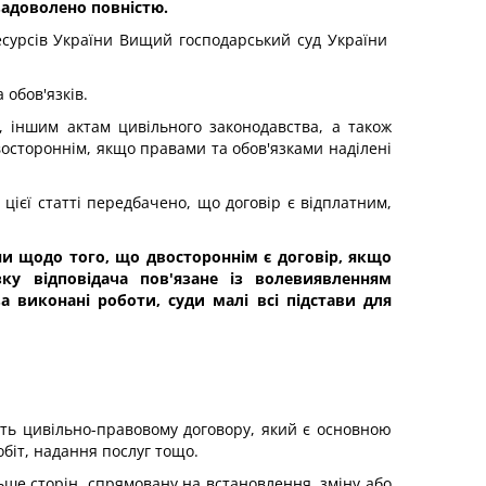
задоволено повністю.
ресурсів України Вищий господарський суд України
обов'язків.
 іншим актам цивільного законодавства, а також
востороннім, якщо правами та обов'язками наділені
ієї статті передбачено, що договір є відплатним,
ни щодо того, що двостороннім є договір, якщо
ку відповідача пов'язане із волевиявленням
а виконані роботи, суди малі всі підстави для
ить цивільно-правовому договору, який є основною
біт, надання послуг тощо.
льше сторін, спрямовану на встановлення, зміну або