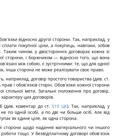
бов´язки відносно другої сторони. Так, наприклад, у
 сплати покупної ціни, а покупець, навпаки, зобов
 Таким чином, у двосторонніх договорах кожна зі
ої сторони, і боржником — відносно того, що вона
в´язані між собою, є зустрічними: те, що для однієї
ок, інша сторона не може реалізувати своє право.
 наприклад, договір простого товариства (див. ст.
ь прав і обов´язків сторін. Обов´язки кожної сторони
ої спільної мети. Загальні положення про договір,
 характеру цих договорів.
 (див. коментар до ст.
510
ЦК
). Так, наприклад, у
 по одній особі, а по дві чи більше осіб. Але від
тупає як єдине ціле, як одна сторона.
угої сторони щодо надання матеріального чи іншого
 роботи тощо. У безвідплатному договорі обов´язок