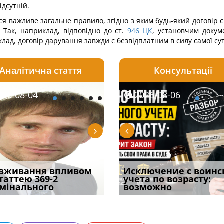
дсутній.
ся важливе загальне правило, згідно з яким будь-який договір 
 Так, наприклад, відповідно до ст.
946
ЦК
, установчим доку
лад, договір дарування завжди є безвідплатним в силу самої сут
Аналітична стаття
Консультації
08-06
26-08-04
2026-08-05
2026-08-06
2026-08-04
2026-08-06
2026-07-30
уд встановив для
вживання впливом
Особливості захисту у
Документи, на яких не
Переоформлення
Исключение с воинс
Восьмий ААС фак
одування шкоди
статтею 369-2
кримінальному
проставляється
відстрочки за іншою
учета по возрасту:
підтвердив, що 
с
мінального
провадженні: я
апостиль: пер
підставою: нов
возможно
може скас