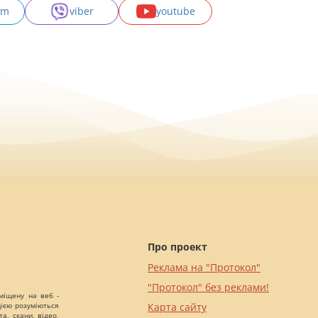
am
viber
youtube
Про проект
Реклама на "Протокол"
"Протокол" без реклами!
міщену на веб -
цією розуміються
Карта сайту
а, скани, відео,