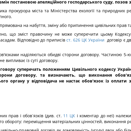
змін постановою апеляційного господарського суду, позов 
ника прокурора міста та Міністерства екології та природних 
пного.
прямована на набуття, зміну або припинення цивільних прав та 
лено, що зміст правочину не може суперечити цьому Кодексу,
засадам. Відповідно до приписів
ст. 626 ЦК України
договір є д
'язками наділяються обидві сторони договору. Частиною 5-ю ц
е випливає із суті договору.
оговору суперечать положенням Цивільного кодексу Украї
орони договору, та визначають, що виконання обов'яз
ого органу у відповідача не настає обов'язок із оплати з
их прав і обов´язків (див. ст.
11
ЦК
і коментар до неї) належ
о обороту: переміщення матеріальних цінностей, виконання ро
ивільно-правовий договір як домовленість (угоду) двох або бі