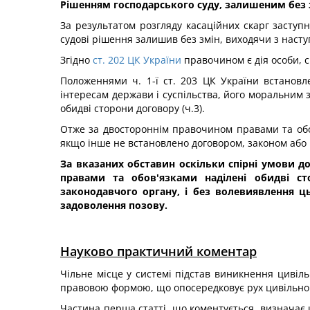
Рішенням господарського суду, залишеним без 
За результатом розгляду касаційних скарг заступ
судові рішення залишив без змін, виходячи з насту
Згідно
ст. 202 ЦК України
правочином є дія особи, с
Положеннями ч. 1-ї ст. 203 ЦК України встанов
інтересам держави і суспільства, його моральним 
обидві сторони договору (ч.3).
Отже за двостороннім правочином правами та обов
якщо інше не встановлено договором, законом або н
За вказаних обставин оскільки спірні умови д
правами та обов'язками наділені обидві ст
законодавчого органу, і без волевиявлення ць
задоволення позову.
Науково практичний коментар
Чільне місце у системі підстав виникнення цивільн
правовою формою, що опосередковує рух цивільног
Частина перша статті, що коментується, визначає ц