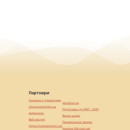
Партнери
Сережки з діамантами
pereklad.ua
alliancetechnika.ua
Підготовка до НМТ / ЗНО
миралинкс
Винна шафа
Веб мастер
Перевезення хворих
https://motokosmos.ua/
hospice-life.com.ua/