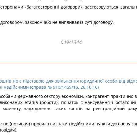
 сторонами (багатосторонні договори), застосовуються загаль
договором, законом або не випливає із суті договору.
649/1344
оштів не є підставою для звільнення юридичної особи від відпо
недійсними (справа № 910/1459/16, 26.10.16)
обами державного сектору економіки, контрагент практично зав
у виконаних етапів (роботи), початок фінансування і остаточн
..з моменту надходження таких коштів на реєстраційний раху
істю (позивач) просило визнати недійсними пункти договору сам
овідач).