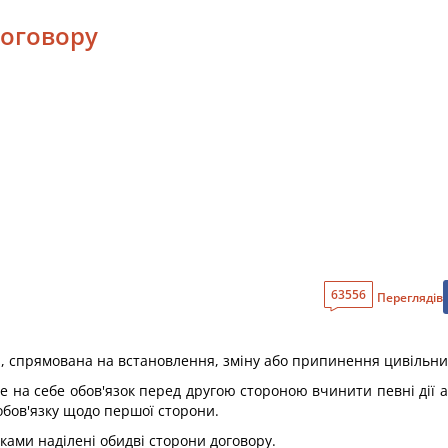
договору
63556
Переглядів
н, спрямована на встановлення, зміну або припинення цивільних
е на себе обов'язок перед другою стороною вчинити певні дії а
обов'язку щодо першої сторони.
зками наділені обидві сторони договору.