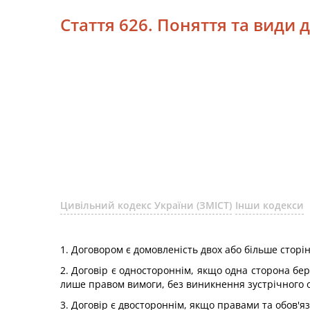
Стаття 626. Поняття та види 
Цивільний кодекс України (ЗМІСТ)
Інши кодекси
1. Договором є домовленість двох або більше сторі
2. Договір є одностороннім, якщо одна сторона бер
лише правом вимоги, без виникнення зустрічного 
3. Договір є двостороннім, якщо правами та обов'я