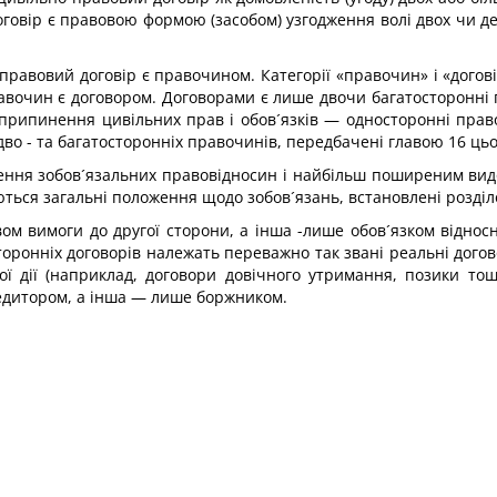
оговір є правовою формою (засобом) узгодження волі двох чи де
авовий договір є правочином. Категорії «правочин» і «договір
авочин є договором. Договорами є лише двочи багатосторонні 
о припинення цивільних прав і обов´язків — односторонні право
 - та багатосторонніх правочинів, передбачені главою 16 цьо
ення зобов´язальних правовідносин і найбільш поширеним видом
ються загальні положення щодо зобов´язань, встановлені розділ
м вимоги до другої сторони, а інша -лише обов´язком відносн
торонніх договорів належать переважно так звані реальні дого
 дії (наприклад, договори довічного утримання, позики тощо
едитором, а інша — лише боржником.