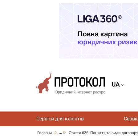
UA
Сервіси для клієнтів
Серві
...
Головна
Стаття 626. Поняття та види договору