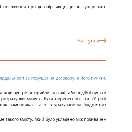
ні положення про договір, якщо це не суперечить
Наступна
відальності за порушення договору, а його пункти,
жди зустрічає приблизно такі, або подібні пункти
і розрахунки можуть бути перенесені», чи «У разі
нок замовника», та «...з урахуванням бюджетних
е такого змісту, який було укладено між позивачем