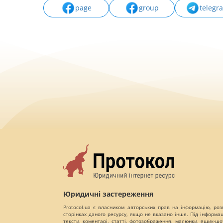
page
group
telegr
Юридичні застереження
Protocol.ua є власником авторських прав на інформацію, роз
сторінках даного ресурсу, якщо не вказано інше. Під інформа
тексти, коментарі, статті, фотозображення, малюнки, ящик-шот