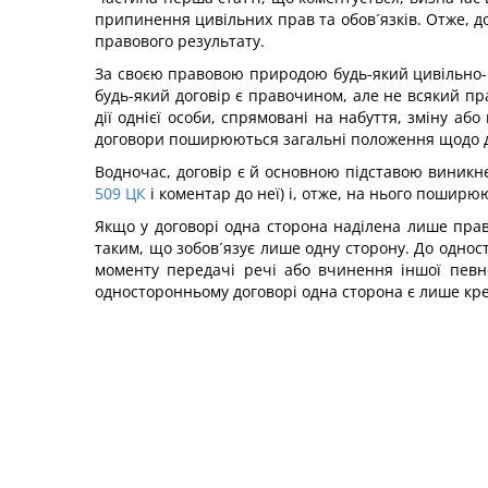
припинення цивільних прав та обов´язків. Отже, д
правового результату.
За своєю правовою природою будь-який цивільно-пр
будь-який договір є правочином, але не всякий пр
дії однієї особи, спрямовані на набуття, зміну аб
договори поширюються загальні положення щодо дво
Водночас, договір є й основною підставою виникн
509
ЦК
і коментар до неї) і, отже, на нього поширю
Якщо у договорі одна сторона наділена лише право
таким, що зобов´язує лише одну сторону. До однос
моменту передачі речі або вчинення іншої певної
односторонньому договорі одна сторона є лише кр