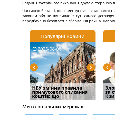
надання зустрічного виконання другою стороною ві
Частиною 5 статті, що коментується, встановлюєть
законом або не випливає із суті самого договору.
передбачено безоплатне зберігання речі, а, наприк
Популярні новини
2026-08-06
2026-08-03
2026-
20
і
НБУ змінив правила
Водії можуть отримати
Якщо с
Зло
способом
примусового списання
компенсацію за
відшк
за 
вих
коштів: що
незаконні дії
наявні
Кри
Ми в соціальних мережах: