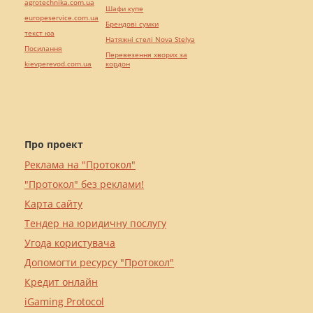
agrotechnika.com.ua
Шафи купе
europeservice.com.ua
Брендові сумки
текст юа
Натяжні стелі Nova Stelya
Посилання
Перевезення хворих за
kievperevod.com.ua
кордон
Про проект
Реклама на "Протокол"
"Протокол" без реклами!
Карта сайту
Тендер на юридичну послугу
Угода користувача
Допомогти ресурсу "Протокол"
Кредит онлайн
iGaming Protocol