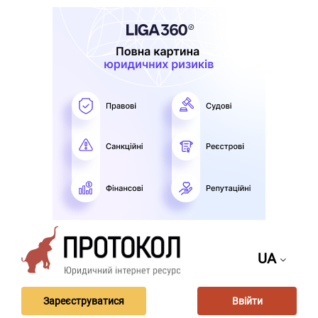
UA
Зареєструватися
Ввійти