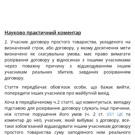
Науково практичний коментар
2. Учасник договору простого товариства, укладеного на
визначений строк, або договору, у якому досягнення мети
визначено як скасувальна умова, має право вимагати
розірвання договору у відносинах з іншими учасниками
через поважну причину з відшкодуванням іншим
учасникам реальних збитків, завданих розірванням
договору.
Стаття передбачає обов´язок особи, що бажає вийти,
попередити інших учасників про майбутній вихід.
Хоча в передбаченому ч.2 статті, що коментується, випадку
підставою для розірвання договору служать інші причини,
ніж істотне порушення його умов (ч. 2 ст.
651
ЦК
та
коментар до неї), учасник, який вибуває з договору, все-
таки зобов´язаний відшкодувати іншим учасникам договору
простого товариства суму заподіяного ним реального