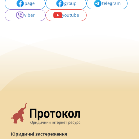
page
group
telegram
viber
youtube
Юридичні застереження