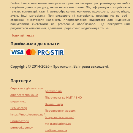
Protocol.ua є власником авторських прав на інформацію, розміщену на веб -
сторінках даного ресурсу, якщо не вказано інше. Під інформацією розуміються
тексти, коментарі, статті, фотозображення, малюнки, ящик-шота, скани, відео,
аудіо, інші матеріали. При використанні матеріалів, розміщених на веб -
сторінках «Протокол» наявність гіперпосилання відкритого для індексації
пошуковими системами на protocol.ua обов`язкове. Під використанням
розуміється копіювання, адаптація, рерайтинг, модифікація тощо.
Повний текст
Приймаємо до оплати
Copyright © 2014-2026 «Протокол». Всі права захищені.
Партнери
Сережки з діамантами
pereklad.ua
alliancetechnika.ua
Підготовка до НМТ / ЗНО
миралинкс
Винна шафа
Веб мастер
Перевезення хворих
https://motokosmos.ua/
hospice-life.com.ua/
Синтезатори
mk-translations.ua
perevod.agency
maltina.com.ua