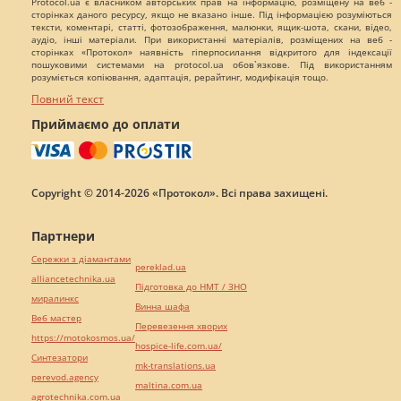
Protocol.ua є власником авторських прав на інформацію, розміщену на веб -
сторінках даного ресурсу, якщо не вказано інше. Під інформацією розуміються
тексти, коментарі, статті, фотозображення, малюнки, ящик-шота, скани, відео,
аудіо, інші матеріали. При використанні матеріалів, розміщених на веб -
сторінках «Протокол» наявність гіперпосилання відкритого для індексації
пошуковими системами на protocol.ua обов`язкове. Під використанням
розуміється копіювання, адаптація, рерайтинг, модифікація тощо.
Повний текст
Приймаємо до оплати
Copyright © 2014-2026 «Протокол». Всі права захищені.
Партнери
Сережки з діамантами
pereklad.ua
alliancetechnika.ua
Підготовка до НМТ / ЗНО
миралинкс
Винна шафа
Веб мастер
Перевезення хворих
https://motokosmos.ua/
hospice-life.com.ua/
Синтезатори
mk-translations.ua
perevod.agency
maltina.com.ua
agrotechnika.com.ua