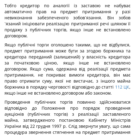
Тобто кредитор по аналогії із заставою не набуває
автоматично прав на предмет притримання у разі
невиконання забезпеченого зобов´язання. Він зобов
´язаний ініціювати реалізацію притриманої речі шляхом її
продажу з публічних торгів, якщо інше не встановлено
договором.
Якщо публічні торги оголошено такими, що не відбулися,
предмет притримання може бути за згодою боржника та
кредитора переданий (залишений) у власність кредитора
за початковою ціною, якщо інше не встановлено
договором. Якщо сума, одержана від реалізації предмета
притримання, не покриває вимоги кредитора, він має
право отримати суму, якої не вистачає, з іншого майна
боржника в порядку черговості відповідно до статті
112
ЦК
,
якщо інше не встановлено договором або законом.
Проведення публічних торгів повинно здійснюватися
відповідно до Положення про порядок проведення
аукціонів (публічних торгів) з реалізації заставленого
майна, затвердженого постановою Кабінету Міністрів
України від 22 грудня 1997 р. Слід звернути увагу, що сама
процедура звернення стягнення на предмет притримання