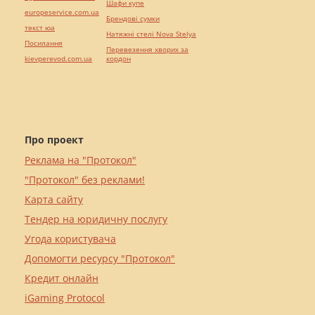
Шафи купе
europeservice.com.ua
Брендові сумки
текст юа
Натяжні стелі Nova Stelya
Посилання
Перевезення хворих за
kievperevod.com.ua
кордон
Про проект
Реклама на "Протокол"
"Протокол" без реклами!
Карта сайту
Тендер на юридичну послугу
Угода користувача
Допомогти ресурсу "Протокол"
Кредит онлайн
iGaming Protocol