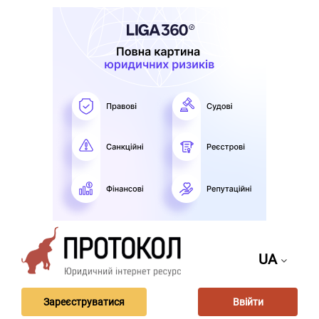
UA
Зареєструватися
Ввійти