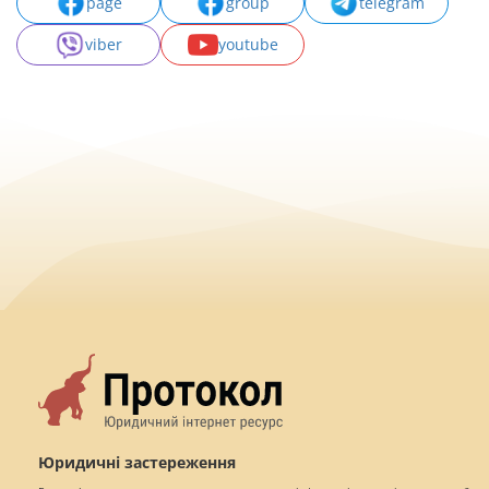
page
group
telegram
viber
youtube
Юридичні застереження