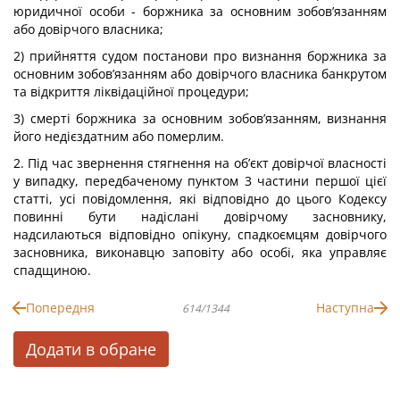
юридичної особи - боржника за основним зобов’язанням
або довірчого власника;
2) прийняття судом постанови про визнання боржника за
основним зобов’язанням або довірчого власника банкрутом
та відкриття ліквідаційної процедури;
3) смерті боржника за основним зобов’язанням, визнання
його недієздатним або померлим.
2. Під час звернення стягнення на об’єкт довірчої власності
у випадку, передбаченому пунктом 3 частини першої цієї
статті, усі повідомлення, які відповідно до цього Кодексу
повинні бути надіслані довірчому засновнику,
надсилаються відповідно опікуну, спадкоємцям довірчого
засновника, виконавцю заповіту або особі, яка управляє
спадщиною.
Попередня
Наступна
614/1344
Додати в обране