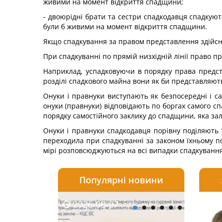
живими на момент відкриття спадщини;
- двоюрідні брати та сестри спадкодавця спадкують
були б живими на момент відкриття спадщини.
Якщо спадкування за правом представлення здійсню
При спадкуванні по прямій низхідній лінії право п
Наприклад, успадковуючи в порядку права предст
розділі спадкового майна вони як би представляють
Онуки і правнуки виступають як безпосередні і са
онуки (правнуки) відповідають по боргах самого сп
порядку самостійного заклику до спадщини, яка за
Онуки і правнуки спадкодавця порівну поділяють т
переходила при спадкуванні за законом їхньому п
мірі розповсюджуються на всі випадки спадкування 
Популярні новини
2026-08-07
2026-08-03
2026-
20