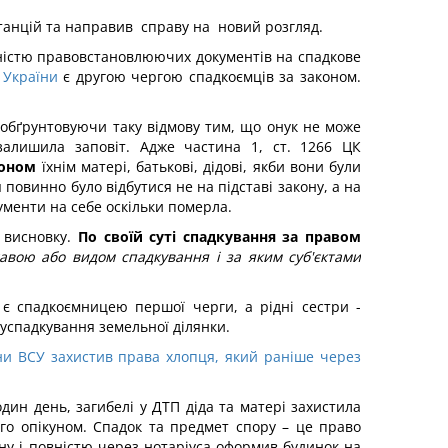
нстанцій та направив справу на новий розгляд.
утністю правовстановлюючих документів на спадкове
 України
є другою чергою спадкоємців за законом.
у обґрунтовуючи таку відмову тим, що онук не може
залишила заповіт. Адже частина 1, ст. 1266 ЦК
коном
їхнім матері, батькові, дідові, якби вони були
 повинно було відбутися не на підставі закону, а на
ументи на себе оскільки померла.
 висновку.
По своїй суті спадкування за правом
авою або видом спадкування і за яким суб'єктами
є спадкоємницею першої черги, а рідні сестри -
успадкування земельної ділянки.
ни ВСУ захистив права хлопця, який раніше через
дин день, загибелі у ДТП діда та матері захистила
його опікуном. Спадок та предмет спору – це право
ину і повністю через нотаріуса оформив будинок на