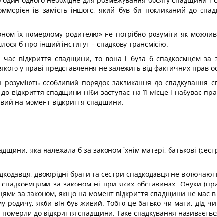
 один одного необхідне для розмежування обсягу спадщини і 
омморієнтів замість іншого, який був би покликаний до спад
оном їх померлому родителю» не потрібно розуміти як можлив
лося б про інший інститут – спадкову трансмісію.
 час відкриття спадщини, то вона і була б спадкоємцем за з
якого у праві представлення не залежить від фактичних прав о
 розуміють особливий порядок закликання до спадкування сп
 до відкриття спадщини ніби заступає на її місце і набуває пра
ивий на момент відкриття спадщини.
дщини, яка належала б за законом їхнім матері, батькові (сест
дкодавця, двоюрідні брати та сестри спадкодавця не включають
спадкоємцями за законом ні при яких обставинах. Онуки (пра
цями за законом, якщо на момент відкриття спадщини не має в
му родичу, якби він був живий. Тобто це батько чи мати, дід чи
е померли до відкриття спадщини. Таке спадкування називаєть