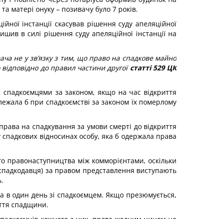
та матері онуку – позивачу було 7 років.
ційної інстанції скасував рішення суду апеляційної
лишив в силі рішення суду апеляційної інстанції на
ча не у зв’язку з тим, що право на спадкове майно
о відповідно до правил частини другої
статті 529 ЦК
 є спадкоємцями за законом, якщо на час відкриття
алежала б при спадкоємстві за законом їх померлому
права на спадкування за умови смерті до відкриття
у спадкових відносинах особу, яка б одержала права
го правонаступництва між комморієнтами, оскільки
и спадкодавця) за правом представлення виступають
.
 а в один день зі спадкоємцем. Якщо презюмується,
иття спадщини.