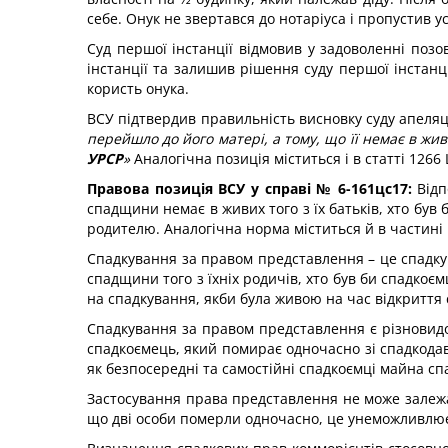
себе. Онук не звертався до нотаріуса і пропустив у
Суд першої інстанції відмовив у задоволенні позов
інстанції та залишив рішення суду першої інстанці
користь онука.
ВСУ підтвердив правильність висновку суду апеляцій
перейшло до його матері, а тому, що її немає в жи
УРСР
»
Аналогічна позиція міститься і в статті 126
Правова
позиція ВСУ
у
справі № 6-161цс17:
Відп
спадщини немає в живих того з їх батьків, хто був
родителю. Аналогічна норма міститься й в частині 
Спадкування за правом представлення – це спадкув
спадщини того з їхніх родичів, хто був би спадкоє
на спадкування, якби була живою на час відкриття
Спадкування за правом представлення є різновидо
спадкоємець, який помирає одночасно зі спадкодав
як безпосередні та самостійні спадкоємці майна сп
Застосування права представлення не може залежат
що дві особи померли одночасно, це унеможливлює