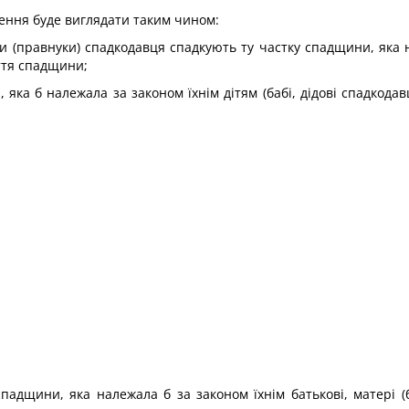
лення буде виглядати таким чином:
(правнуки) спадкодавця спадкують ту частку спадщини, яка нал
иття спадщини;
 яка б належала за законом їхнім дітям (бабі, дідові спадкода
адщини, яка належала б за законом їхнім батькові, матері (б