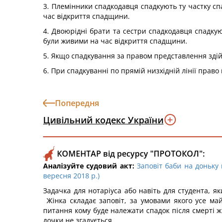
3. Племінники спадкодавця спадкують ту частку спа
час відкриття спадщини.
4. Двоюрідні брати та сестри спадкодавця спадкуют
були живими на час відкриття спадщини.
5. Якщо спадкування за правом представлення здій
6. При спадкуванні по прямій низхідній лінії прав
Попередня
Цивільний кодекс України
КОМЕНТАР від ресурсу "ПРОТОКОЛ":
Аналізуйте судовий акт:
Заповіт баби на доньку
вересня 2018 р.)
Задачка для нотаріуса або навіть для студента, як
Жінка складає заповіт, за умовами якого усе ма
питання кому буде належати спадок після смерті ж
дочки не згадується.