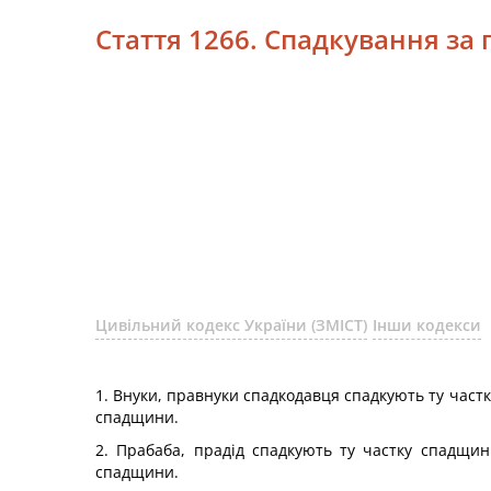
Стаття 1266. Спадкування за
Цивільний кодекс України (ЗМІСТ)
Інши кодекси
1. Внуки, правнуки спадкодавця спадкують ту частку
спадщини.
2. Прабаба, прадід спадкують ту частку спадщини
спадщини.