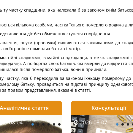
 ту частку спадщини, яка належала б за законом їхнім батькові,
ється кількома особами, частка їхнього померлого родича діли
редставлення діє без обмеження ступеня споріднення.
авлення, онуки (правнуки) виявляються закликаними до спад
 своїх раніше померлих батька і матір.
мостійні спадкоємці в майні спадкодавця, а не як спадкоємці 
адкодавця. А по боргах своїх батьків, які вмерли до відкриття 
лишилася після померлого батька, вони її прийняли.
у частку, яка б переходила за законом їхньому померлому до 
омерлому батьку, провадиться на підставі принципу однакового
за правом представлення, вказані в статті.
Аналітична стаття
Консультації
08-06
26-08-04
2026-08-05
2026-08-06
2026-08-04
2026-08-07
2026-07-30