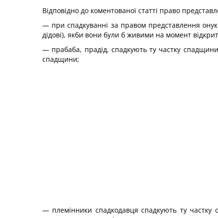
Відповідно до коментованої статті право представ
— при спадкуванні за правом представлення онуки 
дідові), якби вони були б живими на момент відкр
— прабаба, прадід, спадкують ту частку спадщини,
спадщини;
— племінники спадкодавця спадкують ту частку сп