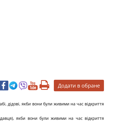
Додати в обране
абі, дідові, якби вони були живими на час відкриття
кодавця), якби вони були живими на час відкриття