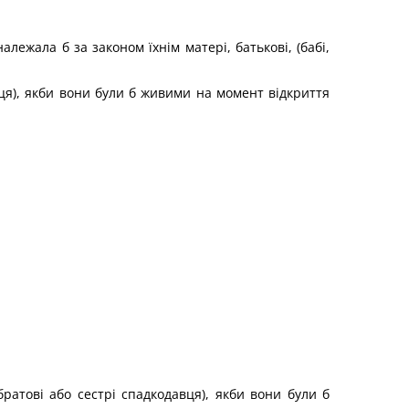
ежала б за законом їхнім матері, батькові, (бабі,
вця), якби вони були б живими на момент відкриття
ратові або сестрі спадкодавця), якби вони були б