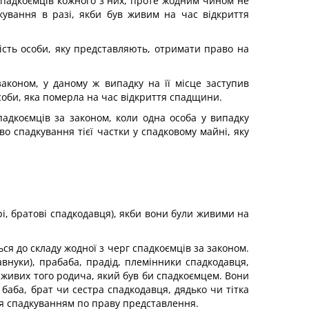
спадкоємців кожного з них, проте жодним чином не
кування в разі, якби був живим на час відкриття
ість особи, яку представляють, отримати право на
аконом, у даному ж випадку на її місце заступив
соби, яка померла на час відкриття спадщини.
адкоємців за законом, коли одна особа у випадку
во спадкування тієї частки у спадковому майні, яку
рі, братові спадкодавця), якби вони були живими на
ся до складу жодної з черг спадкоємців за законом.
внуки), прабаба, прадід, племінники спадкодавця,
 живих того родича, який був би спадкоємцем. Вони
 баба, брат чи сестра спадкодавця, дядько чи тітка
ся спадкуванням по праву представлення.