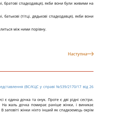
рі, братові спадкодавця), якби вони були живими на
 батькові (тітці, дядькові спадкодавця), якби вони
ілиться між ними порівну.
Наступна
едставлення (ВС/КЦС у справі №539/2170/17 від 26
і є єдина дочка та онук. Проте є дві рідні сестри.
. На жаль дочка помирає раніше жінки, і виникає
В заповіті жінки ніхто інший як спадкоємець окрім