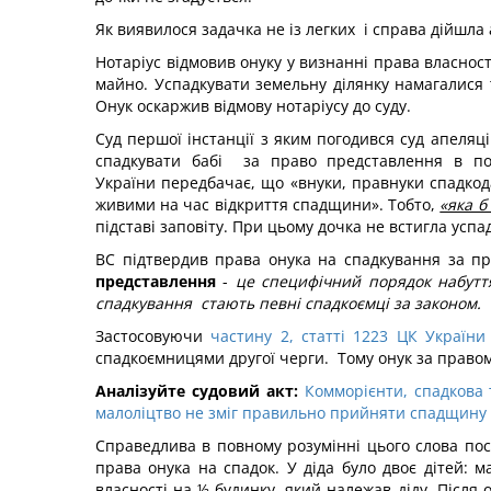
Як виявилося задачка не із легких і справа дійшла
Нотаріус відмовив онуку у визнанні права власнос
майно. Успадкувати земельну ділянку намагалися 
Онук оскаржив відмову нотаріусу до суду.
Суд першої інстанції з яким погодився суд апеляц
спадкувати бабі за право представлення в пор
України передбачає, що «внуки, правнуки спадко
живими на час відкриття спадщини». Тобто,
«яка б
підставі заповіту. При цьому дочка не встигла ус
ВС підтвердив права онука на спадкування за п
представлення
-
це специфічний порядок набутт
спадкування стають певні спадкоємці за законом.
Застосовуючи
частину 2, статті 1223 ЦК України
спадкоємницями другої черги. Тому онук за правом
Аналізуйте судовий акт:
Комморієнти, спадкова 
малоліцтво не зміг правильно прийняти спадщину св
Справедлива в повному розумінні цього слова пост
права онука на спадок. У діда було двоє дітей: м
власності на ½ будинку, який належав діду. Після