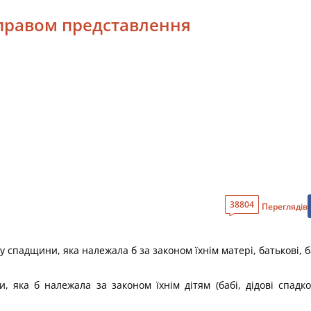
 правом представлення
38804
Переглядів
 спадщини, яка належала б за законом їхнім матері, батькові, б
, яка б належала за законом їхнім дітям (бабі, дідові спад