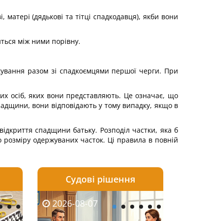
 матері (дядькові та тітці спадкодавця), якби вони
ться між ними порівну.
кування разом зі спадкоємцями першої черги. При
тих осіб, яких вони представляють. Це означає, що
спадщини, вони відповідають у тому випадку, якщо в
відкриття спадщини батьку. Розподіл частки, яка б
 розміру одержуваних часток. Ці правила в повній
Судові рішення
2026-08-06
2026-08-03
2026-08-07
2026-08-07
2026-08-05
2026-08-03
2026-08-06
2026-08-0