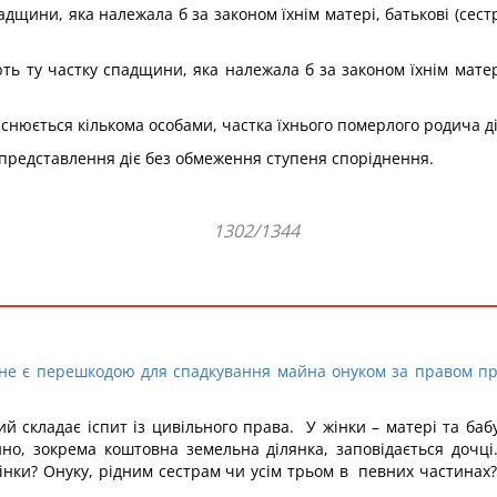
дщини, яка належала б за законом їхнім матері, батькові (сест
ь ту частку спадщини, яка належала б за законом їхнім матері,
снюється кількома особами, частка їхнього померлого родича д
о представлення діє без обмеження ступеня споріднення.
1302/1344
 не є перешкодою для спадкування майна онуком за правом пр
ий складає іспит із цивільного права. У жінки – матері та бабус
йно, зокрема коштовна земельна ділянка, заповідається дочці
інки? Онуку, рідним сестрам чи усім трьом в певних частинах? 