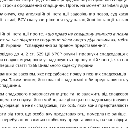
сі строки оформлення спадщини. Проте, на момент загибелі діда 
у онуку, суд апеляційної інстанції задовільнив позов, суд каса
ї в силі, ВСУ скасував рішення суду касаційної інстанції та за
ної інстанції про те, «
що право на спадщину виникло в позива
вих на час відкриття спадщини після смерті діда позивача, тобт
6 ЦК України - "спадкування за правом представлення".
овідно до ч. 2 ст. 529 ЦК УРСР онуки і правнуки спадкодавця
 би спадкоємцем; вони успадковують порівну в тій частці, яка н
першій статті 1266 Цивільного кодексу України.
ання за законом, яке передбачає появу в певних спадкоємців 
мцем. Таким чином, його власні спадкоємці ніби представляють 
 спадщини.
м спадкового правонаступництва та не залежить від спадково
цем, не спадкує його майно, але діти цього спадкоємця (внук
адкодавця, а не як спадкоємці тих осіб, яких вони представляють
и від того, що особа, яку представляють, померла не раніше,
 перебування в живих особи, яку представляють, на час відкр