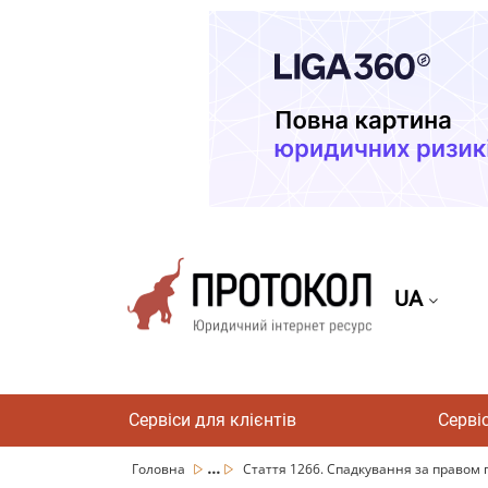
UA
Сервіси для клієнтів
Серві
...
Головна
Стаття 1266. Спадкування за правом