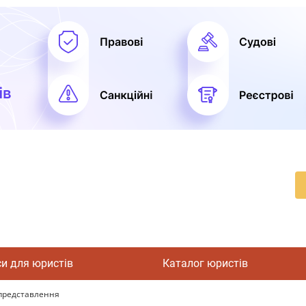
си для юристів
Каталог юристів
 представлення