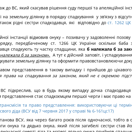
 аж до ВС, який скасував рішення суду першої та апеляційної і
ті на земельну ділянку в порядку спадкування у зв’язку з відс
також рідні сестри спадкодавця, які відповідно до
ст. 1262 ЦК
ійної інстанції відмовив онуку – позивачу у задоволенні позов
ядку, передбаченому ст. 1266 ЦК України оскільки баба 
давця спадкують ту частку спадщини, яка
б належала б за за
 належала б за законом».
А тут є дійсний заповіт, і успадкування
падкувати земельну ділянку та оформити правовстановлюючи док
равом представлення в такому випадку і прийшов до цікавого
я права на спадкування за законом, який не є окремою підст
ВС підкреслив, що в будь якому випадку дочка спадкодавця 
 представлення стає спадкоємцем першої черги і має право на 
трансмісія та право представлення: використовуючи ці термі
ого діда (ВСУ від 7 червня 2017 у справі № 6-161цс17)
анова ВСУ, яка через багато років після одночасної, тобто в о
ати онука та дядько онука, який після загибелі сестри став 
 одночасної смерті діда та матері дядько онука прийняв спадщ