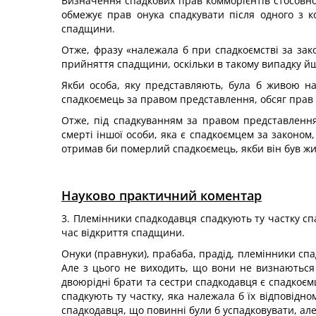
Визначення спадкових прав комморієнтів стосовно
обмежує прав онука спадкувати після одного з к
спадщини.
Отже, фразу «належала б при спадкоємстві за зак
прийняття спадщини, оскільки в такому випадку йш
Якби особа, яку представляють, була б живою на
спадкоємець за правом представлення, обсяг прав 
Отже, під спадкуванням за правом представлення
смерті іншої особи, яка є спадкоємцем за законом,
отримав би померлий спадкоємець, якби він був ж
Науково практичний коментар
3. Племінники спадкодавця спадкують ту частку спа
час відкриття спадщини.
Онуки (правнуки), прабаба, прадід, племінники спа
Але з цього не виходить, що вони не визнаються 
двоюрідні брати та сестри спадкодавця є спадкоєм
спадкують ту частку, яка належала б їх відповідно
спадкодавця, що повинні були б успадковувати, ал