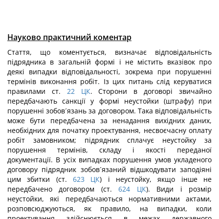
Науково практичний коментар
Стаття, що коментується, визначає відповідальність
підрядника в загальній формі і не містить вказівок про
деякі випадки відповідальності, зокрема при порушенні
термінів виконання робіт. Із цих питань слід керуватися
правилами ст.
22
ЦК
. Сторони в договорі звичайно
передбачають санкції у формі неустойки (штрафу) при
порушенні зобов´язань за договором. Така відповідальність
може бути передбачена за ненадання вихідних даних,
необхідних для початку проектування, несвоєчасну оплату
робіт замовником; підрядник сплачує неустойку за
порушення термінів, складу і якості переданої
документації. В усіх випадках порушення умов укладеного
договору підрядник зобов´язаний відшкодувати заподіяні
цим збитки (ст.
623
ЦК
) і неустойку, якщо інше не
передбачено договором (ст.
624
ЦК
). Види і розмір
неустойки, які передбачаються нормативними актами,
розповсюджуються, як правило, на випадки, коли
проектування здійснюється в межах державного