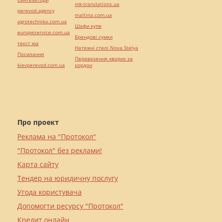
mk-translations.ua
perevod.agency
maltina.com.ua
agrotechnika.com.ua
Шафи купе
europeservice.com.ua
Брендові сумки
текст юа
Натяжні стелі Nova Stelya
Посилання
Перевезення хворих за
kievperevod.com.ua
кордон
Про проект
Реклама на "Протокол"
"Протокол" без реклами!
Карта сайту
Тендер на юридичну послугу
Угода користувача
Допомогти ресурсу "Протокол"
Кредит онлайн