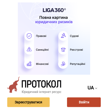
UA
Зареєструватися
Ввійти