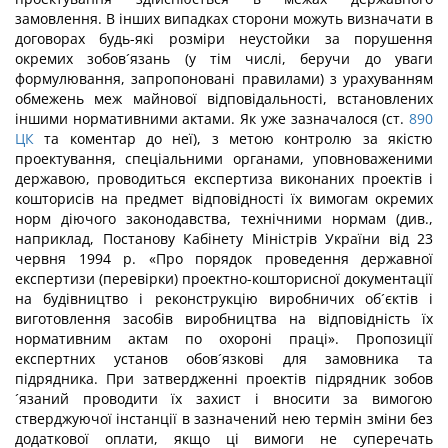
замовлення. В інших випадках сторони можуть визначати в
договорах будь-які розміри неустойки за порушення
окремих зобов´язань (у тім числі, беручи до уваги
формулювання, запропоновані правилами) з урахуванням
обмежень меж майнової відповідальності, встановлених
іншими нормативними актами. Як уже зазначалося (ст.
890
ЦК
та коментар до неї), з метою контролю за якістю
проектування, спеціальними органами, уповноваженими
державою, проводиться експертиза виконаних проектів і
кошторисів на предмет відповідності їх вимогам окремих
норм діючого законодавства, технічними нормам (див.,
наприклад, Постанову Кабінету Міністрів України від 23
червня 1994 р. «Про порядок проведення державної
експертизи (перевірки) проектно-кошторисної документації
на будівництво і реконструкцію виробничих об´єктів і
виготовлення засобів виробництва на відповідність їх
нормативним актам по охороні праці». Пропозиції
експертних установ обов´язкові для замовника та
підрядника. При затвердженні проектів підрядник зобов
´язаний проводити їх захист і вносити за вимогою
стверджуючої інстанції в зазначений нею термін зміни без
додаткової оплати, якщо ці вимоги не суперечать