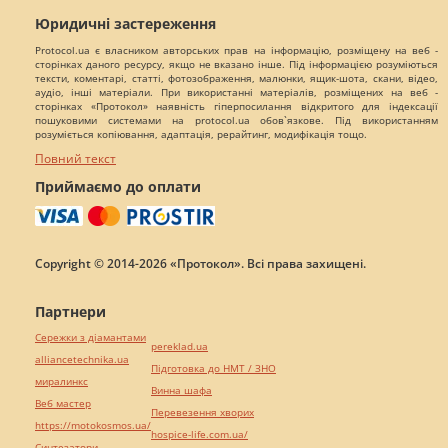
Юридичні застереження
Protocol.ua є власником авторських прав на інформацію, розміщену на веб -
сторінках даного ресурсу, якщо не вказано інше. Під інформацією розуміються
тексти, коментарі, статті, фотозображення, малюнки, ящик-шота, скани, відео,
аудіо, інші матеріали. При використанні матеріалів, розміщених на веб -
сторінках «Протокол» наявність гіперпосилання відкритого для індексації
пошуковими системами на protocol.ua обов`язкове. Під використанням
розуміється копіювання, адаптація, рерайтинг, модифікація тощо.
Повний текст
Приймаємо до оплати
Copyright © 2014-2026 «Протокол». Всі права захищені.
Партнери
Сережки з діамантами
pereklad.ua
alliancetechnika.ua
Підготовка до НМТ / ЗНО
миралинкс
Винна шафа
Веб мастер
Перевезення хворих
https://motokosmos.ua/
hospice-life.com.ua/
Синтезатори