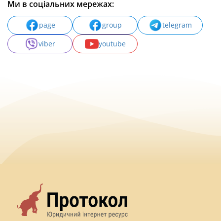
Ми в соціальних мережах:
page
group
telegram
viber
youtube