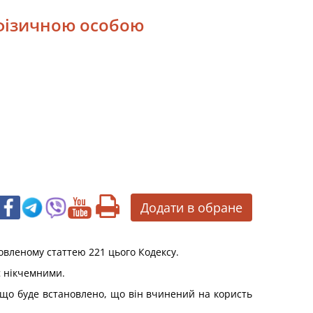
 фізичною особою
Додати в обране
овленому статтею 221 цього Кодексу.
є нікчемними.
кщо буде встановлено, що він вчинений на користь