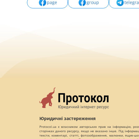
page
group
telegr
Юридичні застереження
Protocol.ua є власником авторських прав на інформацію, роз
сторінках даного ресурсу, якщо не вказано інше. Під інформа
тексти, коментарі, статті, фотозображення, малюнки, ящик-шот