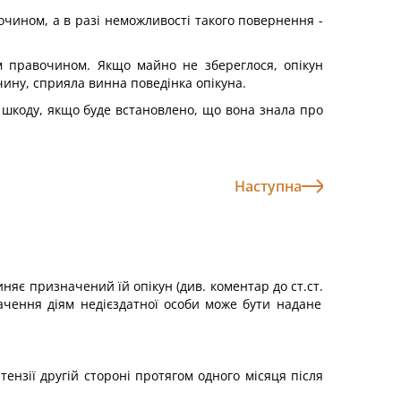
очином, а в разі неможливості такого повернення -
м правочином. Якщо майно не збереглося, опікун
ину, сприяла винна поведінка опікуна.
ну шкоду, якщо буде встановлено, що вона знала про
Наступна
иняє призначений їй опікун (див. коментар до ст.ст.
ачення діям недієздатної особи може бути надане
ензії другій стороні протягом одного місяця після