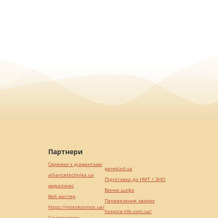
Партнери
Сережки з діамантами
pereklad.ua
alliancetechnika.ua
Підготовка до НМТ / ЗНО
миралинкс
Винна шафа
Веб мастер
Перевезення хворих
https://motokosmos.ua/
hospice-life.com.ua/
Синтезатори