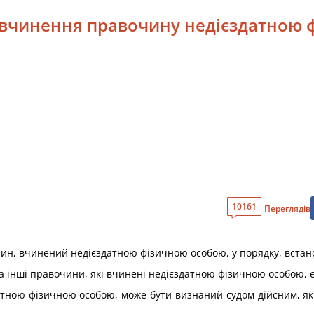
и вчинення правочину недієздатною
10161
Переглядів
ин, вчинений недієздатною фізичною особою, у порядку, встан
та інші правочини, які вчинені недієздатною фізичною особою, 
атною фізичною особою, може бути визнаний судом дійсним, я