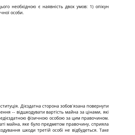
го необхідною є наявність двох умов: 1) опікун
чної особи.
титуція. Дієздатна сторона зобов´язана повернути
ення -- відшкодувати вартість майна за цінами, які
е недієздатною фізичною особою за цим правочином.
аті майна, яке було предметом правочину, сприяла
кодування шкоди третій особі не відбудеться. Таке