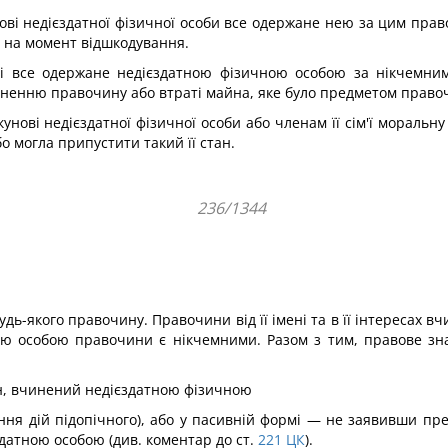
нові недієздатної фізичної особи все одержане нею за цим прав
ь на момент відшкодування.
оні все одержане недієздатною фізичною особою за нікчемни
иненню правочину або втраті майна, яке було предметом правоч
кунові недієздатної фізичної особи або членам її сім'ї мораль
о могла припустити такий її стан.
236/1344
ь-якого правочину. Правочини від її імені та в її інтересах вч
ною особою правочини є нікчемними. Разом з тим, правове зн
н, вчинений недієздатною фізичною
ня дій підопічного), або у пасивній формі — не заявивши прет
датною особою (див. коментар до ст.
221
ЦК
).