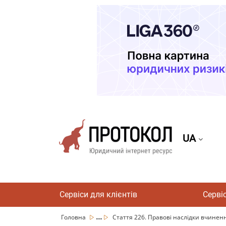
UA
Сервіси для клієнтів
Серві
...
Головна
Стаття 226. Правові наслідки вчиненн