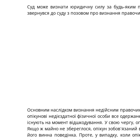
Суд може визнати юридичну силу за будь-яким п
звернувся до суду з позовом про визнання правочи
Основним наслідком визнання недійсним правочину
опікунові недієздатної фізичної особи все одержан
існують на момент відшкодування. У свою чергу, о
Якщо ж майно не збереглося, опікун зобов´язаний
його винна поведінка. Проте, у випадку, коли опі