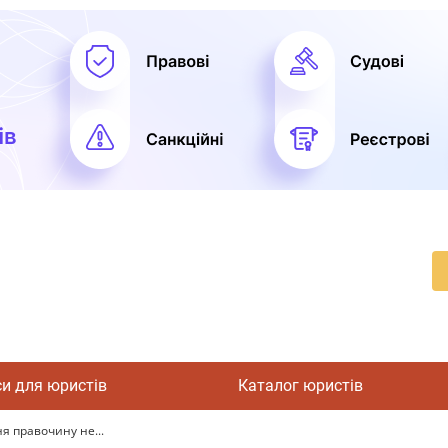
си для юристів
Каталог юристів
я правочину не...