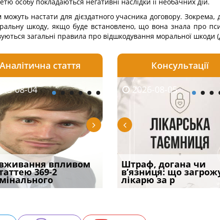
ретю особу покладаються негативні наслідки її необачних дій.
можуть настати для дієздатного учасника договору. Зокрема, д
 моральну шкоду, якщо буде встановлено, що вона знала про пс
вуються загальні правила про відшкодування моральної шкоди (д
Аналітична стаття
Консультації
08-05
26-08-04
2026-07-23
2026-08-05
2026-08-04
2026-08-05
2026-07-30
трафував
вживання впливом
Скорочення під час
Чоловік помер, але
Переоформлення
Штраф, догана чи
При зарахуванні в
ира військової
статтею 369-2
воєнного стану: як діяти
позика залишилася: як
відстрочки за іншою
в’язниця: що загрож
покарання днів
и за ігн
мінального
робото
фраза «на
підставою: нов
лікарю за р
тримання пі