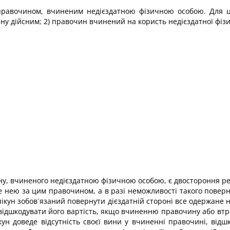
равочином, вчиненим недієздатною фізичною особою. Для цьо
ну дійсним; 2) правочин вчинений на користь недієздатної фізи
, вчиненого недієздатною фізичною особою, є двостороння рес
е нею за цим правочином, а в разі неможливості такого поверн
пікун зобов´язаний повернути дієздатній стороні все одержан
 відшкодувати його вартість, якщо вчиненню правочину або втр
кун доведе відсутність своєї вини у вчиненні правочині, відш