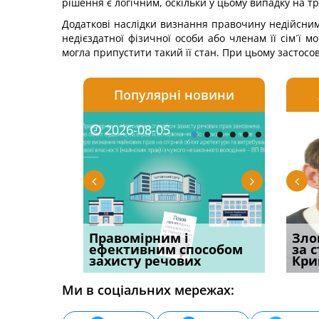
рішення є логічним, оскільки у цьому випадку на т
Додаткові наслідки визнання правочину недійсним 
недієздатної фізичної особи або членам її сім´ї
могла припустити такий її стан. При цьому застосо
Популярні новини
2026-08-05
2026-08-03
2026-
20
овації: 7
Правомірним і
Водії можуть отримати
Суд ош
Зло
н, які
ефективним способом
компенсацію за
команд
за 
захисту речових
незаконні дії
частин
Кри
Ми в соціальних мережах: