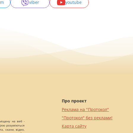
am
viber
youtube
Про проект
Реклама на "Протокол"
"Протокол" без реклами!
міщену на веб -
цією розуміються
Карта сайту
а, скани, відео,