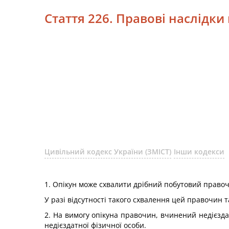
Стаття 226. Правові наслідк
Цивільний кодекс України (ЗМІСТ)
Інши кодекси
1. Опікун може схвалити дрібний побутовий правоч
У разі відсутності такого схвалення цей правочин 
2. На вимогу опікуна правочин, вчинений недієзд
недієздатної фізичної особи.