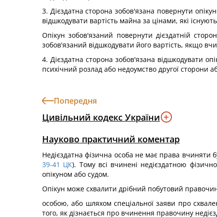
3. Дієздатна сторона зобов'язана повернути опіку
відшкодувати вартість майна за цінами, які існуют
Опікун зобов'язаний повернути дієздатній стор
зобов'язаний відшкодувати його вартість, якщо вч
4. Дієздатна сторона зобов'язана відшкодувати опі
психічний розлад або недоумство другої сторони аб
Попередня
Цивільний кодекс України
Науково практичний коментар
Недієздатна фізична особа не має права вчиняти буд
39-41
ЦК
). Тому всі вчинені недієздатною фізич
опікуном або судом.
Опікун може схвалити дрібний побутовий правочи
особою, або шляхом спеціальної заяви про схвален
того, як дізнається про вчинення правочину недієз