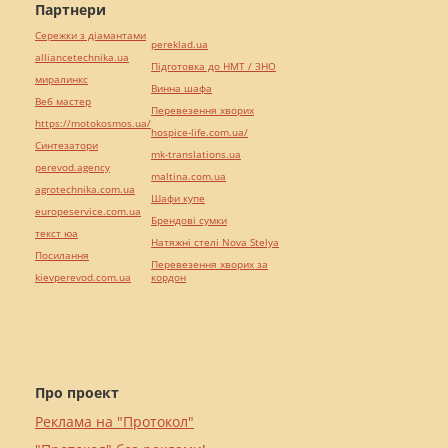
Партнери
Сережки з діамантами
pereklad.ua
alliancetechnika.ua
Підготовка до НМТ / ЗНО
миралинкс
Винна шафа
Веб мастер
Перевезення хворих
https://motokosmos.ua/
hospice-life.com.ua/
Синтезатори
mk-translations.ua
perevod.agency
maltina.com.ua
agrotechnika.com.ua
Шафи купе
europeservice.com.ua
Брендові сумки
текст юа
Натяжні стелі Nova Stelya
Посилання
Перевезення хворих за
kievperevod.com.ua
кордон
Про проект
Реклама на "Протокол"