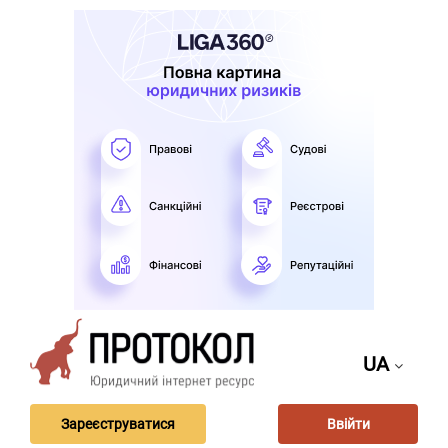
UA
Зареєструватися
Ввійти