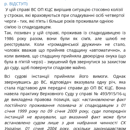
р. ВІДСТУП)
У цій справі ВС ОП КЦС вирішив ситуацію стосовно колізії
у строках, які враховуються при спадкуванні осіб четвертої
черги - тих, які п‘ять і більше років проживали однією
сім‘єю із спадкодавцем.
Так, позивач у цій справі, проживав із спадкодавицею із
1986 року разом, вони були як сім‘я, але шлюб не
реєстрували. Коли «громадянської дружини» не стало,
чоловік вважав що прийняв спадщину «автоматично», а
коли виявив, що спадщину прийняла двоюрідна онука (що
була в п‘ятій черзі) - змушений був звернутися за захистом
до суду, щоб повернути спадкове майно.
Всі судові інстанції прийняли його вимоги. Однак
звернувшись до ВС, відповідач вказувала одну річ, яка
стала підставою для передачі справи до ОП ВС КЦС. Вона
навела практику Верховного Суду у справі № 493/915/16-ц
де викладена правова позиція, що: «
встановлюючи факт
постійного проживання позивача зі спадкодавцем з 01
січня 1999 року по 09 січня 2009 року, суди попередніх
інстанцій не врахували, що вказаний факт може бути
встановлено судом лише з дня набрання чинності СК
України, 01 січня 2004 року, оскільки законодавством