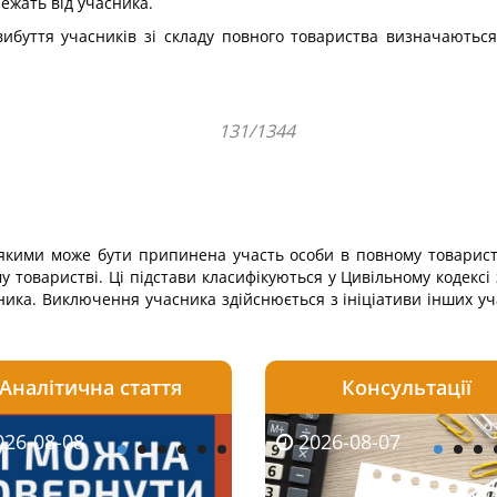
лежать від учасника.
 вибуття учасників зі складу повного товариства визначають
131/1344
 якими може бути припинена участь особи в повному товарист
товаристві. Ці підстави класифікуються у Цивільному кодексі
ника. Виключення учасника здійснюється з ініціативи інших уч
Аналітична стаття
Консультації
08-06
26-08-08
2026-08-05
2026-08-06
2026-08-07
2026-08-07
2026-07-30