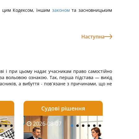
ся цим Кодексом, іншим
законом
та засновницьким
Наступна
ві і при цьому надає учасникам право самостійно
 за вольовою ознакою. Так, перша підстава — вихід
асників, а вибуття - пов´язане з причинами, що не
Судові рішення
2026-08-06
2026-08-04
2026-08-07
2026-08-07
2026-08-05
2026-08-04
2026-08-06
2026-08-0