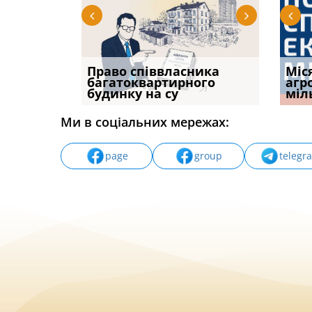
р, але
Право співвласника
ФУНДАМЕНТАЛЬНА
Якщо с
Міс
илася: як
багатоквартирного
ПРОБЛЕМА «СУДОВОЇ
відшк
агр
будинку на су
ПРАКТИКИ», АБО ПР
наявні
міл
Ми в соціальних мережах:
page
group
telegr