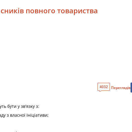
часників повного товариства
4032
Переглядів
ть бути у зв'язку з:
ду з власної ініціативи;