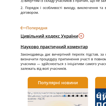
3) вибуттям із складу учасників з причин, що не за
2. Порядок і особливості виходу, виключення та
договором.
Попередня
Цивільний кодекс України
Науково практичний коментар
Законодавець дає вичерпний перелік підстав, за
визначити процедуру припинення участі в повному 
учасника — здійснюється з ініціативи самого учас
залежать від волі учасників.
Популярні новини
2026-08-07
2026-08-03
2026-
20