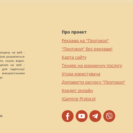
Про проект
Реклама на "Протокол"
"Протокол" без реклами!
міщену на веб -
цією розуміються
Карта сайту
а, скани, відео,
іщених на веб -
Тендер на юридичну послугу
 для індексації
 використанням
Угода користувача
що.
Допомогти ресурсу "Протокол"
Кредит онлайн
iGaming Protocol
і.