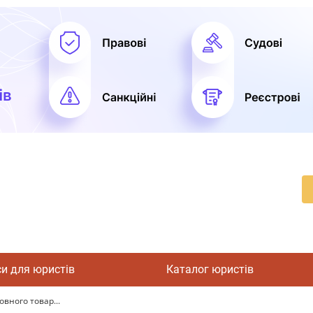
си для юристів
Каталог юристів
овного товар...