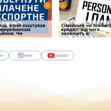
уд встановив для
яць, який коштував
Чи потрібна ФОП
Документи, на яких не
Огляд практики ВС від
Сімейний чи особис
Восьмий ААС фак
одування шкоди
овиробникам
печатка у 2026 році:
проставляється
Ростислава Кравця, що
кредит: від чого
підтвердив, що 
с
ьйони. Чи
правила засто
апостиль: пер
опублі
залежить ві
може скас
am
viber
youtube