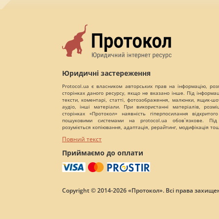
Юридичні застереження
Protocol.ua є власником авторських прав на інформацію, роз
сторінках даного ресурсу, якщо не вказано інше. Під інформа
тексти, коментарі, статті, фотозображення, малюнки, ящик-шот
аудіо, інші матеріали. При використанні матеріалів, розм
сторінках «Протокол» наявність гіперпосилання відкритого
пошуковими системами на protocol.ua обов`язкове. Під
розуміється копіювання, адаптація, рерайтинг, модифікація то
Повний текст
Приймаємо до оплати
Copyright © 2014-2026 «Протокол». Всі права захищен