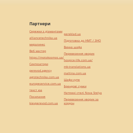
Партнери
Сережки з діамантами
pereklad.ua
alliancetechnika.ua
Підготовка до НМТ / ЗНО
миралинкс
Винна шафа
Веб мастер
Перевезення хворих
https://motokosmos.ua/
hospice-life.com.ua/
Синтезатори
mk-translations.ua
perevod.agency
maltina.com.ua
agrotechnika.com.ua
Шафи купе
europeservice.com.ua
Брендові сумки
текст юа
Натяжні стелі Nova Stelya
Посилання
Перевезення хворих за
kievperevod.com.ua
кордон