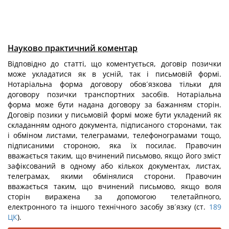
Науково практичний коментар
Відповідно до статті, що коментується, договір позички
може укладатися як в усній, так і письмовій формі.
Нотаріальна форма договору обов´язкова тільки для
договору позички транспортних засобів. Нотаріальна
форма може бути надана договору за бажанням сторін.
Договір позики у письмовій формі може бути укладений як
складанням одного документа, підписаного сторонами, так
і обміном листами, телеграмами, телефонограмами тощо,
підписаними стороною, яка їх посилає. Правочин
вважається таким, що вчинений письмово, якщо його зміст
зафіксований в одному або кількох документах, листах,
телеграмах, якими обмінялися сторони. Правочин
вважається таким, що вчинений письмово, якщо воля
сторін виражена за допомогою телетайпного,
електронного та іншого технічного засобу зв´язку (ст.
189
ЦК
).