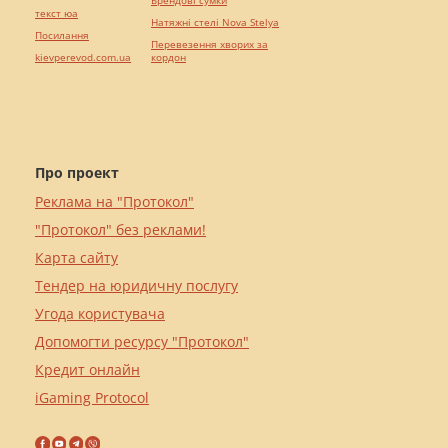
Брендові сумки
текст юа
Натяжні стелі Nova Stelya
Посилання
Перевезення хворих за
kievperevod.com.ua
кордон
Про проект
Реклама на "Протокол"
"Протокол" без реклами!
Карта сайту
Тендер на юридичну послугу
Угода користувача
Допомогти ресурсу "Протокол"
Кредит онлайн
iGaming Protocol