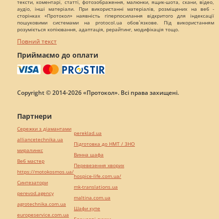
тексти, коментарі, статті, фотозображення, малюнки, ящик-шота, скани, відео,
аудіо, інші матеріали. При використанні матеріалів, розміщених на веб -
сторінках «Протокол» наявність гіперпосилання відкритого для індексації
пошуковими системами на protocol.ua обов`язкове. Під використанням
розуміється копіювання, адаптація, рерайтинг, модифікація тощо.
Повний текст
Приймаємо до оплати
Copyright © 2014-2026 «Протокол». Всі права захищені.
Партнери
Сережки з діамантами
pereklad.ua
alliancetechnika.ua
Підготовка до НМТ / ЗНО
миралинкс
Винна шафа
Веб мастер
Перевезення хворих
https://motokosmos.ua/
hospice-life.com.ua/
Синтезатори
mk-translations.ua
perevod.agency
maltina.com.ua
agrotechnika.com.ua
Шафи купе
europeservice.com.ua