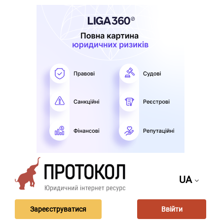
UA
Зареєструватися
Ввійти