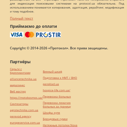
для индексации поисковыми системами на protocol.ua обязательна. Под
использованием понимается копирования, адаптация, рерайтинг, модификация
и тому подобное.
Полный текст
Приймаємо до оплати
Copyright © 2014-2026 «Протокол». Все права защищены.
Партнёры
Серьги с
Винный шкаф
бриллиантами
Подготовка к НМТ / ВНО
alliancetechnika.ua
pereklad.ua
миралинкс
hospice-life.com.ua/
Веб мастер
Перевозка больных
https://motokosmos.ua/
Перевозка лежачих
Синтезаторы
больных за границу
agrotechnika.com.ua
Шкафы купе
perevod.agency
Брендовые сумки
europeservice.com.ua
Натяжные потолки Nova