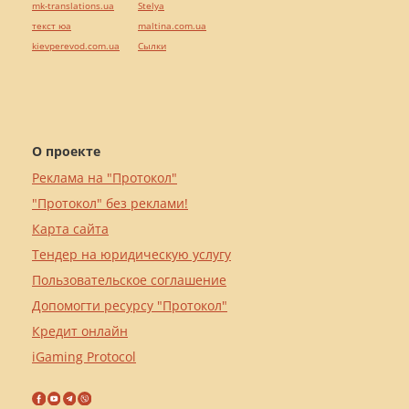
mk-translations.ua
Stelya
текст юа
maltina.com.ua
kievperevod.com.ua
Cылки
О проекте
Реклама на "Протокол"
"Протокол" без реклами!
Карта сайта
Тендер на юридическую услугу
Пользовательское соглашение
Допомогти ресурсу "Протокол"
Кредит онлайн
iGaming Protocol