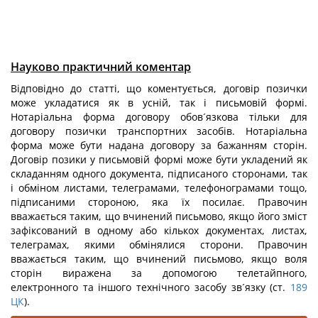
Науково практичний коментар
Відповідно до статті, що коментується, договір позички
може укладатися як в усній, так і письмовій формі.
Нотаріальна форма договору обов´язкова тільки для
договору позички транспортних засобів. Нотаріальна
форма може бути надана договору за бажанням сторін.
Договір позики у письмовій формі може бути укладений як
складанням одного документа, підписаного сторонами, так
і обміном листами, телеграмами, телефонограмами тощо,
підписаними стороною, яка їх посилає. Правочин
вважається таким, що вчинений письмово, якщо його зміст
зафіксований в одному або кількох документах, листах,
телеграмах, якими обмінялися сторони. Правочин
вважається таким, що вчинений письмово, якщо воля
сторін виражена за допомогою телетайпного,
електронного та іншого технічного засобу зв´язку (ст.
189
ЦК
).