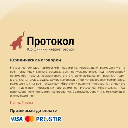
Юридические оговорки
Protocol.ua обладает авторскими правами на информацию, размещенную на
веб - страницах данного ресурса, если не указано иное. Под информацией
понимаются тексты, комментарии, статьи, фотоизображения, рисунки, ящик-
шота, сканы, видео, аудио, другие материалы. При использовании материалов,
размещенных на веб - страницах «Протокол» наличие гиперссылки открытого
для индексации поисковыми системами на protocol.ua обязательна. Под
использованием понимается копирования, адаптация, рерайтинг, модификация
и тому подобное.
Полный текст
Приймаємо до оплати