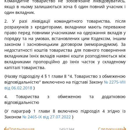
Командитне товариство не зобов'язане ліквідовуватись,
якщо в ньому залишаються хоча б один повний учасник і
один вкладник.
2. У разі ліквідації командитного товариства, після
розрахунків з кредиторами, вкладники мають переважне
право перед повними учасниками на одержання вкладів у
порядку та на умовах, встановлених цим Кодексом, іншим
законом і засновницьким договором (меморандумом). За
недостатності коштів товариства для повного повернення
вкладникам їхніх вкладів наявні кошти розподіляються між
вкладниками пропорційно до їхніх часток у складеному
капіталі товариства.
{Назву підрозділу 4 § 1 глави 8 "4. Товариство з обмеженою
відповідальністю" виключено на підставі Закону
№ 2275-VIII
від 06.02.2018
}
4. Товариства з обмеженою та додатковою
відповідальністю
{У параграф 1 глави 8 включено підрозділ 4 згідно із
Законом
№ 2465-IX від 27.07.2022
}
Предыдущая
Следующая
145/1344