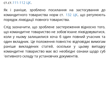
ст.ст.
111-112
ЦК
.
Як і раніше, зроблено посилання на застосування до
командитного товариства норм ст.
132
ЦК
, що регулюють
порядок ліквідації повного товариства.
Слід зазначити, що зроблене застереження відносно того,
що командитне товариство не зобов´язане ліквідовуватися,
коли у ньому залишилися хоча б один повний учасник та
один вкладник. Це положення повністю відповідає вимогам
раніше викладених статей, оскільки у цьому випадку
командитне товариство має всі необхідні ознаки щодо суб
´єктивного складу та установчих документів.