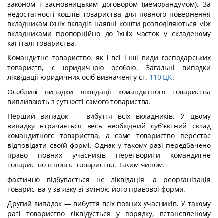
законом і засновницьким договором (меморандумом). За
недостатності коштів товариства для повного повернення
вкладникам їхніх вкладів наявні кошти розподіляються між
вкладниками пропорційно до їхніх часток у складеному
капіталі товариства.
Командитне товариство, як і всі інші види господарських
товариств, є юридичною особою. Загальні випадки
ліквідації юридичних осіб визначені у ст.
110
ЦК
.
Особливі випадки ліквідації командитного товариства
випливають з сутності самого товариства.
Перший випадок — вибуття всіх вкладників. У цьому
випадку втрачається весь необхідний суб´єктний склад
командитного товариства, а саме товариство перестає
відповідати своїй формі. Однак у такому разі передбачено
право повних учасників перетворити командитне
товариство в повне товариство. Таким чином,
фактично відбувається не ліквідація, а реорганізація
товариства у зв´язку зі зміною його правової форми.
Другий випадок — вибуття всіх повних учасників. У такому
разі товариство ліквідується у порядку, встановленому