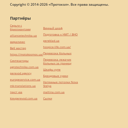
Copyright © 2014-2026 «Протокол». Все права защищены.
Партнёры
Серьги с
Винный шкаф
бриллиантами
Подготовка к НМТ / ВНО
alliancetechnika.ua
pereklad.ua
миралинкс
hospice-life.com.ua/
Веб мастер
Перевозка больных
https://motokosmos.ua/
Перевозка лежачих
Синтезаторы
больных за границу
agrotechnika.com.ua
Шкафы купе
perevod.agency
Брендовые сумки
europeservice.com.ua
Натяжные потолки Nova
mk-translations.ua
Stelya
текст юа
maltina.com.ua
kievperevod.com.ua
Cылки