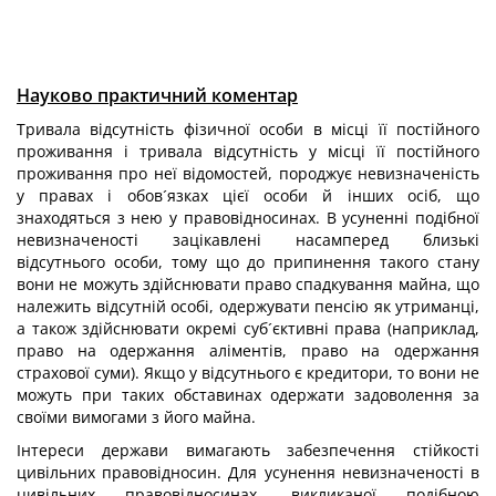
Науково практичний коментар
Тривала відсутність фізичної особи в місці її постійного
проживання і тривала відсутність у місці її постійного
проживання про неї відомостей, породжує невизначеність
у правах і обов´язках цієї особи й інших осіб, що
знаходяться з нею у правовідносинах. В усуненні подібної
невизначеності зацікавлені насамперед близькі
відсутнього особи, тому що до припинення такого стану
вони не можуть здійснювати право спадкування майна, що
належить відсутній особі, одержувати пенсію як утриманці,
а також здійснювати окремі суб´єктивні права (наприклад,
право на одержання аліментів, право на одержання
страхової суми). Якщо у відсутнього є кредитори, то вони не
можуть при таких обставинах одержати задоволення за
своїми вимогами з його майна.
Інтереси держави вимагають забезпечення стійкості
цивільних правовідносин. Для усунення невизначеності в
цивільних правовідносинах, викликаної подібною