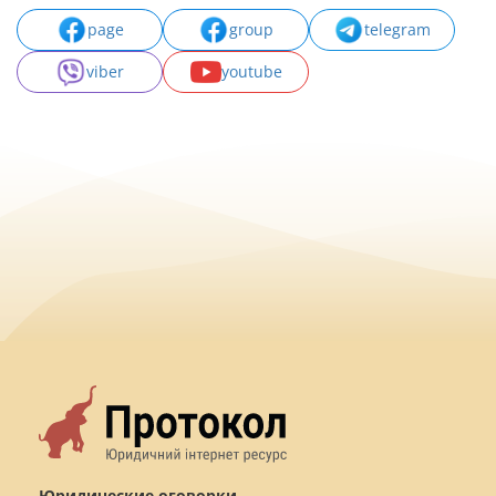
page
group
telegram
viber
youtube
Юридические оговорки