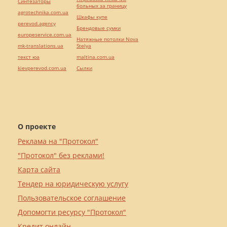
Синтезаторы
больных за границу
agrotechnika.com.ua
Шкафы купе
perevod.agency
Брендовые сумки
europeservice.com.ua
Натяжные потолки Nova
mk-translations.ua
Stelya
текст юа
maltina.com.ua
kievperevod.com.ua
Cылки
О проекте
Реклама на "Протокол"
"Протокол" без реклами!
Карта сайта
Тендер на юридическую услугу
Пользовательское соглашение
Допомогти ресурсу "Протокол"
Кредит онлайн