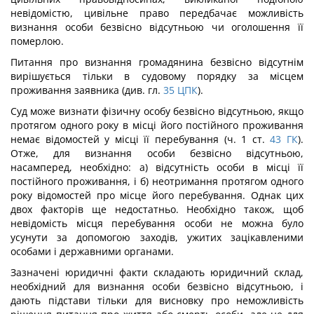
невідомістю, цивільне право передбачає можливість
визнання особи безвісно відсутньою чи оголошення її
померлою.
Питання про визнання громадянина безвісно відсутнім
вирішується тільки в судовому порядку за місцем
проживання заявника (див. гл.
35
ЦПК
).
Суд може визнати фізичну особу безвісно відсутньою, якщо
протягом одного року в місці його постійного проживання
немає відомостей у місці її перебування (ч. 1 ст.
43
ГК
).
Отже, для визнання особи безвісно відсутньою,
насамперед, необхідно: а) відсутність особи в місці її
постійного проживання, і б) неотримання протягом одного
року відомостей про місце його перебування. Однак цих
двох факторів ще недостатньо. Необхідно також, щоб
невідомість місця перебування особи не можна було
усунути за допомогою заходів, ужитих зацікавленими
особами і державними органами.
Зазначені юридичні факти складають юридичний склад,
необхідний для визнання особи безвісно відсутньою, і
дають підстави тільки для висновку про неможливість