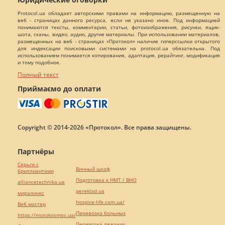
Protocol.ua обладает авторскими правами на информацию, размещенную на
веб - страницах данного ресурса, если не указано иное. Под информацией
понимаются тексты, комментарии, статьи, фотоизображения, рисунки, ящик-
шота, сканы, видео, аудио, другие материалы. При использовании материалов,
размещенных на веб - страницах «Протокол» наличие гиперссылки открытого
для индексации поисковыми системами на protocol.ua обязательна. Под
использованием понимается копирования, адаптация, рерайтинг, модификация
и тому подобное.
Полный текст
Приймаємо до оплати
Copyright © 2014-2026 «Протокол». Все права защищены.
Партнёры
Серьги с
Винный шкаф
бриллиантами
Подготовка к НМТ / ВНО
alliancetechnika.ua
pereklad.ua
миралинкс
hospice-life.com.ua/
Веб мастер
Перевозка больных
https://motokosmos.ua/
Перевозка лежачих