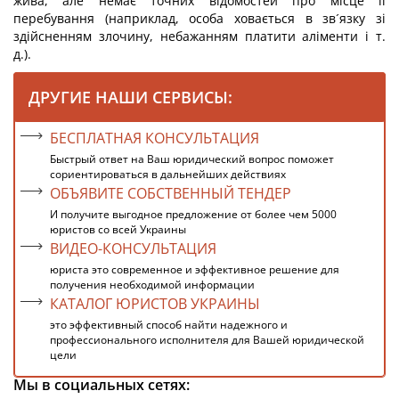
жива, але немає точних відомостей про місце її
перебування (наприклад, особа ховається в зв´язку зі
здійсненням злочину, небажанням платити аліменти і т.
д.).
ДРУГИЕ НАШИ СЕРВИСЫ:
БЕСПЛАТНАЯ КОНСУЛЬТАЦИЯ
Быстрый ответ на Ваш юридический вопрос поможет
сориентироваться в дальнейших действиях
ОБЪЯВИТЕ СОБСТВЕННЫЙ ТЕНДЕР
И получите выгодное предложение от более чем 5000
юристов со всей Украины
ВИДЕО-КОНСУЛЬТАЦИЯ
юриста это современное и эффективное решение для
получения необходимой информации
КАТАЛОГ ЮРИСТОВ УКРАИНЫ
это эффективный способ найти надежного и
профессионального исполнителя для Вашей юридической
цели
Мы в социальных сетях: