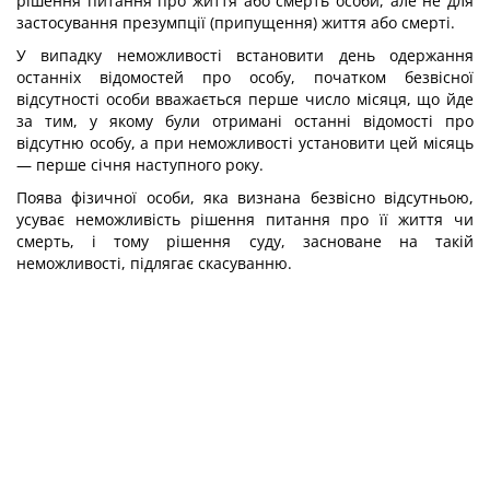
рішення питання про життя або смерть особи, але не для
застосування презумпції (припущення) життя або смерті.
У випадку неможливості встановити день одержання
останніх відомостей про особу, початком безвісної
відсутності особи вважається перше число місяця, що йде
за тим, у якому були отримані останні відомості про
відсутню особу, а при неможливості установити цей місяць
— перше січня наступного року.
Поява фізичної особи, яка визнана безвісно відсутньою,
усуває неможливість рішення питання про її життя чи
смерть, і тому рішення суду, засноване на такій
неможливості, підлягає скасуванню.