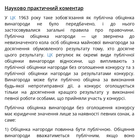
Науково практичний коментар
У
ЦК
1963 року таке зобов´язання як публічна обіцянка
винагороди не було передбачено, і до нього
застосовувалися загальні правила про правочини.
Публічна обіцянка нагороди — це звернена до
невизначеного кола осіб обіцянка майнової винагороди за
досягнення обумовленого результату тому, хто досягне
цього результату.
ЦК
регулює як окремі види публічної
обіцянки винагороди відносини, що випливають з
публічної обіцянки нагороди без оголошення конкурсу та з
публічної обіцянки нагороди за результатами конкурсу.
Винагорода може бути публічно обіцяна за виконання
будь-якої непротиправної дії, а конкурс оголошується
тільки на досягнення кращого результату у виконанні
певної роботи особами, що прийняли участь у конкурсі.
Публічна обіцянка винагороди без оголошення конкурсу
має юридичне значення лише за наявності певних ознак, а
саме:
1) Обіцянка нагороди повинна бути публічною. Обіцяння
винагороди вважатиметься публічним, якщо воно