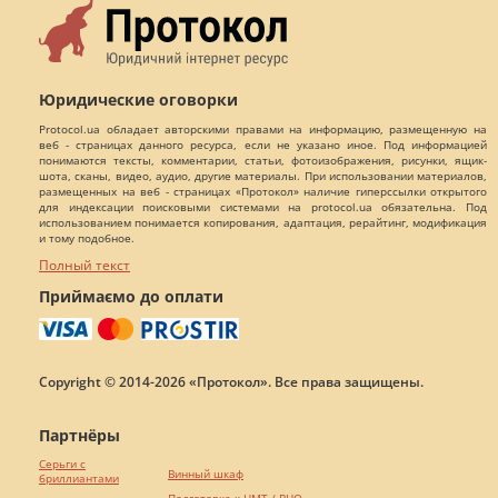
Юридические оговорки
Protocol.ua обладает авторскими правами на информацию, размещенную на
веб - страницах данного ресурса, если не указано иное. Под информацией
понимаются тексты, комментарии, статьи, фотоизображения, рисунки, ящик-
шота, сканы, видео, аудио, другие материалы. При использовании материалов,
размещенных на веб - страницах «Протокол» наличие гиперссылки открытого
для индексации поисковыми системами на protocol.ua обязательна. Под
использованием понимается копирования, адаптация, рерайтинг, модификация
и тому подобное.
Полный текст
Приймаємо до оплати
Copyright © 2014-2026 «Протокол». Все права защищены.
Партнёры
Серьги с
Винный шкаф
бриллиантами