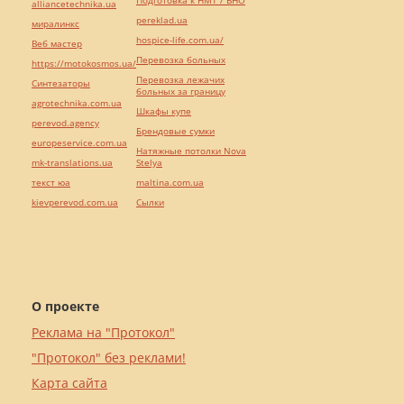
Подготовка к НМТ / ВНО
alliancetechnika.ua
pereklad.ua
миралинкс
hospice-life.com.ua/
Веб мастер
Перевозка больных
https://motokosmos.ua/
Перевозка лежачих
Синтезаторы
больных за границу
agrotechnika.com.ua
Шкафы купе
perevod.agency
Брендовые сумки
europeservice.com.ua
Натяжные потолки Nova
mk-translations.ua
Stelya
текст юа
maltina.com.ua
kievperevod.com.ua
Cылки
О проекте
Реклама на "Протокол"
"Протокол" без реклами!
Карта сайта