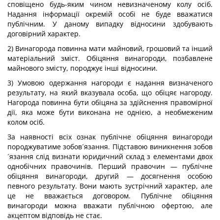
сповіщено будь-яким чином невизначеному колу осіб.
Надання інформації окремій особі не буде вважатися
публічним. У даному випадку відносини здобувають
договірний характер.
2) Винагорода повинна мати майновий, грошовий та інший
матеріальний зміст. Обіцяння винагороди, позбавлене
майнового змісту, породжує інші відносини.
3) Умовою одержання нагороди є надання визначеного
результату, на який вказувала особа, що обіцяє нагороду.
Нагорода повинна бути обіцяна за здійснення правомірної
дії, яка може бути виконана не однією, а необмеженим
колом осіб.
За наявності всіх ознак публічне обіцяння винагороди
породжуватиме зобов´язання. Підставою виникнення зобов
´язання слід визнати юридичний склад з елементами двох
однобічних правочинів. Перший правочин — публічне
обіцяння винагороди, другий — досягнення особою
певного результату. Вони мають зустрічний характер, але
це не вважається договором. Публічне обіцяння
винагороди можна вважати публічною офертою, але
акцептом відповідь не стає.