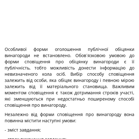
Особливої форми оголошення публічної обіцянки
винагороди не встановлено. Обов´язковою умовою до
форми сповіщення про обіцянку винагороди є її
публічність, тобто можливість донести інформацію до
невизначеного кола осіб. Вибір способу сповіщення
залежить від особи, яка обіцяє винагороду і певною мірою
залежить від її матеріального становища. Важливим
моментом сповіщення є також дотримання строків участі,
які зменшуються при недостатньо поширеному способі
сповіщення про винагороду.
Незалежно від форми сповіщення про винагороду вона
повинна містити наступні умови:
- зміст завдання;