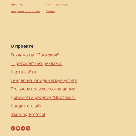
текст юа
maltina.com.ua
kievperevod.com.ua
Cылки
О проекте
Реклама на "Протокол"
"Протокол" без реклами!
Карта сайта
Тендер на юридическую услугу
Пользовательское соглашение
Допомогти ресурсу "Протокол"
Кредит онлайн
iGaming Protocol