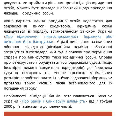
документами приймати рішення про ліквідацію юридичної
особи, можуть бути покладені обов´язки щодо проведення
ліквідації юридичної особи.
Якщо вартість майна юридичної особи недостатня для
задоволення вимог кредиторів, юридична особа
ліквідується в порядку, встановленому Законом України
«
Про відновлення платоспроможності боржника або
визнання його банкрутом
». У разі виявлення зазначених
обставин ліквідатор (ліквідаційна комісія) зобов´язані
звернутися в господарський суд із заявою про порушення
справи про банкрутство такої юридичної особи. Справа
про банкрутство порушується господарським судом, якщо
безспірні вимоги кредитора (кредиторів) до боржника
сукупно складають не менше трьохсот мінімальних
розмірів заробітної плати і не були задоволені боржником
протягом трьох місяців після встановленого для їх
погашення строку.
Особливості ліквідації банків встановлюються Законом
України «
Про банки і банківську діяльність
» від 7 грудня
2000 р. (зі змінами та доповненнями).