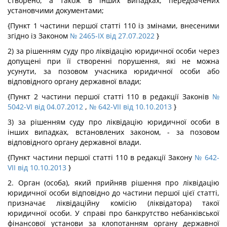
створено, а також в інших випадках, передбачених
установчими документами;
{Пункт 1 частини першої статті 110 із змінами, внесеними
згідно із Законом
№ 2465-IX від 27.07.2022
}
2) за рішенням суду про ліквідацію юридичної особи через
допущені при її створенні порушення, які не можна
усунути, за позовом учасника юридичної особи або
відповідного органу державної влади;
{Пункт 2 частини першої статті 110 в редакції Законів
№
5042-VI від 04.07.2012
,
№ 642-VII від 10.10.2013
}
3) за рішенням суду про ліквідацію юридичної особи в
інших випадках, встановлених законом, - за позовом
відповідного органу державної влади.
{Пункт частини першої статті 110 в редакції Закону
№ 642-
VII від 10.10.2013
}
2. Орган (особа), який прийняв рішення про ліквідацію
юридичної особи відповідно до частини першої цієї статті,
призначає ліквідаційну комісію (ліквідатора) такої
юридичної особи. У справі про банкрутство небанківської
фінансової установи за клопотанням органу державної