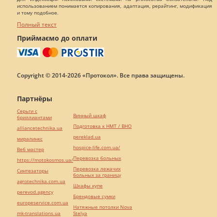
использованием понимается копирования, адаптация, рерайтинг, модификация
и тому подобное.
Полный текст
Приймаємо до оплати
Copyright © 2014-2026 «Протокол». Все права защищены.
Партнёры
Серьги с
Винный шкаф
бриллиантами
Подготовка к НМТ / ВНО
alliancetechnika.ua
pereklad.ua
миралинкс
hospice-life.com.ua/
Веб мастер
Перевозка больных
https://motokosmos.ua/
Перевозка лежачих
Синтезаторы
больных за границу
agrotechnika.com.ua
Шкафы купе
perevod.agency
Брендовые сумки
europeservice.com.ua
Натяжные потолки Nova
mk-translations.ua
Stelya