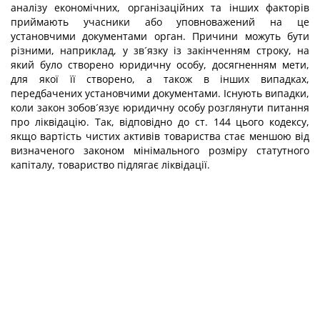
аналізу економічних, організаційних та інших факторів
приймають учасники або уповноважений на це
установчими документами орган. Причини можуть бути
різними, наприклад, у зв´язку із закінченням строку, на
який було створено юридичну особу, досягненням мети,
для якої її створено, а також в інших випадках,
передбачених установчими документами. Існують випадки,
коли закон зобов´язує юридичну особу розглянути питання
про ліквідацію. Так, відповідно до ст. 144 цього кодексу,
якщо вартість чистих активів товариства стає меншою від
визначеного законом мінімального розміру статутного
капіталу, товариство підлягає ліквідації.