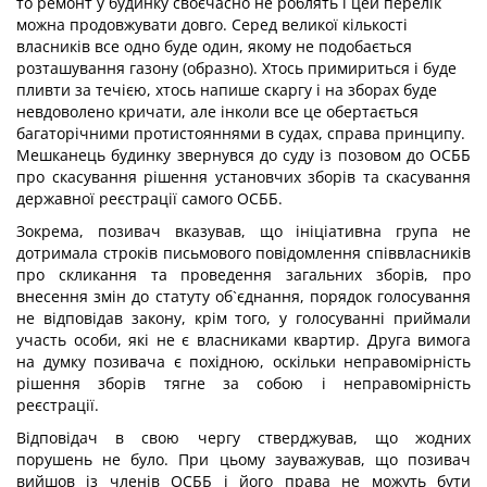
то ремонт у будинку своєчасно не роблять і цей перелік
можна продовжувати довго. Серед великої кількості
власників все одно буде один, якому не подобається
розташування газону (образно). Хтось примириться і буде
пливти за течією, хтось напише скаргу і на зборах буде
невдоволено кричати, але інколи все це обертається
багаторічними протистояннями в судах, справа принципу.
Мешканець будинку звернувся до суду із позовом до ОСББ
про скасування рішення установчих зборів та скасування
державної реєстрації самого ОСББ.
Зокрема, позивач вказував, що ініціативна група не
дотримала строків письмового повідомлення співвласників
про скликання та проведення загальних зборів, про
внесення змін до статуту об`єднання, порядок голосування
не відповідав закону, крім того, у голосуванні приймали
участь особи, які не є власниками квартир. Друга вимога
на думку позивача є похідною, оскільки неправомірність
рішення зборів тягне за собою і неправомірність
реєстрації.
Відповідач в свою чергу стверджував, що жодних
порушень не було. При цьому зауважував, що позивач
вийшов із членів ОСББ і його права не можуть бути