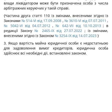
влади ліквідатором може бути призначена особа з числа
арбітражних керуючих у такій справі.
{Частина друга статті 110 із змінами, внесеними згідно із
Законами
№ 514-VI від 17.09.2008
,
№ 3610-VI від 07.07.2011
,
№ 5042-VI від 04.07.2012
,
№ 642-VII від 10.10.2013
; в
редакції Закону
№ 2465-IX від 27.07.2022
; із змінами,
внесеними згідно із Законом
№ 3254-IX від 14.07.2023
}
3. Якщо вартість майна юридичної особи є недостатньою
для задоволення вимог кредиторів, юридична особа
здійснює всі необхідні дії, встановлені законом.