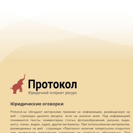
Юридические оговорки
Protocol.ua обладает авторскими правами на информацию, размещенную на
веб - страницах данного ресурса, если не указано иное. Под информацией
понимаются тексты, комментарии, статьи, фотоизображения, рисунки, ящик-
шота, сканы, видео, аудио, другие материалы. При использовании материалов,
размещенных на веб - страницах «Протокол» наличие гиперссылки открытого
для индексации поисковыми системами на protocol.ua обязательна. Под