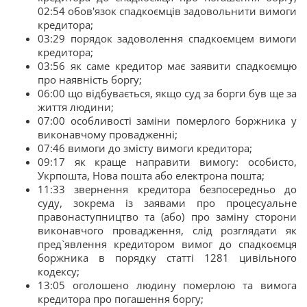
02:54 обов'язок спадкоємців задовольнити вимоги
кредитора;
03:29 порядок задоволення спадкоємцем вимоги
кредитора;
03:56 як саме кредитор має заявити спадкоємцю
про наявність боргу;
06:00 що відбувається, якщо суд за борги був ще за
життя людини;
07:00 особливості заміни померлого боржника у
виконавчому провадженні;
07:46 вимоги до змісту вимоги кредитора;
09:17 як краще направити вимогу: особисто,
Укрпошта, Нова пошта або електрона пошта;
11:33 звернення кредитора безпосередньо до
суду, зокрема із заявами про процесуальне
правонаступництво та (або) про заміну сторони
виконавчого провадження, слід розглядати як
пред`явлення кредитором вимог до спадкоємця
боржника в порядку статті 1281 цивільного
кодексу;
13:05 оголошено людину померлою та вимога
кредитора про погашення боргу;