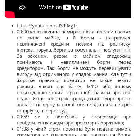
https://youtu.be/os-IS9fMgTk
00:00 коли людина помирає, після неї залишається
не лише майно, а й борги - наприклад,
невиплачені кредити, позики під розписку,
іпотека, порука, борги за комунальні послуги і т.п.
За законом, разом із майном спадкоємці
приймають і невиплачені борги перед
кредитором. Такі борги не можуть перевищувати
вигоду від отриманого у спадок майна. Але тут є
жорстке правило: кредитор не може чекати
роками. Закон дає банку, МФО або іншому
позикодавцю чіткий строк, щоб заявити про свої
права. Якщо цей строк пропущений - борг просто
згорає, і повернути гроші вже не вдасться ні через
нотаріуса, ні через суд.
00:59 чи є обов’язок у спадкоємця про
повідомлення кредитора про смерть боржника;
01:38 у який строк повинна бути подана вимога
кредитора до спадкоємця про погашення боргу;