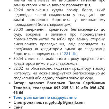
майна не впливає на вирішення питання про
заміну сторони виконавчого провадження;
29:24 визначення судом розмір боргу, який
відповідає частці спадкоємця у спадщині при
заміні померлого боржника у виконавчому
провадженні його спадкоємцем;
30:00 звернення кредитора безпосередньо до
суду, зокрема із заявами про процесуальне
правонаступництво та (або) про заміну сторони
виконавчого провадження, слід розглядати як
пред`явлення кредитором вимог до спадкоємця
боржника в порядку статті
1281
ЦК
;
30:54 сплив шестимісячного строку пред`явлення
кредитором вимоги до спадкоємців;
32:02 чи обов'язково подавати кредитору вимогу
нотаріусу, чи можна звернутися безпосередньо до
спадкоємця або одразу подати заяву до суду.
Автор: адвокат Васильєв Павло Сергійович
Телефон, телеграм: 095-235-31-10 або 096-476-
66-66
Телеграм канал по спадкуванню
Електрона пошта: gplu.dp@gmail.com
Сайт