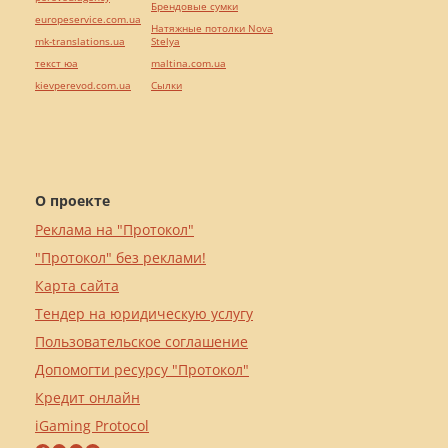
Брендовые сумки
europeservice.com.ua
Натяжные потолки Nova
mk-translations.ua
Stelya
текст юа
maltina.com.ua
kievperevod.com.ua
Cылки
О проекте
Реклама на "Протокол"
"Протокол" без реклами!
Карта сайта
Тендер на юридическую услугу
Пользовательское соглашение
Допомогти ресурсу "Протокол"
Кредит онлайн
iGaming Protocol