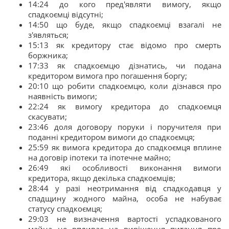
14:24 до кого пред'являти вимогу, якщо
спадкоємці відсутні;
14:50 що буде, якщо спадкоємці взагалі не
з'являться;
15:13 як кредитору стає відомо про смерть
боржника;
17:33 як спадкоємцю дізнатись, чи подана
кредитором вимога про погашення боргу;
20:10 що робити спадкоємцю, коли дізнався про
наявність вимоги;
22:24 як вимогу кредитора до спадкоємця
скасувати;
23:46 доля договору поруки і поручителя при
поданні кредитором вимоги до спадкоємця;
25:59 як вимога кредитора до спадкоємця вплине
на договір іпотеки та іпотечне майно;
26:49 які особливості виконання вимоги
кредитора, якщо декілька спадкоємців;
28:44 у разі неотримання від спадкодавця у
спадщину жодного майна, особа не набуває
статусу спадкоємця;
29:03 не визначення вартості успадкованого