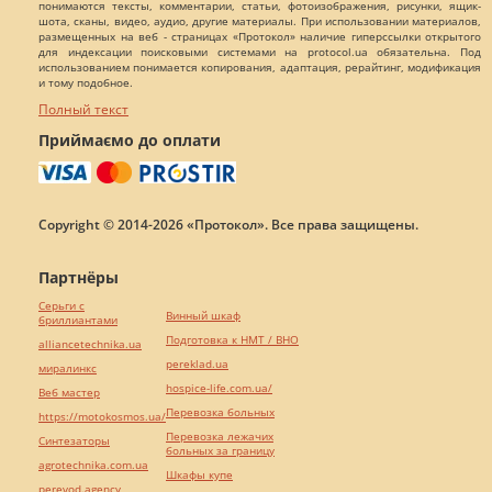
понимаются тексты, комментарии, статьи, фотоизображения, рисунки, ящик-
шота, сканы, видео, аудио, другие материалы. При использовании материалов,
размещенных на веб - страницах «Протокол» наличие гиперссылки открытого
для индексации поисковыми системами на protocol.ua обязательна. Под
использованием понимается копирования, адаптация, рерайтинг, модификация
и тому подобное.
Полный текст
Приймаємо до оплати
Copyright © 2014-2026 «Протокол». Все права защищены.
Партнёры
Серьги с
Винный шкаф
бриллиантами
Подготовка к НМТ / ВНО
alliancetechnika.ua
pereklad.ua
миралинкс
hospice-life.com.ua/
Веб мастер
Перевозка больных
https://motokosmos.ua/
Перевозка лежачих
Синтезаторы
больных за границу
agrotechnika.com.ua
Шкафы купе
perevod.agency