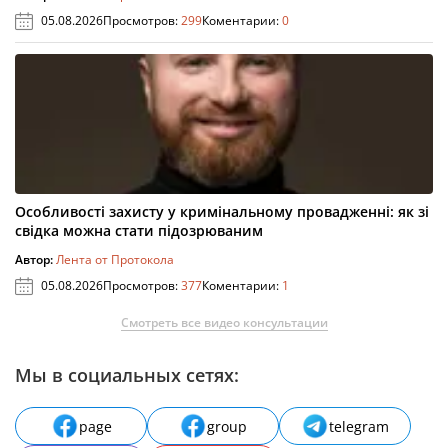
05.08.2026
Просмотров:
299
Коментарии:
0
Особливості захисту у кримінальному провадженні: як зі
свідка можна стати підозрюваним
Автор:
Лента от Протокола
05.08.2026
Просмотров:
377
Коментарии:
1
Смотреть все видео консультации
Мы в социальных сетях:
page
group
telegram