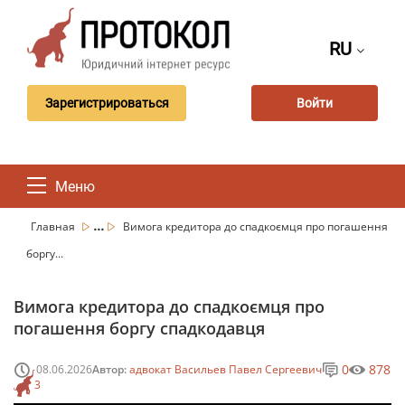
RU
Зарегистрироваться
Войти
Меню
...
Главная
Вимога кредитора до спадкоємця про погашення
боргу...
Вимога кредитора до спадкоємця про
погашення боргу спадкодавця
0
878
08.06.2026
Автор:
адвокат Васильев Павел Сергеевич
3