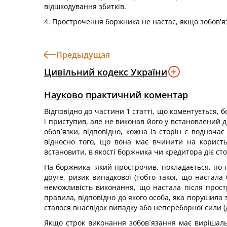
відшкодування збитків.
4. Прострочення боржника не настає, якщо зобов'
Предыдущая
Цивільний кодекс України
Науково практичний коментар
Відповідно до частини 1 статті, що коментується, 
і приступив, але не виконав його у встановлений д
обов´язки, відповідно, кожна із сторін є водноч
відносно того, що вона має вчинити на користь
встановити, в якості боржника чи кредитора діє ст
На боржника, який прострочив, покладається, по-
друге, ризик випадкової (тобто такої, що настал
неможливість виконання, що настала після простр
правила, відповідно до якого особа, яка порушила 
сталося внаслідок випадку або непереборної сили (д
Якщо строк виконання зобов´язання має вирішаль