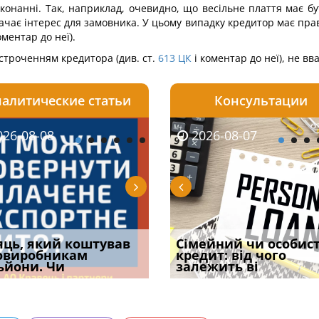
онанні. Так, наприклад, очевидно, що весільне плаття має бу
чає інтерес для замовника. У цьому випадку кредитор має прав
оментар до неї).
строченням кредитора (див. ст.
613
ЦК
і коментар до неї), не в
алитические статьи
Консультации
08-06
26-08-08
2026-08-05
2026-08-06
2026-08-07
2026-08-07
2026-07-30
уд встановив для
яць, який коштував
Чи потрібна ФОП
Документи, на яких не
Огляд практики ВС від
Сімейний чи особис
Восьмий ААС фак
одування шкоди
овиробникам
печатка у 2026 році:
проставляється
Ростислава Кравця, що
кредит: від чого
підтвердив, що 
с
ьйони. Чи
правила засто
апостиль: пер
опублі
залежить ві
може скас