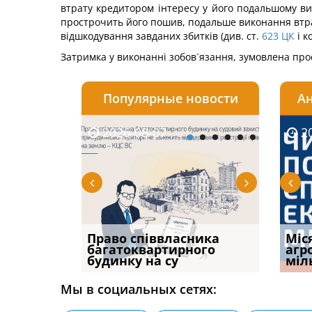
втрату кредитором інтересу у його подальшому вик
прострочить його пошив, подальше виконання втра
відшкодування завданих збитків (див. ст.
623
ЦК
і к
Затримка у виконанні зобов´язання, зумовлена про
Популярные новости
Ан
2026-08-07
2026-08-03
2026-
20
р, але
Право співвласника
ФУНДАМЕНТАЛЬНА
Якщо с
Міс
илася: як
багатоквартирного
ПРОБЛЕМА «СУДОВОЇ
відшк
агр
будинку на су
ПРАКТИКИ», АБО ПР
наявні
міл
Мы в социальных сетях: