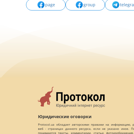
page
group
telegr
Юридические оговорки
Protocol.ua обладает авторскими правами на информацию,
веб - страницах данного ресурса, если не указано иное. 
понимаются тексты, комментарии, статьи, фотоизображения,