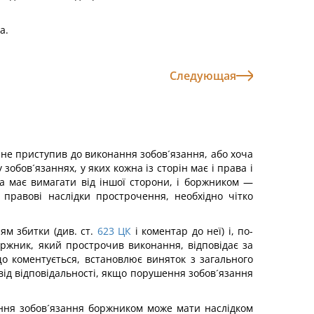
а.
Следующая
і не приступив до виконання зобов´язання, або хоча
обов´язаннях, у яких кожна із сторін має і права і
на має вимагати від іншої сторони, і боржником —
правові наслідки прострочення, необхідно чітко
м збитки (див. ст.
623
ЦК
і коментар до неї) і, по-
оржник, який прострочив виконання, відповідає за
що коментується, встановлює виняток з загального
 від відповідальності, якщо порушення зобов´язання
ання зобов´язання боржником може мати наслідком