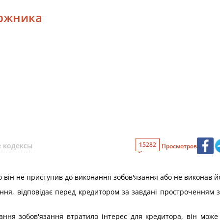
оржника
15282
 кодексы
Просмотров
 він не приступив до виконання зобов'язання або не виконав йо
ння, відповідає перед кредитором за завдані простроченням 
ння зобов'язання втратило інтерес для кредитора, він може