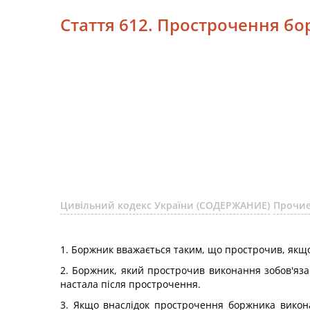
Стаття 612. Прострочення б
Цивільний кодекс України (СОДЕРЖАНИЕ)
Прочие
1. Боржник вважається таким, що прострочив, якщо
2. Боржник, який прострочив виконання зобов'яза
настала після прострочення.
3. Якщо внаслідок прострочення боржника викона