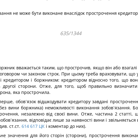
язання не може бути виконане внаслідок прострочення кредитор
635/1344
боржник вважається таким, що прострочив, якщо він або взагал
оговором чи законом строк. При цьому треба враховувати, що у з
ас і кредитором і боржником: кредитором відносно того, що во
 другої сторони. Отже, для того, щоб правильно визначити 
орона, яка прострочила.
перше, обов´язок відшкодувати кредитору завдані прострочення
а без вини боржника) неможливості виконання зобов´язання. Б
очення, незалежно від своєї вини. Отже, частина 2 статті, 
зобов´язання, відповідає лише за наявності вини і звільняється
ив. ст.ст.
614
617
ЦК
і коментар до них).
не значення для його сторін (сторони), прострочення викон