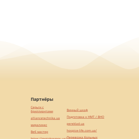
Партнёры
Серьги с
Винный шкаф
бриллиантами
Подготовка к НМТ / ВНО
alliancetechnika.ua
pereklad.ua
миралинкс
hospice-life.com.ua/
Веб мастер
Перевозка больных
https://motokosmos.ua/