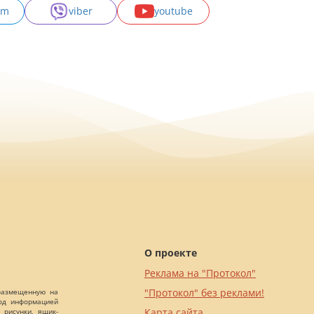
am
viber
youtube
О проекте
Реклама на "Протокол"
"Протокол" без реклами!
 размещенную на
Под информацией
Карта сайта
 рисунки, ящик-