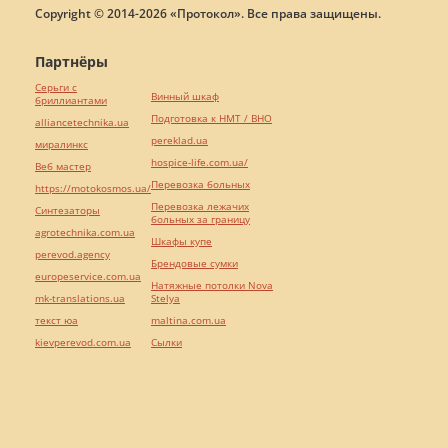
Copyright © 2014-2026 «Протокол». Все права защищены.
Партнёры
Серьги с
Винный шкаф
бриллиантами
Подготовка к НМТ / ВНО
alliancetechnika.ua
pereklad.ua
миралинкс
hospice-life.com.ua/
Веб мастер
Перевозка больных
https://motokosmos.ua/
Перевозка лежачих
Синтезаторы
больных за границу
agrotechnika.com.ua
Шкафы купе
perevod.agency
Брендовые сумки
europeservice.com.ua
Натяжные потолки Nova
mk-translations.ua
Stelya
текст юа
maltina.com.ua
kievperevod.com.ua
Cылки