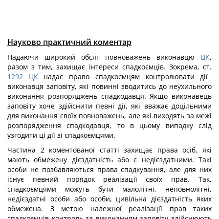
Науково практичний коментар
Надаючи широкий обсяг повноважень виконавцю
ЦК
,
разом з тим, захищає інтереси спадкоємців. Зокрема, ст.
1292
ЦК
надає право спадкоємцям контролювати дії
виконавця заповіту, які повинні зводитись до неухильного
виконання розпоряджень спадкодавця. Якщо виконавець
заповіту хоче здійснити певні дії, які вважає доцільними
для виконання своїх повноважень, але які виходять за межі
розпорядження спадкодавця, то в цьому випадку слід
узгодити ці дії зі спадкоємцями.
Частина 2 коментованої статті захищає права осіб, які
мають обмежену дієздатність або є недієздатними. Такі
особи не позбавляються права спадкування, але для них
існує певний порядок реалізації своїх прав. Так,
спадкоємцями можуть бути малолітні, неповнолітні,
недієздатні особи або особи, цивільна дієздатність яких
обмежена. З метою належної реалізації прав таких
спадкоємців контроль за виконанням заповіту здійснюють