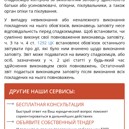
батьки або усиновлювачі, опікуни, піклувальники, а також
орган опіки та піклування.
У випадку невиконання або неналежного виконання
покладених на нього обов´язків, виконавець заповіту несе
відповідальність перед спадкоємцями. Щоб встановити, чи
сумлінно виконує свої повноваження виконавець заповіту,
ч. З та ч. 4 ст.
1292
ЦК
встановлює обов´язок останнього
звітувати про дії, які було ним вчинено щодо виконання
заповіту. Звіт може подаватися на вимогу спадкоємців, або
осіб, зазначених у ч. 2 цієї статті у будь-який час
здійснення виконавцем своїх повноважень. Остаточний
звіт подається виконавцем заповіту після виконання всіх
покладених на нього повноважень.
ДРУГИЕ НАШИ СЕРВИСЫ:
БЕСПЛАТНАЯ КОНСУЛЬТАЦИЯ
Быстрый ответ на Ваш юридический вопрос поможет
сориентироваться в дальнейших действиях
ОБЪЯВИТЕ СОБСТВЕННЫЙ ТЕНДЕР