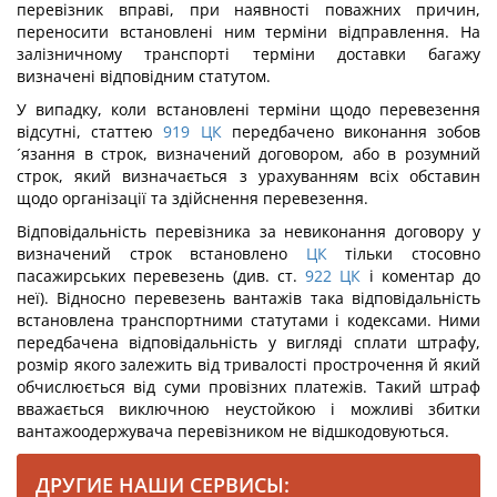
перевізник вправі, при наявності поважних причин,
переносити встановлені ним терміни відправлення. На
залізничному транспорті терміни доставки багажу
визначені відповідним статутом.
У випадку, коли встановлені терміни щодо перевезення
відсутні, статтею
919
ЦК
передбачено виконання зобов
´язання в строк, визначений договором, або в розумний
строк, який визначається з урахуванням всіх обставин
щодо організації та здійснення перевезення.
Відповідальність перевізника за невиконання договору у
визначений строк встановлено
ЦК
тільки стосовно
пасажирських перевезень (див. ст.
922
ЦК
і коментар до
неї). Відносно перевезень вантажів така відповідальність
встановлена транспортними статутами і кодексами. Ними
передбачена відповідальність у вигляді сплати штрафу,
розмір якого залежить від тривалості прострочення й який
обчислюється від суми провізних платежів. Такий штраф
вважається виключною неустойкою і можливі збитки
вантажоодержувача перевізником не відшкодовуються.
ДРУГИЕ НАШИ СЕРВИСЫ: