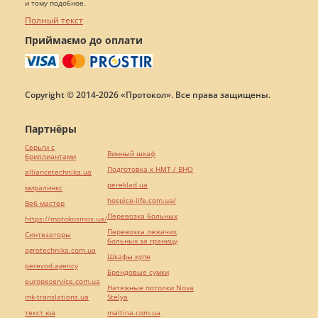
и тому подобное.
Полный текст
Приймаємо до оплати
Copyright © 2014-2026 «Протокол». Все права защищены.
Партнёры
Серьги с
Винный шкаф
бриллиантами
Подготовка к НМТ / ВНО
alliancetechnika.ua
pereklad.ua
миралинкс
hospice-life.com.ua/
Веб мастер
Перевозка больных
https://motokosmos.ua/
Перевозка лежачих
Синтезаторы
больных за границу
agrotechnika.com.ua
Шкафы купе
perevod.agency
Брендовые сумки
europeservice.com.ua
Натяжные потолки Nova
mk-translations.ua
Stelya
текст юа
maltina.com.ua