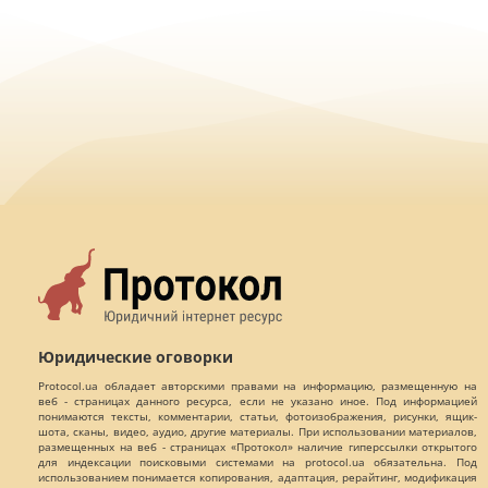
Юридические оговорки
Protocol.ua обладает авторскими правами на информацию, размещенную на
веб - страницах данного ресурса, если не указано иное. Под информацией
понимаются тексты, комментарии, статьи, фотоизображения, рисунки, ящик-
шота, сканы, видео, аудио, другие материалы. При использовании материалов,
размещенных на веб - страницах «Протокол» наличие гиперссылки открытого
для индексации поисковыми системами на protocol.ua обязательна. Под
использованием понимается копирования, адаптация, рерайтинг, модификация