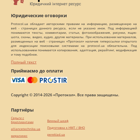
Юридические оговорки
Protocol.ua обладает авторскими правами на информацию, размещенную на
веб - страницах данного ресурса, если не указано иное. Под информацией
понимаются тексты, комментарии, статьи, фотоизображения, рисунки, ящик-
шота, сканы, видео, аудио, другие материалы. При использовании материалов,
размещенных на веб - страницах «Протокол» наличие гиперссылки открытого
для индексации поисковыми системами на protocol.ua обязательна. Под
использованием понимается копирования, адаптация, рерайтинг, модификация
и тому подобное.
Полный текст
Приймаємо до оплати
Copyright © 2014-2026 «Протокол». Все права защищены.
Партнёры
Серьги с
Винный шкаф
бриллиантами
Подготовка к НМТ / ВНО
alliancetechnika.ua
pereklad.ua
миралинкс