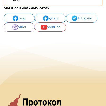
цели
Мы в социальных сетях:
page
group
telegram
viber
youtube