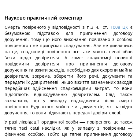
Науково практичний коментар
Смерть повіреного у відповідності з п.З ч.І ст.
1008
ЦК
є
безумовною підставою для припинення договору
доручення, тому що його виконання пов´язано з особою
повіреного і не припускає спадкування. Але не дивлячись
на це, спадкоємці повіреного все-таки мають певні обов
´язки щодо довірителя. А саме: спадкоємці повинні
повідомити довірителя про припинення договору
доручення та вжити заходів, необхідних для охорони майна
довірителя, зокрема, зберегти його речі, документи та
передати їх довірителеві. Якщо вжиття зазначених заходів
передбачає здійснення спадкоємцями витрат, то вони
підлягають відшкодуванню довірителем. Слід також
зазначити, що у випадку надходження після смерті
повіреного будь-якого майна чи документів, як наслідок
доручення, то вони підлягають передачі довірителеві.
У разі ліквідації юридичної особи -— повіреного, це також
тягне такі самі наслідки, як у випадку з повіреним —
фізичною особою. Тобто це тягне припинення договору