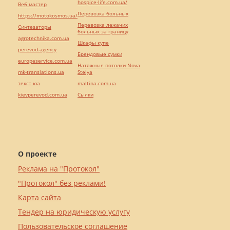
hospice-life.com.ua/
Веб мастер
Перевозка больных
https://motokosmos.ua/
Перевозка лежачих
Синтезаторы
больных за границу
agrotechnika.com.ua
Шкафы купе
perevod.agency
Брендовые сумки
europeservice.com.ua
Натяжные потолки Nova
mk-translations.ua
Stelya
текст юа
maltina.com.ua
kievperevod.com.ua
Cылки
О проекте
Реклама на "Протокол"
"Протокол" без реклами!
Карта сайта
Тендер на юридическую услугу
Пользовательское соглашение