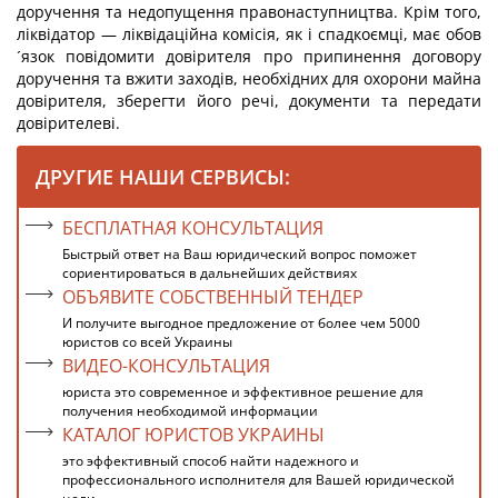
доручення та недопущення правонаступництва. Крім того,
ліквідатор — ліквідаційна комісія, як і спадкоємці, має обов
´язок повідомити довірителя про припинення договору
доручення та вжити заходів, необхідних для охорони майна
довірителя, зберегти його речі, документи та передати
довірителеві.
ДРУГИЕ НАШИ СЕРВИСЫ:
БЕСПЛАТНАЯ КОНСУЛЬТАЦИЯ
Быстрый ответ на Ваш юридический вопрос поможет
сориентироваться в дальнейших действиях
ОБЪЯВИТЕ СОБСТВЕННЫЙ ТЕНДЕР
И получите выгодное предложение от более чем 5000
юристов со всей Украины
ВИДЕО-КОНСУЛЬТАЦИЯ
юриста это современное и эффективное решение для
получения необходимой информации
КАТАЛОГ ЮРИСТОВ УКРАИНЫ
это эффективный способ найти надежного и
профессионального исполнителя для Вашей юридической