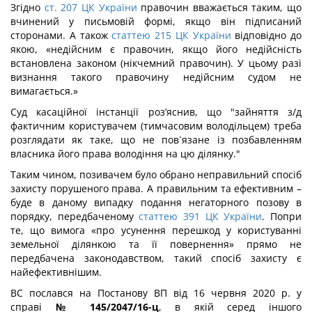
Згідно
ст. 207 ЦК України
правочин вважається таким, що
вчинений у письмовій формі, якщо він підписаний
сторонами. А також
статтею 215 ЦК України
відповідно до
якою, «недійсним є правочин, якщо його недійсність
встановлена законом (нікчемний правочин). У цьому разі
визнання такого правочину недійсним судом не
вимагається.»
Суд касаційної інстанції роз’яснив, що "зайняття з/д
фактичним користувачем (тимчасовим володільцем) треба
розглядати як таке, що не пов`язане із позбавленням
власника його права володіння на цю ділянку."
Таким чином, позивачем було обрано неправильний спосіб
захисту порушеного права. А правильним та ефективним –
буде в даному випадку подання негаторного позову в
порядку, передбаченому
статтею 391 ЦК України
. Попри
те, що вимога «про усунення перешкод у користуванні
земельної ділянкою та її повернення» прямо не
передбачена законодавством, такий спосіб захисту є
найефективнішим.
ВС послався на Постанову ВП від 16 червня 2020 р. у
справі
№ 145/2047/16-ц
, в якій серед іншого