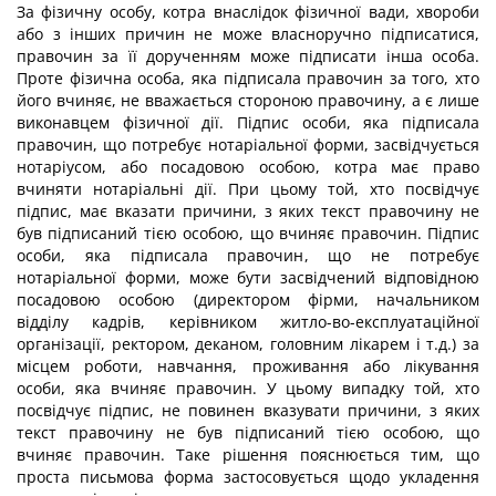
За фізичну особу, котра внаслідок фізичної вади, хвороби
або з інших причин не може власноручно підписатися,
правочин за її дорученням може підписати інша особа.
Проте фізична особа, яка підписала правочин за того, хто
його вчиняє, не вважається стороною правочину, а є лише
виконавцем фізичної дії. Підпис особи, яка підписала
правочин, що потребує нотаріальної форми, засвідчується
нотаріусом, або посадовою особою, котра має право
вчиняти нотаріальні дії. При цьому той, хто посвідчує
підпис, має вказати причини, з яких текст правочину не
був підписаний тією особою, що вчиняє правочин. Підпис
особи, яка підписала правочин, що не потребує
нотаріальної форми, може бути засвідчений відповідною
посадовою особою (директором фірми, начальником
відділу кадрів, керівником житло-во-експлуатаційної
організації, ректором, деканом, головним лікарем і т.д.) за
місцем роботи, навчання, проживання або лікування
особи, яка вчиняє правочин. У цьому випадку той, хто
посвідчує підпис, не повинен вказувати причини, з яких
текст правочину не був підписаний тією особою, що
вчиняє правочин. Таке рішення пояснюється тим, що
проста письмова форма застосовується щодо укладення