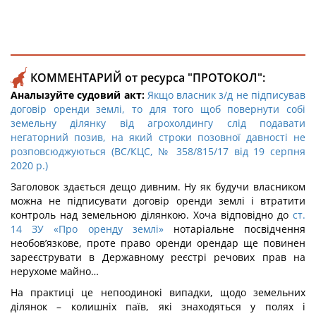
КОММЕНТАРИЙ от ресурса "ПРОТОКОЛ":
Аналызуйте судовий акт:
Якщо власник з/д не підписував
договір оренди землі, то для того щоб повернути собі
земельну ділянку від агрохолдингу слід подавати
негаторний позив, на який строки позовної давності не
розповсюджуються (ВС/КЦС, № 358/815/17 від 19 серпня
2020 р.)
Заголовок здається дещо дивним. Ну як будучи власником
можна не підписувати договір оренди землі і втратити
контроль над земельною ділянкою. Хоча відповідно до
ст.
14 ЗУ «Про оренду землі»
нотаріальне посвідчення
необов’язкове, проте право оренди орендар ще повинен
зареєструвати в Державному реєстрі речових прав на
нерухоме майно…
На практиці це непоодинокі випадки, щодо земельних
ділянок – колишніх паїв, які знаходяться у полях і