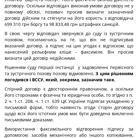
договору. Оскільки відповідач виконав умови договору не у
повному обсязі, позивач просив визнати зазначений
договір дійсним та стягнути на його користь з відповідача
699 310 грн боргу та 98 833,48 грн штрафних санкцій.
В свою чергу відповідач звернувся до суду із зустрічним
позовом, посилаючись на те, що він не підписував
вказаний договір, а підпис на цих угодах є відтиском, що
нанесений рельєфним кліше - факсиміле. Він просив
визнати цей договір недійсними.
Рішенням суду першої інстанції у задоволенні первісного
та зустрічного позову позову відмовлено.
З цим рішенням
погодився і ВССУ, який, зокрема, зазначив таке.
Спірний договір є двостороннім правочином, а оскільки
його сторонами є фізична та юридична особи, то згідно з п.
2 ч. 1 ст. 208, ч. 1 ст. 639 ЦК України підлягає укладенню у
письмовій формі, тобто наявність згоди сторін договору
щодо всіх його істотних умов має бути доведена виключно
письмовими доказами.
Використання факсимільного відтворення підпису за
допомогою засобів механічного або іншого копіювання,