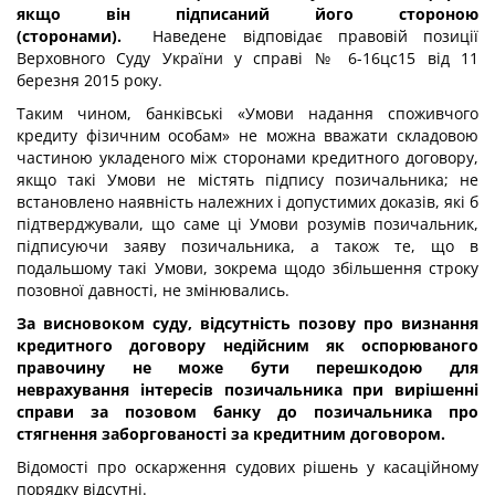
якщо він підписаний його стороною
(сторонами).
Наведене відповідає правовій позиції
Верховного Суду України у справі № 6-16цс15 від 11
березня 2015 року.
Таким чином, банківські «Умови надання споживчого
кредиту фізичним особам» не можна вважати складовою
частиною укладеного між сторонами кредитного договору,
якщо такі Умови не містять підпису позичальника; не
встановлено наявність належних і допустимих доказів, які б
підтверджували, що саме ці Умови розумів позичальник,
підписуючи заяву позичальника, а також те, що в
подальшому такі Умови, зокрема щодо збільшення строку
позовної давності, не змінювались.
За висновоком суду, відсутність позову про визнання
кредитного договору недійсним як оспорюваного
правочину не може бути перешкодою для
неврахування інтересів позичальника при вирішенні
справи за позовом банку до позичальника про
стягнення заборгованості за кредитним договором.
Відомості про оскарження судових рішень у касаційному
порядку відсутні.