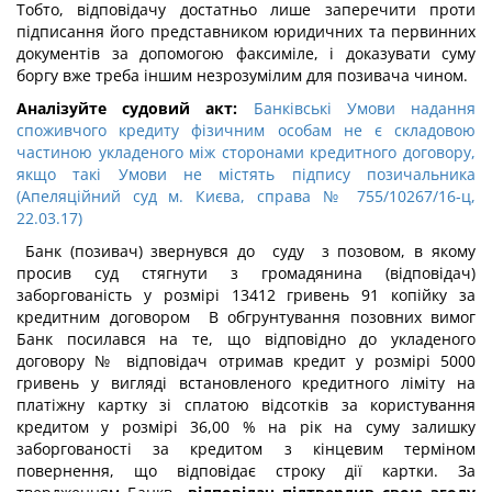
Тобто, відповідачу достатньо лише заперечити проти
підписання його представником юридичних та первинних
документів за допомогою факсиміле, і доказувати суму
боргу вже треба іншим незрозумілим для позивача чином.
Аналізуйте судовий акт:
Банківські Умови надання
споживчого кредиту фізичним особам не є складовою
частиною укладеного між сторонами кредитного договору,
якщо такі Умови не містять підпису позичальника
(Апеляційний суд м. Києва, справа № 755/10267/16-ц,
22.03.17)
Банк (позивач) звернувся до суду з позовом, в якому
просив суд стягнути з громадянина (відповідач)
заборгованість у розмірі 13412 гривень 91 копійку за
кредитним договором В обгрунтування позовних вимог
Банк посилався на те, що відповідно до укладеного
договору № відповідач отримав кредит у розмірі 5000
гривень у вигляді встановленого кредитного ліміту на
платіжну картку зі сплатою відсотків за користування
кредитом у розмірі 36,00 % на рік на суму залишку
заборгованості за кредитом з кінцевим терміном
повернення, що відповідає строку дії картки. За