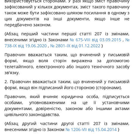
використовується сторонами. У разі якщо зміст правочину
зафіксований у кількох документах, зміст такого правочину
також може бути зафіксовано шляхом посилання в одному з
цих документів на інші документи, якщо інше не
передбачено законом.
{Абзац перший частини першої статті 207 із змінами,
внесеними згідно із Законами
№ 675-VIII від 03.09.2015
,
№
738-IX від 19.06.2020
,
№ 2801-IX від 01.12.2022
}
Правочин вважається таким, що вчинений у письмовій
формі, якщо воля сторін виражена за допомогою
телетайпного, електронного або іншого технічного засобу
зв'язку.
2. Правочин вважається таким, що вчинений у письмовій
формі, якщо він підписаний його стороною (сторонами).
Правочин, який вчиняє юридична особа, підписується
особами, уповноваженими на це її установчими
документами, довіреністю, законом або іншими актами
цивільного законодавства.
{Абзац другий частини другої статті 207 із змінами,
внесеними згідно із Законом
№ 1206-VII від 15.04.2014
}