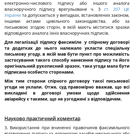
електронно-числового підпису або іншого аналога
власноручного підпису врегульоване ч. 3
ст. 207 ЦК
України
та допускається у випадках, встановлених законом,
іншими актами цивільного законодавства, або за
письмовою згодою сторін, в якій мають міститися зразки
відповідного аналога їхніх власноручних підписів.
Для легалізації підпису факсиміле у спірному договорі
та додатках до нього належало укласти спеціальну
письмову угоду, в якій мав бути пункт про можливість
застосування такого способу нанесення підпису та його
оригінальний рукописний зразок, така угода мала бути
підписана особисто сторонами.
Між тим
сторони спірного договору
такої
письмової
угоди не уклали.
Отже,
суд правомірно вважав, що
всі
викладені
в договорі
умови щодо здійснення
авіарейсу
є
такими, що не узгоджені з
відповідачем.
Науково практичний коментар
3. Використання при вчиненні правочинів факсимільного
відтворення підпису за допомогою засобів механічного або