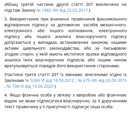
{Абзац третій частини другої статті 207 виключено на
підставі Закону
№ 1982-VIII від 23.03.2017
}
3. Використання при вчиненні правочинів факсимільного
відтворення підпису за допомогою засобів механічного,
електронного або іншого копіювання, електронного
підпису або іншого аналога власноручного підпису
допускається у випадках, встановлених законом, іншими
актами цивільного законодавства, або за письмовою
згодою сторін, у якій мають міститися зразки відповідного
аналога їхніх власноручних підписів, або іншим чином
врегульовується порядок його використання сторонами.
{Частина третя статті 207 із змінами, внесеними згідно із
Законами
№ 5284-VI від 18.09.2012
,
№ 675-VIII від 03.09.2015
,
№ 738-IX від 19.06.2020
}
4. Якщо фізична особа у зв'язку з хворобою або фізичною
вадою не може підписатися власноручно, за її дорученням
текст правочину у її присутності підписує інша особа.