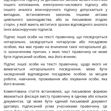
іншого копіювання, електронно-числового підпису або
іншого аналога власноручного підпису допускається у
випадках, встановлених законом, іншими актами
цивільного законодавства, або за письмовою згодою
сторін, у якій мають міститися зразки відповідного аналога
їхніх власноручних підписів.
Підпис іншої особи на тексті правочину, що посвідчується
нотаріально, засвідчується нотаріусом або посадовою
особою, яка має право на вчинення такої нотаріальної дії,
із зазначенням причин, з яких текст правочину не може
бути підписаний особою, яка його вчиняє.
Підпис іншої особи на тексті правочину, щодо якого не
вимагається нотаріального посвідчення, може бути
засвідчений відповідною посадовою особою за місцем
роботи, навчання, проживання або лікування особи, яка
його вчиняє.
Коментована стаття встановлює, що письмовою формою
вважається фіксація змісту правочину в одному або кількох
документах. Це може бути єдиний письмовий документ
(договір), підписаний усіма учасниками правочину. Це