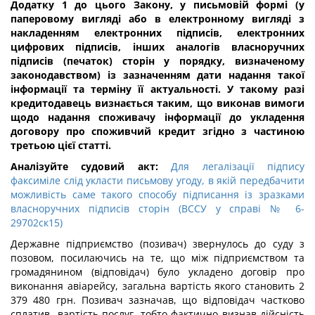
Додатку 1 до цього Закону, у письмовій формі (у
паперовому вигляді або в електронному вигляді з
накладенням електронних підписів, електронних
цифрових підписів, інших аналогів власноручних
підписів (печаток) сторін у порядку, визначеному
законодавством) із зазначенням дати надання такої
інформації та терміну її актуальності. У такому разі
кредитодавець визнається таким, що виконав вимоги
щодо надання споживачу інформації до укладення
договору про споживчий кредит згідно з частиною
третьою цієї статті.
Аналізуйте судовий акт:
Для легалізації підпису
факсиміле слід укласти письмову угоду, в якій передбачити
можливість саме такого способу підписання із зразками
власноручних підписів сторін (ВССУ у справі № 6-
29702ск15)
Державне підприємство (позивач) звернулось до суду з
позовом, посилаючись на те, що між підприємством та
громадянином (відповідач) було укладено договір про
виконання авіарейсу, загальна вартість якого становить 2
379 480 грн. Позивач зазначав, що відповідач частково
сплатив вартість послуг, тобто фактично визнав дійсність