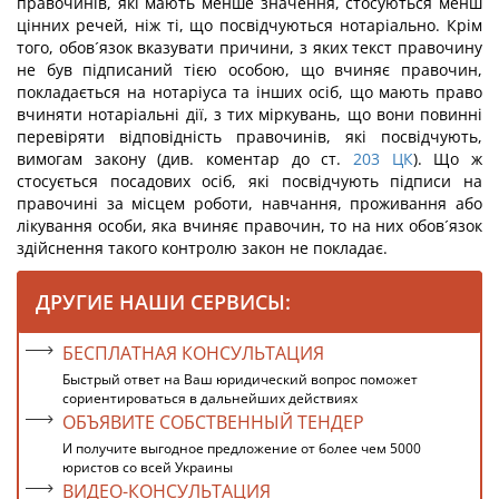
правочинів, які мають менше значення, стосуються менш
цінних речей, ніж ті, що посвідчуються нотаріально. Крім
того, обов´язок вказувати причини, з яких текст правочину
не був підписаний тією особою, що вчиняє правочин,
покладається на нотаріуса та інших осіб, що мають право
вчиняти нотаріальні дії, з тих міркувань, що вони повинні
перевіряти відповідність правочинів, які посвідчують,
вимогам закону (див. коментар до ст.
203
ЦК
). Що ж
стосується посадових осіб, які посвідчують підписи на
правочині за місцем роботи, навчання, проживання або
лікування особи, яка вчиняє правочин, то на них обов´язок
здійснення такого контролю закон не покладає.
ДРУГИЕ НАШИ СЕРВИСЫ:
БЕСПЛАТНАЯ КОНСУЛЬТАЦИЯ
Быстрый ответ на Ваш юридический вопрос поможет
сориентироваться в дальнейших действиях
ОБЪЯВИТЕ СОБСТВЕННЫЙ ТЕНДЕР
И получите выгодное предложение от более чем 5000
юристов со всей Украины
ВИДЕО-КОНСУЛЬТАЦИЯ