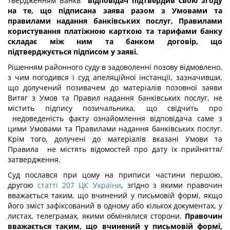
твердженням Банкв
відповідач підтвердив свою згоду
на те, що підписана заява разом з Умовами та
правилами надання банківських послуг, Правилами
користування платіжною карткою та тарифами банку
складає між ним та банком договір, що
підтверджується підписом у заяві.
Рішенням районного суду в задоволенні позову відмовлено,
з чим погодився і суд апеляційної інстанції, зазначивши,
що долучений позивачем до матеріалів позовної заяви
Витяг з Умов та Правил надання банківських послуг, не
містить підпису позичальника, що свідчить про
недоведеність факту ознайомлення відповідача саме з
цими Умовами та Правилами надання банківських послуг.
Крім того, долучені до матеріалів вказані Умови та
Правила не містять відомостей про дату їх прийняття/
затвердження.
Суд послався при цому на приписи частини першою,
другою
статті 207 ЦК України
, згідно з якими правочин
вважається таким, що вчинений у письмовій формі, якщо
його зміст зафіксований в одному або кількох документах, у
листах, телеграмах, якими обмінялися сторони.
Правочин
вважається таким, що вчинений у письмовій формі,