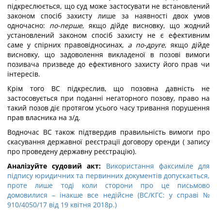
підкреслюється, що суд може застосувати не встановлений
законом спосіб захисту лише за наявності двох умов
одночасно:
по-перше
, якщо дійде висновку, що жодний
установлений законом спосіб захисту не є ефективним
саме у спірних правовідносинах,
а по-друге
, якщо дійде
висновку, що задоволення викладеної в позові вимоги
позивача призведе до ефективного захисту його прав чи
інтересів.
Крім того ВС підкреслив, що позовна давність не
застосовується при поданні негаторного позову, право на
такий позов діє протягом усього часу тривання порушення
прав власника на з/д.
Водночас ВС також підтвердив правильність вимоги про
скасування державної реєстрації договору оренди ( запису
про проведену державну реєстрацію).
Аналізуйте судовий акт:
Використання факсиміле для
підпису юридичних та первинних документів допускається,
проте лише тоді коли сторони про це письмово
домовилися – інакше все недійсне (ВС/КГС: у справі №
910/4050/17 від 19 квітня 2018р.)