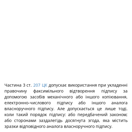
Частина 3 ст.
207
ЦК
допускає використання при укладенні
правочину факсимільного відтворення підпису за
допомогою засобів механічного або іншого копіювання,
електронно-числового підпису або іншого аналога
власноручного підпису. Але допускається це лише тоді,
коли такий порядок підпису: або передбачений законом;
або сторонами заздалегідь досягнута згода, яка містить
зразки відповідного аналога власноручного підпису.