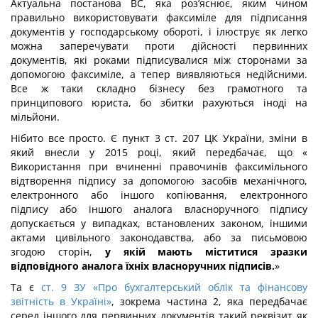
Актуальна постанова ВС, яка роз’яснює, яким чином
правильно використовувати факсиміле для підписання
документів у господарському обороті, і ілюструє як легко
можна заперечувати проти дійсності первинних
документів, які роками підписувалися між сторонами за
допомогою факсиміле, а тепер виявляються недійсними.
Все ж таки складно бізнесу без грамотного та
принципового юриста, бо збитки рахуються іноді на
мільйони.
Нібито все просто. Є пункт 3 ст. 207 ЦК України, зміни в
який внесли у 2015 році, який передбачає, що «
Використання при вчиненні правочинів факсимільного
відтворення підпису за допомогою засобів механічного,
електронного або іншого копіювання, електронного
підпису або іншого аналога власноручного підпису
допускається у випадках, встановлених законом, іншими
актами цивільного законодавства, або за письмовою
згодою сторін,
у якій мають міститися зразки
відповідного аналога їхніх власноручних підписів.
»
Та є
ст. 9 ЗУ «Про бухгалтерський облік та фінансову
звітність в Україні»
, зокрема частина 2, яка передбачає
серед іншого для первинних документів такий реквізит як