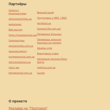
Партнёры
Серьги с
Винный шкаф
бриллиантами
Подготовка к НМТ / ВНО
alliancetechnika.ua
pereklad.ua
миралинкс
hospice-life.com.ua/
Веб мастер
Перевозка больных
https://motokosmos.ua/
Перевозка лежачих
Синтезаторы
больных за границу
agrotechnika.com.ua
Шкафы купе
perevod.agency
Брендовые сумки
europeservice.com.ua
Натяжные потолки Nova
mk-translations.ua
Stelya
текст юа
maltina.com.ua
kievperevod.com.ua
Cылки
О проекте
Реклама на "Протокол"