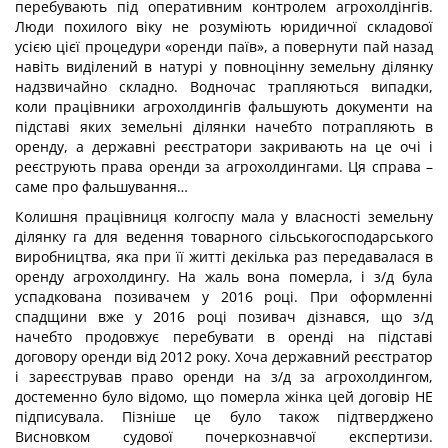
перебувають під оперативним контролем агрохолдінгів.
Люди похилого віку не розуміють юридичної складової
усією цієї процедури «оренди паїв», а повернути пай назад
навіть виділений в натурі у повноцінну земельну ділянку
надзвичайно складно. Водночас трапляються випадки,
коли працівники агрохолдингів фальшують документи на
підставі яких земельні ділянки начебто потрапляють в
оренду, а державні реєстратори закривають на це очі і
реєструють права оренди за агрохолдингами. Ця справа –
саме про фальшування…
Колишня працівниця колгоспу мала у власності земельну
ділянку га для ведення товарного сільськогосподарського
виробництва, яка при її житті декілька раз передавалася в
оренду агрохолдингу. На жаль вона померла, і з/д була
успадкована позивачем у 2016 році. При оформленні
спадщини вже у 2016 році позивач дізнався, що з/д
начебто продовжує перебувати в оренді на підставі
договору оренди від 2012 року. Хоча державний реєстратор
і зареєстрував право оренди на з/д за агрохолдингом,
достеменно було відомо, що померла жінка цей договір НЕ
підписувала. Пізніше це було також підтверджено
Висновком судової почеркознавчої експертизи.