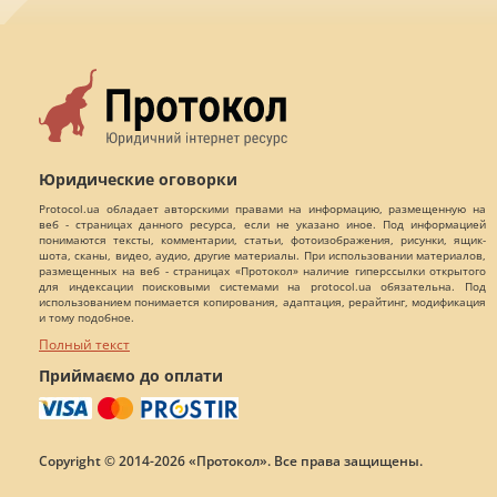
Юридические оговорки
Protocol.ua обладает авторскими правами на информацию, размещенную на
веб - страницах данного ресурса, если не указано иное. Под информацией
понимаются тексты, комментарии, статьи, фотоизображения, рисунки, ящик-
шота, сканы, видео, аудио, другие материалы. При использовании материалов,
размещенных на веб - страницах «Протокол» наличие гиперссылки открытого
для индексации поисковыми системами на protocol.ua обязательна. Под
использованием понимается копирования, адаптация, рерайтинг, модификация
и тому подобное.
Полный текст
Приймаємо до оплати
Copyright © 2014-2026 «Протокол». Все права защищены.