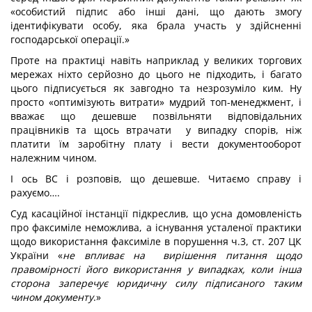
«особистий підпис або інші дані, що дають змогу
ідентифікувати особу, яка брала участь у здійсненні
господарської операції.»
Проте на практиці навіть наприклад у великих торгових
мережах ніхто серйозно до цього не підходить, і багато
цього підписується як завгодно та незрозуміло ким. Ну
просто «оптимізують витрати» мудрий топ-менеджмент, і
вважає що дешевше позвільняти відповідальних
працівників та щось втрачати у випадку спорів, ніж
платити їм заробітну плату і вести документооборот
належним чином.
І ось ВС і розповів, що дешевше. Читаємо справу і
рахуємо….
Суд касаційної інстанції підкреслив, що усна домовленість
про факсиміле неможлива, а існування усталеної практики
щодо використання факсиміле в порушення ч.3, ст. 207 ЦК
України «
не впливає на вирішення питання щодо
правомірності його використання у випадках, коли інша
сторона заперечує юридичну силу підписаного таким
чином документу
.»