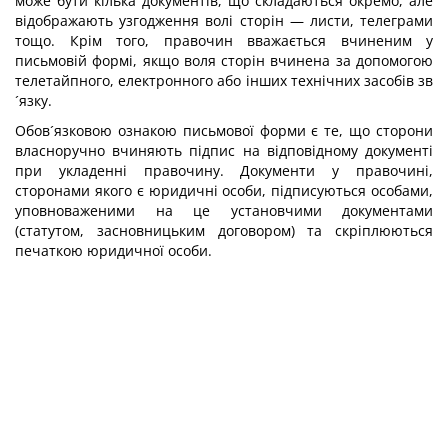
може бути кілька документів, що складаються окремо, але
відображають узгодження волі сторін — листи, телеграми
тощо. Крім того, правочин вважається вчиненим у
письмовій формі, якщо воля сторін вчинена за допомогою
телетайпного, електронного або інших технічних засобів зв
´язку.
Обов´язковою ознакою письмової форми є те, що сторони
власноручно вчиняють підпис на відповідному документі
при укладенні правочину. Документи у правочині,
сторонами якого є юридичні особи, підписуються особами,
уповноваженими на це установчими документами
(статутом, засновницьким договором) та скріплюються
печаткою юридичної особи.