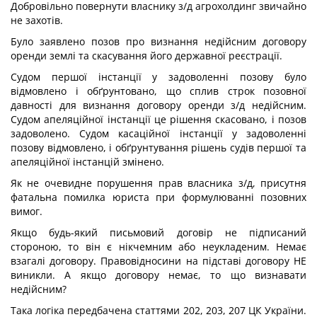
Добровільно повернути власнику з/д агрохолдинг звичайно
не захотів.
Було заявлено позов про визнання недійсним договору
оренди землі та скасування його державної реєстрації.
Судом першої інстанції у задоволенні позову було
відмовлено і обґрунтовано, що сплив строк позовної
давності для визнання договору оренди з/д недійсним.
Судом апеляційної інстанції це рішення скасовано, і позов
задоволено. Судом касаційної інстанції у задоволенні
позову відмовлено, і обґрунтування рішень судів першої та
апеляційної інстанцій змінено.
Як не очевидне порушення прав власника з/д, присутня
фатальна помилка юриста при формулюванні позовних
вимог.
Якщо будь-який письмовий договір не підписаний
стороною, то він є нікчемним або неукладеним. Немає
взагалі договору. Правовідносини на підставі договору НЕ
виникли. А якщо договору немає, то що визнавати
недійсним?
Така логіка передбачена статтями 202, 203, 207 ЦК України.