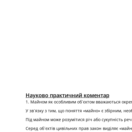
Науково практичний коментар
1. Майном як особливим об´єктом вважаються окрема
У зв´язку з тим, що поняття «майно» є збірним, не
Під майном може розумітися річ або сукупність реч
Серед об´єктів цивільних прав закон виділяє «майн