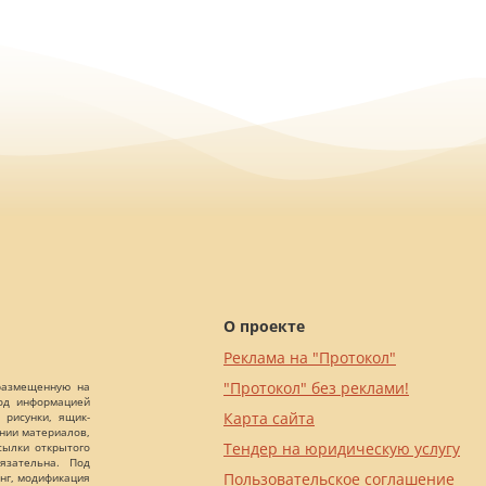
О проекте
Реклама на "Протокол"
"Протокол" без реклами!
 размещенную на
Под информацией
Карта сайта
 рисунки, ящик-
ании материалов,
Тендер на юридическую услугу
сылки открытого
язательна. Под
Пользовательское соглашение
нг, модификация