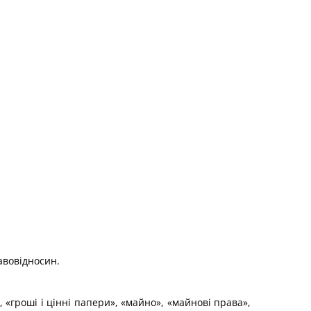
авовідносин.
 «гроші і цінні папери», «майно», «майнові права»,