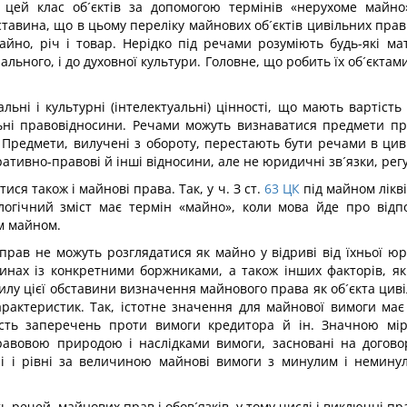
цей клас об´єктів за допомогою термінів «нерухоме майно»,
 обставина, що в цьому переліку майнових об´єктів цивільних пра
к майно, річ і товар. Нерідко під речами розуміють будь-які 
іального, і до духовної культури. Головне, що робить їх об´єкта
льні і культурні (інтелектуальні) цінності, що мають вартіст
ьні правовідносини. Речами можуть визнаватися предмети при
. Предмети, вилучені з обороту, перестають бути речами в цив
ативно-правові й інші відносини, але не юридичні зв´язки, ре
ся також і майнові права. Так, у ч. З ст.
63
ЦК
під майном лікв
налогічний зміст має термін «майно», коли мова йде про відп
м майном.
 прав не можуть розглядатися як майно у відриві від їхньої 
осинах із конкретними боржниками, а також інших факторів, я
 силу цієї обставини визначення майнового права як об´єкта цив
 характеристик. Так, істотне значення для майнової вимоги ма
ність заперечень проти вимоги кредитора й ін. Значною мі
авовою природою і наслідками вимоги, засновані на договорі
ні і рівні за величиною майнові вимоги з минулим і неминул
ь речей, майнових прав і обов´язків, у тому числі і виключні пр