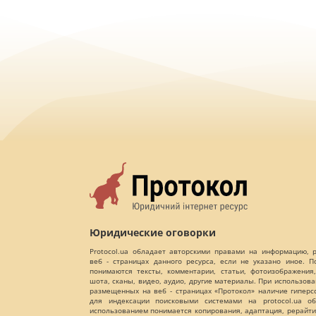
Юридические оговорки
Protocol.ua обладает авторскими правами на информацию,
веб - страницах данного ресурса, если не указано иное. 
понимаются тексты, комментарии, статьи, фотоизображения,
шота, сканы, видео, аудио, другие материалы. При использов
размещенных на веб - страницах «Протокол» наличие гиперс
для индексации поисковыми системами на protocol.ua об
использованием понимается копирования, адаптация, рерайти