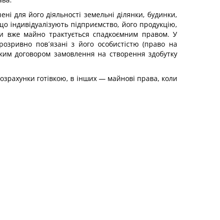
ені для його діяльності земельні ділянки, будинки,
що індивідуалізують підприємство, його продукцію,
оли вже майно трактується спадкоємним правом. У
розривно пов´язані з його особистістю (право на
ьким договором замовлення на створення здобутку
розрахунки готівкою, в інших — майнові права, коли