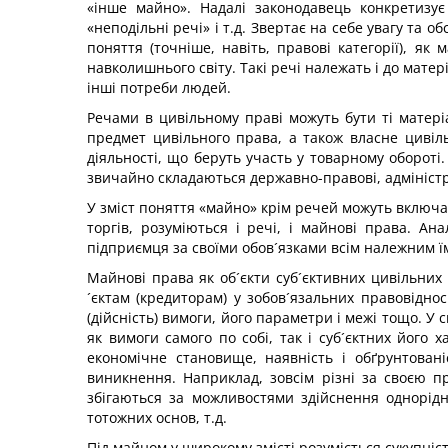
«інше майно». Надалі законодавець конкретизує 
«неподільні речі» і т.д. Звертає на себе увагу та
поняття (точніше, навіть, правові категорії), я
навколишнього світу. Такі речі належать і до матер
інші потреби людей.
Речами в цивільному праві можуть бути ті матеріа
предмет цивільного права, а також власне цивіл
діяльності, що беруть участь у товарному обороті
звичайно складаються державно-правові, адміністр
У зміст поняття «майно» крім речей можуть включати
торгів, розуміються і речі, і майнові права. А
підприємця за своїми обов´язками всім належним ї
Майнові права як об´єкти суб´єктивних цивільних
´єктам (кредиторам) у зобов´язальних правовідн
(дійсність) вимоги, його параметри і межі тощо. У
як вимоги самого по собі, так і суб´єктних його
економічне становище, наявність і обґрунтова
виникнення. Наприклад, зовсім різні за своєю пр
збігаються за можливостями здійснення однорід
тотожних основ, т.д.
Під майном у широкому змісті розуміється сукупніст