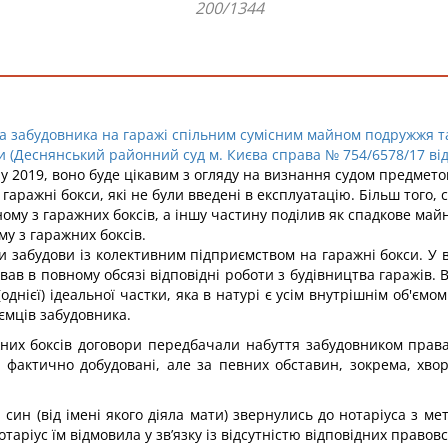
200/1344
а забудовника на гаражі спільним сумісним майном подружжя та
 (Деснянський районний суд м. Києва справа № 754/6578/17 від 
 2019, воно буде цікавим з огляду на визнання судом предметом 
аражні бокси, які не були введені в експлуатацію. Більш того, 
ному з гаражних боксів, а іншу частину поділив як спадкове ма
у з гаражних боксів.
забудови із колективним підприємством на гаражні бокси. У ві
ав в повному обсязі відповідні роботи з будівництва гаражів. 
однієї) ідеальної частки, яка в натурі є усім внутрішнім об'єм
ємців забудовника.
них боксів договори передбачали набуття забудовником права 
 фактично добудовані, але за певних обставин, зокрема, хво
й син (від імені якого діяла мати) звернулись до нотаріуса з
отаріус їм відмовила у зв’язку із відсутністю відповідних прав