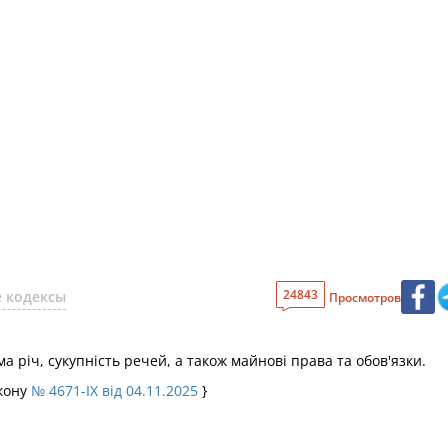
24843
 кодексы
Просмотров
 річ, сукупність речей, а також майнові права та обов'язки.
акону
№ 4671-IX від 04.11.2025
}