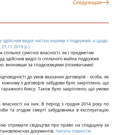
Следующая
 здійснив виділ частки іншому з подружжя, а щодо
27.11.2019 р.)
спільної сумісної власності, як і предметом
суд здійснив виділ із спільного майна подружжя
йно, визнавши за спадкоємцями (позивачами)
дповідності до умов вказаних договорів - особа, як
В кожному з договорів забудови було закріплено, що
ом гаражного боксу. Також було закріплено, що умови
власності на них. В період з грудня 2014 року по
роби та згодом смерті забудовника в експлуатацію
 метою отримати свідоцтва про право на спадщину за
овстановлюючих документів.
Читати повністю