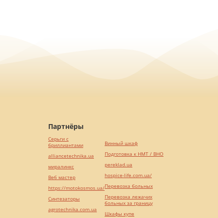
Партнёры
Серьги с
Винный шкаф
бриллиантами
Подготовка к НМТ / ВНО
alliancetechnika.ua
pereklad.ua
миралинкс
hospice-life.com.ua/
Веб мастер
Перевозка больных
https://motokosmos.ua/
Перевозка лежачих
Синтезаторы
больных за границу
agrotechnika.com.ua
Шкафы купе