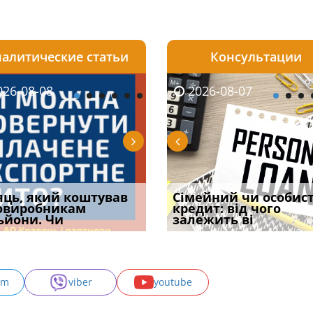
алитические статьи
Консультации
08-06
26-08-08
2026-08-05
2026-08-06
2026-08-07
2026-08-07
2026-07-30
уд встановив для
яць, який коштував
Чи потрібна ФОП
Документи, на яких не
Огляд практики ВС від
Сімейний чи особис
Восьмий ААС фак
одування шкоди
овиробникам
печатка у 2026 році:
проставляється
Ростислава Кравця, що
кредит: від чого
підтвердив, що 
с
ьйони. Чи
правила засто
апостиль: пер
опублі
залежить ві
може скас
am
viber
youtube