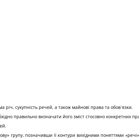
 річ, сукупність речей, а також майнові права та обов´язки.
обхідно правильно визначати його зміст стосовно конкретних пр
ей.
ову» групу, позначивши її контури вихідними поняттями «речі»,