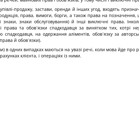
півлі-продажу, застави, оренди й інших угод, входять признач
родукція, права, вимоги, борги, а також права на позначення, 
і знаки, знаки обслуговування) й інші виключні права. Інк
і права та обов´язки спадкодавця за винятком тих, котрі не
´ю спадкодавця, на одержання аліментів, обов´язку за авторс
 права й обов´язки).
и) в одних випадках маються на увазі речі, коли мова йде про 
ахунках клієнта, і операціях із ними.