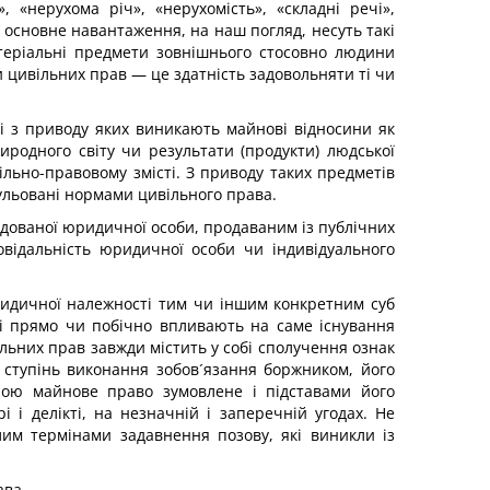
 «нерухома річ», «нерухомість», «складні речі»,
в основне навантаження, на наш погляд, несуть такі
матеріальні предмети зовнішнього стосовно людини
ми цивільних прав — це здатність задовольняти ті чи
ь і з приводу яких виникають майнові відносини як
родного світу чи результати (продукти) людської
ільно-правовому змісті. З приводу таких предметів
гульовані нормами цивільного права.
ідованої юридичної особи, продаваним із публічних
овідальність юридичної особи чи індивідуального
юридичної належності тим чи іншим конкретним суб
кі прямо чи побічно впливають на саме існування
ільних прав завжди містить у собі сполучення ознак
є ступінь виконання зобов´язання боржником, його
рою майнове право зумовлене і підставами його
 і делікті, на незначній і заперечній угодах. Не
им термінами задавнення позову, які виникли із
ава.