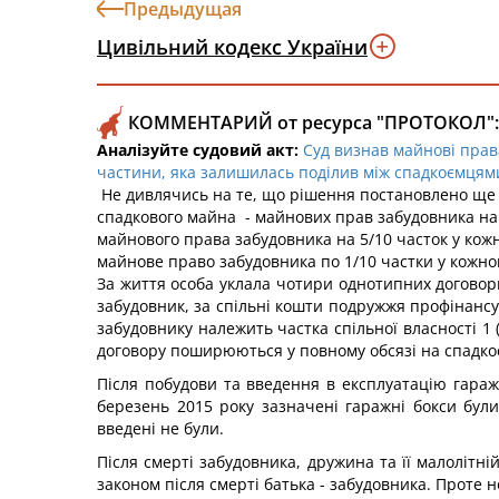
Предыдущая
Цивільний кодекс України
КОММЕНТАРИЙ от ресурса "ПРОТОКОЛ":
Аналізуйте судовий акт:
Суд визнав майнові прав
частини, яка залишилась поділив між спадкоємцями
Не дивлячись на те, що рішення постановлено ще у
спадкового майна - майнових прав забудовника на г
майнового права забудовника на 5/10 часток у кож
майнове право забудовника по 1/10 частки у кожном
За життя особа уклала чотири однотипних договори 
забудовник, за спільні кошти подружжя профінансув
забудовнику належить частка спільної власності 1 (
договору поширюються у повному обсязі на спадко
Після побудови та введення в експлуатацію гараж
березень 2015 року зазначені гаражні бокси були
введені не були.
Після смерті забудовника, дружина та її малолітні
законом після смерті батька - забудовника. Проте н