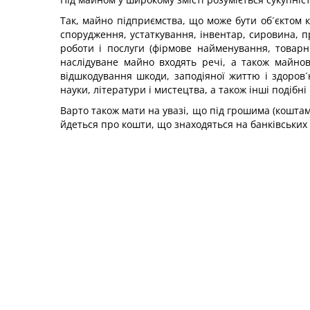
Так, майно підприємства, що може бути об´єктом ку
спорудження, устаткування, інвентар, сировина, п
роботи і послуги (фірмове найменування, товарн
наслідуване майно входять речі, а також майнов
відшкодування шкоди, заподіяної життю і здоров
науки, літератури і мистецтва, а також інші подібні
Варто також мати на увазі, що під грошима (коштам
йдеться про кошти, що знаходяться на банківських р