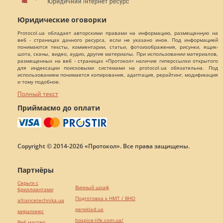
Юридические оговорки
Protocol.ua обладает авторскими правами на информацию, размещенную на
веб - страницах данного ресурса, если не указано иное. Под информацией
понимаются тексты, комментарии, статьи, фотоизображения, рисунки, ящик-
шота, сканы, видео, аудио, другие материалы. При использовании материалов,
размещенных на веб - страницах «Протокол» наличие гиперссылки открытого
для индексации поисковыми системами на protocol.ua обязательна. Под
использованием понимается копирования, адаптация, рерайтинг, модификация
и тому подобное.
Полный текст
Приймаємо до оплати
Copyright © 2014-2026 «Протокол». Все права защищены.
Партнёры
Серьги с
Винный шкаф
бриллиантами
Подготовка к НМТ / ВНО
alliancetechnika.ua
pereklad.ua
миралинкс
hospice-life.com.ua/
Веб мастер