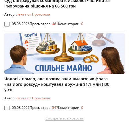
Суд оштрафував командира військової частини за
ігнорування рішення на 66 560 грн
Автор:
Лента от Протокола
05.08.2026
Просмотров:
461
Коментарии:
0
Чоловік помер, але позика залишилася: як фраза
«на його розсуд» коштувала дружині $1,1 млн ( ВС
у сп
Автор:
Лента от Протокола
05.08.2026
Просмотров:
547
Коментарии:
0
Смотреть все новости