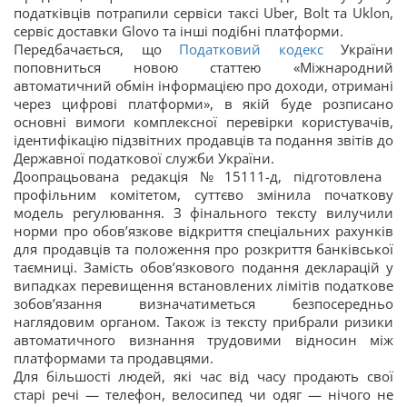
податківців потрапили сервіси таксі Uber, Bolt та Uklon,
сервіс доставки Glovo та інші подібні платформи.
Передбачається, що
Податковий кодекс
України
поповниться новою статтею «Міжнародний
автоматичний обмін інформацією про доходи, отримані
через цифрові платформи», в якій буде розписано
основні вимоги комплексної перевірки користувачів,
ідентифікацію підзвітних продавців та подання звітів до
Державної податкової служби України.
Доопрацьована редакція № 15111-д, підготовлена ​​
профільним комітетом, суттєво змінила початкову
модель регулювання. З фінального тексту вилучили
норми про обов’язкове відкриття спеціальних рахунків
для продавців та положення про розкриття банківської
таємниці. Замість обов’язкового подання декларацій у
випадках перевищення встановлених лімітів податкове
зобов’язання визначатиметься безпосередньо
наглядовим органом. Також із тексту прибрали ризики
автоматичного визнання трудовими відносин між
платформами та продавцями.
Для більшості людей, які час від часу продають свої
старі речі — телефон, велосипед чи одяг — нічого не