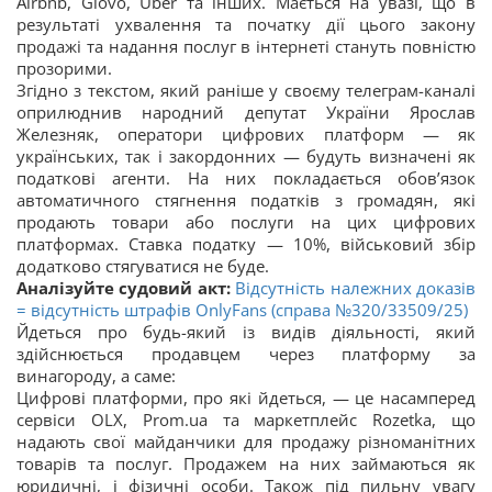
Airbnb, Glovo, Uber та інших. Мається на увазі, що в
результаті ухвалення та початку дії цього закону
продажі та надання послуг в інтернеті стануть повністю
прозорими.
Згідно з текстом, який раніше у своєму телеграм-каналі
оприлюднив народний депутат України Ярослав
Железняк, оператори цифрових платформ — як
українських, так і закордонних — будуть визначені як
податкові агенти. На них покладається обов’язок
автоматичного стягнення податків з громадян, які
продають товари або послуги на цих цифрових
платформах. Ставка податку — 10%, військовий збір
додатково стягуватися не буде.
Аналізуйте судовий акт:
Відсутність належних доказів
= відсутність штрафів OnlyFans (справа №320/33509/25)
Йдеться про будь-який із видів діяльності, який
здійснюється продавцем через платформу за
винагороду, а саме:
Цифрові платформи, про які йдеться, — це насамперед
сервіси OLX, Prom.ua та маркетплейс Rozetka, що
надають свої майданчики для продажу різноманітних
товарів та послуг. Продажем на них займаються як
юридичні, і фізичні особи. Також під пильну увагу