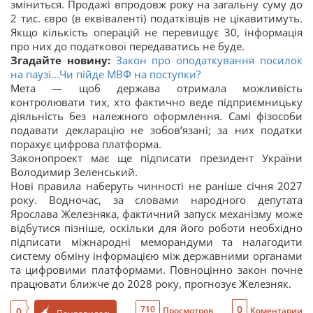
зміниться. Продажі впродовж року на загальну суму до
2 тис. євро (в еквіваленті) податківців не цікавитимуть.
Якщо кількість операцій не перевищує 30, інформація
про них до податкової передаватись не буде.
Згадайте новину:
Закон про оподаткування посилок
на паузі...Чи пійде МВФ на поступки?
Мета — щоб держава отримала можливість
контролювати тих, хто фактично веде підприємницьку
діяльність без належного оформлення. Самі фізособи
подавати декларацію не зобов’язані; за них податки
порахує цифрова платформа.
Законопроект має ще підписати президент України
Володимир Зеленський.
Нові правила наберуть чинності не раніше січня 2027
року. Водночас, за словами народного депутата
Ярослава Железняка, фактичний запуск механізму може
відбутися пізніше, оскільки для його роботи необхідно
підписати міжнародні меморандуми та налагодити
систему обміну інформацією між державними органами
та цифровими платформами. Повноцінно закон почне
працювати ближче до 2028 року, прогнозує Железняк.
0
710
0
Просмотров
Коментарии