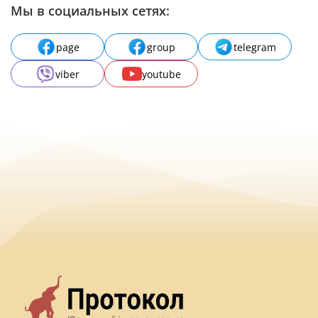
Мы в социальных сетях:
page
group
telegram
viber
youtube