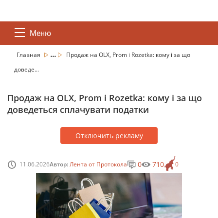
Меню
...
Главная
Продаж на OLX, Prom і Rozetka: кому і за що
доведе...
Продаж на OLX, Prom і Rozetka: кому і за що
доведеться сплачувати податки
Отключить рекламу
0
710
11.06.2026
Автор:
Лента от Протокола
0