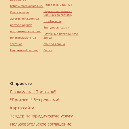
Перевозка больных
https://motokosmos.ua/
Перевозка лежачих
Синтезаторы
больных за границу
agrotechnika.com.ua
Шкафы купе
perevod.agency
Брендовые сумки
europeservice.com.ua
Натяжные потолки Nova
mk-translations.ua
Stelya
текст юа
maltina.com.ua
kievperevod.com.ua
Cылки
О проекте
Реклама на "Протокол"
"Протокол" без реклами!
Карта сайта
Тендер на юридическую услугу
Пользовательское соглашение