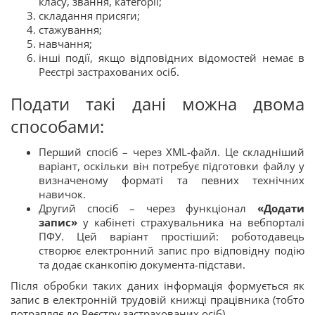
класу, звання, категорії;
складання присяги;
стажування;
навчання;
інші події, якщо відповідних відомостей немає в
Реєстрі застрахованих осіб.
Подати такі дані можна двома
способами:
Перший спосіб – через XML-файл. Це складніший
варіант, оскільки він потребує підготовки файлу у
визначеному форматі та певних технічних
навичок.
Другий спосіб – через функціонал
«Додати
запис»
у кабінеті страхувальника на вебпорталі
ПФУ. Цей варіант простіший: роботодавець
створює електронний запис про відповідну подію
та додає сканкопію документа-підстави.
Після обробки таких даних інформація формується як
запис в електронній трудовій книжці працівника (тобто
потрапляє до Реєстру застрахованих осіб).