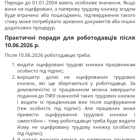
Періоди до 01.01.2004 мають особливе значення. Якщо
вони не оцифровані, а паперову трудову книжку згодом
буде втрачено або пошкоджено, підтвердження такого
стажу може потребувати архівних документів або інших
додаткових процедур.
Практичні поради для роботодавців після
10.06.2026 р.
Після 10.06.2026 роботодавцю треба:
видати оцифровані трудові книжки працівникам
особисто під підпис;
вирішити долю не оцифрованих трудових
книжок, які ще зберігаються у роботодавця. За
домовленістю із працівником можна завершити
подання до ПФУ сканкопій таких трудових книжок
і видати їх працівникам вже після оцифрування
(теж особисто під підпис). Але працівник може
привести оцифрування трудової книжки і
самостійно – тому роботодавцю треба буде видати
йому не оцифровану трудову книжку (особисто
під підпис);
й надалі вносити записи до паперових трудових