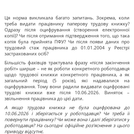
Ця норма викликала багато запитань. Зокрема, коли
треба видати працівнику паперову трудову книжку?
Одразу після оцифрування (створення електронної
копії)? Чи після отримання підтвердження того, що така
копія була прийнята ПФУ? Чи після появи даних про
трудовий стаж працівника до 01.01.2004 у Реєстрі
застрахованих осіб?
Більшість фахівців трактувала фразу «після закінчення
робіт» ширше – не як роботи конкретного роботодавця
щодо трудової книжки конкретного працівника, а як
загальний період (5 років), які надавалися на
оцифрування. Тому вони радили видавати оцифровані
трудові книжки вже після 10.06.2026. Виняток –
звільнення працівника до цієї дати.
А якщо трудова книжка не була оцифрована до
10.06.2026 і зберігається у роботодавця? Чи треба її
повернути працівнику? Чи може вона і далі зберігатися у
роботодавця? На сьогодні офіційне роз’яснення з цього
приводу відсутнє.