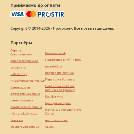
Приймаємо до оплати
Copyright © 2014-2026 «Протокол». Все права защищены.
Партнёры
Серьги с
Винный шкаф
бриллиантами
Подготовка к НМТ / ВНО
alliancetechnika.ua
pereklad.ua
миралинкс
hospice-life.com.ua/
Веб мастер
Перевозка больных
https://motokosmos.ua/
Перевозка лежачих
Синтезаторы
больных за границу
agrotechnika.com.ua
Шкафы купе
perevod.agency
Брендовые сумки
europeservice.com.ua
Натяжные потолки Nova
mk-translations.ua
Stelya
текст юа
maltina.com.ua
kievperevod.com.ua
Cылки