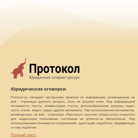
Юридические оговорки
Protocol.ua обладает авторскими правами на информацию, размещенную на
веб - страницах данного ресурса, если не указано иное. Под информацией
понимаются тексты, комментарии, статьи, фотоизображения, рисунки, ящик-
шота, сканы, видео, аудио, другие материалы. При использовании материалов,
размещенных на веб - страницах «Протокол» наличие гиперссылки открытого
для индексации поисковыми системами на protocol.ua обязательна. Под
использованием понимается копирования, адаптация, рерайтинг, модификация
и тому подобное.
Полный текст