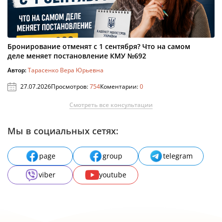
Бронирование отменят с 1 сентября? Что на самом
деле меняет постановление КМУ №692
Автор:
Тарасенко Вера Юрьевна
27.07.2026
Просмотров:
754
Коментарии:
0
Смотреть все консультации
Мы в социальных сетях:
page
group
telegram
viber
youtube