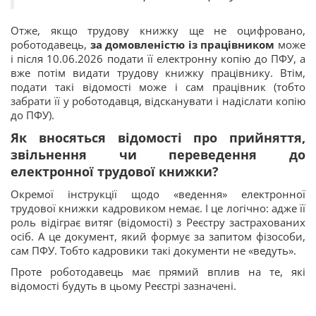
Отже, якщо трудову книжку ще не оцифровано,
роботодавець,
за домовленістю із працівником
може
і після 10.06.2026 подати її електронну копію до ПФУ, а
вже потім видати трудову книжку працівнику. Втім,
подати такі відомості може і сам працівник (тобто
забрати її у роботодавця, відсканувати і надіслати копію
до ПФУ).
Як вносяться відомості про прийняття,
звільнення чи переведення до
електронної трудової книжки?
Окремої інструкції щодо «ведення» електронної
трудової книжки кадровиком немає. І це логічно: адже її
роль відіграє витяг (відомості) з Реєстру застрахованих
осіб. А це документ, який формує за запитом фізособи,
сам ПФУ. Тобто кадровики такі документи не «ведуть».
Проте роботодавець має прямий вплив на те, які
відомості будуть в цьому Реєстрі зазначені.