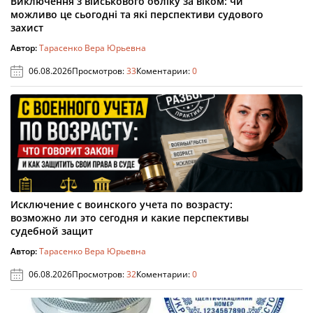
Виключення з військового обліку за віком: чи
можливо це сьогодні та які перспективи судового
захист
Автор:
Тарасенко Вера Юрьевна
06.08.2026
Просмотров:
33
Коментарии:
0
Исключение с воинского учета по возрасту:
возможно ли это сегодня и какие перспективы
судебной защит
Автор:
Тарасенко Вера Юрьевна
06.08.2026
Просмотров:
32
Коментарии:
0