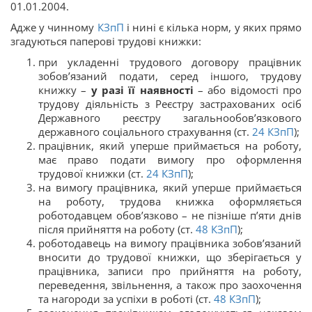
01.01.2004.
Адже у чинному
КЗпП
і нині є кілька норм, у яких прямо
згадуються паперові трудові книжки:
при укладенні трудового договору працівник
зобов’язаний подати, серед іншого, трудову
книжку –
у разі її наявності
– або відомості про
трудову діяльність з Реєстру застрахованих осіб
Державного реєстру загальнообов’язкового
державного соціального страхування (ст.
24
КЗпП
);
працівник, який уперше приймається на роботу,
має право подати вимогу про оформлення
трудової книжки (ст.
24
КЗпП
);
на вимогу працівника, який уперше приймається
на роботу, трудова книжка оформляється
роботодавцем обов’язково – не пізніше п’яти днів
після прийняття на роботу (ст.
48
КЗпП
);
роботодавець на вимогу працівника зобов’язаний
вносити до трудової книжки, що зберігається у
працівника, записи про прийняття на роботу,
переведення, звільнення, а також про заохочення
та нагороди за успіхи в роботі (ст.
48
КЗпП
);