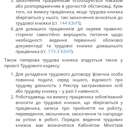
заохочення працівникам оголошуються наказом
або розпорядженням в урочистій обстановці. Крім
того, на вимогу працівника, якщо трудова книжка
зберігається у нього, такі заохочення вносяться до
трудової книжки (ст.
144
КЗпП
);
для домашніх працівників діє окреме правило:
сторони самостійно вирішують питання щодо
необхідності ведення первинної облікової
документації та трудової книжки домашнього
працівника (ст.
173-3
КЗпП
).
Також паперова трудова книжка згадується також у
проєкті Трудового кодексу:
Для укладення трудового договору фізична особа
повинна подати, серед іншого, відомості про
трудову діяльність з Реєстру застрахованих осіб
або трудову книжку – у разі її наявності.
Роботодавець на вимогу працівника зобов’язаний
вносити до трудової книжки, що зберігається у
працівника, записи про прийняття на роботу,
переведення, звільнення, заохочення та нагороди
за успіхи в роботі. Порядок ведення трудових
книжок має визначатися Кабінетом Міністрів